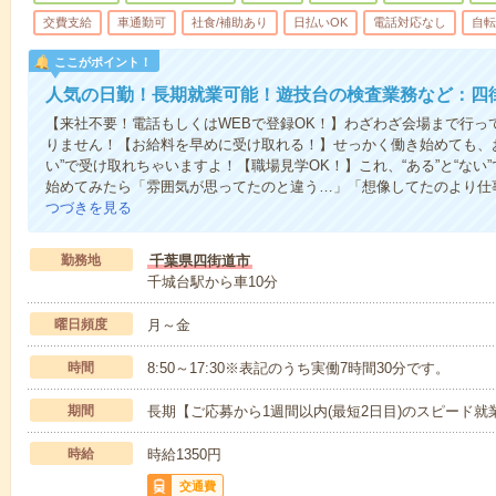
交費支給
車通勤可
社食/補助あり
日払いOK
電話対応なし
自転
ここがポイント！
人気の日勤！長期就業可能！遊技台の検査業務など：四
【来社不要！電話もしくはWEBで登録OK！】わざわざ会場まで行っ
りません！【お給料を早めに受け取れる！】せっかく働き始めても、
い”で受け取れちゃいますよ！【職場見学OK！】これ、“ある”と“な
始めてみたら「雰囲気が思ってたのと違う…」「想像してたのより仕
つづきを見る
勤務地
千葉県四街道市
千城台駅から車10分
曜日頻度
月～金
時間
8:50～17:30※表記のうち実働7時間30分です。
期間
長期【ご応募から1週間以内(最短2日目)のスピード就
時給
時給1350円
交通費