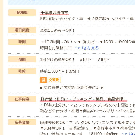
勤務地
千葉県四街道市
四街道駅からバイク・車---分／物井駅からバイク・車--
曜日頻度
単発1日のみ～OK！
時間
＜1日3時間～OK！＞▼ 例えば… ▼15:00～18:0015:00
時間もお気軽にご…
つづきを見る
期間
1日だけの単発OK！ ＃8月～ ＃9月～
時給
時給1,300円～1,875円
交通費
■ 交通費規定内支給 ※派遣先による
仕事内容
軽作業（仕分け・ピッキング・検品、商品管理）
＼DMの仕分け／＜とってもシンプルなので未経験で
籍などの仕分け・梱包▼商品のシール貼り・パック詰
応募資格
職種未経験OK / ブランクOK / パソコンスキル不要 /
▼未経験OK！（副業歓迎☆）▼高校生不可▼携帯電
後のご連絡はメールです。「81100_info@ca…
つづき