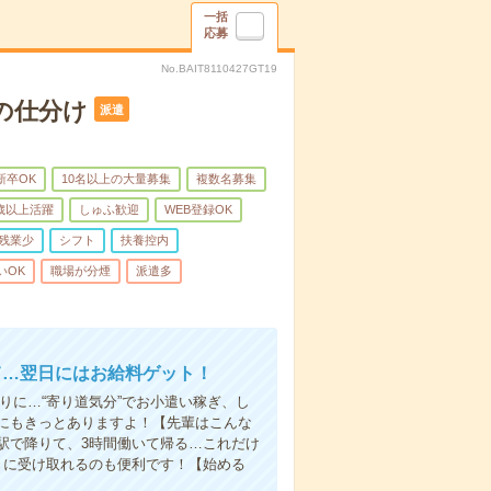
一括
応募
No.BAIT8110427GT19
の仕分け
派遣
新卒OK
10名以上の大量募集
複数名募集
0歳以上活躍
しゅふ歓迎
WEB登録OK
残業少
シフト
扶養控内
いOK
職場が分煙
派遣多
て…翌日にはお給料ゲット！
りに…“寄り道気分”でお小遣い稼ぎ、し
にもきっとありますよ！【先輩はこんな
駅で降りて、3時間働いて帰る…これだけ
きに受け取れるのも便利です！【始める