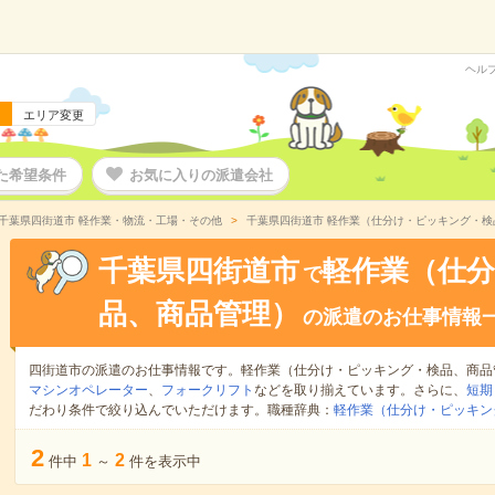
ヘル
エリア変更
た希望条件
お気に入りの派遣会社
千葉県四街道市 軽作業・物流・工場・その他
千葉県四街道市 軽作業（仕分け・ピッキング・
千葉県四街道市
軽作業（仕
で
品、商品管理）
の派遣のお仕事情報
四街道市の派遣のお仕事情報です。軽作業（仕分け・ピッキング・検品、商品
マシンオペレーター
、
フォークリフト
などを取り揃えています。さらに、
短期
だわり条件で絞り込んでいただけます。職種辞典：
軽作業（仕分け・ピッキン
2
1
2
件中
～
件を表示中