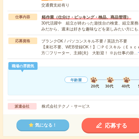
交通費支給有り
仕事内容
軽作業（仕分け・ピッキング・検品、商品管理）
30代活躍中 組立が終わった遊技台の検査、組立業務
みだから、週末は好きな趣味などを楽しみたい方にも
応募資格
ブランクOK / パソコンスキル不要 / 英語力不要
【来社不要、WEB登録OK！】〇ＰＣスキル（Ｅｘ
方〇フリーター、主婦(夫) 大歓迎！ ※お仕事の掛…
職場の雰囲気
年齢層
20代
30代
40代
株式会社テクノ・サービス
派遣会社
応募する
気になる！