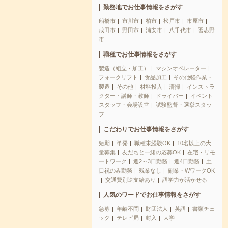
勤務地でお仕事情報をさがす
船橋市
市川市
柏市
松戸市
市原市
成田市
野田市
浦安市
八千代市
習志野
市
職種でお仕事情報をさがす
製造（組立・加工）
マシンオペレーター
フォークリフト
食品加工
その他軽作業・
製造
その他
材料投入
清掃
インストラ
クター・講師・教師
ドライバー
イベント
スタッフ・会場設営
試験監督・選挙スタッ
フ
こだわりでお仕事情報をさがす
短期
単発
職種未経験OK
10名以上の大
量募集
友だちと一緒の応募OK
在宅・リモ
ートワーク
週2～3日勤務
週4日勤務
土
日祝のみ勤務
残業なし
副業・WワークOK
交通費別途支給あり
語学力が活かせる
人気のワードでお仕事情報をさがす
急募
年齢不問
財団法人
英語
書類チェ
ック
テレビ局
封入
大学