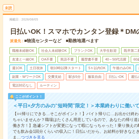
未読
掲載日
2026/08/05
日払いOK！スマホでカンタン登録＊DM
■物流センターなど ■勤務地選べます
派遣先
職種未経験OK
社会人未経験OK
ブランクOK
大学生歓迎
既卒第二
友達と一緒OK
OA不要
英語不要
履歴書不要
40～50代活躍
6
週1OK
土日祝休
朝10時以降スタート
5ｈ以内OK
午後のみOK
副業・WワークOK
交費支給
駅歩5分
服装自由
日払いOK
週払
電話対応なし
ルーティン
ここがポイント！
＜平日×夕方のみの“短時間”限定！＞本業終わりに働い
【○○帰りにできる…そこがポイント！】バイト帰りに…お出かけ終わ
ちゃいませんか？職場はたくさん用意しているので、あなたの帰り道
働き方！】急遽シフトが変更になって暇になっちゃった！乗り換えの
でも飲み会1回分くらいの収入に！日払いだから、お給料が好きなと
ま…
つづきを見る