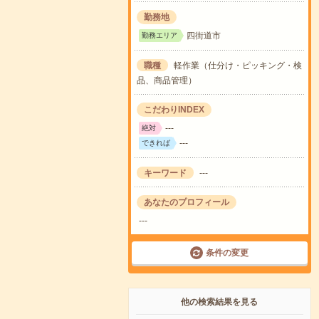
勤務地
四街道市
勤務エリア
職種
軽作業（仕分け・ピッキング・検
品、商品管理）
こだわりINDEX
---
絶対
---
できれば
キーワード
---
あなたのプロフィール
---
条件の変更
他の検索結果を見る