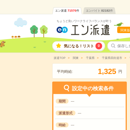
エン派遣
71570
件
エンバイト
82182
件
ちょうど良いワークライフバランスが叶う
関東版
気になる！リスト
0
保存し
派遣TOP
関東
千葉県
千葉県四街道市
,
1
3
2
5
平均時給:
円
設定中の検索条件
期間
---
派遣形式
---
時給
---