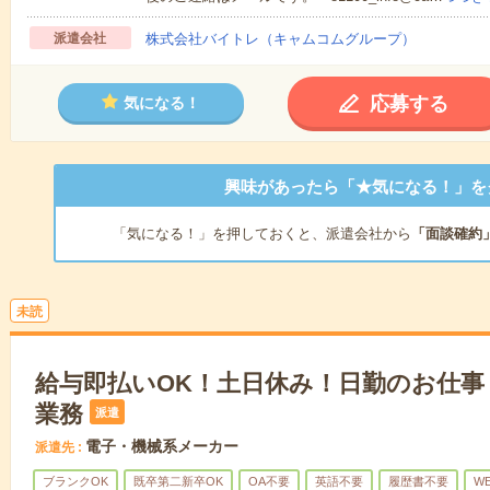
派遣会社
株式会社バイトレ（キャムコムグループ）
応募する
気になる！
興味があったら「★気になる！」を
「気になる！」を押しておくと、派遣会社から
「面談確約
未読
給与即払いOK！土日休み！日勤のお仕事
業務
派遣
電子・機械系メーカー
派遣先
ブランクOK
既卒第二新卒OK
OA不要
英語不要
履歴書不要
W