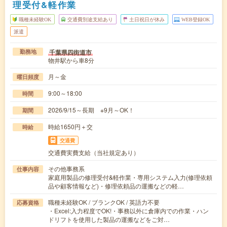
理受付&軽作業
職種未経験OK
交通費別途支給あり
土日祝日が休み
WEB登録OK
派遣
千葉県四街道市
勤務地
物井駅から車8分
月～金
曜日頻度
9:00～18:00
時間
2026/9/15～長期 ※9月～OK！
期間
時給1650円＋交
時給
交通費
交通費実費支給（当社規定あり）
その他事務系
仕事内容
家庭用製品の修理受付&軽作業・専用システム入力(修理依頼
品や顧客情報など)・修理依頼品の運搬などの軽…
職種未経験OK / ブランクOK / 英語力不要
応募資格
・Excel:入力程度でOK!・事務以外に倉庫内での作業・ハン
ドリフトを使用した製品の運搬などをご対…