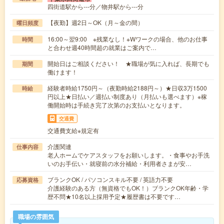
四街道駅から---分／物井駅から---分
【夜勤】週2日～OK（月～金の間）
曜日頻度
16:00～翌9:00 ※残業なし！※Wワークの場合、他のお仕事
時間
と合わせ週40時間超の就業はご案内で…
開始日はご相談ください！ ★職場が気に入れば、長期でも
期間
働けます！
経験者時給1750円～（夜勤時給2188円～）★日収3万1500
時給
円以上★日払い／週払い制度あり（月払いも選べます）※稼
働開始時は手続き完了次第のお支払いとなります。
交通費
交通費支給※規定有
介護関連
仕事内容
老人ホームでケアスタッフをお願いします。・食事やお手洗
いのお手伝い・就寝前の水分補給・利用者さまが安…
ブランクOK / パソコンスキル不要 / 英語力不要
応募資格
介護経験のある方（無資格でもOK！）ブランクOK年齢・学
歴不問★10名以上採用予定★履歴書は不要です…
職場の雰囲気