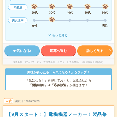
年齢層
20代
30代
40代
50代
60代
男女比率
女性
男性
もっと見る
気になる!
応募へ進む
詳しく見る
派遣会社
マンパワーグループ株式会社 ケアサービス事業部 （医療福祉介護関連）
興味があったら「★気になる！」をタップ！
「気になる！」を押しておくと、派遣会社から
「面談確約」
や
「応募歓迎」
が届きます！
未読
掲載日
2026/08/03
【9月スタート！】電機機器メーカー！製品修