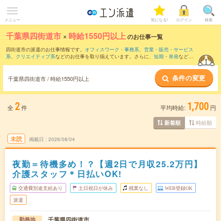
メニュー
気になる!
ログイン
検索
千葉県四街道市
×
時給1550円以上
のお仕事一覧
四街道市の派遣のお仕事情報です。
オフィスワーク・事務系
、
営業・販売・サービス
系
、
クリエイティブ系
などのお仕事を取り揃えています。さらに、
短期
・
単発
などの
期間や、
職種未経験OK
などのこだわり条件で絞り込んでいただけます。
条件の変更
千葉県四街道市 / 時給1550円以上
2
1,700
全
件
平均時給:
円
時給順
新着順
未読
掲載日
2026/08/04
夜勤＝待機多め！？【週2日で月収25.2万円】
介護スタッフ＊日払いOK!
交通費別途支給あり
土日祝日が休み
残業なし
WEB登録OK
派遣
千葉県四街道市
勤務地