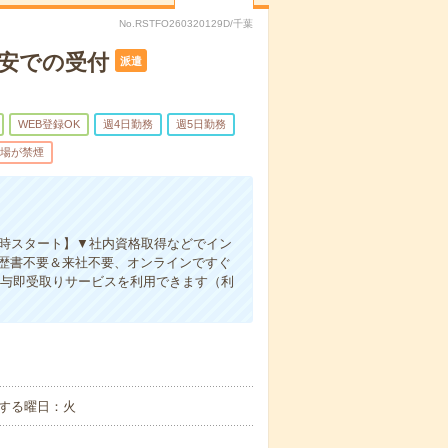
No.RSTFO260320129D/千葉
浦安での受付
派遣
WEB登録OK
週4日勤務
週5日勤務
場が禁煙
0時スタート】▼社内資格取得などでイン
履歴書不要＆来社不要、オンラインですぐ
は給与即受取りサービスを利用できます（利
する曜日：火