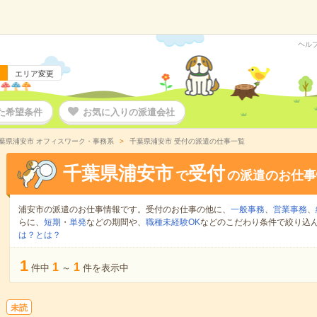
ヘル
エリア変更
た希望条件
お気に入りの派遣会社
葉県浦安市 オフィスワーク・事務系
千葉県浦安市 受付の派遣の仕事一覧
千葉県浦安市
受付
で
の派遣のお仕事
浦安市の派遣のお仕事情報です。受付のお仕事の他に、
一般事務
、
営業事務
、
らに、
短期
・
単発
などの期間や、
職種未経験OK
などのこだわり条件で絞り込
は？とは？
1
1
1
件中
～
件を表示中
未読