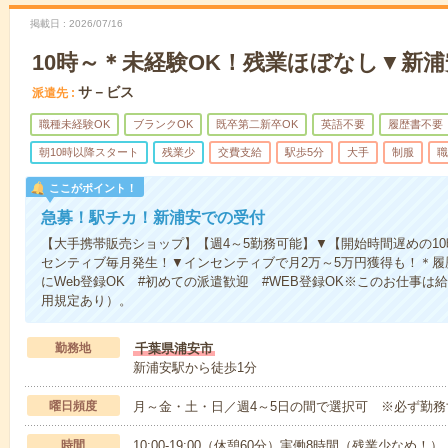
掲載日
2026/07/16
10時～＊未経験OK！残業ほぼなし▼新
サ－ビス
派遣先
職種未経験OK
ブランクOK
既卒第二新卒OK
英語不要
履歴書不要
朝10時以降スタート
残業少
交費支給
駅歩5分
大手
制服
職
ここがポイント！
急募！駅チカ！新浦安での受付
【大手携帯販売ショップ】【週4～5勤務可能】▼【開始時間遅めの1
センティブ毎月発生！▼インセンティブで月2万～5万円獲得も！＊
にWeb登録OK #初めての派遣歓迎 #WEB登録OK※このお仕事
用規定あり）。
勤務地
千葉県浦安市
新浦安駅から徒歩1分
曜日頻度
月～金・土・日／週4～5日の間で選択可 ※必ず勤務
時間
10:00-19:00（休憩60分）実働8時間（残業少なめ！）