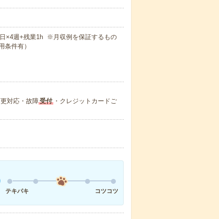
週5日×4週+残業1h ※月収例を保証するもの
用条件有）
変更対応・故障
受付
・クレジットカードご
テキパキ
コツコツ