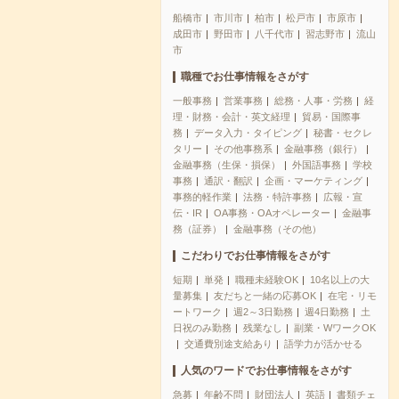
船橋市
市川市
柏市
松戸市
市原市
成田市
野田市
八千代市
習志野市
流山
市
職種でお仕事情報をさがす
一般事務
営業事務
総務・人事・労務
経
理・財務・会計・英文経理
貿易・国際事
務
データ入力・タイピング
秘書・セクレ
タリー
その他事務系
金融事務（銀行）
金融事務（生保・損保）
外国語事務
学校
事務
通訳・翻訳
企画・マーケティング
事務的軽作業
法務・特許事務
広報・宣
伝・IR
OA事務・OAオペレーター
金融事
務（証券）
金融事務（その他）
こだわりでお仕事情報をさがす
短期
単発
職種未経験OK
10名以上の大
量募集
友だちと一緒の応募OK
在宅・リモ
ートワーク
週2～3日勤務
週4日勤務
土
日祝のみ勤務
残業なし
副業・WワークOK
交通費別途支給あり
語学力が活かせる
人気のワードでお仕事情報をさがす
急募
年齢不問
財団法人
英語
書類チェ