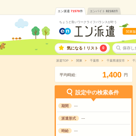
エン派遣
71570
件
エンバイト
82182
件
ちょうど良いワークライフバランスが叶う
関東版
気になる！リスト
0
保存し
派遣TOP
関東
千葉県
千葉県浦安市
千
,
1
4
0
0
平均時給:
円
設定中の検索条件
期間
---
派遣形式
---
時給
---