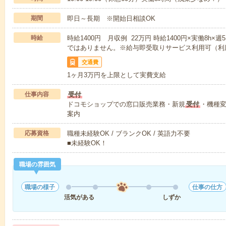
期間
即日～長期 ※開始日相談OK
時給
時給1400円 月収例 22万円 時給1400円×実働8h×
ではありません。※給与即受取りサービス利用可（利
交通費
1ヶ月3万円を上限として実費支給
仕事内容
受付
ドコモショップでの窓口販売業務・新規
受付
・機種
案内
応募資格
職種未経験OK / ブランクOK / 英語力不要
■未経験OK！
職場の雰囲気
職場の様子
仕事の仕方
活気がある
しずか