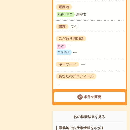
勤務地
浦安市
勤務エリア
職種
受付
こだわりINDEX
---
絶対
---
できれば
キーワード
---
あなたのプロフィール
---
条件の変更
他の検索結果を見る
勤務地でお仕事情報をさがす