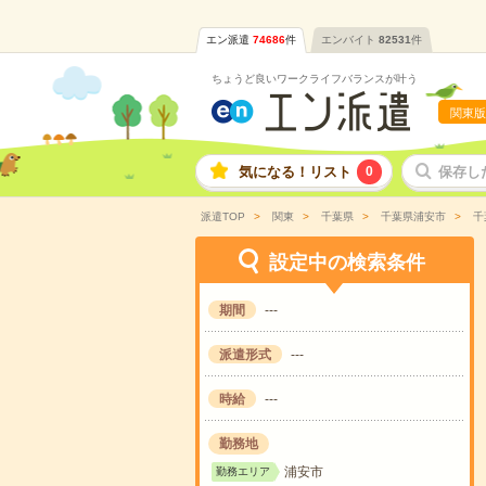
エン派遣
74686
件
エンバイト
82531
件
ちょうど良いワークライフバランスが叶う
関東版
気になる！リスト
0
保存し
派遣TOP
関東
千葉県
千葉県浦安市
千
設定中の検索条件
期間
---
派遣形式
---
時給
---
勤務地
浦安市
勤務エリア