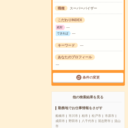
職種
スーパーバイザー
こだわりINDEX
---
絶対
---
できれば
キーワード
---
あなたのプロフィール
---
条件の変更
他の検索結果を見る
勤務地でお仕事情報をさがす
船橋市
市川市
柏市
松戸市
市原市
成田市
野田市
八千代市
習志野市
流山
市