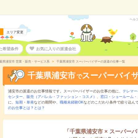
ヘル
エリア変更
た希望条件
お気に入りの派遣会社
葉県浦安市 営業・販売・サービス系
千葉県浦安市 スーパーバイザーの派遣の仕事一覧
千葉県浦安市
スーパーバイ
で
浦安市の派遣のお仕事情報です。スーパーバイザーのお仕事の他に、
テレマー
センター
、
販売（アパレル・ファッション・コスメ）
、
窓口・ショールーム・
に、
短期
・
単発
などの期間や、
職種未経験OK
などのこだわり条件で絞り込ん
のお仕事とは？とは？
「
千葉県浦安市
×
スーパーバ