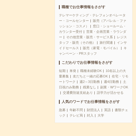
職種でお仕事情報をさがす
テレマーケティング・テレフォンオペレータ
ー・コールセンター
販売（アパレル・ファ
ッション・コスメ）
窓口・ショールーム・
カウンター受付
営業・企画営業・ラウンダ
ー
その他営業・販売・サービス系
レジス
タッフ・販売（その他）
旅行関連
インサ
イドセールス
販売（家電・モバイル）
キ
ャンペーン・PRスタッフ
こだわりでお仕事情報をさがす
短期
単発
職種未経験OK
10名以上の大
量募集
友だちと一緒の応募OK
在宅・リモ
ートワーク
週2～3日勤務
週4日勤務
土
日祝のみ勤務
残業なし
副業・WワークOK
交通費別途支給あり
語学力が活かせる
人気のワードでお仕事情報をさがす
急募
年齢不問
財団法人
英語
書類チェ
ック
テレビ局
封入
大学