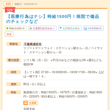
未読
掲載日
2026/08/10
NEW
【医療行為はナシ】時給1500円！病院で備品
のチェックなど
職種未経験OK
交通費別途支給あり
土日祝日が休み
WEB登録OK
派遣
千葉県浦安市
勤務地
リゾートゲートウェイ・ステーション駅から---分／ベイサイ
ド・ステーション駅から---分
シフト制（月～日） ※平日のみなどの相談もOK ※週3なども
曜日頻度
相談OK
【シフト例】07:00～16:0009:00～18:0017:00～09:00※ 上記
時間
は一例です！そ…
即日～2ヶ月以上
期間
無資格の方：時給1500円～1875円 / 介護福祉士：時給1800
時給
円～2250円 / 初任者以上：時給1600円～2000円
交通費
全額支給