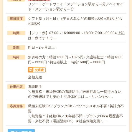
リゾートゲートウェイ・ステーション駅から---分／ベイサイ
ド・ステーション駅から---分
シフト制（月～日） ※平日のみなどの相談もOK ※週3なども
曜日頻度
相談OK
【シフト例】07:00～16:0009:00～18:0017:00～09:00※ 上記
時間
は一例です！そ…
即日～2ヶ月以上
期間
無資格の方：時給1500円～1875円 / 介護福祉士：時給1800
時給
円～2250円 / 初任者以上：時給1600円～2000円
交通費
全額支給
看護助手
仕事内容
＼無資格・未経験OKの看護助手／医療行為は一切行わない
ので未経験でも安心！▽具体的には…・リネンやシ…
職種未経験OK / ブランクOK / パソコンスキル不要 / 英語力不
応募資格
要
＼無資格＊未経験OK／★年齢不問・ブランクOK★履歴書不
要・来社不要（電話登録OK）★社会保険完備＼…