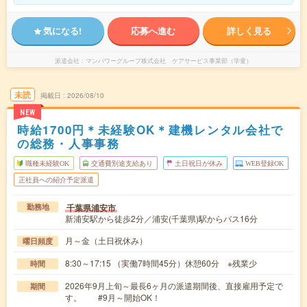
気になる!
応募へ進む
詳しく見る
派遣会社
マンパワーグループ株式会社 ケアサービス事業部（学童）
未読
掲載日
2026/08/10
NEW
時給1700円＊未経験OK＊建機レンタル会社で
の総務・人事事務
職種未経験OK
交通費別途支給あり
土日祝日が休み
WEB登録OK
正社員への紹介予定派遣
千葉県浦安市
勤務地
新浦安駅から徒歩2分／浦安(千葉県)駅からバス16分
月～金（土日祝休み）
曜日頻度
8:30～17:15 （実働7時間45分）休憩60分 ※残業少
時間
2026年9月上旬～最長6ヶ月の派遣期間後、直接雇用予定で
期間
す。 #9月～開始OK！