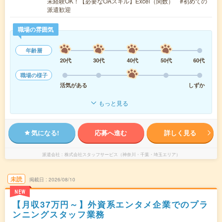
未経験OK！【必要なOAスキル】Excel（関数） #初めての
派遣歓迎
職場の雰囲気
年齢層
20代
30代
40代
50代
60代
職場の様子
活気がある
しずか
もっと見る
気になる!
応募へ進む
詳しく見る
派遣会社
株式会社スタッフサービス（神奈川・千葉・埼玉エリア）
未読
掲載日
2026/08/10
NEW
【月収37万円～】外資系エンタメ企業でのプラ
ンニングスタッフ業務