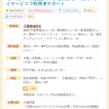
イサービスで利用者サポート
職種未経験OK
交通費別途支給あり
土日祝日が休み
残業なし
WEB登録OK
派遣
千葉県浦安市
勤務地
浦安(千葉県)駅から---分／舞浜駅から---分／新浦安駅から---
分／東京ディズニーランド・ステーション駅から---分／東京
ディズニーシー・ステーション駅から---分
週3日～OK！ ■平日のみや固定勤務、時短勤務などご相談く
曜日頻度
ださい！
▼選べる勤務シフト＊シフト例・8:00～17:00・8:30～
時間
17:30・9:00～18:00※施設…
即日可能！まずはお試し2ヶ月～
期間
初任者研修：時給1500円～ 介護福祉士：時給1750円～ ※
時給
日払い・週払いOK
交通費
全額支給（※ガソリン代は別途規定あり）
介護関連
仕事内容
＜日勤のみデイサービスでのお仕事＞日中のみの介護施設