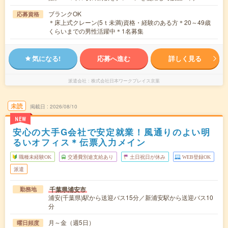
ブランクOK
応募資格
＊床上式クレーン(5ｔ未満)資格・経験のある方＊20～49歳
くらいまでの男性活躍中＊1名募集
気になる!
応募へ進む
詳しく見る
派遣会社
株式会社日本ワークプレイス京葉
未読
掲載日
2026/08/10
NEW
安心の大手G会社で安定就業！風通りのよい明
るいオフィス＊伝票入力メイン
職種未経験OK
交通費別途支給あり
土日祝日が休み
WEB登録OK
派遣
千葉県浦安市
勤務地
浦安(千葉県)駅から送迎バス15分／新浦安駅から送迎バス10
分
月～金（週5日）
曜日頻度