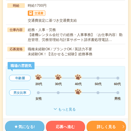
時給1700円
時給
交通費
交通費規定に基づき交通費支給
総務・人事・労務
仕事内容
【建機レンタル会社での総務・人事事務】〈お仕事内容〉勤
怠管理、労務管理給与計算サポート請求書処理電話…
職種未経験OK / ブランクOK / 英語力不要
応募資格
未経験OK！【活かせるご経験】総務事務
職場の雰囲気
年齢層
20代
30代
40代
50代
60代
男女比率
女性
男性
もっと見る
気になる!
応募へ進む
詳しく見る