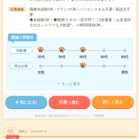
職種未経験OK / ブランクOK / パソコンスキル不要 / 英語力不
応募資格
要
◆未経験OK！◆職歴/スキル一切不問！◇3名募集！お友達同
士のエントリーも大歓迎*。≪WEB登録OK…
職場の雰囲気
年齢層
20代
30代
40代
50代
60代
男女比率
女性
男性
もっと見る
気になる!
応募へ進む
詳しく見る
派遣会社
株式会社綜合キャリアオプション IT事業部
未読
掲載日
2026/08/10