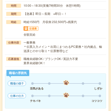
10:00～18:30(実働7時間30分 休憩1時間)
時間
【急募】即日～長期 ※即日～！
期間
時給1550円 月収例 232,500円+残業代
時給
交通費
全額支給
一般事務
仕事内容
＊伝票入力メイン＊出荷にまつわるPC業務＊社内拠点、輸
送課とのやり取り＊伝票整理など
職種未経験OK / ブランクOK / 英語力不要
応募資格
業界未経験OK！
職場の雰囲気
職場の様子
活気がある
しずか
仕事の仕方
テキパキ
コツコツ