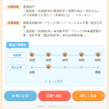
看護助手
仕事内容
＼無資格・未経験OKの看護助手／医療行為は一切行わない
ので未経験でも安心！▽具体的には…・リネンやシ…
職種未経験OK / ブランクOK / パソコンスキル不要 / 英語力不
応募資格
要
＼無資格＊未経験OK／★年齢不問・ブランクOK★履歴書不
要・来社不要（電話登録OK）★社会保険完備＼…
職場の雰囲気
年齢層
20代
30代
40代
50代
60代
男女比率
女性
男性
もっと見る
気になる!
応募へ進む
詳しく見る
派遣会社
株式会社ニッソーネット