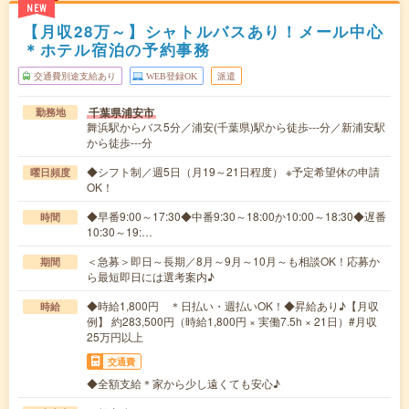
NEW
【月収28万～】シャトルバスあり！メール中心
＊ホテル宿泊の予約事務
交通費別途支給あり
WEB登録OK
派遣
千葉県浦安市
勤務地
舞浜駅からバス5分／浦安(千葉県)駅から徒歩---分／新浦安駅
から徒歩---分
◆シフト制／週5日（月19～21日程度） ※予定希望休の申請
曜日頻度
OK！
◆早番9:00～17:30◆中番9:30～18:00か10:00～18:30◆遅番
時間
10:30～19:…
＜急募＞即日～長期／8月～9月～10月～も相談OK！応募か
期間
ら最短即日には選考案内♪
◆時給1,800円 ＊日払い・週払いOK！◆昇給あり♪【月収
時給
例】 約283,500円（時給1,800円 × 実働7.5h × 21日）#月収
25万円以上
交通費
◆全額支給＊家から少し遠くても安心♪