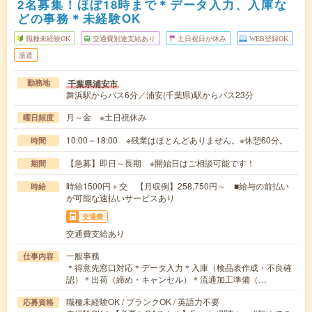
2名募集！ほぼ18時まで＊データ入力、入庫な
どの事務＊未経験OK
職種未経験OK
交通費別途支給あり
土日祝日が休み
WEB登録OK
派遣
千葉県浦安市
勤務地
舞浜駅からバス6分／浦安(千葉県)駅からバス23分
月～金 ※土日祝休み
曜日頻度
10:00～18:00 ※残業はほとんどありません。※休憩60分。
時間
【急募】即日～長期 ※開始日はご相談可能です！
期間
時給1500円＋交 【月収例】258,750円～ ■給与の前払い
時給
が可能な速払いサービスあり
交通費
交通費支給あり
一般事務
仕事内容
＊得意先窓口対応＊データ入力＊入庫（検品表作成・不良確
認）＊出荷（締め・キャンセル）＊流通加工準備（…
職種未経験OK / ブランクOK / 英語力不要
応募資格