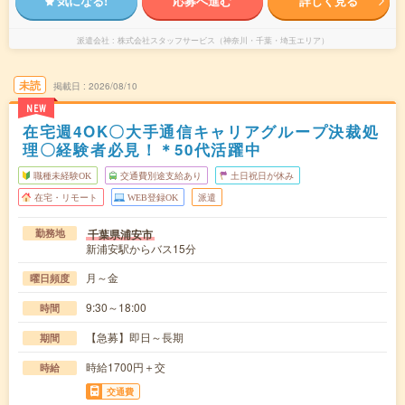
気になる!
応募へ進む
詳しく見る
派遣会社
株式会社スタッフサービス（神奈川・千葉・埼玉エリア）
未読
掲載日
2026/08/10
NEW
在宅週4OK〇大手通信キャリアグループ決裁処
理〇経験者必見！＊50代活躍中
職種未経験OK
交通費別途支給あり
土日祝日が休み
在宅・リモート
WEB登録OK
派遣
千葉県浦安市
勤務地
新浦安駅からバス15分
月～金
曜日頻度
9:30～18:00
時間
【急募】即日～長期
期間
時給1700円＋交
時給
交通費