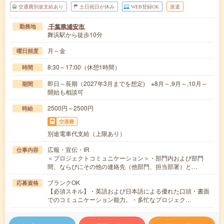
交通費別途支給あり
土日祝日が休み
WEB登録OK
派遣
千葉県浦安市
勤務地
舞浜駅から徒歩10分
月～金
曜日頻度
8:30～17:00（休憩1時間）
時間
即日～長期（2027年3月までを想定) ※8月～,9月～,10月～
期間
開始も相談可
2500円～2500円
時給
交通費
別途電車代支給（上限あり）
広報・宣伝・IR
仕事内容
＜プロジェクトコミュニケーション＞・部門内および部門
間、ならびにその他の連絡先（他部門、担当部署）と…
ブランクOK
応募資格
【必須スキル】・英語および日本語による優れた口頭・書面
でのコミュニケーション能力。・多忙なプロジェク…