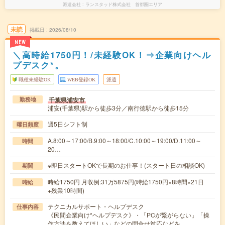
派遣会社
ランスタッド株式会社 首都圏エリア
未読
掲載日
2026/08/10
NEW
＼高時給1750円！/未経験OK！⇒企業向けヘル
プデスク*。
職種未経験OK
WEB登録OK
派遣
千葉県浦安市
勤務地
浦安(千葉県)駅から徒歩3分／南行徳駅から徒歩15分
週5日シフト制
曜日頻度
A.8:00～17:00/B.9:00～18:00/C.10:00～19:00/D.11:00～
時間
20…
※即日スタートOKで長期のお仕事！(スタート日の相談OK)
期間
時給1750円 月収例:31万5875円(時給1750円×8時間×21日
時給
+残業10時間)
テクニカルサポート・ヘルプデスク
仕事内容
《民間企業向け*ヘルプデスク》・「PCが繋がらない」「操
作方法を教えてほしい」などの問合せ対応などを…