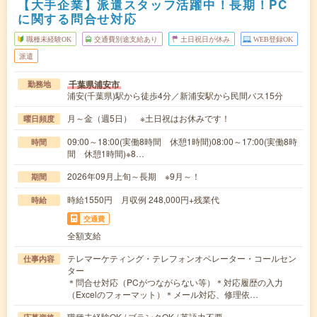
【大手企業】派遣スタッフ活躍中！長期！PC
に関する問合せ対応
職種未経験OK
交通費別途支給あり
土日祝日が休み
WEB登録OK
派遣
千葉県浦安市
勤務地
浦安(千葉県)駅から徒歩4分／新浦安駅から民間バス15分
月～金（週5日） ※土日祝はお休みです！
曜日頻度
09:00～18:00(実働8時間 休憩1時間)08:00～17:00(実働8時
時間
間 休憩1時間)※8…
2026年09月上旬～長期 ※9月～！
期間
時給1550円 月収例 248,000円+残業代
時給
交通費
全額支給
テレマーケティング・テレフォンオペレーター・コールセン
仕事内容
ター
＊問合せ対応（PCがつながらない等）＊対応履歴の入力
（Excelのフォーマット）＊メール対応、修理依…
職種未経験OK / ブランクOK / 英語力不要