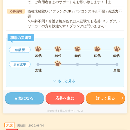
で、ご利用者さまのサポートをお願い致します！【主…
職種未経験OK / ブランクOK / パソコンスキル不要 / 英語力不
応募資格
要
＼年齢不問！介護資格があれば未経験でも応募OK／ダブル
ワーカーの方も歓迎です！ブランクは問いません！…
職場の雰囲気
年齢層
20代
30代
40代
50代
60代
男女比率
女性
男性
もっと見る
気になる!
応募へ進む
詳しく見る
派遣会社
株式会社ゼフィロス
未読
掲載日
2026/08/10