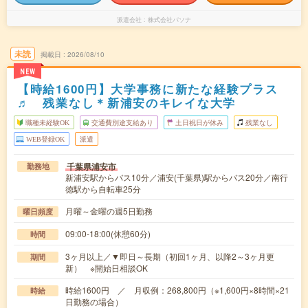
派遣会社
株式会社パソナ
未読
掲載日
2026/08/10
NEW
【時給1600円】大学事務に新たな経験プラス
♬ 残業なし＊新浦安のキレイな大学
職種未経験OK
交通費別途支給あり
土日祝日が休み
残業なし
WEB登録OK
派遣
千葉県浦安市
勤務地
新浦安駅からバス10分／浦安(千葉県)駅からバス20分／南行
徳駅から自転車25分
月曜～金曜の週5日勤務
曜日頻度
09:00-18:00(休憩60分)
時間
3ヶ月以上／▼即日～長期（初回1ヶ月、以降2～3ヶ月更
期間
新） ※開始日相談OK
時給1600円 ／ 月収例：268,800円（※1,600円×8時間×21
時給
日勤務の場合）