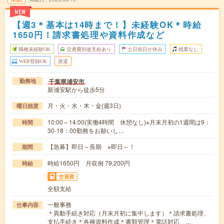
NEW
【週3＊基本は14時まで！】未経験OK＊時給
1650円！請求書処理や資料作成など
職種未経験OK
交通費別途支給あり
土日祝日が休み
残業なし
WEB登録OK
派遣
千葉県浦安市
勤務地
新浦安駅から徒歩5分
月・火・水・木・金(週3日)
曜日頻度
10:00～14:00(実働4時間 休憩なし)※月末月初の1週間は9：
時間
30-18：00勤務をお願いし…
【急募】即日～長期 ※即日～！
期間
時給1650円 月収例 79,200円
時給
交通費
全額支給
一般事務
仕事内容
＊異動手続き対応（月末月初に集中します）＊請求書処理、
支払手続き＊各種資料作成＊書類管理＊電話対応 …