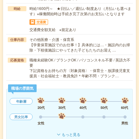
時給1600円～ ★日払い／週払い制度あり（月払いも選べま
時給
す）※稼働開始時は手続き完了次第のお支払いとなります
交通費
交通費全額支給 ※規定あり
その他医療・介護・保育系
仕事内容
【学童保育施設でのお仕事！】具体的には…・施設内のお掃
除・下校後施設にやってきた子どもたちのお迎え …
職種未経験OK / ブランクOK / パソコンスキル不要 / 英語力不
応募資格
要
下記資格をお持ちの方〈対象資格〉・保育士・放課後児童支
援員・社会福祉士・教員免許＊年齢不問・ブランク…
職場の雰囲気
年齢層
20代
30代
40代
50代
60代
男女比率
女性
男性
もっと見る