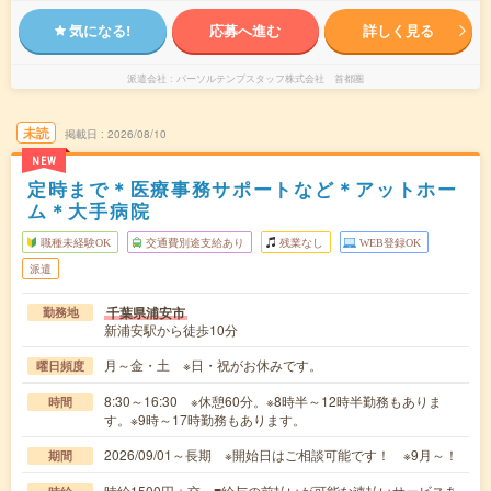
気になる!
応募へ進む
詳しく見る
派遣会社
パーソルテンプスタッフ株式会社 首都圏
未読
掲載日
2026/08/10
NEW
定時まで＊医療事務サポートなど＊アットホー
ム＊大手病院
職種未経験OK
交通費別途支給あり
残業なし
WEB登録OK
派遣
千葉県浦安市
勤務地
新浦安駅から徒歩10分
月～金・土 ※日・祝がお休みです。
曜日頻度
8:30～16:30 ※休憩60分。※8時半～12時半勤務もありま
時間
す。※9時～17時勤務もあります。
2026/09/01～長期 ※開始日はご相談可能です！ ※9月～！
期間
時給1500円＋交 ■給与の前払いが可能な速払いサービスあ