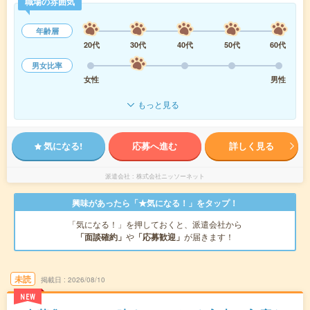
職場の雰囲気
年齢層
20代
30代
40代
50代
60代
男女比率
女性
男性
もっと見る
気になる!
応募へ進む
詳しく見る
派遣会社
株式会社ニッソーネット
興味があったら「★気になる！」をタップ！
「気になる！」を押しておくと、派遣会社から
「面談確約」
や
「応募歓迎」
が届きます！
未読
掲載日
2026/08/10
NEW