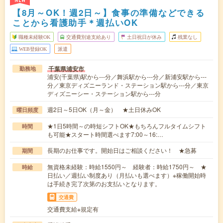
NEW
【8月～OK！週2日～】食事の準備などできる
ことから看護助手＊週払いOK
職種未経験OK
交通費別途支給あり
土日祝日が休み
残業なし
WEB登録OK
派遣
千葉県浦安市
勤務地
浦安(千葉県)駅から---分／舞浜駅から---分／新浦安駅から---
分／東京ディズニーランド・ステーション駅から---分／東京
ディズニーシー・ステーション駅から---分
週2日～5日OK（月～金） ★土日休みOK
曜日頻度
★1日5時間～の時短シフトOK★もちろんフルタイムシフト
時間
も可能★スタート時間選べます7:00～16:…
長期のお仕事です。開始日はご相談ください！ ★急募
期間
無資格未経験：時給1550円～ 経験者：時給1750円～ ★
時給
日払い／週払い制度あり（月払いも選べます）※稼働開始時
は手続き完了次第のお支払いとなります。
交通費
交通費支給※規定有