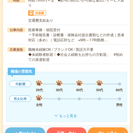
時給
り
交通費
交通費支給あり
医療事務・病院受付
仕事内容
＊手術報告書・診断書・保険会社提出書類などの作成｜患者
対応（多め）｜電話応対など ※9時～17時勤務…
職種未経験OK / ブランクOK / 英語力不要
応募資格
◆未経験者歓迎！◆社会人経験をお持ちの方歓迎。 #初め
ての派遣歓迎
職場の雰囲気
年齢層
20代
30代
40代
50代
60代
男女比率
女性
男性
もっと見る