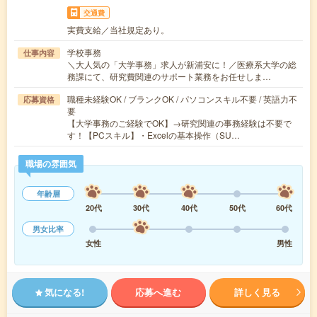
交通費
実費支給／当社規定あり。
学校事務
仕事内容
＼大人気の「大学事務」求人が新浦安に！／医療系大学の総
務課にて、研究費関連のサポート業務をお任せしま…
職種未経験OK / ブランクOK / パソコンスキル不要 / 英語力不
応募資格
要
【大学事務のご経験でOK】→研究関連の事務経験は不要で
す！【PCスキル】・Excelの基本操作（SU…
職場の雰囲気
年齢層
20代
30代
40代
50代
60代
男女比率
女性
男性
気になる!
応募へ進む
詳しく見る