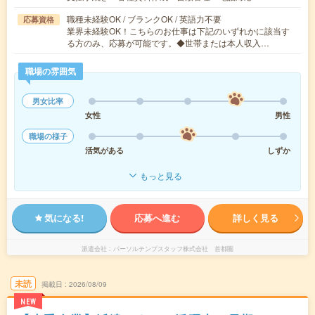
職種未経験OK / ブランクOK / 英語力不要
応募資格
業界未経験OK！こちらのお仕事は下記のいずれかに該当す
る方のみ、応募が可能です。◆世帯または本人収入…
職場の雰囲気
男女比率
女性
男性
職場の様子
活気がある
しずか
もっと見る
気になる!
応募へ進む
詳しく見る
派遣会社
パーソルテンプスタッフ株式会社 首都圏
未読
掲載日
2026/08/09
NEW