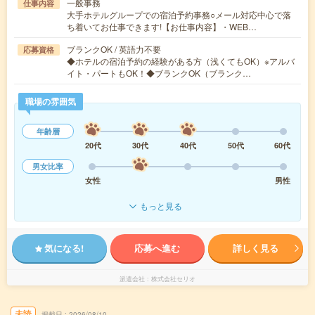
一般事務
仕事内容
大手ホテルグループでの宿泊予約事務○メール対応中心で落
ち着いてお仕事できます!【お仕事内容】・WEB…
ブランクOK / 英語力不要
応募資格
◆ホテルの宿泊予約の経験がある方（浅くてもOK）※アルバ
イト・パートもOK！◆ブランクOK（ブランク…
職場の雰囲気
年齢層
20代
30代
40代
50代
60代
男女比率
女性
男性
もっと見る
気になる!
応募へ進む
詳しく見る
派遣会社
株式会社セリオ
未読
掲載日
2026/08/10