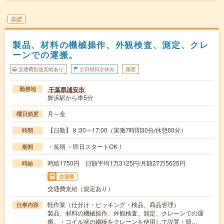
未読
製品、材料の機械操作、外観検査、測定、クレ
ーンでの運搬。
交通費別途支給あり
土日祝日が休み
派遣
千葉県浦安市
勤務地
舞浜駅から車5分
月～金
曜日頻度
【日勤】８:30～17:00（実働7時間30分/休憩60分）
時間
・長期 ・即日スタートOK！
期間
時給1750円 日額平均1万3125円/月額27万5625円
時給
交通費
交通費支給（規定あり）
軽作業（仕分け・ピッキング・検品、商品管理）
仕事内容
製品、材料の機械操作、外観検査、測定、クレーンでの運
搬。・コイル状の鋼板をクレーンを使用して設置・簡…