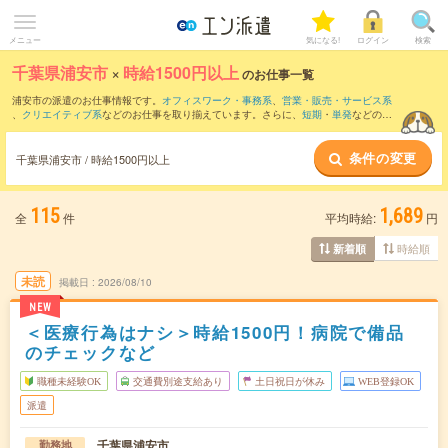
メニュー
気になる!
ログイン
検索
千葉県浦安市
×
時給1500円以上
のお仕事一覧
浦安市の派遣のお仕事情報です。
オフィスワーク・事務系
、
営業・販売・サービス系
、
クリエイティブ系
などのお仕事を取り揃えています。さらに、
短期
・
単発
などの期
間や、
職種未経験OK
などのこだわり条件で絞り込んでいただけます。
条件の変更
千葉県浦安市 / 時給1500円以上
115
1,689
全
件
平均時給:
円
時給順
新着順
未読
掲載日
2026/08/10
NEW
＜医療行為はナシ＞時給1500円！病院で備品
のチェックなど
職種未経験OK
交通費別途支給あり
土日祝日が休み
WEB登録OK
派遣
千葉県浦安市
勤務地