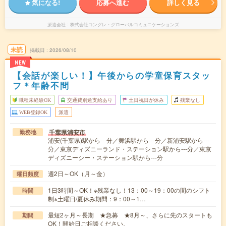
気になる!
応募へ進む
詳しく見る
派遣会社
株式会社コングレ・グローバルコミュニケーションズ
未読
掲載日
2026/08/10
NEW
【会話が楽しい！】午後からの学童保育スタッ
フ＊年齢不問
職種未経験OK
交通費別途支給あり
土日祝日が休み
残業なし
WEB登録OK
派遣
千葉県浦安市
勤務地
浦安(千葉県)駅から---分／舞浜駅から---分／新浦安駅から---
分／東京ディズニーランド・ステーション駅から---分／東京
ディズニーシー・ステーション駅から---分
週2日～OK（月～金）
曜日頻度
1日3時間～OK！※残業なし！13：00～19：00の間のシフト
時間
制※土曜日/夏休み期間：9：00～1…
最短2ヶ月～長期 ★急募 ★8月～、さらに先のスタートも
期間
OK！開始日ご相談ください。