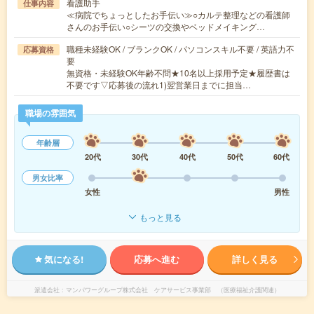
看護助手
仕事内容
≪病院でちょっとしたお手伝い≫○カルテ整理などの看護師
さんのお手伝い○シーツの交換やベッドメイキング…
職種未経験OK / ブランクOK / パソコンスキル不要 / 英語力不
応募資格
要
無資格・未経験OK年齢不問★10名以上採用予定★履歴書は
不要です▽応募後の流れ1)翌営業日までに担当…
職場の雰囲気
年齢層
20代
30代
40代
50代
60代
男女比率
女性
男性
もっと見る
気になる!
応募へ進む
詳しく見る
派遣会社
マンパワーグループ株式会社 ケアサービス事業部 （医療福祉介護関連）