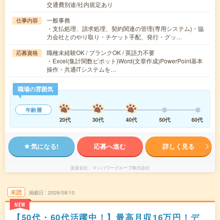
交通費別途/社内規定あり
一般事務
仕事内容
・支払処理、請求処理、契約関連の管理(専用システム)・協
力会社とのやり取り・チケット手配、発行・グッ…
職種未経験OK / ブランクOK / 英語力不要
応募資格
・Excel(集計関数ピポット)Word(文章作成)PowerPoint基本
操作・共通ITシステムを…
職場の雰囲気
年齢層
20代
30代
40代
50代
60代
気になる!
応募へ進む
詳しく見る
派遣会社
マンパワーグループ株式会社
未読
掲載日
2026/08/10
NEW
【50代・60代活躍中！】最高月収16万円！デ