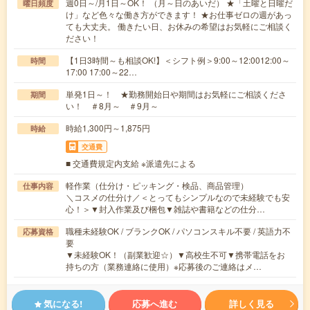
週0日～/月1日～OK！ （月～日のあいだ） ★「土曜と日曜だ
曜日頻度
け」など色々な働き方ができます！ ★お仕事ゼロの週があっ
ても大丈夫。 働きたい日、お休みの希望はお気軽にご相談く
ださい！
【1日3時間～も相談OK!】＜シフト例＞9:00～12:0012:00～
時間
17:00 17:00～22…
単発1日～！ ★勤務開始日や期間はお気軽にご相談くださ
期間
い！ ＃8月～ ＃9月～
時給1,300円～1,875円
時給
交通費
■ 交通費規定内支給 ※派遣先による
軽作業（仕分け・ピッキング・検品、商品管理）
仕事内容
＼コスメの仕分け／＜とってもシンプルなので未経験でも安
心！＞▼封入作業及び梱包▼雑誌や書籍などの仕分…
職種未経験OK / ブランクOK / パソコンスキル不要 / 英語力不
応募資格
要
▼未経験OK！（副業歓迎☆）▼高校生不可▼携帯電話をお
持ちの方（業務連絡に使用）※応募後のご連絡はメ…
気になる!
応募へ進む
詳しく見る