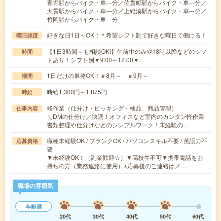
青堀駅からバイク・車---分／佐貫町駅からバイク・車---分／
大貫駅からバイク・車---分／上総湊駅からバイク・車---分／
竹岡駅からバイク・車---分
好きな日1日～OK！＊希望シフト制で好きな曜日で働ける！
曜日頻度
【1日3時間～も相談OK!】午前中のみや18時以降などのシフ
時間
トあり！シフト例▼9:00～12:00▼…
1日だけの単発OK！＃8月～ ＃9月～
期間
時給1,300円～1,875円
時給
軽作業（仕分け・ピッキング・検品、商品管理）
仕事内容
＼DMの仕分け／快適！オフィスなど室内のカンタン軽作業
書類整理や仕分けなどのシンプルワーク！未経験の…
職種未経験OK / ブランクOK / パソコンスキル不要 / 英語力不
応募資格
要
▼未経験OK！（副業歓迎☆）▼高校生不可▼携帯電話をお
持ちの方（業務連絡に使用）※応募後のご連絡はメ…
職場の雰囲気
年齢層
20代
30代
40代
50代
60代