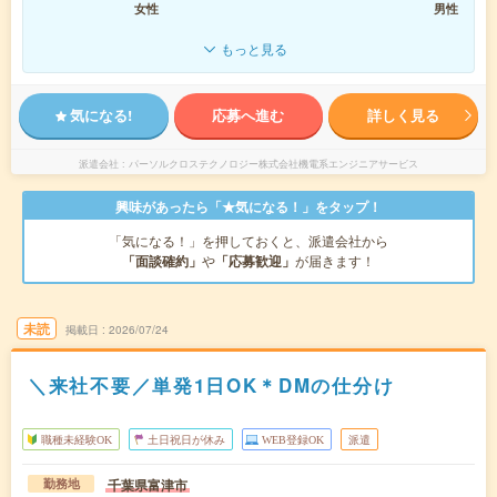
女性
男性
もっと見る
気になる!
応募へ進む
詳しく見る
派遣会社
パーソルクロステクノロジー株式会社機電系エンジニアサービス
興味があったら「★気になる！」をタップ！
「気になる！」を押しておくと、派遣会社から
「面談確約」
や
「応募歓迎」
が届きます！
未読
掲載日
2026/07/24
＼来社不要／単発1日OK＊DMの仕分け
職種未経験OK
土日祝日が休み
WEB登録OK
派遣
千葉県富津市
勤務地