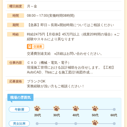
月～金
曜日頻度
08:00～17:00(実働時間08時間)
時間
【急募】即日～長期※開始時期についてはご相談ください
期間
時給2475円【月収例】45万円以上（残業20時間の場合）※ご
時給
経験やスキルにより異なります
交通費
交通費別途支給 ※詳細はお問い合わせください。
ＣＡＤ（機械・電気・電子）
仕事内容
現場施工管理における設計補助をお任せします。【工程】
AutoCAD、Tfasによる施工図/計画図作成…
ブランクOK
応募資格
実務経験が浅い方もご相談ください！
職場の雰囲気
年齢層
20代
30代
40代
50代
60代
男女比率