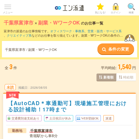
メニュー
気になる!
ログイン
検索
千葉県富津市
×
副業・WワークOK
のお仕事一覧
富津市の派遣のお仕事情報です。
オフィスワーク・事務系
、
営業・販売・サービス系
、
クリエイティブ系
などのお仕事を取り揃えています。副業・WワークOKの条件の他
に、
交通費別途支給あり
、
職種未経験OK
、
友だちと一緒の応募OK
などのこだわり条
件も取り揃えています。
条件の変更
千葉県富津市 / 副業・WワークOK
3
1,540
全
件
平均時給:
円
時給順
新着順
未読
掲載日
2026/08/05
NEW
【AutoCAD＊車通勤可】現場施工管理におけ
る設計補助！17時まで
交通費別途支給あり
土日祝日が休み
WEB登録OK
派遣
千葉県富津市
勤務地
青堀駅から車8分