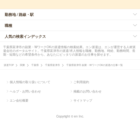
勤務地 / 路線・駅
職種
人気の検索インデックス
千葉県富津市の副業・WワークOKの派遣情報の検索結果。エン派遣は、エンが運営する人材派
遣会社のポータルサイト。千葉県富津市の派遣/求人情報を職種、勤務地、時給、勤務時間、長
期・短期などの希望条件から、あなたにピッタリの派遣のお仕事を探せます。
派遣TOP
関東
千葉県
千葉県富津市
千葉県富津市 副業・WワークOKの派遣の仕事一覧
個人情報の取り扱いについて
ご利用規約
ヘルプ・お問い合わせ
掲載のお問い合わせ
エン会社概要
サイトマップ
Copyright © en Inc.