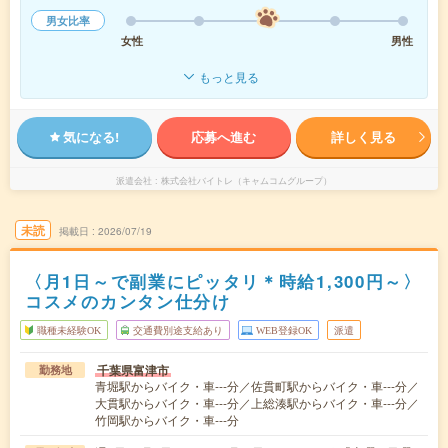
男女比率
女性
男性
もっと見る
気になる!
応募へ進む
詳しく見る
派遣会社
株式会社バイトレ（キャムコムグループ）
未読
掲載日
2026/07/19
〈月1日～で副業にピッタリ＊時給1,300円～〉
コスメのカンタン仕分け
職種未経験OK
交通費別途支給あり
WEB登録OK
派遣
千葉県富津市
勤務地
青堀駅からバイク・車---分／佐貫町駅からバイク・車---分／
大貫駅からバイク・車---分／上総湊駅からバイク・車---分／
竹岡駅からバイク・車---分