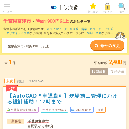
メニュー
気になる!
ログイン
検索
千葉県富津市
×
時給1900円以上
のお仕事一覧
富津市の派遣のお仕事情報です。
オフィスワーク・事務系
、
営業・販売・サービス系
、
クリエイティブ系
などのお仕事を取り揃えています。さらに、
短期
・
単発
などの期
間や、
職種未経験OK
などのこだわり条件で絞り込んでいただけます。
条件の変更
千葉県富津市 / 時給1900円以上
1
2,400
全
件
平均時給:
円
時給順
新着順
未読
掲載日
2026/08/05
NEW
【AutoCAD＊車通勤可】現場施工管理におけ
る設計補助！17時まで
交通費別途支給あり
土日祝日が休み
WEB登録OK
派遣
千葉県富津市
勤務地
青堀駅から車8分