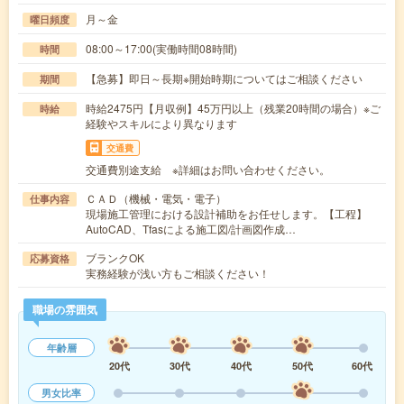
月～金
曜日頻度
08:00～17:00(実働時間08時間)
時間
【急募】即日～長期※開始時期についてはご相談ください
期間
時給2475円【月収例】45万円以上（残業20時間の場合）※ご
時給
経験やスキルにより異なります
交通費
交通費別途支給 ※詳細はお問い合わせください。
ＣＡＤ（機械・電気・電子）
仕事内容
現場施工管理における設計補助をお任せします。【工程】
AutoCAD、Tfasによる施工図/計画図作成…
ブランクOK
応募資格
実務経験が浅い方もご相談ください！
職場の雰囲気
年齢層
20代
30代
40代
50代
60代
男女比率