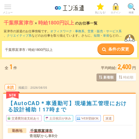
メニュー
気になる!
ログイン
検索
千葉県富津市
×
時給1800円以上
のお仕事一覧
富津市の派遣のお仕事情報です。
オフィスワーク・事務系
、
営業・販売・サービス系
、
クリエイティブ系
などのお仕事を取り揃えています。さらに、
短期
・
単発
などの期
間や、
職種未経験OK
などのこだわり条件で絞り込んでいただけます。
条件の変更
千葉県富津市 / 時給1800円以上
1
2,400
全
件
平均時給:
円
時給順
新着順
未読
掲載日
2026/08/05
NEW
【AutoCAD＊車通勤可】現場施工管理におけ
る設計補助！17時まで
交通費別途支給あり
土日祝日が休み
WEB登録OK
派遣
千葉県富津市
勤務地
青堀駅から車8分