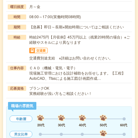
月～金
曜日頻度
08:00～17:00(実働時間08時間)
時間
【急募】即日～長期※開始時期についてはご相談ください
期間
時給2475円【月収例】45万円以上（残業20時間の場合）※ご
時給
経験やスキルにより異なります
交通費
交通費別途支給 ※詳細はお問い合わせください。
ＣＡＤ（機械・電気・電子）
仕事内容
現場施工管理における設計補助をお任せします。【工程】
AutoCAD、Tfasによる施工図/計画図作成…
ブランクOK
応募資格
実務経験が浅い方もご相談ください！
職場の雰囲気
年齢層
20代
30代
40代
50代
60代
男女比率