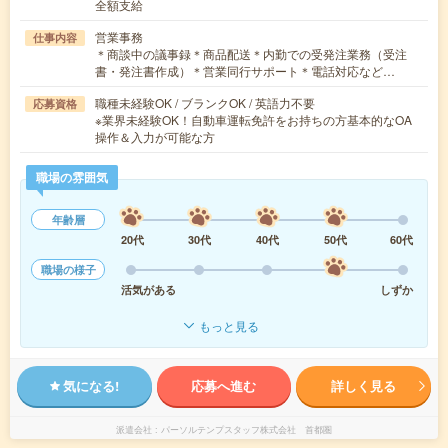
全額支給
営業事務
仕事内容
＊商談中の議事録＊商品配送＊内勤での受発注業務（受注
書・発注書作成）＊営業同行サポート＊電話対応など…
職種未経験OK / ブランクOK / 英語力不要
応募資格
※業界未経験OK！自動車運転免許をお持ちの方基本的なOA
操作＆入力が可能な方
職場の雰囲気
年齢層
20代
30代
40代
50代
60代
職場の様子
活気がある
しずか
もっと見る
気になる!
応募へ進む
詳しく見る
派遣会社
パーソルテンプスタッフ株式会社 首都圏