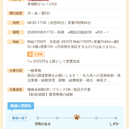
青堀駅からバス5分
月～金／週5日
曜日頻度
08:30-17:00（休憩45分）実働7時間45分
時間
2026年08月17日～長期 ※開始日相談OK ※8月～！
期間
時給1700円 月収例 29万円 時給1700円×実働7h45m×週5
時給
日×4週+残業15h ※月収例を保証するものではありません。
交通費
1ヶ月3万円を上限として実費支給
一般事務
仕事内容
部品の調達業務をお願いします！・仕入先への見積依頼・発
注業務・納期管理、調整・経費精算・発注・検収デ…
職種未経験OK / ブランクOK / 英語力不要
応募資格
【歓迎/経験】購買事務の経験
職場の雰囲気
職場の様子
活気がある
しずか