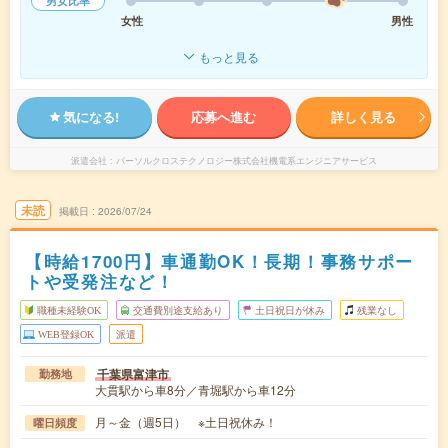
男女比率
女性
男性
もっと見る
気になる!
応募へ進む
詳しく見る
派遣会社
パーソルクロステクノロジー株式会社機電系エンジニアサービス
未読
掲載日
2026/07/24
【時給1700円】車通勤OK！長期！事務サポー
トや受発注など！
職種未経験OK
交通費別途支給あり
土日祝日が休み
残業なし
WEB登録OK
派遣
千葉県富津市
勤務地
大貫駅から車8分／青堀駅から車12分
月～金（週5日） ※土日祝休み！
曜日頻度