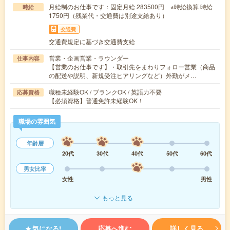
月給制のお仕事です：固定月給 283500円 ※時給換算 時給
時給
1750円（残業代・交通費は別途支給あり）
交通費
交通費規定に基づき交通費支給
営業・企画営業・ラウンダー
仕事内容
【営業のお仕事です】・取引先をまわりフォロー営業（商品
の配送や説明、新規受注ヒアリングなど）外勤がメ…
職種未経験OK / ブランクOK / 英語力不要
応募資格
【必須資格】普通免許未経験OK！
職場の雰囲気
年齢層
20代
30代
40代
50代
60代
男女比率
女性
男性
もっと見る
気になる!
応募へ進む
詳しく見る