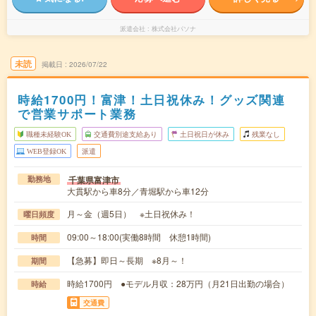
派遣会社
株式会社パソナ
未読
掲載日
2026/07/22
時給1700円！富津！土日祝休み！グッズ関連
で営業サポート業務
職種未経験OK
交通費別途支給あり
土日祝日が休み
残業なし
WEB登録OK
派遣
千葉県富津市
勤務地
大貫駅から車8分／青堀駅から車12分
月～金（週5日） ※土日祝休み！
曜日頻度
09:00～18:00(実働8時間 休憩1時間)
時間
【急募】即日～長期 ※8月～！
期間
時給1700円 ●モデル月収：28万円（月21日出勤の場合）
時給
交通費