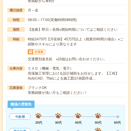
青堀駅から車8分
月～金
曜日頻度
08:00～17:00(実働時間08時間)
時間
【急募】即日～長期※開始時期についてはご相談ください
期間
時給2475円【月収例】45万円以上（残業20時間の場合）※ご
時給
経験やスキルにより異なります
交通費
交通費別途支給 ※詳細はお問い合わせください。
ＣＡＤ（機械・電気・電子）
仕事内容
現場施工管理における設計補助をお任せします。【工程】
AutoCAD、Tfasによる施工図/計画図作成…
ブランクOK
応募資格
実務経験が浅い方もご相談ください！
職場の雰囲気
年齢層
20代
30代
40代
50代
60代