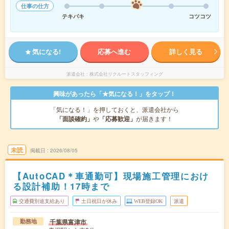
仕事の仕方
テキパキ
コツコツ
気になる!
応募へ進む
詳しく見る
派遣会社
株式会社リクルートスタッフィング
興味があったら「★気になる！」をタップ！
「気になる！」を押しておくと、派遣会社から
「面談確約」
や
「応募歓迎」
が届きます！
未読
掲載日
2026/08/05
【AutoCAD＊車通勤可】現場施工管理におけ
る設計補助！17時まで
交通費別途支給あり
土日祝日が休み
WEB登録OK
派遣
千葉県富津市
勤務地