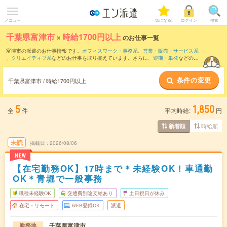
メニュー
気になる!
ログイン
検索
千葉県富津市
×
時給1700円以上
のお仕事一覧
富津市の派遣のお仕事情報です。
オフィスワーク・事務系
、
営業・販売・サービス系
、
クリエイティブ系
などのお仕事を取り揃えています。さらに、
短期
・
単発
などの期
間や、
職種未経験OK
などのこだわり条件で絞り込んでいただけます。
条件の変更
千葉県富津市 / 時給1700円以上
5
1,850
全
件
平均時給:
円
時給順
新着順
未読
掲載日
2026/08/06
NEW
【在宅勤務OK】17時まで＊未経験OK！車通勤
OK＊青堀で一般事務
職種未経験OK
交通費別途支給あり
土日祝日が休み
在宅・リモート
WEB登録OK
派遣
千葉県富津市
勤務地