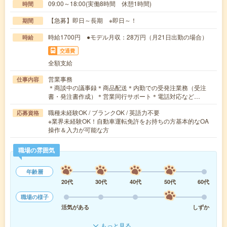
09:00～18:00(実働8時間 休憩1時間)
時間
【急募】即日～長期 ※即日～！
期間
時給1700円 ●モデル月収：28万円（月21日出勤の場合）
時給
交通費
全額支給
営業事務
仕事内容
＊商談中の議事録＊商品配送＊内勤での受発注業務（受注
書・発注書作成）＊営業同行サポート＊電話対応など…
職種未経験OK / ブランクOK / 英語力不要
応募資格
※業界未経験OK！自動車運転免許をお持ちの方基本的なOA
操作＆入力が可能な方
職場の雰囲気
年齢層
20代
30代
40代
50代
60代
職場の様子
活気がある
しずか
もっと見る