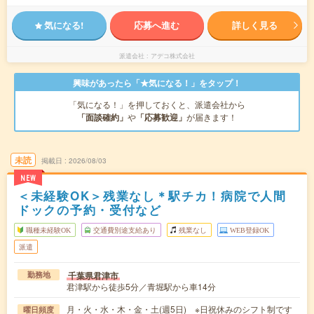
気になる!
応募へ進む
詳しく見る
派遣会社
アデコ株式会社
興味があったら「★気になる！」をタップ！
「気になる！」を押しておくと、派遣会社から
「面談確約」
や
「応募歓迎」
が届きます！
未読
掲載日
2026/08/03
NEW
＜未経験OK＞残業なし＊駅チカ！病院で人間
ドックの予約・受付など
職種未経験OK
交通費別途支給あり
残業なし
WEB登録OK
派遣
千葉県君津市
勤務地
君津駅から徒歩5分／青堀駅から車14分
月・火・水・木・金・土(週5日) ※日祝休みのシフト制です
曜日頻度