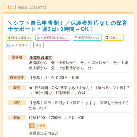
未読
掲載日
2026/07/23
＼シフト自己申告制！／保護者対応なしの保育
士サポート＊週3日×3時間～OK！
職種未経験OK
交通費別途支給あり
土日祝日が休み
残業なし
WEB登録OK
派遣
千葉県君津市
勤務地
君津駅から---分／小櫃駅から---分／久留里駅から---分／上総
亀山駅から---分／上総松丘駅から---分
【急募】月～金で週3日～勤務
曜日頻度
★1日3時間～OK♪ 残業はありません！ 【選べるシフト例】7
時間
～19時の間で「1日3時間～」OK♪ …
【急募】即日～長期まで大歓迎！ まずは、希望を聞かせてく
期間
ださいね！
時給1600～1700円 ◇日払いOK
時給
交通費
交通費規定内支給