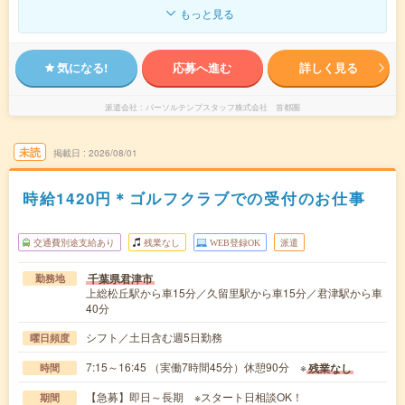
もっと見る
気になる!
応募へ進む
詳しく見る
派遣会社
パーソルテンプスタッフ株式会社 首都圏
未読
掲載日
2026/08/01
時給1420円＊ゴルフクラブでの受付のお仕事
交通費別途支給あり
残業なし
WEB登録OK
派遣
千葉県君津市
勤務地
上総松丘駅から車15分／久留里駅から車15分／君津駅から車
40分
シフト／土日含む週5日勤務
曜日頻度
7:15～16:45 （実働7時間45分）休憩90分 ※
残業なし
時間
【急募】即日～長期 ※スタート日相談OK！
期間