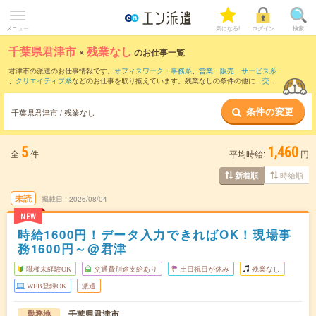
メニュー
気になる!
ログイン
検索
千葉県君津市
×
残業なし
のお仕事一覧
君津市の派遣のお仕事情報です。
オフィスワーク・事務系
、
営業・販売・サービス系
、
クリエイティブ系
などのお仕事を取り揃えています。残業なしの条件の他に、
交通
費別途支給あり
、
職種未経験OK
、
友だちと一緒の応募OK
などのこだわり条件も取り
揃えています。
条件の変更
千葉県君津市 / 残業なし
5
1,460
全
件
平均時給:
円
時給順
新着順
未読
掲載日
2026/08/04
NEW
時給1600円！データ入力できればOK！現場事
務1600円～@君津
職種未経験OK
交通費別途支給あり
土日祝日が休み
残業なし
WEB登録OK
派遣
千葉県君津市
勤務地