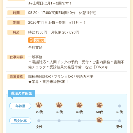
♪※土曜日は月1～2回です！
08:20～17:00(実働7時間40分 休憩1時間)
時間
2026年11月上旬～長期 ※11月～！
期間
時給1350円 月収例 207,090円
時給
交通費
全額支給
一般事務
仕事内容
＊電話対応＊人間ドックの予約・受付＊ご案内業務＊書類不
備チェック＊受診結果の発送準備 など【OAスキ…
職種未経験OK / ブランクOK / 英語力不要
応募資格
★業界・事務未経験OK！
職場の雰囲気
年齢層
20代
30代
40代
50代
60代
男女比率
女性
男性