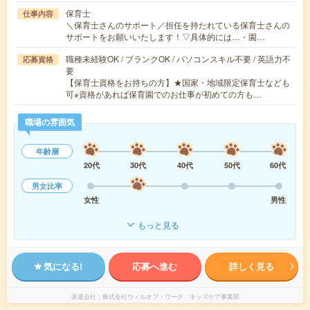
保育士
仕事内容
＼保育士さんのサポート／担任を持たれている保育士さんの
サポートをお願いいたします！▽具体的には…・園…
職種未経験OK / ブランクOK / パソコンスキル不要 / 英語力不
応募資格
要
【保育士資格をお持ちの方】★国家・地域限定保育士なども
可※資格があれば保育園でのお仕事が初めての方も…
職場の雰囲気
年齢層
20代
30代
40代
50代
60代
男女比率
女性
男性
もっと見る
気になる!
応募へ進む
詳しく見る
派遣会社
株式会社ウィルオブ・ワーク キッズケア事業部