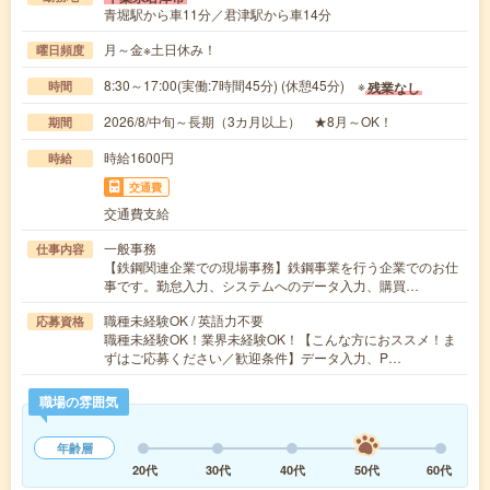
青堀駅から車11分／君津駅から車14分
月～金※土日休み！
曜日頻度
8:30～17:00(実働:7時間45分) (休憩45分) ※
残業なし
時間
2026/8/中旬～長期（3カ月以上） ★8月～OK！
期間
時給1600円
時給
交通費
交通費支給
一般事務
仕事内容
【鉄鋼関連企業での現場事務】鉄鋼事業を行う企業でのお仕
事です。勤怠入力、システムへのデータ入力、購買…
職種未経験OK / 英語力不要
応募資格
職種未経験OK！業界未経験OK！【こんな方におススメ！ま
ずはご応募ください／歓迎条件】データ入力、P…
職場の雰囲気
年齢層
20代
30代
40代
50代
60代