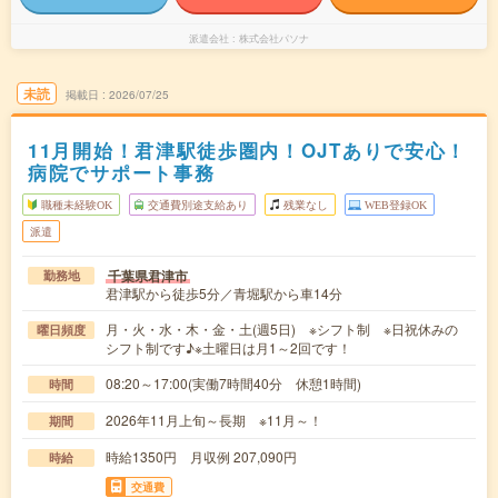
派遣会社
株式会社パソナ
未読
掲載日
2026/07/25
11月開始！君津駅徒歩圏内！OJTありで安心！
病院でサポート事務
職種未経験OK
交通費別途支給あり
残業なし
WEB登録OK
派遣
千葉県君津市
勤務地
君津駅から徒歩5分／青堀駅から車14分
月・火・水・木・金・土(週5日) ※シフト制 ※日祝休みの
曜日頻度
シフト制です♪※土曜日は月1～2回です！
08:20～17:00(実働7時間40分 休憩1時間)
時間
2026年11月上旬～長期 ※11月～！
期間
時給1350円 月収例 207,090円
時給
交通費