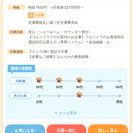
時給1420円 ※月収例 221000円～
時給
交通費
交通費規定に基づき交通費支給
窓口・ショールーム・カウンター受付
仕事内容
【ゴルフクラブでの受付のお仕事】フロントでのお客様対応
電話対応伝票入力（専用システム）＊必須経験：な…
ブランクOK / 英語力不要
応募資格
【必要なご経験】なんらかの接客経験
職場の雰囲気
年齢層
20代
30代
40代
50代
60代
男女比率
女性
男性
もっと見る
気になる!
応募へ進む
詳しく見る