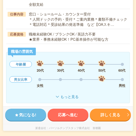
全額支給
窓口・ショールーム・カウンター受付
仕事内容
＊人間ドックの予約・受付＊ご案内業務＊書類不備チェック
＊電話対応＊受診結果の発送準備 など【OAスキ…
職種未経験OK / ブランクOK / 英語力不要
応募資格
★業界・事務未経験OK！PC基本操作が可能な方
職場の雰囲気
年齢層
20代
30代
40代
50代
60代
男女比率
女性
男性
もっと見る
気になる!
応募へ進む
詳しく見る
派遣会社
パーソルテンプスタッフ株式会社 首都圏