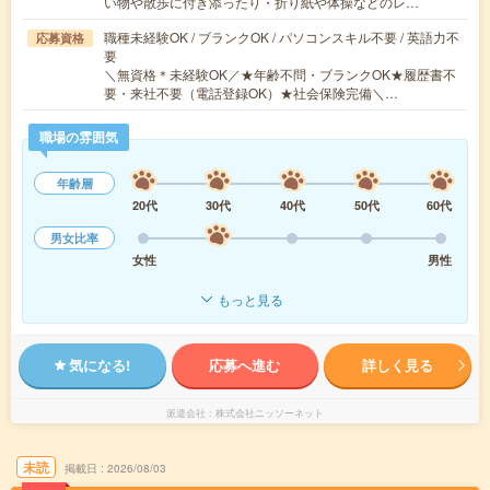
い物や散歩に付き添ったり・折り紙や体操などのレ…
職種未経験OK / ブランクOK / パソコンスキル不要 / 英語力不
応募資格
要
＼無資格＊未経験OK／★年齢不問・ブランクOK★履歴書不
要・来社不要（電話登録OK）★社会保険完備＼…
職場の雰囲気
年齢層
20代
30代
40代
50代
60代
男女比率
女性
男性
もっと見る
気になる!
応募へ進む
詳しく見る
派遣会社
株式会社ニッソーネット
未読
掲載日
2026/08/03