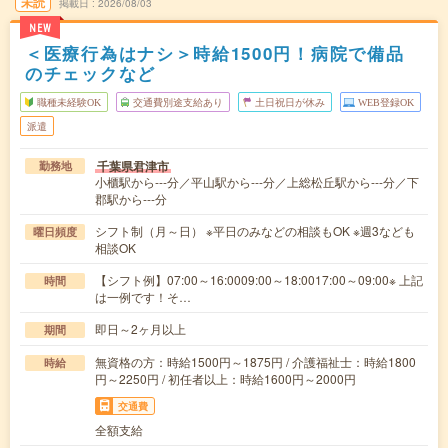
未読
掲載日
2026/08/03
NEW
＜医療行為はナシ＞時給1500円！病院で備品
のチェックなど
職種未経験OK
交通費別途支給あり
土日祝日が休み
WEB登録OK
派遣
千葉県君津市
勤務地
小櫃駅から---分／平山駅から---分／上総松丘駅から---分／下
郡駅から---分
シフト制（月～日） ※平日のみなどの相談もOK ※週3なども
曜日頻度
相談OK
【シフト例】07:00～16:0009:00～18:0017:00～09:00※ 上記
時間
は一例です！そ…
即日～2ヶ月以上
期間
無資格の方：時給1500円～1875円 / 介護福祉士：時給1800
時給
円～2250円 / 初任者以上：時給1600円～2000円
交通費
全額支給