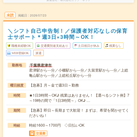
未読
掲載日
2026/07/23
＼シフト自己申告制！／保護者対応なしの保育
士サポート＊週3日×3時間～OK！
職種未経験OK
交通費別途支給あり
土日祝日が休み
残業なし
WEB登録OK
派遣
千葉県君津市
勤務地
君津駅から---分／小櫃駅から---分／久留里駅から---分／上総
亀山駅から---分／上総松丘駅から---分
【急募】月～金で週3日～勤務
曜日頻度
★1日3時間～OK♪ 残業はありません！ 【選べるシフト例】7
時間
～19時の間で「1日3時間～」OK♪ …
【急募】即日～長期まで大歓迎！ まずは、希望を聞かせてく
期間
ださいね！
時給1600～1700円 ◇日払いOK
時給
交通費