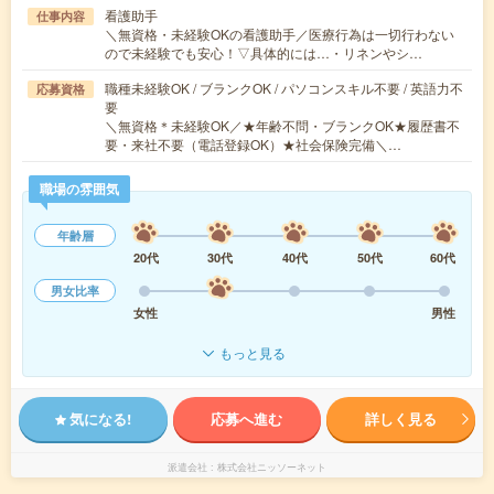
看護助手
仕事内容
＼無資格・未経験OKの看護助手／医療行為は一切行わない
ので未経験でも安心！▽具体的には…・リネンやシ…
職種未経験OK / ブランクOK / パソコンスキル不要 / 英語力不
応募資格
要
＼無資格＊未経験OK／★年齢不問・ブランクOK★履歴書不
要・来社不要（電話登録OK）★社会保険完備＼…
職場の雰囲気
年齢層
20代
30代
40代
50代
60代
男女比率
女性
男性
もっと見る
気になる!
応募へ進む
詳しく見る
派遣会社
株式会社ニッソーネット