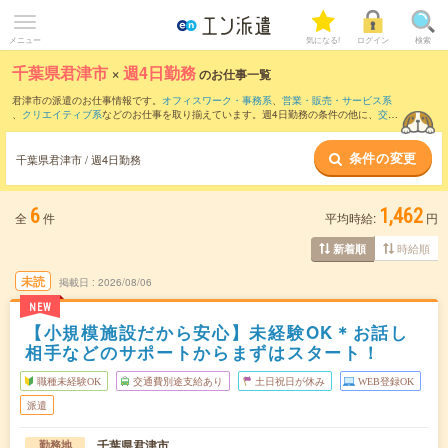
メニュー
気になる!
ログイン
検索
千葉県君津市
×
週4日勤務
のお仕事一覧
君津市の派遣のお仕事情報です。
オフィスワーク・事務系
、
営業・販売・サービス系
、
クリエイティブ系
などのお仕事を取り揃えています。週4日勤務の条件の他に、
交通
費別途支給あり
、
職種未経験OK
、
友だちと一緒の応募OK
などのこだわり条件も取り
揃えています。
条件の変更
千葉県君津市 / 週4日勤務
6
1,462
全
件
平均時給:
円
時給順
新着順
未読
掲載日
2026/08/06
NEW
【小規模施設だから安心】未経験OK＊お話し
相手などのサポートからまずはスタート！
職種未経験OK
交通費別途支給あり
土日祝日が休み
WEB登録OK
派遣
千葉県君津市
勤務地