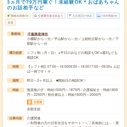
3ヵ月で79万円稼ぐ！未経験OK＊おばあちゃん
のお話相手など
職種未経験OK
交通費別途支給あり
土日祝日が休み
WEB登録OK
派遣
千葉県君津市
勤務地
小櫃駅から---分／平山駅から---分／上総松丘駅から---分／下
郡駅から---分
シフト制（月～日） ※平日のみなどの相談もOK ※週3なども
曜日頻度
相談OK
【シフト例】07:00～16:0009:00～18:0017:00～09:00※ 上記
時間
は一例です！そ…
即日～2ヶ月以上 ■開始日の相談OK！
期間
無資格の方：時給1500円～1875円 / 介護福祉士：時給1800
時給
円～2250円 / 初任者以上：時給1600円～2000円
交通費
全額支給
介護関連
仕事内容
／利用者の方の日常生活をサポート！＼▽具体的には…・買