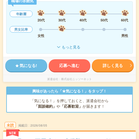
職場の雰囲気
年齢層
20代
30代
40代
50代
60代
男女比率
女性
男性
もっと見る
気になる!
応募へ進む
詳しく見る
派遣会社
株式会社ニッソーネット
興味があったら「★気になる！」をタップ！
「気になる！」を押しておくと、派遣会社から
「面談確約」
や
「応募歓迎」
が届きます！
未読
掲載日
2026/08/05
NEW