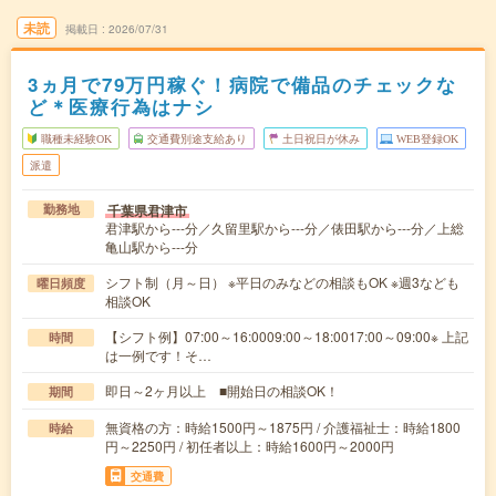
未読
掲載日
2026/07/31
3ヵ月で79万円稼ぐ！病院で備品のチェックな
ど＊医療行為はナシ
職種未経験OK
交通費別途支給あり
土日祝日が休み
WEB登録OK
派遣
千葉県君津市
勤務地
君津駅から---分／久留里駅から---分／俵田駅から---分／上総
亀山駅から---分
シフト制（月～日） ※平日のみなどの相談もOK ※週3なども
曜日頻度
相談OK
【シフト例】07:00～16:0009:00～18:0017:00～09:00※ 上記
時間
は一例です！そ…
即日～2ヶ月以上 ■開始日の相談OK！
期間
無資格の方：時給1500円～1875円 / 介護福祉士：時給1800
時給
円～2250円 / 初任者以上：時給1600円～2000円
交通費