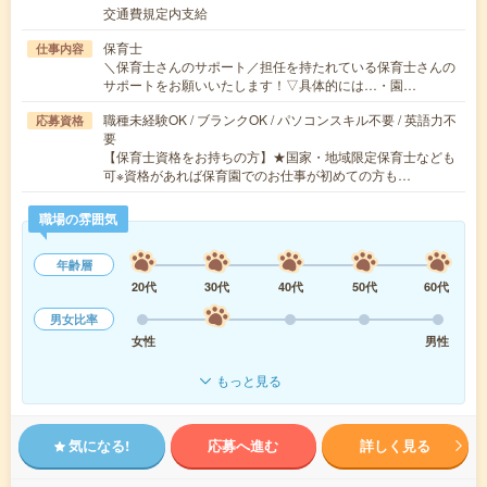
交通費規定内支給
保育士
仕事内容
＼保育士さんのサポート／担任を持たれている保育士さんの
サポートをお願いいたします！▽具体的には…・園…
職種未経験OK / ブランクOK / パソコンスキル不要 / 英語力不
応募資格
要
【保育士資格をお持ちの方】★国家・地域限定保育士なども
可※資格があれば保育園でのお仕事が初めての方も…
職場の雰囲気
年齢層
20代
30代
40代
50代
60代
男女比率
女性
男性
もっと見る
気になる!
応募へ進む
詳しく見る