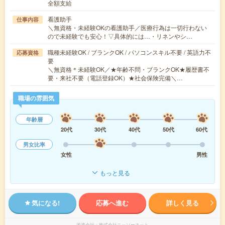
全額支給
看護助手
仕事内容
＼無資格・未経験OKの看護助手／医療行為は一切行わない
ので未経験でも安心！▽具体的には…・リネンやシ…
職種未経験OK / ブランクOK / パソコンスキル不要 / 英語力不
応募資格
要
＼無資格＊未経験OK／★年齢不問・ブランクOK★履歴書不
要・来社不要（電話登録OK）★社会保険完備＼…
職場の雰囲気
年齢層
20代
30代
40代
50代
60代
男女比率
女性
男性
もっと見る
気になる!
応募へ進む
詳しく見る
派遣会社
株式会社ニッソーネット