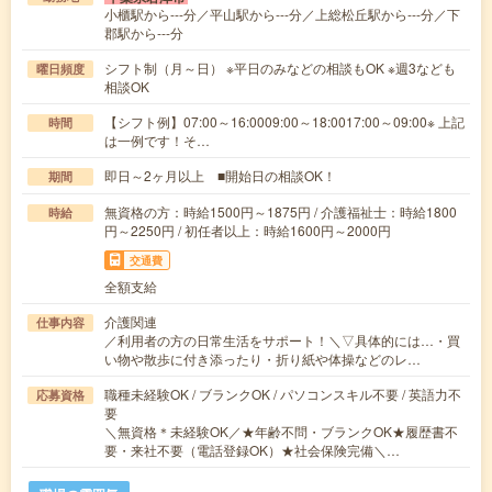
小櫃駅から---分／平山駅から---分／上総松丘駅から---分／下
郡駅から---分
シフト制（月～日） ※平日のみなどの相談もOK ※週3なども
曜日頻度
相談OK
【シフト例】07:00～16:0009:00～18:0017:00～09:00※ 上記
時間
は一例です！そ…
即日～2ヶ月以上 ■開始日の相談OK！
期間
無資格の方：時給1500円～1875円 / 介護福祉士：時給1800
時給
円～2250円 / 初任者以上：時給1600円～2000円
交通費
全額支給
介護関連
仕事内容
／利用者の方の日常生活をサポート！＼▽具体的には…・買
い物や散歩に付き添ったり・折り紙や体操などのレ…
職種未経験OK / ブランクOK / パソコンスキル不要 / 英語力不
応募資格
要
＼無資格＊未経験OK／★年齢不問・ブランクOK★履歴書不
要・来社不要（電話登録OK）★社会保険完備＼…