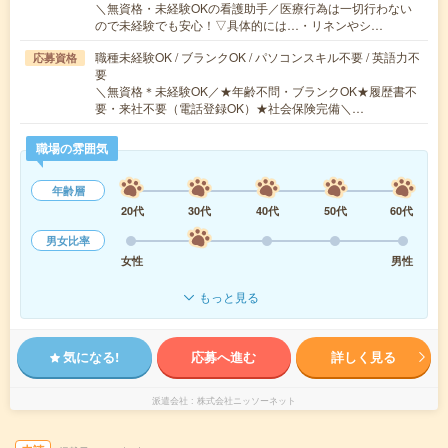
＼無資格・未経験OKの看護助手／医療行為は一切行わない
ので未経験でも安心！▽具体的には…・リネンやシ…
職種未経験OK / ブランクOK / パソコンスキル不要 / 英語力不
応募資格
要
＼無資格＊未経験OK／★年齢不問・ブランクOK★履歴書不
要・来社不要（電話登録OK）★社会保険完備＼…
職場の雰囲気
年齢層
20代
30代
40代
50代
60代
男女比率
女性
男性
もっと見る
気になる!
応募へ進む
詳しく見る
派遣会社
株式会社ニッソーネット