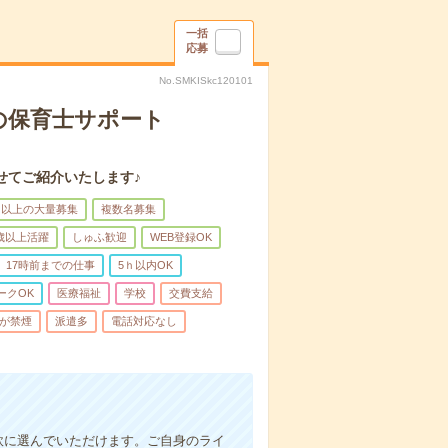
一括
応募
No.SMKISkc120101
の保育士サポート
せてご紹介いたします♪
名以上の大量募集
複数名募集
0歳以上活躍
しゅふ歓迎
WEB登録OK
17時前までの仕事
5ｈ以内OK
ークOK
医療福祉
学校
交費支給
が禁煙
派遣多
電話対応なし
軟に選んでいただけます。ご自身のライ