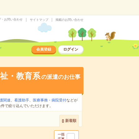
プ・お問い合わせ
サイトマップ
掲載のお問い合わせ
会員登録
ログイン
祉・教育系
の派遣のお仕事
護関連
、
看護助手
、
医療事務・病院受付
などが
条件で絞り込んでいただけます。
新着順
一括