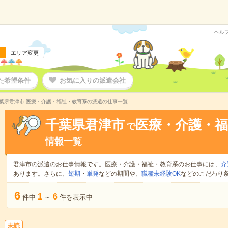
ヘル
エリア変更
た希望条件
お気に入りの派遣会社
葉県君津市 医療・介護・福祉・教育系の派遣の仕事一覧
千葉県君津市
医療・介護・福
で
情報一覧
君津市の派遣のお仕事情報です。医療・介護・福祉・教育系のお仕事には、
介
あります。さらに、
短期
・
単発
などの期間や、
職種未経験OK
などのこだわり
6
1
6
件中
～
件を表示中
未読