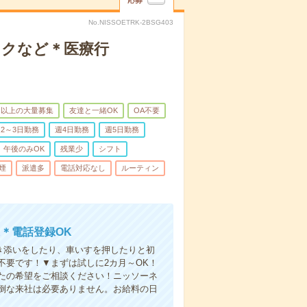
応募
No.NISSOETRK-2BSG403
ックなど＊医療行
名以上の大量募集
友達と一緒OK
OA不要
2～3日勤務
週4日勤務
週5日勤務
午後のみOK
残業少
シフト
煙
派遣多
電話対応なし
ルーティン
＊電話登録OK
付き添いをしたり、車いすを押したりと初
不要です！▼まずは試しに2カ月～OK！
たの希望をご相談ください！ニッソーネ
倒な来社は必要ありません。お給料の日