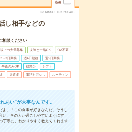
応募
No.NISSOETRK-2SS403
話し相手などの
ご相談ください
名以上の大量募集
友達と一緒OK
OA不要
2～3日勤務
週4日勤務
週5日勤務
午後のみOK
残業少
シフト
煙
派遣多
電話対応なし
ルーティン
ふれあい”が大事なんです。
だよ」「この食事が好きなんだ」そうし
合い、その人が過ごしやすいようにす
1つ丁寧に、わかりやすく教えてくれます