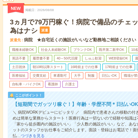
NEW
掲載日
2026/08/08
3ヵ月で79万円稼ぐ！病院で備品のチェ
為はナシ
派遣
病院 ★自宅近くの施設がいいなど勤務地ご相談ください
派遣先
職種未経験OK
社会人未経験OK
ブランクOK
既卒第二新卒OK
10
英語不要
履歴書不要
40～50代活躍
しゅふ歓迎
WEB登録OK
週
土日祝休
朝10時以降スタート
16時前までの仕事
17時前までの仕事
医療福祉
交費支給
車通勤可
大手
制服
日払いOK
職場が禁
自転車・バイクOK
看護師
介護士
ここがポイント！
【短期間でガッツリ稼ぐ！】年齢・学歴不問＊日払いOK
＼ 病院WORKデビューにピッタリ ／ 病院内で患者さんの移動の
めは簡単な業務からスタート！医療行為は一切ないので経験や知識は
「家から徒歩圏内の施設がいい」「少人数の施設がいい」など、あな
ットのスタッフがお仕事をご紹介します。面談・登録はお電話で！面
払…
つづきを見る