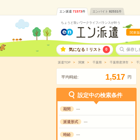
エン派遣
71573
件
エンバイト
82531
件
ちょうど良いワークライフバランスが叶う
関東版
気になる！リスト
0
保存し
派遣TOP
関東
千葉県
千葉県君津市
千
,
1
5
1
7
平均時給:
円
設定中の検索条件
期間
---
派遣形式
---
時給
---