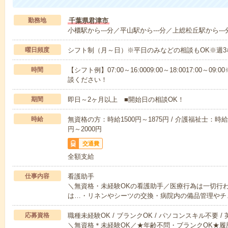
勤務地
千葉県君津市
小櫃駅から---分／平山駅から---分／上総松丘駅から---
曜日頻度
シフト制（月～日）※平日のみなどの相談もOK※週3
時間
【シフト例】07:00～16:0009:00～18:0017:00
談ください！
期間
即日～2ヶ月以上 ■開始日の相談OK！
時給
無資格の方：時給1500円～1875円 / 介護福祉士：時給1
円～2000円
交通費
全額支給
仕事内容
看護助手
＼無資格・未経験OKの看護助手／医療行為は一切行
は…・リネンやシーツの交換・病院内の備品管理やチ
応募資格
職種未経験OK / ブランクOK / パソコンスキル不要 /
＼無資格＊未経験OK／★年齢不問・ブランクOK★履