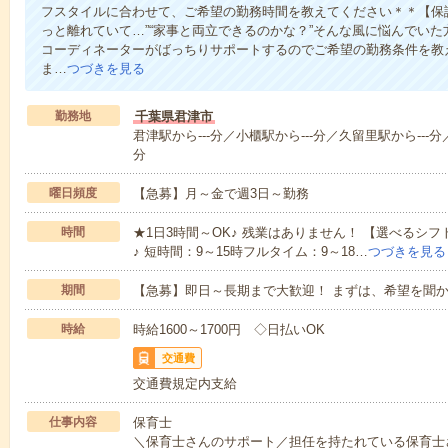
フスタイルに合わせて、ご希望の勤務時間を教えてください＊＊【保
っと離れていて…”“家事と両立できるのかな？”そんな風に悩んでい
コーディネーターがばっちりサポートするのでご希望の勤務条件を教
ま…
つづきを見る
勤務地
千葉県君津市
君津駅から---分／小櫃駅から---分／久留里駅から---分
分
曜日頻度
【急募】月～金で週3日～勤務
時間
★1日3時間～OK♪ 残業はありません！ 【選べるシフ
♪ 短時間：9～15時フルタイム：9～18…
つづきを見る
期間
【急募】即日～長期まで大歓迎！ まずは、希望を聞
時給
時給1600～1700円 ◇日払いOK
交通費
交通費規定内支給
仕事内容
保育士
＼保育士さんのサポート／担任を持たれている保育士