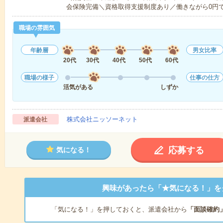
会保険完備＼資格取得支援制度あり／働きながら0円
職場の雰囲気
年齢層
男女比率
20代
30代
40代
50代
60代
職場の様子
仕事の仕方
活気がある
しずか
株式会社ニッソーネット
派遣会社
応募する
気になる！
興味があったら「★気になる！」を
「気になる！」を押しておくと、派遣会社から
「面談確約