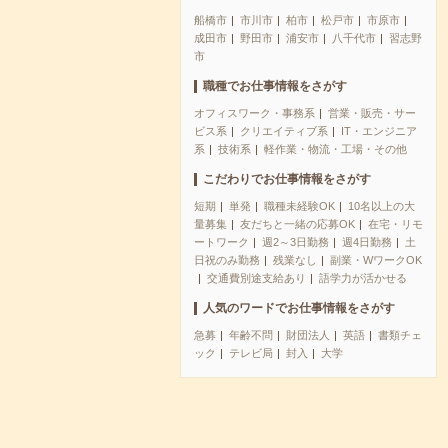
船橋市
市川市
柏市
松戸市
市原市
成田市
野田市
浦安市
八千代市
習志野
市
職種でお仕事情報をさがす
オフィスワーク・事務系
営業・販売・サー
ビス系
クリエイティブ系
IT・エンジニア
系
技術系
軽作業・物流・工場・その他
こだわりでお仕事情報をさがす
短期
単発
職種未経験OK
10名以上の大
量募集
友だちと一緒の応募OK
在宅・リモ
ートワーク
週2～3日勤務
週4日勤務
土
日祝のみ勤務
残業なし
副業・WワークOK
交通費別途支給あり
語学力が活かせる
人気のワードでお仕事情報をさがす
急募
年齢不問
財団法人
英語
書類チェ
ック
テレビ局
封入
大学