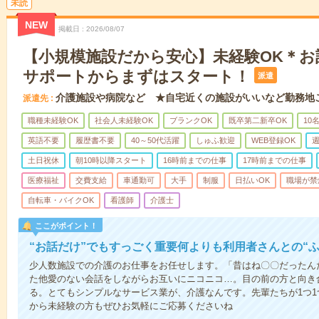
未読
NEW
掲載日
2026/08/07
【小規模施設だから安心】未経験OK＊お
サポートからまずはスタート！
派遣
介護施設や病院など ★自宅近くの施設がいいなど勤務地
派遣先
職種未経験OK
社会人未経験OK
ブランクOK
既卒第二新卒OK
10
英語不要
履歴書不要
40～50代活躍
しゅふ歓迎
WEB登録OK
週
土日祝休
朝10時以降スタート
16時前までの仕事
17時前までの仕事
医療福祉
交費支給
車通勤可
大手
制服
日払いOK
職場が禁
自転車・バイクOK
看護師
介護士
ここがポイント！
“お話だけ”でもすっごく重要何よりも利用者さんとの“
少人数施設での介護のお仕事をお任せします。「昔はね〇〇だったん
た他愛のない会話をしながらお互いにニコニコ…。目の前の方と向き
る。とてもシンプルなサービス業が、介護なんです。先輩たちが1つ
から未経験の方もぜひお気軽にご応募くださいね