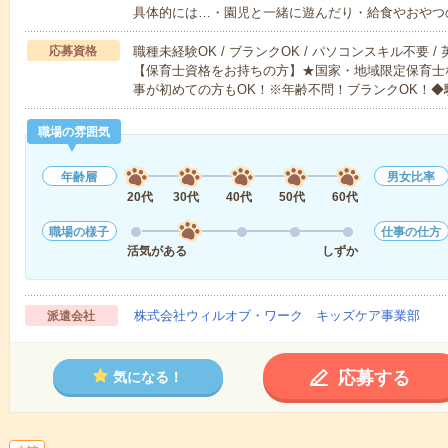
具体的には…・園児と一緒に遊んだり・給食やおやつ
応募資格
職種未経験OK / ブランクOK / パソコンスキル不要 /
【保育士資格をお持ちの方】★国家・地域限定保育士
事が初めての方もOK！※年齢不問！ブランクOK！◆
職場の雰囲気
年齢層
男女比率
20代
30代
40代
50代
60代
職場の様子
仕事の仕方
活気がある
しずか
株式会社ウィルオブ・ワーク キッズケア事業部
派遣会社
応募する
気になる！