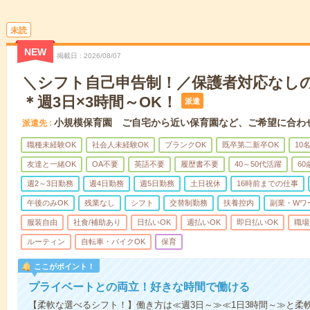
未読
NEW
掲載日
2026/08/07
＼シフト自己申告制！／保護者対応なし
＊週3日×3時間～OK！
派遣
小規模保育園 ご自宅から近い保育園など、ご希望に合わ
派遣先
職種未経験OK
社会人未経験OK
ブランクOK
既卒第二新卒OK
10
友達と一緒OK
OA不要
英語不要
履歴書不要
40～50代活躍
6
週2～3日勤務
週4日勤務
週5日勤務
土日祝休
16時前までの仕事
午後のみOK
残業なし
シフト
交替制勤務
扶養控内
副業・Wワ
服装自由
社食/補助あり
日払いOK
週払いOK
即日払いOK
職場
ルーティン
自転車・バイクOK
保育
ここがポイント！
プライベートとの両立！好きな時間で働ける
【柔軟な選べるシフト！】働き方は≪週3日～≫≪1日3時間～≫と柔