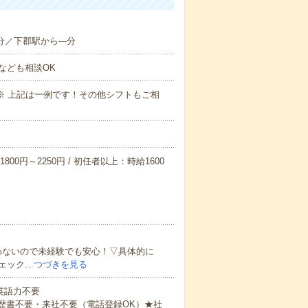
分／下郡駅から---分
なども相談OK
～09:00※ 上記は一例です！その他シフトもご相
800円～2250円 / 初任者以上：時給1600
わないので未経験でも安心！▽具体的に
ェック…
つづきを見る
 英語力不要
歴書不要・来社不要（電話登録OK）★社