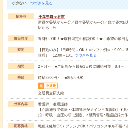
が少ない…
つづきを見る
勤務地
千葉県鎌ヶ谷市
新鎌ケ谷駅から---分／鎌ケ谷駅から---分／鎌ケ谷大仏
駅から---分
曜日頻度
週3日～OK！★曜日固定の相談OK！★ご希望の曜日
時間
【日勤のみ】1日6時間～OK！≪シフト例≫・9:00～15:45
休憩）・12:00～18:…
つづきを見る
期間
2ヶ月～ ■ご応募から最短3日後に開始可能 8月～、
時給
時給2200円～ ■週払いOK
交通費
交通費全額支給
仕事内容
看護師・准看護師
【介護施設で健康・体調管理がメイン＊看護師】▼具
拍・呼吸・血圧の順に測定。○服薬管理○看護記録の
応募資格
職種未経験OK / ブランクOK / パソコンスキル不要 /