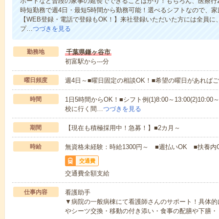
ポートなど普段の家事の延長でできることばかり！もちろん、医療行
時短勤務で週4日・最短5時間から勤務可能！選べるシフトなので、
【WEB登録・電話で登録もOK！】来社登録いただいた方には全員に、
プ…
つづきを見る
勤務地
千葉県鎌ヶ谷市
初富駅から---分
曜日頻度
週4日～■曜日固定の相談OK！■希望の曜日があれば
時間
1日5時間からOK！■シフト例(1)8:00～13:00(2)10:00～
校に行く間…
つづきを見る
期間
【現在も積極採用中！急募！】■2カ月～
時給
無資格未経験：時給1300円～ ■週払いOK ■扶養内
交通費
交通費全額支給
仕事内容
看護助手
▼病院の一般病棟にて看護師さんのサポート！具体的
やシーツ交換・移動の付き添い・食事の配膳や下膳・