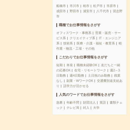
船橋市
市川市
柏市
松戸市
市原市
成田市
野田市
浦安市
八千代市
習志野
市
職種でお仕事情報をさがす
オフィスワーク・事務系
営業・販売・サー
ビス系
クリエイティブ系
IT・エンジニア
系
技術系
医療・介護・福祉・教育系
軽
作業・物流・工場・その他
こだわりでお仕事情報をさがす
短期
単発
職種未経験OK
友だちと一緒
の応募OK
在宅・リモートワーク
週2～3
日勤務
週4日勤務
土日祝のみ勤務
残業
なし
副業・WワークOK
交通費別途支給あ
り
語学力が活かせる
人気のワードでお仕事情報をさがす
急募
年齢不問
財団法人
英語
書類チェ
ック
テレビ局
封入
大学