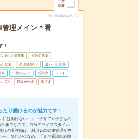
一括
応募
No.NTMDNCB17_T-2
康管理メイン＊看
す！
名以上の大量募集
複数名募集
ゅふ歓迎
WEB登録OK
週2～3日勤務
仕事
午後のみOK
残業少
シフト
払いOK
職場が分煙
派遣多
ったり働けるのが魅力です！
いには働けない‥」「子育てや子どもの
お仕事でなので、自分のライフスタイル
施設の看護師は、利用者の健康管理が中
から、負担が少なめ。「まだ看護師経験