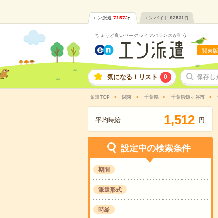
エン派遣
71573
件
エンバイト
82531
件
ちょうど良いワークライフバランスが叶う
関東版
気になる！リスト
0
保存し
派遣TOP
関東
千葉県
千葉県鎌ヶ谷市
,
1
5
1
2
平均時給:
円
設定中の検索条件
期間
---
派遣形式
---
時給
---