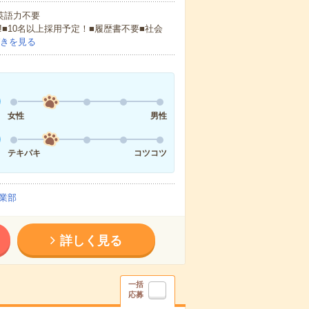
 英語力不要
!■10名以上採用予定！■履歴書不要■社会
きを見る
女性
男性
テキパキ
コツコツ
業部
詳しく見る
一括
応募