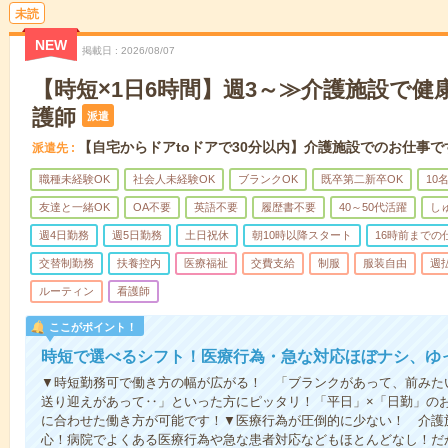
未読
NEW
掲載日
2026/08/07
【時短×1日6時間】週3～≫介護施設で健
護師
派遣
【自宅からドアtoドアで30分以内】介護施設でのお仕事で
派遣先
職種未経験OK
社会人未経験OK
ブランクOK
既卒第二新卒OK
10
友達と一緒OK
OA不要
英語不要
履歴書不要
40～50代活躍
し
週4日勤務
週5日勤務
土日祝休
朝10時以降スタート
16時前までの
交替制勤務
扶養控内
医療福祉
交費支給
制服
服装自由
週
ルーティン
看護師
ここがポイント！
時短で選べるシフト！医療行為・急な対応ほぼナシ、ゆ
▼時短勤務可で働き方の幅が広がる！ 「ブランクがあって、前みた
送り迎えがあって‥」といった方にピッタリ！「平日」×「日勤」の
に合わせた働き方が可能です！▼医療行為が圧倒的に少ない！ 介護
心！病院でよくある医療行為や急な患者対応などもほとんどなし！だ