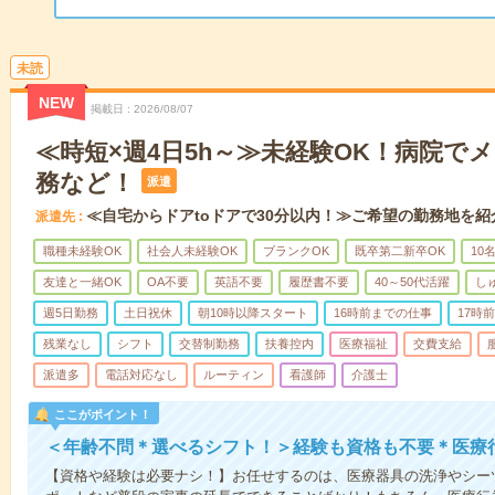
未読
NEW
掲載日
2026/08/07
≪時短×週4日5h～≫未経験OK！病院で
務など！
派遣
≪自宅からドアtoドアで30分以内！≫ご希望の勤務地を紹
派遣先
職種未経験OK
社会人未経験OK
ブランクOK
既卒第二新卒OK
10
友達と一緒OK
OA不要
英語不要
履歴書不要
40～50代活躍
し
週5日勤務
土日祝休
朝10時以降スタート
16時前までの仕事
17時
残業なし
シフト
交替制勤務
扶養控内
医療福祉
交費支給
派遣多
電話対応なし
ルーティン
看護師
介護士
ここがポイント！
＜年齢不問＊選べるシフト！＞経験も資格も不要＊医療
【資格や経験は必要ナシ！】お任せするのは、医療器具の洗浄やシー