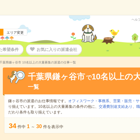
ヘル
エリア変更
た希望条件
お気に入りの派遣会社
千葉県鎌ヶ谷市 10名以上の大量募集の派遣の仕事一覧
千葉県鎌ヶ谷市
10名以上の
で
一覧
鎌ヶ谷市の派遣のお仕事情報です。
オフィスワーク・事務系
、
営業・販売・サ
り揃えています。10名以上の大量募集の条件の他に、
交通費別途支給あり
、
職
だわり条件も取り揃えています。
34
1
30
件中
～
件を表示中