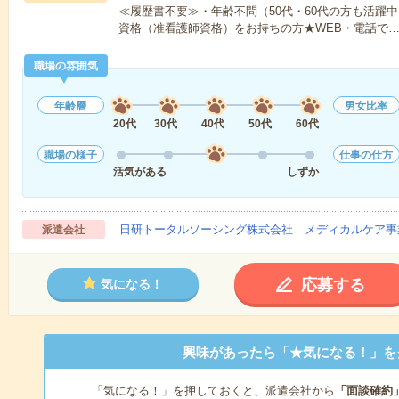
≪履歴書不要≫・年齢不問（50代・60代の方も活躍
資格（准看護師資格）をお持ちの方★WEB・電話で
職場の雰囲気
年齢層
男女比率
20代
30代
40代
50代
60代
職場の様子
仕事の仕方
活気がある
しずか
日研トータルソーシング株式会社 メディカルケア事
派遣会社
応募する
気になる！
興味があったら「★気になる！」を
「気になる！」を押しておくと、派遣会社から
「面談確約