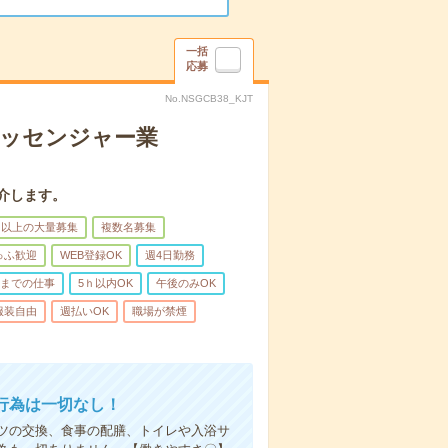
一括
応募
No.NSGCB38_KJT
メッセンジャー業
介します。
名以上の大量募集
複数名募集
ゅふ歓迎
WEB登録OK
週4日勤務
前までの仕事
5ｈ以内OK
午後のみOK
服装自由
週払いOK
職場が禁煙
行為は一切なし！
ツの交換、食事の配膳、トイレや入浴サ