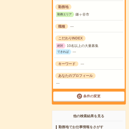
勤務地
鎌ヶ谷市
勤務エリア
職種
---
こだわりINDEX
10名以上の大量募集
絶対
---
できれば
キーワード
---
あなたのプロフィール
---
条件の変更
他の検索結果を見る
勤務地でお仕事情報をさがす