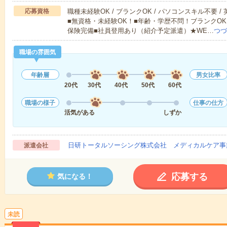
応募資格
職種未経験OK / ブランクOK / パソコンスキル不要 /
■無資格・未経験OK！■年齢・学歴不問！ブランクOK
保険完備■社員登用あり（紹介予定派遣）★WE…
つづ
職場の雰囲気
年齢層
男女比率
20代
30代
40代
50代
60代
職場の様子
仕事の仕方
活気がある
しずか
日研トータルソーシング株式会社 メディカルケア事
派遣会社
応募する
気になる！
未読