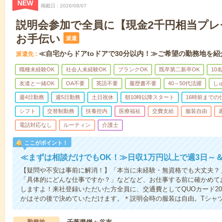
NEW
掲載日
2026/08/07
説明会参加で全員に【現金2千円相当プ
お手伝い
派遣
≪自宅からドアtoドアで30分以内！≫ご希望の勤務地を紹
派遣先
職種未経験OK
社会人未経験OK
ブランクOK
既卒第二新卒OK
10
友達と一緒OK
OA不要
英語不要
履歴書不要
40～50代活躍
し
週4日勤務
週5日勤務
土日祝休
朝10時以降スタート
16時前までの
シフト
交替制勤務
扶養控内
医療福祉
交費支給
服装自由
電話対応なし
ルーティン
介護士
ここがポイント！
≪まずは相談だけでもOK！≫日収1万円以上で週3日～
【疑問や不安は事前に解消！】「本当に未経験・無資格でも大丈夫？
「具体的にどんな仕事ですか？」などなど、お仕事する前に確かめて
しますよ！来社登録いただいた方全員に、交通費としてQUOカード20
かはその後で決めていただけます。＊説明会時の服装は自由。Tシャ