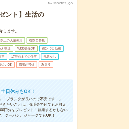
No.NSGCB28_QO
レゼント】生活の
介します。
名以上の大量募集
複数名募集
ゅふ歓迎
WEB登録OK
週2～3日勤務
仕事
17時前までの仕事
残業なし
週払いOK
職場が禁煙
派遣多
＆土日休みもOK！
」「ブランクが長いので不安です…」
おきたいことは、説明会で何でもお答え
00円分をプレゼント！就業するかしない
ツ、ジーパン、ジャージでもOK！