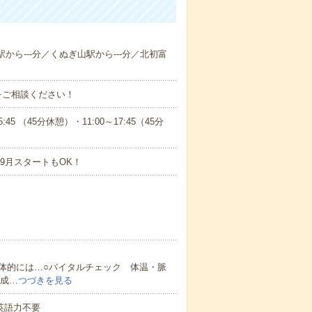
駅から---分／くぬぎ山駅から---分／北初富
をご相談ください！
 （45分休憩）・11:00～17:45（45分
9月スタートもOK！
体的には…○バイタルチェック 体温・脈
作成…
つづきを見る
 英語力不要