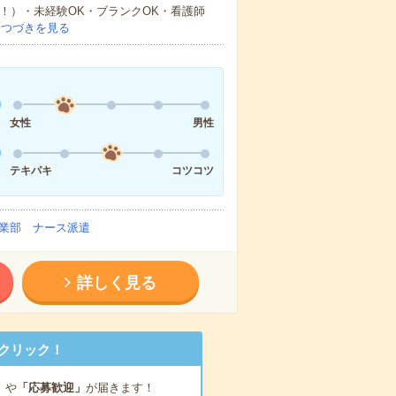
中！）・未経験OK・ブランクOK・看護師
…
つづきを見る
女性
男性
テキパキ
コツコツ
業部 ナース派遣
詳しく見る
クリック！
」
や
「応募歓迎」
が届きます！