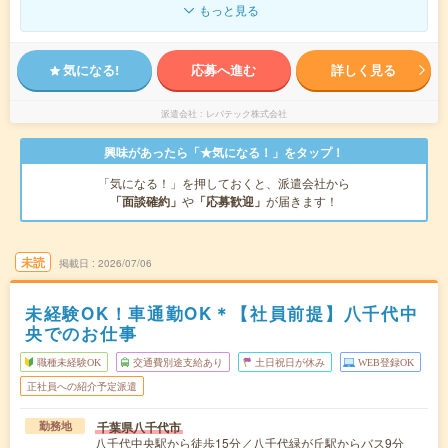
もっと見る
気になる!
応募へ進む
詳しく見る
派遣会社
レバテック株式会社
興味があったら「★気になる！」をタップ！
「気になる！」を押しておくと、派遣会社から
「面談確約」
や
「応募歓迎」
が届きます！
未読
掲載日
2026/07/06
未経験OK！車通勤OK＊【社員前提】八千代中
央でのお仕事
職種未経験OK
交通費別途支給あり
土日祝日が休み
WEB登録OK
正社員への紹介予定派遣
千葉県八千代市
勤務地
八千代中央駅から徒歩15分／八千代緑が丘駅からバス9分