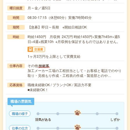
月～金／週5日
曜日頻度
08:30-17:15（休憩60分）実働7時間45分
時間
【急募】即日～長期 ※開始日相談OK
期間
時給1450円 月収例 24万円 時給1450円×実働7h45m×週5
時給
日×4週+残業10h ※月収例を保証するものではありません。
交通費
1ヶ月3万円を上限として実費支給
その他
技術系
仕事内容
加工メーカー工場の工程担当として・お客様と電話でのやり
取り・見積もり作成・工程表の作成・製造部とのや…
職種未経験OK / ブランクOK / 英語力不要
応募資格
■未経験OK！
職場の雰囲気
職場の様子
活気がある
しずか
仕事の仕方