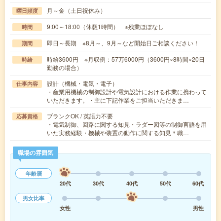
月～金（土日祝休み）
曜日頻度
9:00～18:00（休憩1時間） ※残業ほぼなし
時間
即日～長期 ※8月～、9月～など開始日ご相談ください！
期間
時給3600円 ※月収例：57万6000円（3600円×8時間×20日
時給
勤務の場合）
設計（機械・電気・電子）
仕事内容
・産業用機械の制御設計や電気設計における作業に携わって
いただきます。・主に下記作業をご担当いただきま…
ブランクOK / 英語力不要
応募資格
・電気制御、回路に関する知見・ラダー図等の制御言語を用
いた実務経験・機械や装置の動作に関する知見＊職…
職場の雰囲気
年齢層
20代
30代
40代
50代
60代
男女比率
女性
男性