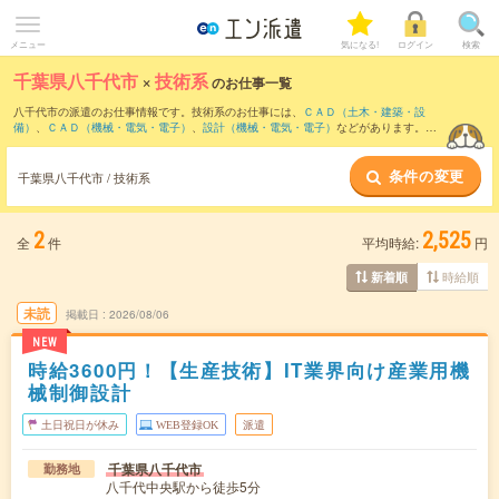
メニュー
気になる!
ログイン
検索
千葉県八千代市
×
技術系
のお仕事一覧
八千代市の派遣のお仕事情報です。技術系のお仕事には、
ＣＡＤ（土木・建築・設
備）
、
ＣＡＤ（機械・電気・電子）
、
設計（機械・電気・電子）
などがあります。さ
らに、
短期
・
単発
などの期間や、
職種未経験OK
などのこだわり条件で絞り込んでいた
だけます。
条件の変更
千葉県八千代市 / 技術系
2
2,525
全
件
平均時給:
円
時給順
新着順
未読
掲載日
2026/08/06
NEW
時給3600円！【生産技術】IT業界向け産業用機
械制御設計
土日祝日が休み
WEB登録OK
派遣
千葉県八千代市
勤務地
八千代中央駅から徒歩5分