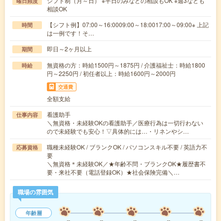
シフト制（月～日） ※平日のみなどの相談もOK ※週3なども
曜日頻度
相談OK
【シフト例】07:00～16:0009:00～18:0017:00～09:00※ 上記
時間
は一例です！そ…
即日～2ヶ月以上
期間
無資格の方：時給1500円～1875円 / 介護福祉士：時給1800
時給
円～2250円 / 初任者以上：時給1600円～2000円
交通費
全額支給
看護助手
仕事内容
＼無資格・未経験OKの看護助手／医療行為は一切行わない
ので未経験でも安心！▽具体的には…・リネンやシ…
職種未経験OK / ブランクOK / パソコンスキル不要 / 英語力不
応募資格
要
＼無資格＊未経験OK／★年齢不問・ブランクOK★履歴書不
要・来社不要（電話登録OK）★社会保険完備＼…
職場の雰囲気
年齢層