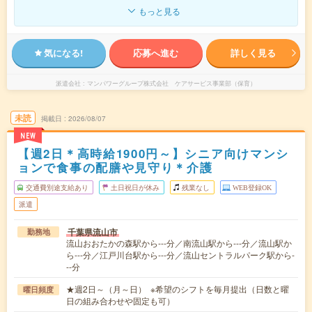
もっと見る
気になる!
応募へ進む
詳しく見る
派遣会社
マンパワーグループ株式会社 ケアサービス事業部（保育）
未読
掲載日
2026/08/07
NEW
【週2日＊高時給1900円～】シニア向けマンシ
ョンで食事の配膳や見守り＊介護
交通費別途支給あり
土日祝日が休み
残業なし
WEB登録OK
派遣
千葉県流山市
勤務地
流山おおたかの森駅から---分／南流山駅から---分／流山駅か
ら---分／江戸川台駅から---分／流山セントラルパーク駅から-
--分
★週2日～（月～日） ※希望のシフトを毎月提出（日数と曜
曜日頻度
日の組み合わせや固定も可）