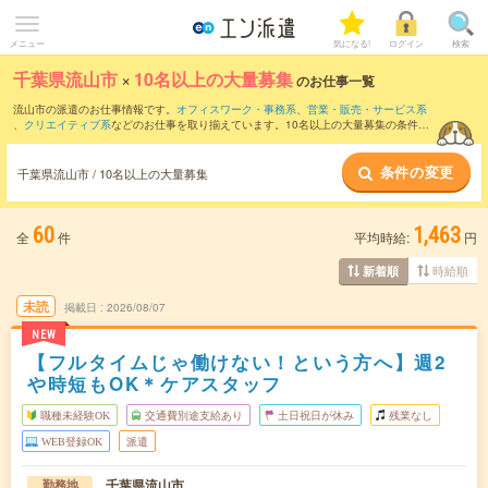
メニュー
気になる!
ログイン
検索
千葉県流山市
×
10名以上の大量募集
のお仕事一覧
流山市の派遣のお仕事情報です。
オフィスワーク・事務系
、
営業・販売・サービス系
、
クリエイティブ系
などのお仕事を取り揃えています。10名以上の大量募集の条件の
他に、
交通費別途支給あり
、
職種未経験OK
、
友だちと一緒の応募OK
などのこだわり
条件も取り揃えています。
条件の変更
千葉県流山市 / 10名以上の大量募集
60
1,463
全
件
平均時給:
円
時給順
新着順
未読
掲載日
2026/08/07
NEW
【フルタイムじゃ働けない！という方へ】週2
や時短もOK＊ケアスタッフ
職種未経験OK
交通費別途支給あり
土日祝日が休み
残業なし
WEB登録OK
派遣
千葉県流山市
勤務地