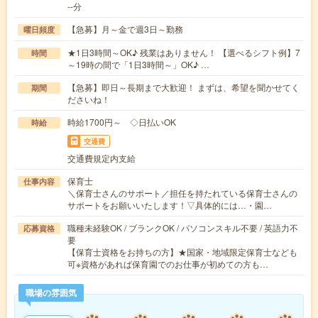
--分
【急募】月～金で週3日～勤務
曜日頻度
★1日3時間～OK♪ 残業はありません！ 【選べるシフト例】7
時間
～19時の間で「1日3時間～」OK♪ …
【急募】即日～長期まで大歓迎！ まずは、希望を聞かせてく
期間
ださいね！
時給1700円～ ◇日払いOK
時給
交通費
交通費規定内支給
保育士
仕事内容
＼保育士さんのサポート／担任を持たれている保育士さんの
サポートをお願いいたします！▽具体的には…・園…
職種未経験OK / ブランクOK / パソコンスキル不要 / 英語力不
応募資格
要
【保育士資格をお持ちの方】★国家・地域限定保育士なども
可※資格があれば保育園でのお仕事が初めての方も…
職場の雰囲気