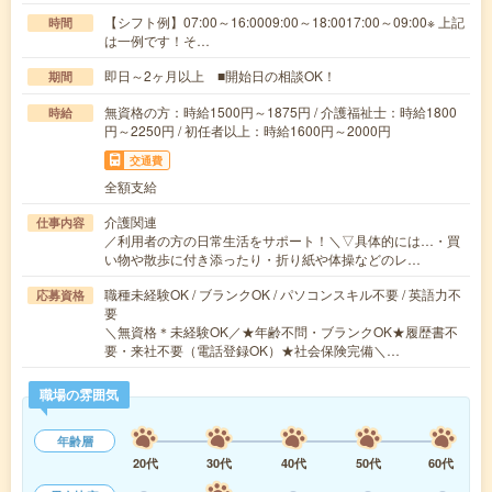
【シフト例】07:00～16:0009:00～18:0017:00～09:00※ 上記
時間
は一例です！そ…
即日～2ヶ月以上 ■開始日の相談OK！
期間
無資格の方：時給1500円～1875円 / 介護福祉士：時給1800
時給
円～2250円 / 初任者以上：時給1600円～2000円
交通費
全額支給
介護関連
仕事内容
／利用者の方の日常生活をサポート！＼▽具体的には…・買
い物や散歩に付き添ったり・折り紙や体操などのレ…
職種未経験OK / ブランクOK / パソコンスキル不要 / 英語力不
応募資格
要
＼無資格＊未経験OK／★年齢不問・ブランクOK★履歴書不
要・来社不要（電話登録OK）★社会保険完備＼…
職場の雰囲気
年齢層
20代
30代
40代
50代
60代