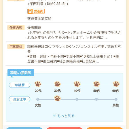
+深夜割増（時給0.25×5h）
交通費
交通費全額支給
介護関連
仕事内容
<お年寄りの見守りサポート>老人ホームや介護施設で生活さ
れるお年寄りのケアをお任せします。▽具体的に…
職種未経験OK / ブランクOK / パソコンスキル不要 / 英語力不
応募資格
要
■資格・経験・年齢不問■学歴不問■10名以上採用予定！■履
歴書不要■面談確約■社会保険完備■社員登用…
職場の雰囲気
年齢層
20代
30代
40代
50代
60代
男女比率
女性
男性
もっと見る