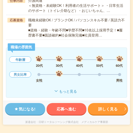
介護関連
仕事内容
＜無資格・未経験OK！利用者の生活サポート＞ ・日常生活
のサポート（トイレ介助など）・おじいちゃん、…
職種未経験OK / ブランクOK / パソコンスキル不要 / 英語力不
応募資格
要
■資格・経験・年齢不問■学歴不問■10名以上採用予定！■履
歴書不要■面談確約■社会保険完備■社員登用…
職場の雰囲気
年齢層
20代
30代
40代
50代
60代
男女比率
女性
男性
もっと見る
気になる!
応募へ進む
詳しく見る
派遣会社
日研トータルソーシング株式会社 メディカルケア事業部