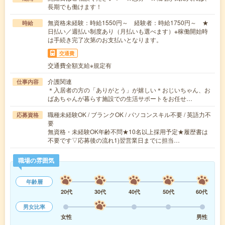
長期でも働けます！
無資格未経験：時給1550円～ 経験者：時給1750円～ ★
時給
日払い／週払い制度あり（月払いも選べます）※稼働開始時
は手続き完了次第のお支払いとなります。
交通費
交通費全額支給※規定有
介護関連
仕事内容
＊入居者の方の「ありがとう」が嬉しい＊おじいちゃん、お
ばあちゃんが暮らす施設での生活サポートをお任せ…
職種未経験OK / ブランクOK / パソコンスキル不要 / 英語力不
応募資格
要
無資格・未経験OK年齢不問★10名以上採用予定★履歴書は
不要です▽応募後の流れ1)翌営業日までに担当…
職場の雰囲気
年齢層
20代
30代
40代
50代
60代
男女比率
女性
男性