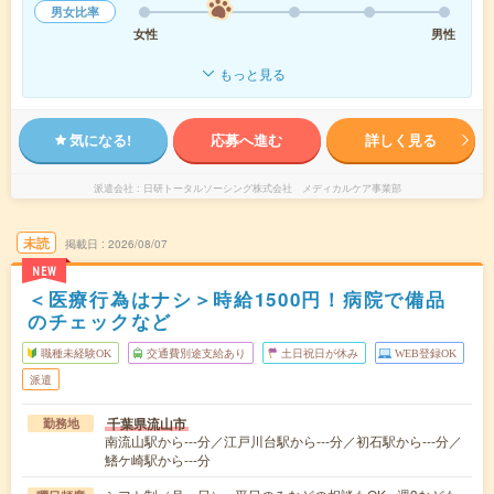
男女比率
女性
男性
もっと見る
気になる!
応募へ進む
詳しく見る
派遣会社
日研トータルソーシング株式会社 メディカルケア事業部
未読
掲載日
2026/08/07
NEW
＜医療行為はナシ＞時給1500円！病院で備品
のチェックなど
職種未経験OK
交通費別途支給あり
土日祝日が休み
WEB登録OK
派遣
千葉県流山市
勤務地
南流山駅から---分／江戸川台駅から---分／初石駅から---分／
鰭ケ崎駅から---分