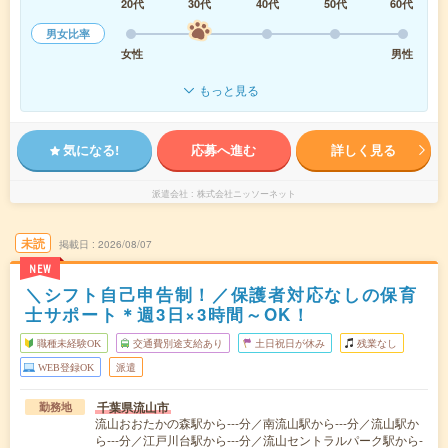
20代
30代
40代
50代
60代
男女比率
女性
男性
もっと見る
気になる!
応募へ進む
詳しく見る
派遣会社
株式会社ニッソーネット
未読
掲載日
2026/08/07
NEW
＼シフト自己申告制！／保護者対応なしの保育
士サポート＊週3日×3時間～OK！
職種未経験OK
交通費別途支給あり
土日祝日が休み
残業なし
WEB登録OK
派遣
千葉県流山市
勤務地
流山おおたかの森駅から---分／南流山駅から---分／流山駅か
ら---分／江戸川台駅から---分／流山セントラルパーク駅から-