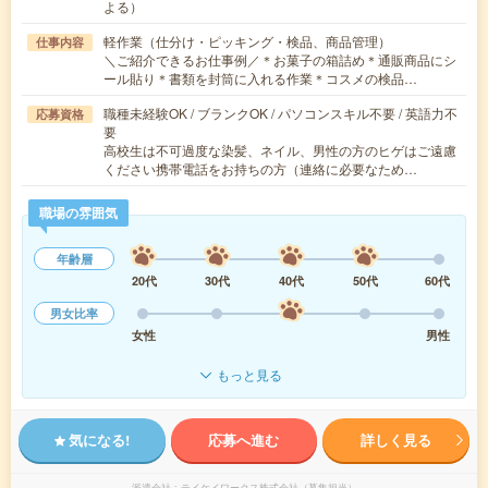
よる）
軽作業（仕分け・ピッキング・検品、商品管理）
仕事内容
＼ご紹介できるお仕事例／＊お菓子の箱詰め＊通販商品にシ
ール貼り＊書類を封筒に入れる作業＊コスメの検品…
職種未経験OK / ブランクOK / パソコンスキル不要 / 英語力不
応募資格
要
高校生は不可過度な染髪、ネイル、男性の方のヒゲはご遠慮
ください携帯電話をお持ちの方（連絡に必要なため…
職場の雰囲気
年齢層
20代
30代
40代
50代
60代
男女比率
女性
男性
もっと見る
気になる!
応募へ進む
詳しく見る
派遣会社
テイケイワークス株式会社（募集担当）