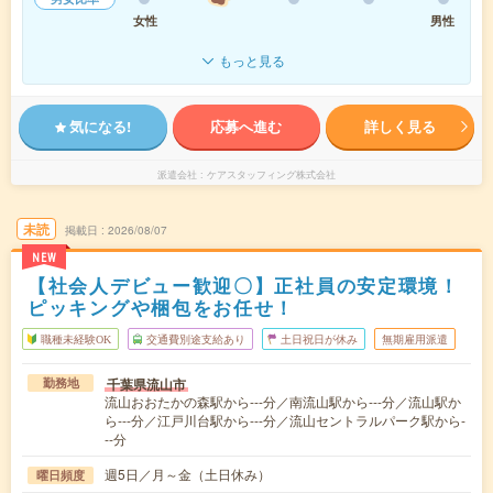
女性
男性
もっと見る
気になる!
応募へ進む
詳しく見る
派遣会社
ケアスタッフィング株式会社
未読
掲載日
2026/08/07
NEW
【社会人デビュー歓迎〇】正社員の安定環境！
ピッキングや梱包をお任せ！
職種未経験OK
交通費別途支給あり
土日祝日が休み
無期雇用派遣
千葉県流山市
勤務地
流山おおたかの森駅から---分／南流山駅から---分／流山駅か
ら---分／江戸川台駅から---分／流山セントラルパーク駅から-
--分
週5日／月～金（土日休み）
曜日頻度