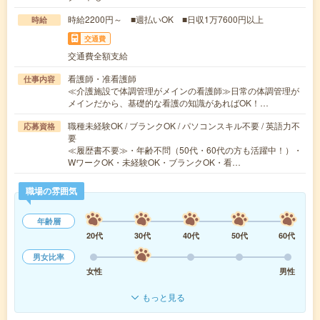
時給2200円～ ■週払いOK ■日収1万7600円以上
時給
交通費
交通費全額支給
看護師・准看護師
仕事内容
≪介護施設で体調管理がメインの看護師≫日常の体調管理が
メインだから、基礎的な看護の知識があればOK！…
職種未経験OK / ブランクOK / パソコンスキル不要 / 英語力不
応募資格
要
≪履歴書不要≫・年齢不問（50代・60代の方も活躍中！）・
WワークOK・未経験OK・ブランクOK・看…
職場の雰囲気
年齢層
20代
30代
40代
50代
60代
男女比率
女性
男性
もっと見る