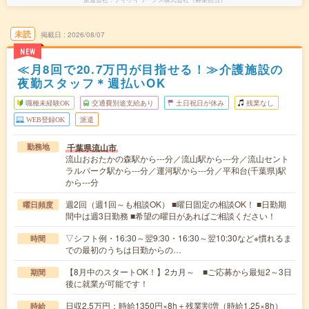
未読
掲載日
2026/08/07
NEW
≪月8回で20.7万円が目指せる！≫介護施設の
夜勤スタッフ＊週払いOK
職種未経験OK
交通費別途支給あり
土日祝日が休み
残業なし
WEB登録OK
派遣
千葉県流山市
勤務地
流山おおたかの森駅から---分／流山駅から---分／流山セント
ラルパーク駅から---分／運河駅から---分／平和台(千葉県)駅
から---分
週2回（週1回～も相談OK） ■曜日固定の相談OK！ ■日勤期
曜日頻度
間中は週3日勤務 ■希望の曜日があればご相談ください！
▽シフト例・16:30～翌9:30・16:30～翌10:30など※慣れるま
時間
での最初のうちは日勤からの…
【8月中のスタートOK！】2カ月～ ■ご応募から最短2～3日
期間
後に就業が可能です！
日収2.5万円：時給1350円×8h＋残業割増（時給1.25×8h）
時給