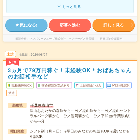
もっと見る
気になる!
応募へ進む
詳しく見る
派遣会社
マンパワーグループ株式会社 ケアサービス事業部 （医療福祉介護関連）
未読
掲載日
2026/08/07
NEW
3ヵ月で79万円稼ぐ！未経験OK＊おばあちゃん
のお話相手など
職種未経験OK
交通費別途支給あり
土日祝日が休み
WEB登録OK
派遣
千葉県流山市
勤務地
流山おおたかの森駅から---分／流山駅から---分／流山セント
ラルパーク駅から---分／運河駅から---分／平和台(千葉県)駅
から---分
シフト制（月～日） ※平日のみなどの相談もOK ※週3なども
曜日頻度
相談OK