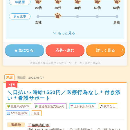
年齢層
20代
30代
40代
50代
60代
男女比率
女性
男性
もっと見る
気になる!
応募へ進む
詳しく見る
派遣会社
株式会社ウィルオブ・ワーク キッズケア事業部
未読
掲載日
2026/08/07
NEW
＼日払い×時給1550円／医療行為なし＊付き添
い＊看護サポート
職種未経験OK
交通費別途支給あり
土日祝日が休み
残業なし
WEB登録OK
派遣
千葉県流山市
勤務地
流山おおたかの森駅から---分／流山駅から---分／流山セント