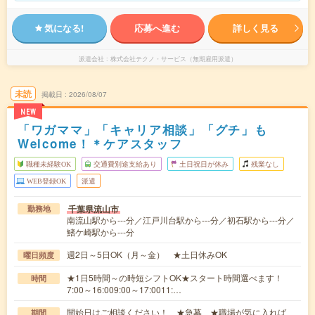
気になる!
応募へ進む
詳しく見る
派遣会社
株式会社テクノ・サービス（無期雇用派遣）
未読
掲載日
2026/08/07
NEW
「ワガママ」「キャリア相談」「グチ」も
Welcome！＊ケアスタッフ
職種未経験OK
交通費別途支給あり
土日祝日が休み
残業なし
WEB登録OK
派遣
千葉県流山市
勤務地
南流山駅から---分／江戸川台駅から---分／初石駅から---分／
鰭ケ崎駅から---分
週2日～5日OK（月～金） ★土日休みOK
曜日頻度
★1日5時間～の時短シフトOK★スタート時間選べます！
時間
7:00～16:009:00～17:0011:…
開始日はご相談ください！ ★急募 ★職場が気に入れば、
期間