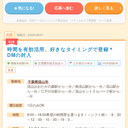
気になる!
応募へ進む
詳しく見る
派遣会社
日研トータルソーシング株式会社 メディカルケア事業部 ナース派遣
未読
掲載日
2026/08/07
NEW
時間を有効活用、好きなタイミングで登録＊
DMの封入
職種未経験OK
交通費別途支給あり
土日祝日が休み
WEB登録OK
派遣
千葉県流山市
勤務地
流山おおたかの森駅から---分／南流山駅から---分／流山駅か
ら---分／江戸川台駅から---分／流山セントラルパーク駅から-
--分
1日のみOK
曜日頻度
9:00～18:00希望の時間帯を選べます！＜シフト例＞・8：30
時間
～12：00・10：00～19：0…