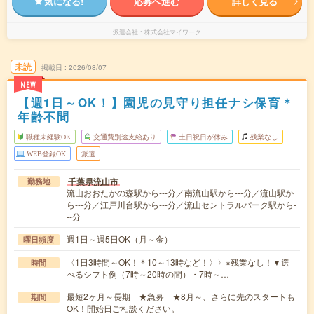
気になる!
応募へ進む
詳しく見る
派遣会社
株式会社マイワーク
未読
掲載日
2026/08/07
NEW
【週1日～OK！】園児の見守り担任ナシ保育＊
年齢不問
職種未経験OK
交通費別途支給あり
土日祝日が休み
残業なし
WEB登録OK
派遣
千葉県流山市
勤務地
流山おおたかの森駅から---分／南流山駅から---分／流山駅か
ら---分／江戸川台駅から---分／流山セントラルパーク駅から-
--分
週1日～週5日OK（月～金）
曜日頻度
〈1日3時間～OK！＊10～13時など！〉〉※残業なし！▼選
時間
べるシフト例（7時～20時の間）・7時～…
最短2ヶ月～長期 ★急募 ★8月～、さらに先のスタートも
期間
OK！開始日ご相談ください。