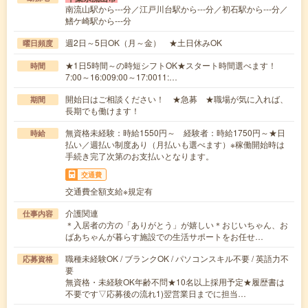
南流山駅から---分／江戸川台駅から---分／初石駅から---分／
鰭ケ崎駅から---分
週2日～5日OK（月～金） ★土日休みOK
曜日頻度
★1日5時間～の時短シフトOK★スタート時間選べます！
時間
7:00～16:009:00～17:0011:…
開始日はご相談ください！ ★急募 ★職場が気に入れば、
期間
長期でも働けます！
無資格未経験：時給1550円～ 経験者：時給1750円～★日
時給
払い／週払い制度あり（月払いも選べます）※稼働開始時は
手続き完了次第のお支払いとなります。
交通費
交通費全額支給※規定有
介護関連
仕事内容
＊入居者の方の「ありがとう」が嬉しい＊おじいちゃん、お
ばあちゃんが暮らす施設での生活サポートをお任せ…
職種未経験OK / ブランクOK / パソコンスキル不要 / 英語力不
応募資格
要
無資格・未経験OK年齢不問★10名以上採用予定★履歴書は
不要です▽応募後の流れ1)翌営業日までに担当…