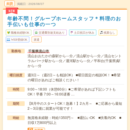
未読
掲載日
2026/08/07
NEW
年齢不問！グループホームスタッフ＊料理のお
手伝いも仕事の一つ
職種未経験OK
交通費別途支給あり
土日祝日が休み
残業なし
WEB登録OK
派遣
千葉県流山市
勤務地
流山おおたかの森駅から---分／流山駅から---分／流山セント
ラルパーク駅から---分／運河駅から---分／平和台(千葉県)駅
から---分
週3日～（週2日～も相談OK） ■曜日固定の相談OK！ ■希望
曜日頻度
の曜日があればご相談ください！
9:00～18:00（休憩60分）■ご希望があれば下記シフトも
時間
OK！早番 7:00～16:00遅番 …
【8月中のスタートOK！急募！】2カ月～ ■ご応募から最短
期間
2～3日後に就業が可能です！
無資格未経験：時給1350円～ ■週払いOK ■扶養内OK ■
時給
日収1万800円以上