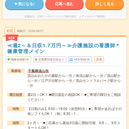
気になる!
応募へ進む
詳しく見る
派遣会社
日研トータルソーシング株式会社 メディカルケア事業部
未読
掲載日
2026/08/07
NEW
≪週2～＆日収1.7万円～≫介護施設の看護師＊
健康管理メイン
職種未経験OK
交通費別途支給あり
WEB登録OK
派遣
千葉県流山市
勤務地
流山おおたかの森駅から---分／南流山駅から---分／流山駅か
ら---分／江戸川台駅から---分／流山セントラルパーク駅から-
--分
週2日～OK！ ■曜日固定の相談OK！ ■ご希望の曜日をご相談
曜日頻度
ください！
【日勤のみ】9:00～18:00（休憩60分）■ご希望があればその
時間
他シフトもOK！（例）8:30～1…
2ヶ月～ ■ご応募から最短3日後に開始可能 8月～、9月ス
期間
タートもOK！