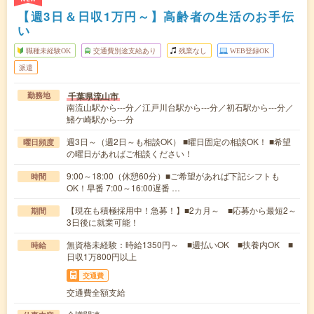
【週3日＆日収1万円～】高齢者の生活のお手伝
い
職種未経験OK
交通費別途支給あり
残業なし
WEB登録OK
派遣
千葉県流山市
勤務地
南流山駅から---分／江戸川台駅から---分／初石駅から---分／
鰭ケ崎駅から---分
週3日～（週2日～も相談OK） ■曜日固定の相談OK！ ■希望
曜日頻度
の曜日があればご相談ください！
9:00～18:00（休憩60分）■ご希望があれば下記シフトも
時間
OK！早番 7:00～16:00遅番 …
【現在も積極採用中！急募！】■2カ月～ ■応募から最短2～
期間
3日後に就業可能！
無資格未経験：時給1350円～ ■週払いOK ■扶養内OK ■
時給
日収1万800円以上
交通費
交通費全額支給