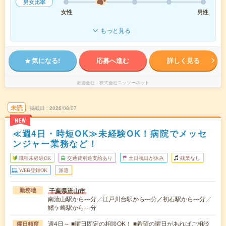
男女比率
女性
男性
もっと見る
気になる!
応募へ進む
詳しく見る
派遣会社
株式会社ニッソーネット
未読
掲載日
2026/08/07
NEW
≪週4日・時短OK≫未経験OK！病院でメッセ
ンジャー業務など！
職種未経験OK
交通費別途支給あり
土日祝日が休み
残業なし
WEB登録OK
派遣
千葉県流山市
勤務地
南流山駅から---分／江戸川台駅から---分／初石駅から---分／
鰭ケ崎駅から---分
週4日～ ■曜日固定の相談OK！ ■希望の曜日があればご相談
曜日頻度