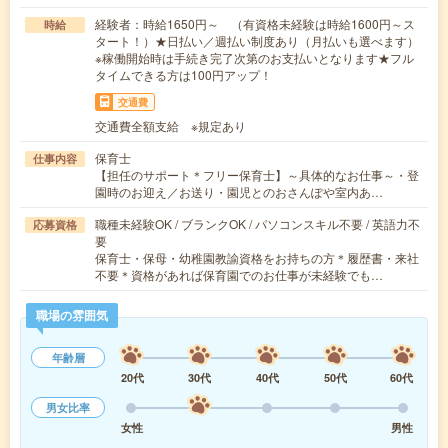
経験者：時給1650円～ （有資格未経験は時給1600円～ス
時給
タート！）★日払い／週払い制度あり（月払いも選べます）
※稼働開始時は手続き完了次第のお支払いとなります★フル
タイムできる方は100円アップ！
交通費
交通費全額支給 ※規定あり
保育士
仕事内容
【担任のサポート＊フリー保育士】～具体的なお仕事～・登
園時のお迎え／お送り・園児とのおさんぽや室内あ…
職種未経験OK / ブランクOK / パソコンスキル不要 / 英語力不
応募資格
要
保育士・保母・幼稚園教諭資格をお持ちの方＊履歴書・来社
不要＊資格があれば保育園でのお仕事が未経験でも…
職場の雰囲気
年齢層
20代
30代
40代
50代
60代
男女比率
女性
男性