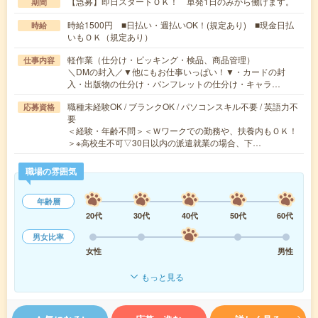
【急募】即日スタートＯＫ！ 単発1日のみから働けます。
期間
時給1500円 ■日払い・週払いOK！(規定あり) ■現金日払
時給
いもＯＫ（規定あり）
軽作業（仕分け・ピッキング・検品、商品管理）
仕事内容
＼DMの封入／▼他にもお仕事いっぱい！▼・カードの封
入・出版物の仕分け・パンフレットの仕分け・キャラ…
職種未経験OK / ブランクOK / パソコンスキル不要 / 英語力不
応募資格
要
＜経験・年齢不問＞＜Ｗワークでの勤務や、扶養内もＯＫ！
＞※高校生不可▽30日以内の派遣就業の場合、下…
職場の雰囲気
年齢層
20代
30代
40代
50代
60代
男女比率
女性
男性
もっと見る