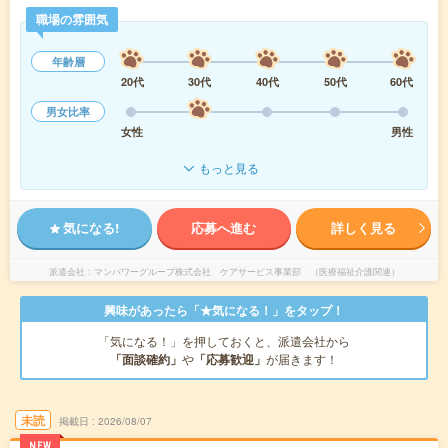
職場の雰囲気
年齢層
20代
30代
40代
50代
60代
男女比率
女性
男性
もっと見る
気になる!
応募へ進む
詳しく見る
派遣会社
マンパワーグループ株式会社 ケアサービス事業部 （医療福祉介護関連）
興味があったら「★気になる！」をタップ！
「気になる！」を押しておくと、派遣会社から
「面談確約」
や
「応募歓迎」
が届きます！
未読
掲載日
2026/08/07
NEW