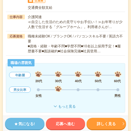
交通費
交通費全額支給
介護関連
仕事内容
≪自立した生活のための見守りやお手伝い！≫お年寄りが少
人数で生活する「グループホーム」。利用者さんが…
職種未経験OK / ブランクOK / パソコンスキル不要 / 英語力不
応募資格
要
■資格・経験・年齢不問■学歴不問■10名以上採用予定！■履
歴書不要■面談確約■社会保険完備■社員登用…
職場の雰囲気
年齢層
20代
30代
40代
50代
60代
男女比率
女性
男性
もっと見る
気になる!
応募へ進む
詳しく見る