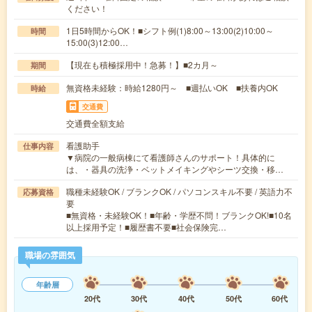
ください！
1日5時間からOK！■シフト例(1)8:00～13:00(2)10:00～
時間
15:00(3)12:00…
【現在も積極採用中！急募！】■2カ月～
期間
無資格未経験：時給1280円～ ■週払いOK ■扶養内OK
時給
交通費
交通費全額支給
看護助手
仕事内容
▼病院の一般病棟にて看護師さんのサポート！具体的に
は、・器具の洗浄・ベットメイキングやシーツ交換・移…
職種未経験OK / ブランクOK / パソコンスキル不要 / 英語力不
応募資格
要
■無資格・未経験OK！■年齢・学歴不問！ブランクOK!■10名
以上採用予定！■履歴書不要■社会保険完…
職場の雰囲気
年齢層
20代
30代
40代
50代
60代