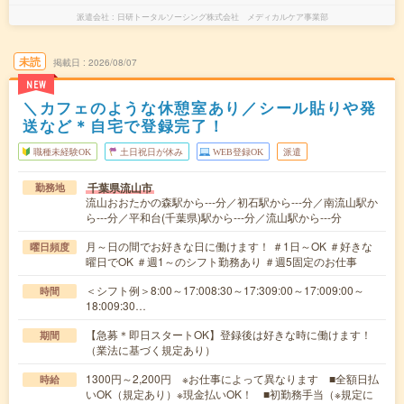
派遣会社
日研トータルソーシング株式会社 メディカルケア事業部
未読
掲載日
2026/08/07
NEW
＼カフェのような休憩室あり／シール貼りや発
送など＊自宅で登録完了！
職種未経験OK
土日祝日が休み
WEB登録OK
派遣
千葉県流山市
勤務地
流山おおたかの森駅から---分／初石駅から---分／南流山駅か
ら---分／平和台(千葉県)駅から---分／流山駅から---分
月～日の間でお好きな日に働けます！ ＃1日～OK ＃好きな
曜日頻度
曜日でOK ＃週1～のシフト勤務あり ＃週5固定のお仕事
＜シフト例＞8:00～17:008:30～17:309:00～17:009:00～
時間
18:009:30…
【急募＊即日スタートOK】登録後は好きな時に働けます！
期間
（業法に基づく規定あり）
1300円～2,200円 ※お仕事によって異なります ■全額日払
時給
いOK（規定あり）※現金払いOK！ ■初勤務手当（※規定に