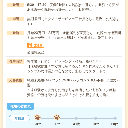
8:30～17:30（実働8時間）※上記は一例です。業務上必要が
時間
ある場合や配属先の都合により、時間帯…
無期雇用（テクノ・サービスの正社員として勤務いただきま
期間
す）
月給23万円～28万円 ★配属先が変更となった際の待機期間
時給
も給与が発生！ ※給与は経験などを考慮して決定します
交通費
交通費支給
軽作業（仕分け・ピッキング・検品、商品管理）
仕事内容
【未経験歓迎！すぐ覚えられるカンタン作業がたくさん！】
シンプルな作業が中心なので、安心してスタートで…
職種未経験OK / ブランクOK / パソコンスキル不要 / 英語力不
応募資格
要
＼未経験から安定した働き方を目指したい方歓迎！／経験・
資格・学歴は問いません◎「そろそろ腰を据えて働…
職場の雰囲気
年齢層
20代
30代
40代
50代
60代