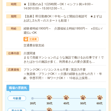
★【日勤のみ】1日5時間～OK！≪シフト例≫9:00～
時間
14:0010:00～15:0012:00～1…
【急募】即日勤務OK！中旬～など開始日相談可 ★まずは
期間
お試し2カ月～のスタートも歓迎！
経験者時給1900円～ 介護福祉士時給1950円～ ※日払い/
時給
週払いOK
交通費
交通費全額支給
介護関連
仕事内容
まるで高級マンションのような施設で働けるお仕事です！で
きたばかりの施設が多く、利用者さんの要介護度も…
ブランクOK / パソコンスキル不要 / 英語力不要
応募資格
＜無資格・ブランクOK！＞介護の経験をお持ちの方！・年
齢、学歴不問！・WワークOK！・10名以上採用…
職場の雰囲気
年齢層
20代
30代
40代
50代
60代
男女比率