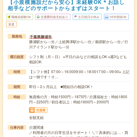
【小規模施設だから安心】未経験OK＊お話し
相手などのサポートからまずはスタート！
職種未経験OK
交通費別途支給あり
土日祝日が休み
WEB登録OK
派遣
千葉県勝浦市
勤務地
勝浦駅から---分／上総興津駅から---分／鵜原駅から---分／行
川アイランド駅から---分
シフト制（月～日） ※平日のみなどの相談もOK ※週3なども
曜日頻度
相談OK
【シフト例】07:00～16:0009:00～18:0017:00～09:00※ 上記
時間
は一例です！そ…
即日～2ヶ月以上 ■開始日の相談OK！
期間
無資格の方：時給1500円～1875円 / 介護福祉士：時給1800
時給
円～2250円 / 初任者以上：時給1600円～2000円
交通費
全額支給
介護関連
仕事内容
／利用者の方の日常生活をサポート！＼▽具体的には…・買