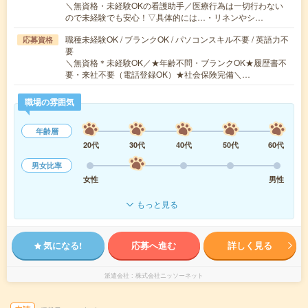
＼無資格・未経験OKの看護助手／医療行為は一切行わない
ので未経験でも安心！▽具体的には…・リネンやシ…
職種未経験OK / ブランクOK / パソコンスキル不要 / 英語力不
応募資格
要
＼無資格＊未経験OK／★年齢不問・ブランクOK★履歴書不
要・来社不要（電話登録OK）★社会保険完備＼…
職場の雰囲気
年齢層
20代
30代
40代
50代
60代
男女比率
女性
男性
もっと見る
気になる!
応募へ進む
詳しく見る
派遣会社
株式会社ニッソーネット