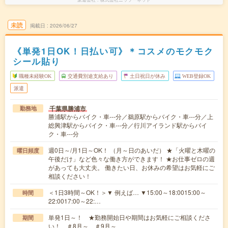
未読
掲載日
2026/06/27
《単発1日OK！日払い可》＊コスメのモクモク
シール貼り
職種未経験OK
交通費別途支給あり
土日祝日が休み
WEB登録OK
派遣
千葉県勝浦市
勤務地
勝浦駅からバイク・車---分／鵜原駅からバイク・車---分／上
総興津駅からバイク・車---分／行川アイランド駅からバイ
ク・車---分
週0日～/月1日～OK！ （月～日のあいだ） ★「火曜と木曜の
曜日頻度
午後だけ」など色々な働き方ができます！ ★お仕事ゼロの週
があっても大丈夫。 働きたい日、お休みの希望はお気軽にご
相談ください！
＜1日3時間～OK！＞▼ 例えば… ▼15:00～18:0015:00～
時間
22:0017:00～22:…
単発1日～！ ★勤務開始日や期間はお気軽にご相談くださ
期間
い！ ＃8月～ ＃9月～