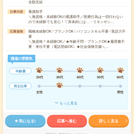
全額支給
看護助手
仕事内容
＼無資格・未経験OKの看護助手／医療行為は一切行わない
ので未経験でも安心！▽具体的には…・リネンやシ…
職種未経験OK / ブランクOK / パソコンスキル不要 / 英語力不
応募資格
要
＼無資格＊未経験OK／★年齢不問・ブランクOK★履歴書不
要・来社不要（電話登録OK）★社会保険完備＼…
職場の雰囲気
年齢層
20代
30代
40代
50代
60代
男女比率
女性
男性
もっと見る
気になる!
応募へ進む
詳しく見る
派遣会社
株式会社ニッソーネット