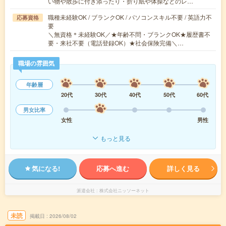
い物や散歩に付き添ったり・折り紙や体操などのレ…
職種未経験OK / ブランクOK / パソコンスキル不要 / 英語力不
応募資格
要
＼無資格＊未経験OK／★年齢不問・ブランクOK★履歴書不
要・来社不要（電話登録OK）★社会保険完備＼…
職場の雰囲気
年齢層
20代
30代
40代
50代
60代
男女比率
女性
男性
もっと見る
気になる!
応募へ進む
詳しく見る
派遣会社
株式会社ニッソーネット
未読
掲載日
2026/08/02