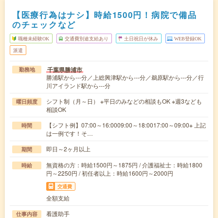
【医療行為はナシ】時給1500円！病院で備品
のチェックなど
職種未経験OK
交通費別途支給あり
土日祝日が休み
WEB登録OK
派遣
千葉県勝浦市
勤務地
勝浦駅から---分／上総興津駅から---分／鵜原駅から---分／行
川アイランド駅から---分
シフト制（月～日） ※平日のみなどの相談もOK ※週3なども
曜日頻度
相談OK
【シフト例】07:00～16:0009:00～18:0017:00～09:00※ 上記
時間
は一例です！そ…
即日～2ヶ月以上
期間
無資格の方：時給1500円～1875円 / 介護福祉士：時給1800
時給
円～2250円 / 初任者以上：時給1600円～2000円
交通費
全額支給
看護助手
仕事内容