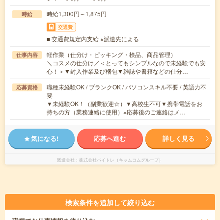
時給1,300円～1,875円
時給
交通費
■ 交通費規定内支給 ※派遣先による
軽作業（仕分け・ピッキング・検品、商品管理）
仕事内容
＼コスメの仕分け／＜とってもシンプルなので未経験でも安
心！＞▼封入作業及び梱包▼雑誌や書籍などの仕分…
職種未経験OK / ブランクOK / パソコンスキル不要 / 英語力不
応募資格
要
▼未経験OK！（副業歓迎☆）▼高校生不可▼携帯電話をお
持ちの方（業務連絡に使用）※応募後のご連絡はメ…
気になる!
応募へ進む
詳しく見る
派遣会社
株式会社バイトレ（キャムコムグループ）
検索条件を追加して絞り込む