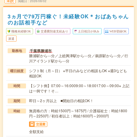
未読
掲載日
2026/08/02
3ヵ月で79万円稼ぐ！未経験OK＊おばあちゃん
のお話相手など
職種未経験OK
交通費別途支給あり
土日祝日が休み
WEB登録OK
派遣
千葉県勝浦市
勤務地
勝浦駅から---分／上総興津駅から---分／鵜原駅から---分／行
川アイランド駅から---分
シフト制（月～日） ※平日のみなどの相談もOK ※週3なども
曜日頻度
相談OK
【シフト例】07:00～16:0009:00～18:0017:00～09:00※ 上記
時間
は一例です！そ…
即日～2ヶ月以上 ■開始日の相談OK！
期間
無資格の方：時給1500円～1875円 / 介護福祉士：時給1800
時給
円～2250円 / 初任者以上：時給1600円～2000円
交通費
全額支給