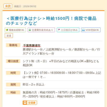
未読
掲載日
2026/08/02
＜医療行為はナシ＞時給1500円！病院で備品
のチェックなど
職種未経験OK
交通費別途支給あり
土日祝日が休み
WEB登録OK
派遣
千葉県勝浦市
勤務地
勝浦駅から---分／上総興津駅から---分／鵜原駅から---分／行
川アイランド駅から---分
シフト制（月～日） ※平日のみなどの相談もOK ※週3なども
曜日頻度
相談OK
【シフト例】07:00～16:0009:00～18:0017:00～09:00※ 上記
時間
は一例です！そ…
即日～2ヶ月以上
期間
無資格の方：時給1500円～1875円 / 介護福祉士：時給1800
時給
円～2250円 / 初任者以上：時給1600円～2000円
交通費