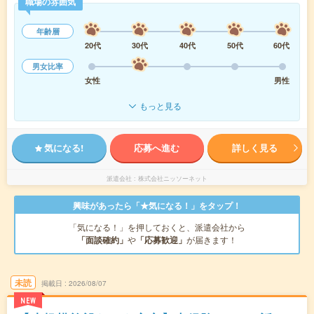
職場の雰囲気
年齢層
20代
30代
40代
50代
60代
男女比率
女性
男性
もっと見る
気になる!
応募へ進む
詳しく見る
派遣会社
株式会社ニッソーネット
興味があったら「★気になる！」をタップ！
「気になる！」を押しておくと、派遣会社から
「面談確約」
や
「応募歓迎」
が届きます！
未読
掲載日
2026/08/07
NEW