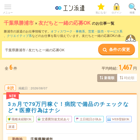
メニュー
気になる!
ログイン
検索
千葉県勝浦市
×
友だちと一緒の応募OK
のお仕事一覧
勝浦市の派遣のお仕事情報です。
オフィスワーク・事務系
、
営業・販売・サービス系
、
クリエイティブ系
などのお仕事を取り揃えています。友だちと一緒の応募OKの条件
の他に、
交通費別途支給あり
、
職種未経験OK
、
残業なし
などのこだわり条件も取り揃
えています。
条件の変更
千葉県勝浦市 / 友だちと一緒の応募OK
6
1,467
全
件
平均時給:
円
時給順
新着順
未読
掲載日
2026/08/07
NEW
3ヵ月で79万円稼ぐ！病院で備品のチェックな
ど＊医療行為はナシ
職種未経験OK
交通費別途支給あり
土日祝日が休み
WEB登録OK
派遣
千葉県勝浦市
勤務地