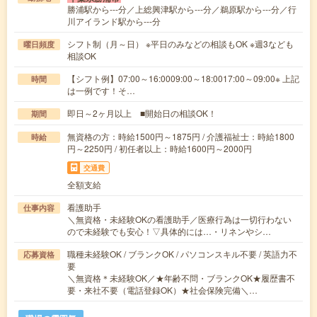
勝浦駅から---分／上総興津駅から---分／鵜原駅から---分／行
川アイランド駅から---分
シフト制（月～日） ※平日のみなどの相談もOK ※週3なども
曜日頻度
相談OK
【シフト例】07:00～16:0009:00～18:0017:00～09:00※ 上記
時間
は一例です！そ…
即日～2ヶ月以上 ■開始日の相談OK！
期間
無資格の方：時給1500円～1875円 / 介護福祉士：時給1800
時給
円～2250円 / 初任者以上：時給1600円～2000円
交通費
全額支給
看護助手
仕事内容
＼無資格・未経験OKの看護助手／医療行為は一切行わない
ので未経験でも安心！▽具体的には…・リネンやシ…
職種未経験OK / ブランクOK / パソコンスキル不要 / 英語力不
応募資格
要
＼無資格＊未経験OK／★年齢不問・ブランクOK★履歴書不
要・来社不要（電話登録OK）★社会保険完備＼…