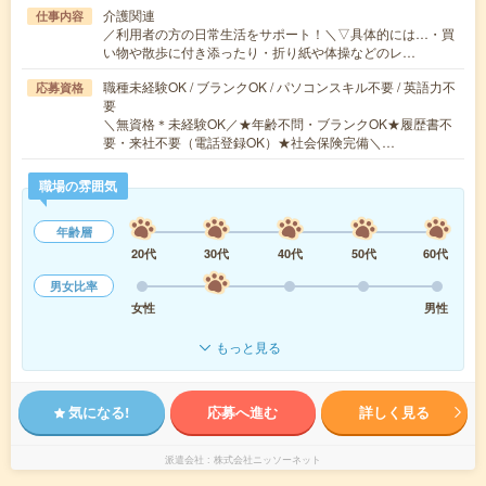
介護関連
仕事内容
／利用者の方の日常生活をサポート！＼▽具体的には…・買
い物や散歩に付き添ったり・折り紙や体操などのレ…
職種未経験OK / ブランクOK / パソコンスキル不要 / 英語力不
応募資格
要
＼無資格＊未経験OK／★年齢不問・ブランクOK★履歴書不
要・来社不要（電話登録OK）★社会保険完備＼…
職場の雰囲気
年齢層
20代
30代
40代
50代
60代
男女比率
女性
男性
もっと見る
気になる!
応募へ進む
詳しく見る
派遣会社
株式会社ニッソーネット