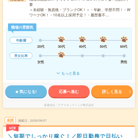
要
＜未経験・無資格・ブランクOK！＞・年齢、学歴不問！・W
ワークOK！・10名以上採用予定！・履歴書不…
職場の雰囲気
年齢層
20代
30代
40代
50代
60代
男女比率
女性
男性
もっと見る
気になる!
応募へ進む
詳しく見る
派遣会社
ケアスタッフィング株式会社
未読
掲載日
2026/08/07
NEW
＼短期でしっかり稼ぐ！／即日勤務で日払い