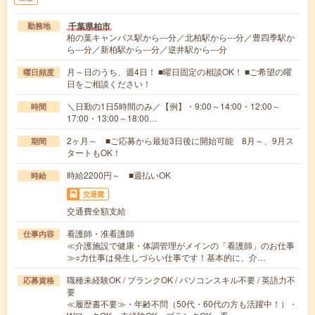
千葉県柏市
勤務地
柏の葉キャンパス駅から---分／北柏駅から---分／豊四季駅か
ら---分／新柏駅から---分／逆井駅から---分
月～日のうち、週4日！ ■曜日固定の相談OK！ ■ご希望の曜
曜日頻度
日をご相談ください！
＼日勤の1日5時間のみ／【例】・9:00～14:00・12:00～
時間
17:00・13:00～18:00…
2ヶ月～ ■ご応募から最短3日後に開始可能 8月～、9月ス
期間
タートもOK！
時給2200円～ ■週払いOK
時給
交通費
交通費全額支給
看護師・准看護師
仕事内容
≪介護施設で健康・体調管理がメインの「看護師」のお仕事
≫○力仕事は発生しづらい仕事です！基本的に、介…
職種未経験OK / ブランクOK / パソコンスキル不要 / 英語力不
応募資格
要
≪履歴書不要≫・年齢不問（50代・60代の方も活躍中！）・