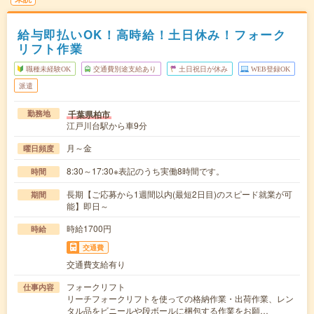
給与即払いOK！高時給！土日休み！フォーク
リフト作業
職種未経験OK
交通費別途支給あり
土日祝日が休み
WEB登録OK
派遣
千葉県柏市
勤務地
江戸川台駅から車9分
月～金
曜日頻度
8:30～17:30※表記のうち実働8時間です。
時間
長期【ご応募から1週間以内(最短2日目)のスピード就業が可
期間
能】即日～
時給1700円
時給
交通費
交通費支給有り
フォークリフト
仕事内容
リーチフォークリフトを使っての格納作業・出荷作業、レン
タル品をビニールや段ボールに梱包する作業をお願…