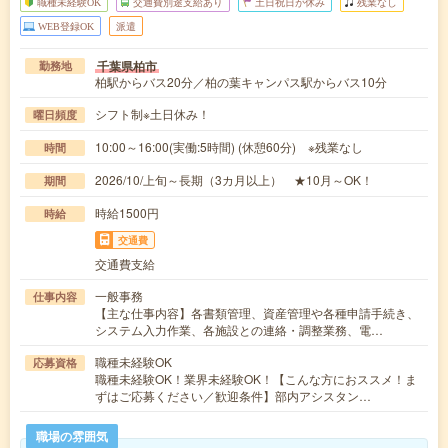
職種未経験OK
交通費別途支給あり
土日祝日が休み
残業なし
WEB登録OK
派遣
千葉県柏市
勤務地
柏駅からバス20分／柏の葉キャンパス駅からバス10分
シフト制※土日休み！
曜日頻度
10:00～16:00(実働:5時間) (休憩60分) ※残業なし
時間
2026/10/上旬～長期（3カ月以上） ★10月～OK！
期間
時給1500円
時給
交通費
交通費支給
一般事務
仕事内容
【主な仕事内容】各書類管理、資産管理や各種申請手続き、
システム入力作業、各施設との連絡・調整業務、電…
職種未経験OK
応募資格
職種未経験OK！業界未経験OK！【こんな方におススメ！ま
ずはご応募ください／歓迎条件】部内アシスタン…
職場の雰囲気