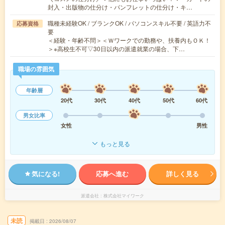
封入・出版物の仕分け・パンフレットの仕分け・キ…
職種未経験OK / ブランクOK / パソコンスキル不要 / 英語力不
応募資格
要
＜経験・年齢不問＞＜Ｗワークでの勤務や、扶養内もＯＫ！
＞※高校生不可▽30日以内の派遣就業の場合、下…
職場の雰囲気
年齢層
20代
30代
40代
50代
60代
男女比率
女性
男性
もっと見る
気になる!
応募へ進む
詳しく見る
派遣会社
株式会社マイワーク
未読
掲載日
2026/08/07