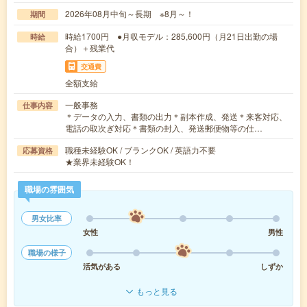
2026年08月中旬～長期 ※8月～！
期間
時給1700円 ●月収モデル：285,600円（月21日出勤の場
時給
合）＋残業代
交通費
全額支給
一般事務
仕事内容
＊データの入力、書類の出力＊副本作成、発送＊来客対応、
電話の取次ぎ対応＊書類の封入、発送郵便物等の仕…
職種未経験OK / ブランクOK / 英語力不要
応募資格
★業界未経験OK！
職場の雰囲気
男女比率
女性
男性
職場の様子
活気がある
しずか
もっと見る