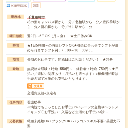
WEB登録OK
派遣
千葉県柏市
勤務地
柏の葉キャンパス駅から---分／北柏駅から---分／豊四季駅か
ら---分／新柏駅から---分／逆井駅から---分
週2日～5日OK（月～金） ★土日休みOK
曜日頻度
★1日5時間～の時短シフトOK★都合に合わせてシフトが決
時間
められますシフト例：7：00～16：009：…
長期のお仕事です。開始日はご相談ください！ ★急募
期間
無資格未経験：時給1550円～ 経験者：時給1750円～★日
時給
払い／週払い制度あり（月払いも選べます）※稼働開始時は
手続き完了次第のお支払いとなります。
交通費
交通費支給※規定有
看護助手
仕事内容
≪病院でちょっとしたお手伝い≫○シーツの交換やベッドメ
イキング〇お手洗い・入浴など生活のお手伝い○診…
職種未経験OK / ブランクOK / パソコンスキル不要 / 英語力不
応募資格
要