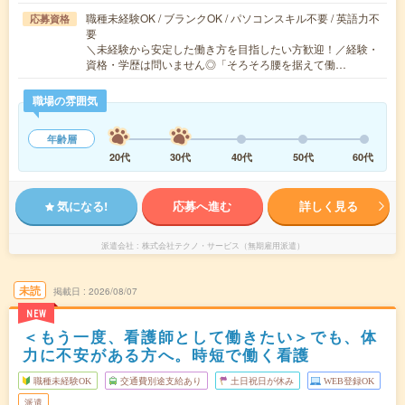
職種未経験OK / ブランクOK / パソコンスキル不要 / 英語力不
応募資格
要
＼未経験から安定した働き方を目指したい方歓迎！／経験・
資格・学歴は問いません◎「そろそろ腰を据えて働…
職場の雰囲気
年齢層
20代
30代
40代
50代
60代
気になる!
応募へ進む
詳しく見る
派遣会社
株式会社テクノ・サービス（無期雇用派遣）
未読
掲載日
2026/08/07
NEW
＜もう一度、看護師として働きたい＞でも、体
力に不安がある方へ。時短で働く看護
職種未経験OK
交通費別途支給あり
土日祝日が休み
WEB登録OK
派遣