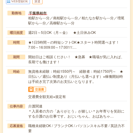
WEB登録OK
派遣
千葉県柏市
勤務地
柏駅から---分／南柏駅から---分／柏たなか駅から---分／増尾
駅から---分／高柳駅から---分
週2日～5日OK（月～金） ★土日休みOK
曜日頻度
★1日5時間～の時短シフトOK★スタート時間選べます！
時間
7:00～16:009:00～17:0011:…
開始日はご相談ください！ ★急募 ★職場が気に入れば、
期間
長期でも働けます！
無資格未経験：時給1550円～ 経験者：時給1750円～ ★
時給
日払い／週払い制度あり（月払いも選べます）※稼働開始時
は手続き完了次第のお支払いとなります。
交通費
交通費全額支給※規定有
介護関連
仕事内容
＊入居者の方の「ありがとう」が嬉しい＊お年寄りを笑顔に
する介護のお仕事です。おじいちゃん、おばあちゃ…
職種未経験OK / ブランクOK / パソコンスキル不要 / 英語力不
応募資格
要