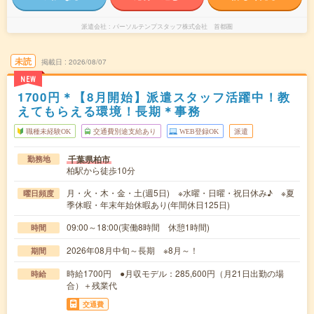
派遣会社
パーソルテンプスタッフ株式会社 首都圏
未読
掲載日
2026/08/07
NEW
1700円＊【8月開始】派遣スタッフ活躍中！教
えてもらえる環境！長期＊事務
職種未経験OK
交通費別途支給あり
WEB登録OK
派遣
千葉県柏市
勤務地
柏駅から徒歩10分
月・火・木・金・土(週5日) ※水曜・日曜・祝日休み♪ ※夏
曜日頻度
季休暇・年末年始休暇あり(年間休日125日)
09:00～18:00(実働8時間 休憩1時間)
時間
2026年08月中旬～長期 ※8月～！
期間
時給1700円 ●月収モデル：285,600円（月21日出勤の場
時給
合）＋残業代
交通費