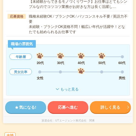
【未経験からできるモノづくりワーク】お仕事はとてもシン
プルなのでコツコツ業務がお好きな方は長く活躍し…
職種未経験OK / ブランクOK / パソコンスキル不要 / 英語力不
応募資格
要
未経験・ブランクOK資格不問！幅広い年代が活躍中！どな
たでも始められるお仕事です
職場の雰囲気
年齢層
20代
30代
40代
50代
60代
男女比率
女性
男性
もっと見る
気になる!
応募へ進む
詳しく見る
派遣会社
UTエージェント株式会社 関東
未読