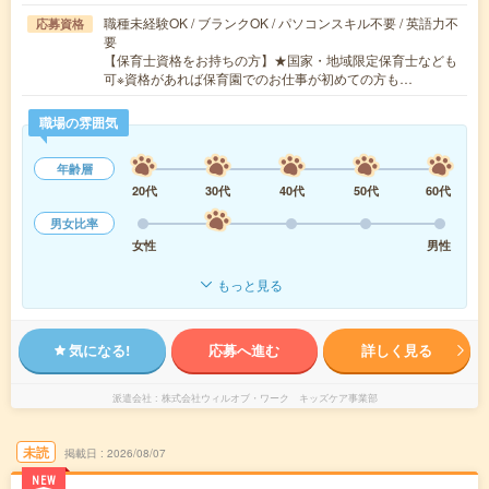
職種未経験OK / ブランクOK / パソコンスキル不要 / 英語力不
応募資格
要
【保育士資格をお持ちの方】★国家・地域限定保育士なども
可※資格があれば保育園でのお仕事が初めての方も…
職場の雰囲気
年齢層
20代
30代
40代
50代
60代
男女比率
女性
男性
もっと見る
気になる!
応募へ進む
詳しく見る
派遣会社
株式会社ウィルオブ・ワーク キッズケア事業部
未読
掲載日
2026/08/07
NEW