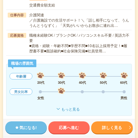
交通費全額支給
介護関連
仕事内容
／介護施設での生活サポート！＼「話し相手になって、うん
うんとうなずく」「天気がいいからお散歩に連れ出…
職種未経験OK / ブランクOK / パソコンスキル不要 / 英語力不
応募資格
要
■資格・経験・年齢不問■学歴不問■10名以上採用予定！■履
歴書不要■面談確約■社会保険完備■社員登用…
職場の雰囲気
年齢層
20代
30代
40代
50代
60代
男女比率
女性
男性
もっと見る
気になる!
応募へ進む
詳しく見る