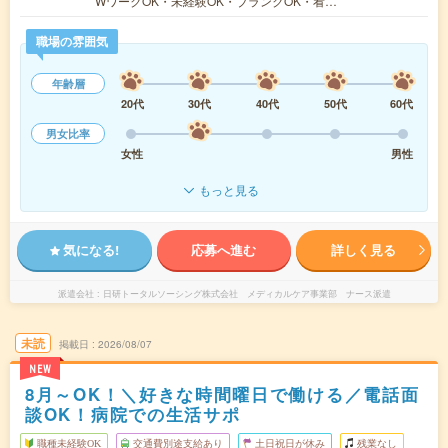
WワークOK・未経験OK・ブランクOK・看…
職場の雰囲気
年齢層
20代
30代
40代
50代
60代
男女比率
女性
男性
もっと見る
気になる!
応募へ進む
詳しく見る
派遣会社
日研トータルソーシング株式会社 メディカルケア事業部 ナース派遣
未読
掲載日
2026/08/07
NEW
8月～OK！＼好きな時間曜日で働ける／電話面
談OK！病院での生活サポ
職種未経験OK
交通費別途支給あり
土日祝日が休み
残業なし