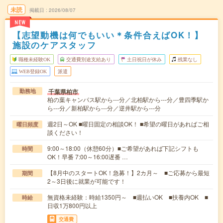
未読
掲載日
2026/08/07
NEW
【志望動機は何でもいい＊条件合えばOK！】
施設のケアスタッフ
職種未経験OK
交通費別途支給あり
土日祝日が休み
残業なし
WEB登録OK
派遣
千葉県柏市
勤務地
柏の葉キャンパス駅から---分／北柏駅から---分／豊四季駅か
ら---分／新柏駅から---分／逆井駅から---分
週2日～OK ■曜日固定の相談OK！ ■希望の曜日があればご相
曜日頻度
談ください！
9:00～18:00（休憩60分）■ご希望があれば下記シフトも
時間
OK！早番 7:00～16:00遅番 …
【8月中のスタートOK！急募！】2カ月～ ■ご応募から最短
期間
2～3日後に就業が可能です！
無資格未経験：時給1350円～ ■週払いOK ■扶養内OK ■
時給
日収1万800円以上
交通費