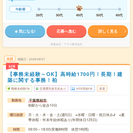
年齢層
20代
30代
40代
50代
60代
気になる!
応募へ進む
詳しく見る
派遣会社
アデコ株式会社
未読
掲載日
2026/08/07
NEW
【事務未経験～OK】高時給1700円！長期！建
築に関する事務！柏
職種未経験OK
交通費別途支給あり
WEB登録OK
派遣
千葉県柏市
勤務地
柏駅から徒歩10分
月・火・木・金・土(週5日) ※水曜・日曜・祝日休み♪ ※夏
曜日頻度
季休暇・年末年始休暇あり(年間休日125日)
09:00～18:00(実働8時間 休憩1時間)
時間