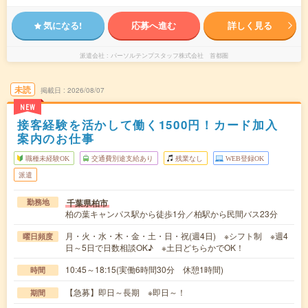
気になる!
応募へ進む
詳しく見る
派遣会社
パーソルテンプスタッフ株式会社 首都圏
未読
掲載日
2026/08/07
NEW
接客経験を活かして働く1500円！カード加入
案内のお仕事
職種未経験OK
交通費別途支給あり
残業なし
WEB登録OK
派遣
千葉県柏市
勤務地
柏の葉キャンパス駅から徒歩1分／柏駅から民間バス23分
月・火・水・木・金・土・日・祝(週4日) ※シフト制 ※週4
曜日頻度
日～5日で日数相談OK♪ ※土日どちらかでOK！
10:45～18:15(実働6時間30分 休憩1時間)
時間
【急募】即日～長期 ※即日～！
期間