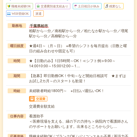
職種未経験OK
交通費別途支給あり
土日祝日が休み
残業なし
WEB登録OK
派遣
千葉県柏市
勤務地
柏駅から---分／南柏駅から---分／柏たなか駅から---分／増尾
駅から---分／高柳駅から---分
★週4日～（月～日） ※希望のシフトを毎月提出（日数と曜
曜日頻度
日の組み合わせや固定も可）
★【日勤のみ】1日5時間～OK！≪シフト例≫9:00～
時間
14:0010:00～15:0012:00～1…
【急募】即日勤務OK！中旬～など開始日相談可 ★まずは
期間
お試し2カ月～のスタートも歓迎！
未経験者時給1800円～ ※日払い/週払いOK！
時給
交通費
交通費全額支給
看護助手
仕事内容
＜医療現場を支える、縁の下の力持ち＞病院内で看護師さん
のサポートをお願いします。出来るところから少し…
職種未経験OK / ブランクOK / パソコンスキル不要 / 英語力不
応募資格