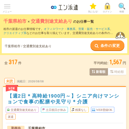
メニュー
気になる!
ログイン
検索
千葉県柏市
×
交通費別途支給あり
のお仕事一覧
柏市の派遣のお仕事情報です。
オフィスワーク・事務系
、
営業・販売・サービス系
、
クリエイティブ系
などのお仕事を取り揃えています。交通費別途支給ありの条件の他
に、
職種未経験OK
、
友だちと一緒の応募OK
、
残業なし
などのこだわり条件も取り揃
えています。
条件の変更
千葉県柏市 / 交通費別途支給あり
317
1,567
全
件
平均時給:
円
時給順
新着順
未読
掲載日
2026/08/08
NEW
【週2日＊高時給1900円～】シニア向けマンシ
ョンで食事の配膳や見守り＊介護
交通費別途支給あり
土日祝日が休み
残業なし
WEB登録OK
派遣
千葉県柏市
勤務地