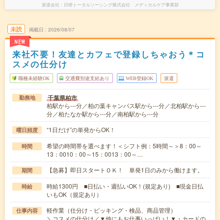
派遣会社
日研トータルソーシング株式会社 メディカルケア事業部
未読
掲載日
2026/08/07
NEW
来社不要！友達とカフェで登録しちゃおう＊コ
スメの仕分け
職種未経験OK
交通費別途支給あり
WEB登録OK
派遣
千葉県柏市
勤務地
柏駅から---分／柏の葉キャンパス駅から---分／北柏駅から---
分／柏たなか駅から---分／南柏駅から---分
“1日だけ”の単発からOK！
曜日頻度
希望の時間帯を選べます！＜シフト例：5時間～＞8：00～
時間
13：0010：00～15：0013：00～…
【急募】即日スタートＯＫ！ 単発1日のみから働けます。
期間
時給1300円 ■日払い・週払いOK！(規定あり) ■現金日払
時給
いもOK（規定あり）
軽作業（仕分け・ピッキング・検品、商品管理）
仕事内容
＼コスメの仕分け／▼他にもお仕事いっぱい！▼・カードの