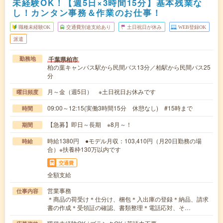
未経験OK！【週5日×3時間15分】基本残業な
し！カンタン事務＆作業のお仕事！
職種未経験OK
交通費別途支給あり
土日祝日が休み
WEB登録OK
派遣
千葉県柏市
勤務地
柏の葉キャンパス駅から民間バス13分／柏駅から民間バス25
分
月～金（週5日） ※土日祝日お休みです
曜日頻度
09:00～12:15(実働3時間15分 休憩なし) #15時まで
時間
【急募】即日～長期 ※8月～！
期間
時給1380円 ●モデル月収：103,410円（月20日勤務の場
時給
合）※扶養枠130万以内です
交通費
全額支給
営業事務
仕事内容
＊商品の荷受け＊仕分け、梱包＊入出庫の登録＊納品、請求
書の作成＊受領証の確認、書類整理＊電話応対、そ…