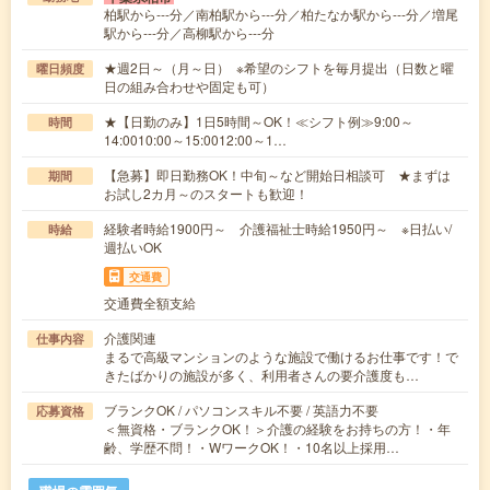
柏駅から---分／南柏駅から---分／柏たなか駅から---分／増尾
駅から---分／高柳駅から---分
★週2日～（月～日） ※希望のシフトを毎月提出（日数と曜
曜日頻度
日の組み合わせや固定も可）
★【日勤のみ】1日5時間～OK！≪シフト例≫9:00～
時間
14:0010:00～15:0012:00～1…
【急募】即日勤務OK！中旬～など開始日相談可 ★まずは
期間
お試し2カ月～のスタートも歓迎！
経験者時給1900円～ 介護福祉士時給1950円～ ※日払い/
時給
週払いOK
交通費
交通費全額支給
介護関連
仕事内容
まるで高級マンションのような施設で働けるお仕事です！で
きたばかりの施設が多く、利用者さんの要介護度も…
ブランクOK / パソコンスキル不要 / 英語力不要
応募資格
＜無資格・ブランクOK！＞介護の経験をお持ちの方！・年
齢、学歴不問！・WワークOK！・10名以上採用…