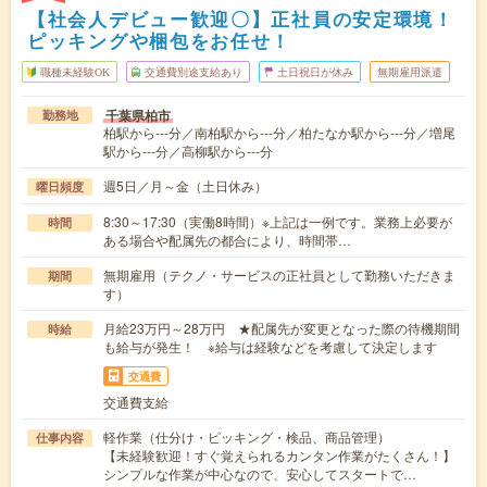
【社会人デビュー歓迎〇】正社員の安定環境！
ピッキングや梱包をお任せ！
職種未経験OK
交通費別途支給あり
土日祝日が休み
無期雇用派遣
千葉県柏市
勤務地
柏駅から---分／南柏駅から---分／柏たなか駅から---分／増尾
駅から---分／高柳駅から---分
週5日／月～金（土日休み）
曜日頻度
8:30～17:30（実働8時間）※上記は一例です。業務上必要が
時間
ある場合や配属先の都合により、時間帯…
無期雇用（テクノ・サービスの正社員として勤務いただきま
期間
す）
月給23万円～28万円 ★配属先が変更となった際の待機期間
時給
も給与が発生！ ※給与は経験などを考慮して決定します
交通費
交通費支給
軽作業（仕分け・ピッキング・検品、商品管理）
仕事内容
【未経験歓迎！すぐ覚えられるカンタン作業がたくさん！】
シンプルな作業が中心なので、安心してスタートで…