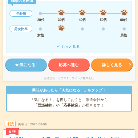
職場の雰囲気
年齢層
20代
30代
40代
50代
60代
男女比率
女性
男性
もっと見る
気になる!
応募へ進む
詳しく見る
派遣会社
ケアスタッフィング株式会社
興味があったら「★気になる！」をタップ！
「気になる！」を押しておくと、派遣会社から
「面談確約」
や
「応募歓迎」
が届きます！
未読
掲載日
2026/08/08
NEW