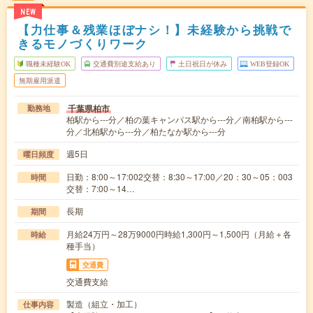
NEW
【力仕事＆残業ほぼナシ！】未経験から挑戦で
きるモノづくりワーク
職種未経験OK
交通費別途支給あり
土日祝日が休み
WEB登録OK
無期雇用派遣
千葉県柏市
勤務地
柏駅から---分／柏の葉キャンパス駅から---分／南柏駅から---
分／北柏駅から---分／柏たなか駅から---分
週5日
曜日頻度
日勤：8:00～17:002交替：8:30～17:00／20：30～05：003
時間
交替：7:00～14…
長期
期間
月給24万円～28万9000円時給1,300円～1,500円（月給＋各
時給
種手当）
交通費
交通費支給
製造（組立・加工）
仕事内容