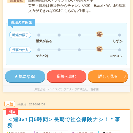
職種未経験OK / ブランクOK / 英語力不要
応募資格
業界・職種は未経験からチャレンジOK！Excel・Wordの基本
入力ができればOK♪こちらのお仕事は…
職場の雰囲気
職場の様子
活気がある
しずか
仕事の仕方
テキパキ
コツコツ
気になる!
応募へ進む
詳しく見る
派遣会社
パーソルテンプスタッフ株式会社 首都圏
未読
掲載日
2026/08/08
NEW
＜週3×1日5時間＞長期で社会保険ナシ！＊事
務