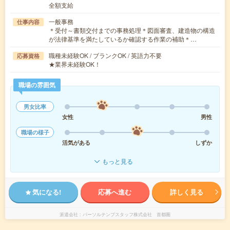
全額支給
一般事務
仕事内容
＊受付～書類交付までの事務処理＊図面審査、建造物の構造
が法律基準を満たしているか確認する作業の補助＊…
職種未経験OK / ブランクOK / 英語力不要
応募資格
★業界未経験OK！
職場の雰囲気
男女比率
女性
男性
職場の様子
活気がある
しずか
もっと見る
気になる!
応募へ進む
詳しく見る
派遣会社
パーソルテンプスタッフ株式会社 首都圏