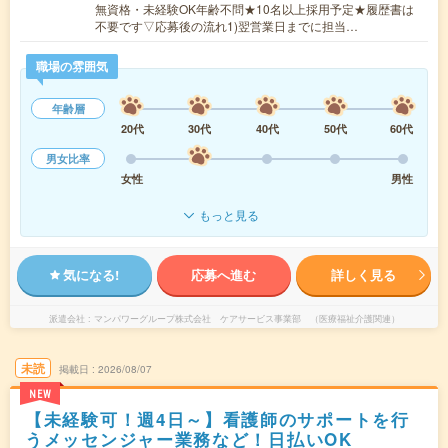
無資格・未経験OK年齢不問★10名以上採用予定★履歴書は
不要です▽応募後の流れ1)翌営業日までに担当…
職場の雰囲気
年齢層
20代
30代
40代
50代
60代
男女比率
女性
男性
もっと見る
気になる!
応募へ進む
詳しく見る
派遣会社
マンパワーグループ株式会社 ケアサービス事業部 （医療福祉介護関連）
未読
掲載日
2026/08/07
NEW
【未経験可！週4日～】看護師のサポートを行
うメッセンジャー業務など！日払いOK