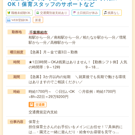
OK！保育スタッフのサポートなど
職種未経験OK
交通費別途支給あり
土日祝日が休み
残業なし
WEB登録OK
派遣
千葉県柏市
勤務地
柏駅から---分／南柏駅から---分／柏たなか駅から---分／増尾
駅から---分／高柳駅から---分
【急募】月～金で週3日～勤務
曜日頻度
★1日3時間～OK♪残業はありません！【勤務シフト例】人気
時間
の時間帯：9～12時 9～18…
【急募】3か月以内の短期 ＼就業後でも長期で働ける環境
期間
はありますのでご相談ください／
時給1700円～ ◇日払いOK ◇月収例：時給1700円
時給
×8h×22日＝29万9200円
交通費
交通費規定内支給
保育士
仕事内容
担任保育士さんのお手伝いをメインにお任せ！▽具体的に
は…・園児と一緒に遊んだり・給食やお昼寝を見守っ…