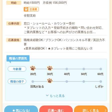
時給1500円 月収例 156,000円
時給
交通費
全額支給
窓口・ショールーム・カウンター受付
仕事内容
＊タブレットの入力＊登録手続きの補助＊問い合わせ対応、
ご案内業務など＊お客様へのお声がけの業務をお任…
職種未経験OK / ブランクOK / パソコンスキル不要 / 英語力不
応募資格
要
※業界未経験OK！★タブレット使用にご抵抗ない方
職場の雰囲気
年齢層
20代
30代
40代
50代
60代
職場の様子
活気がある
しずか
もっと見る
気になる!
応募へ進む
詳しく見る