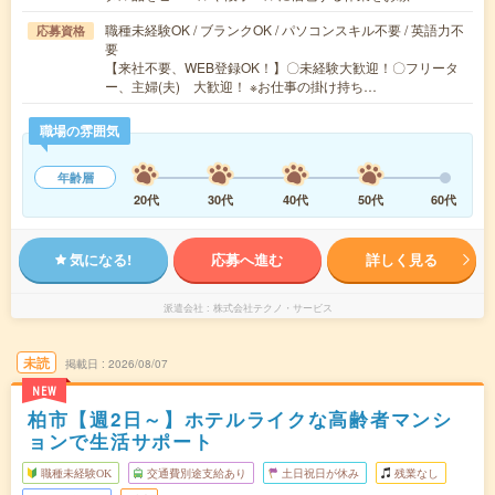
職種未経験OK / ブランクOK / パソコンスキル不要 / 英語力不
応募資格
要
【来社不要、WEB登録OK！】〇未経験大歓迎！〇フリータ
ー、主婦(夫) 大歓迎！ ※お仕事の掛け持ち…
職場の雰囲気
年齢層
20代
30代
40代
50代
60代
気になる!
応募へ進む
詳しく見る
派遣会社
株式会社テクノ・サービス
未読
掲載日
2026/08/07
NEW
柏市【週2日～】ホテルライクな高齢者マンシ
ョンで生活サポート
職種未経験OK
交通費別途支給あり
土日祝日が休み
残業なし