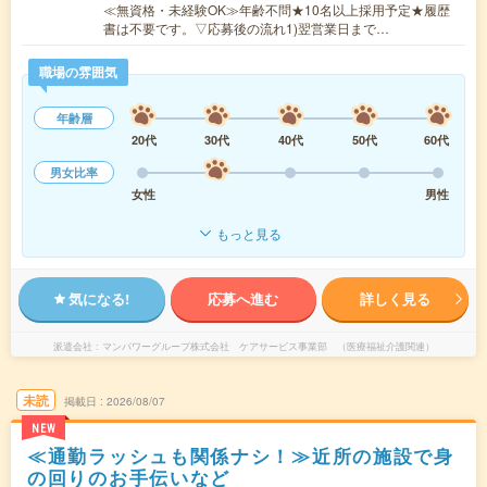
≪無資格・未経験OK≫年齢不問★10名以上採用予定★履歴
書は不要です。▽応募後の流れ1)翌営業日まで…
職場の雰囲気
年齢層
20代
30代
40代
50代
60代
男女比率
女性
男性
もっと見る
気になる!
応募へ進む
詳しく見る
派遣会社
マンパワーグループ株式会社 ケアサービス事業部 （医療福祉介護関連）
未読
掲載日
2026/08/07
NEW
≪通勤ラッシュも関係ナシ！≫近所の施設で身
の回りのお手伝いなど