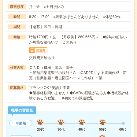
月～金 ※土日祝休み
曜日頻度
8:20～17:00 ※残業はほとんどありません。※休憩60分。
時間
【急募】即日～長期
期間
時給1700円＋交 【月収例】260,666円～ ■給与の前払い
時給
が可能な速払いサービスあり
交通費
交通費支給あり
ＣＡＤ（機械・電気・電子）
仕事内容
＊船舶用架電製品の設計＊AutoCAD2Dによる図面作成・変
更（営業依頼＊過去図面ベースに作成）＊業…
ブランクOK / 英語力不要
応募資格
◆業界経験問いません！◆CADの経験がある方◆機械設計経
験がある方歓迎。 #初めての派遣歓迎
職場の雰囲気
年齢層
20代
30代
40代
50代
60代