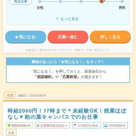
男女比率
女性
男性
もっと見る
気になる!
応募へ進む
詳しく見る
派遣会社
株式会社スタッフサービス（神奈川・千葉・埼玉エリア）
興味があったら「★気になる！」をタップ！
「気になる！」を押しておくと、派遣会社から
「面談確約」
や
「応募歓迎」
が届きます！
未読
掲載日
2026/08/04
時給2000円！17時まで＊未経験OK！残業ほぼ
なし▼柏の葉キャンパスでのお仕事
職種未経験OK
交通費別途支給あり
土日祝日が休み
WEB登録OK
派遣