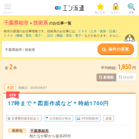
メニュー
気になる!
ログイン
検索
千葉県柏市
×
技術系
のお仕事一覧
柏市の派遣のお仕事情報です。技術系のお仕事には、
ＣＡＤ（土木・建築・設備）
、
ＣＡＤ（機械・電気・電子）
、
設計（機械・電気・電子）
などがあります。さらに、
短期
・
単発
などの期間や、
職種未経験OK
などのこだわり条件で絞り込んでいただけま
す。
条件の変更
千葉県柏市 / 技術系
2
1,850
全
件
平均時給:
円
時給順
新着順
未読
掲載日
2026/08/07
NEW
17時まで＊図面作成など＊時給1700円
交通費別途支給あり
土日祝日が休み
WEB登録OK
派遣
千葉県柏市
勤務地
柏たなか駅から徒歩20分