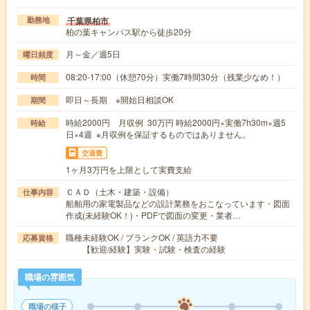
千葉県柏市
勤務地
柏の葉キャンパス駅から徒歩20分
月～金／週5日
曜日頻度
08:20-17:00（休憩70分）実働7時間30分（残業少なめ！）
時間
即日～長期 ※開始日相談OK
期間
時給2000円 月収例 30万円 時給2000円×実働7h30m×週5
時給
日×4週 ※月収例を保証するものではありません。
交通費
1ヶ月3万円を上限として実費支給
ＣＡＤ（土木・建築・設備）
仕事内容
船舶用の家電製品などの設計業務をおこなっています・図面
作成(未経験OK！)・PDFで図面の変更・業者…
職種未経験OK / ブランクOK / 英語力不要
応募資格
【歓迎/経験】実験・試験・検査の経験
職場の雰囲気
職場の様子