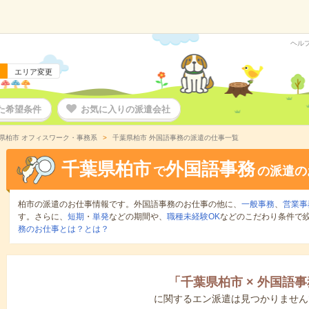
ヘル
エリア変更
た希望条件
お気に入りの派遣会社
県柏市 オフィスワーク・事務系
千葉県柏市 外国語事務の派遣の仕事一覧
千葉県柏市
外国語事務
で
の派遣の
柏市の派遣のお仕事情報です。外国語事務のお仕事の他に、
一般事務
、
営業事
す。さらに、
短期
・
単発
などの期間や、
職種未経験OK
などのこだわり条件で
務のお仕事とは？とは？
「
千葉県柏市
×
外国語事
に関するエン派遣は見つかりません