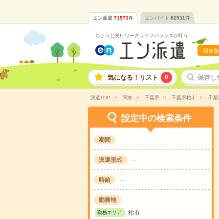
エン派遣
71573
件
エンバイト
82531
件
ちょうど良いワークライフバランスが叶う
関東版
気になる！リスト
0
保存し
派遣TOP
関東
千葉県
千葉県柏市
千葉
設定中の検索条件
期間
---
派遣形式
---
時給
---
勤務地
柏市
勤務エリア