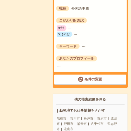
職種
外国語事務
こだわりINDEX
---
絶対
---
できれば
キーワード
---
あなたのプロフィール
---
条件の変更
他の検索結果を見る
勤務地でお仕事情報をさがす
船橋市
市川市
松戸市
市原市
成田
市
野田市
浦安市
八千代市
習志野
市
流山市