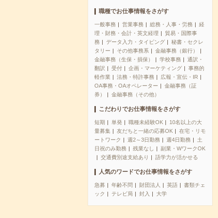
職種でお仕事情報をさがす
一般事務
営業事務
総務・人事・労務
経
理・財務・会計・英文経理
貿易・国際事
務
データ入力・タイピング
秘書・セクレ
タリー
その他事務系
金融事務（銀行）
金融事務（生保・損保）
学校事務
通訳・
翻訳
受付
企画・マーケティング
事務的
軽作業
法務・特許事務
広報・宣伝・IR
OA事務・OAオペレーター
金融事務（証
券）
金融事務（その他）
こだわりでお仕事情報をさがす
短期
単発
職種未経験OK
10名以上の大
量募集
友だちと一緒の応募OK
在宅・リモ
ートワーク
週2～3日勤務
週4日勤務
土
日祝のみ勤務
残業なし
副業・WワークOK
交通費別途支給あり
語学力が活かせる
人気のワードでお仕事情報をさがす
急募
年齢不問
財団法人
英語
書類チェ
ック
テレビ局
封入
大学