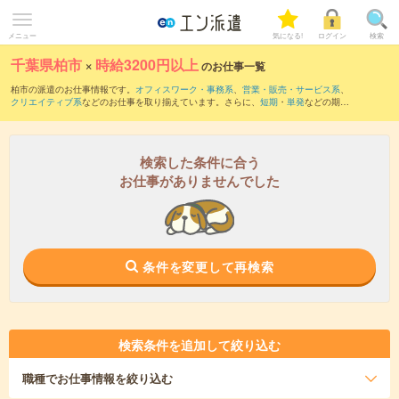
メニュー
気になる!
ログイン
検索
千葉県柏市
×
時給3200円以上
のお仕事一覧
柏市の派遣のお仕事情報です。
オフィスワーク・事務系
、
営業・販売・サービス系
、
クリエイティブ系
などのお仕事を取り揃えています。さらに、
短期
・
単発
などの期間
や、
職種未経験OK
などのこだわり条件で絞り込んでいただけます。
検索した条件に合う
お仕事がありませんでした
条件を変更して再検索
検索条件を追加して絞り込む
職種
でお仕事情報を絞り込む