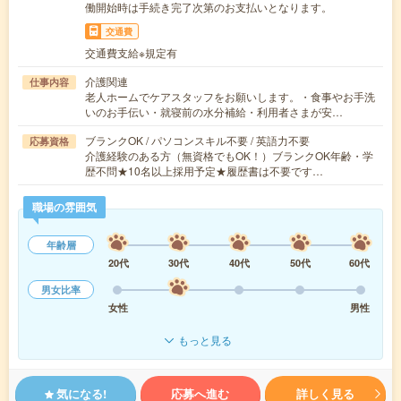
働開始時は手続き完了次第のお支払いとなります。
交通費
交通費支給※規定有
介護関連
仕事内容
老人ホームでケアスタッフをお願いします。・食事やお手洗
いのお手伝い・就寝前の水分補給・利用者さまが安…
ブランクOK / パソコンスキル不要 / 英語力不要
応募資格
介護経験のある方（無資格でもOK！）ブランクOK年齢・学
歴不問★10名以上採用予定★履歴書は不要です…
職場の雰囲気
年齢層
20代
30代
40代
50代
60代
男女比率
女性
男性
もっと見る
気になる!
応募へ進む
詳しく見る