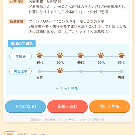
医療事務・病院受付
仕事内容
／看護師さん、お医者さんの“縁の下の力持ち”医療事務のお
仕事になります！＼▽具体的には…・受付で患者…
ブランクOK / パソコンスキル不要 / 英語力不要
応募資格
※履歴書不要・来社不要で電話相談もOK！少しでも気になる
方は是非応募をお待ちしております！＼応募後の…
職場の雰囲気
年齢層
20代
30代
40代
50代
60代
男女比率
女性
男性
もっと見る
気になる!
応募へ進む
詳しく見る
派遣会社
株式会社スタッフサービス メディカル事業本部
未読
掲載日
2026/08/04