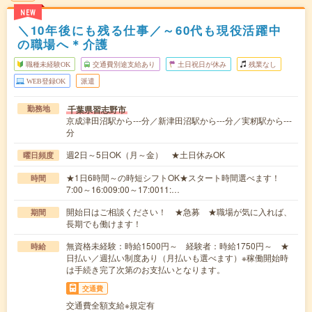
NEW
＼10年後にも残る仕事／～60代も現役活躍中
の職場へ＊介護
職種未経験OK
交通費別途支給あり
土日祝日が休み
残業なし
WEB登録OK
派遣
千葉県習志野市
勤務地
京成津田沼駅から---分／新津田沼駅から---分／実籾駅から---
分
週2日～5日OK（月～金） ★土日休みOK
曜日頻度
★1日6時間～の時短シフトOK★スタート時間選べます！
時間
7:00～16:009:00～17:0011:…
開始日はご相談ください！ ★急募 ★職場が気に入れば、
期間
長期でも働けます！
無資格未経験：時給1500円～ 経験者：時給1750円～ ★
時給
日払い／週払い制度あり（月払いも選べます）※稼働開始時
は手続き完了次第のお支払いとなります。
交通費
交通費全額支給※規定有