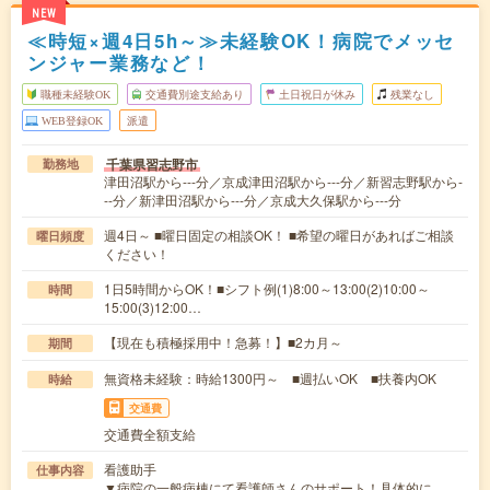
NEW
≪時短×週4日5h～≫未経験OK！病院でメッセ
ンジャー業務など！
職種未経験OK
交通費別途支給あり
土日祝日が休み
残業なし
WEB登録OK
派遣
千葉県習志野市
勤務地
津田沼駅から---分／京成津田沼駅から---分／新習志野駅から-
--分／新津田沼駅から---分／京成大久保駅から---分
週4日～ ■曜日固定の相談OK！ ■希望の曜日があればご相談
曜日頻度
ください！
1日5時間からOK！■シフト例(1)8:00～13:00(2)10:00～
時間
15:00(3)12:00…
【現在も積極採用中！急募！】■2カ月～
期間
無資格未経験：時給1300円～ ■週払いOK ■扶養内OK
時給
交通費
交通費全額支給
看護助手
仕事内容
▼病院の一般病棟にて看護師さんのサポート！具体的に