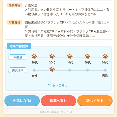
介護関連
仕事内容
／利用者の方の日常生活をサポート！＼▽具体的には…・買
い物や散歩に付き添ったり・折り紙や体操などのレ…
職種未経験OK / ブランクOK / パソコンスキル不要 / 英語力不
応募資格
要
＼無資格＊未経験OK／★年齢不問・ブランクOK★履歴書不
要・来社不要（電話登録OK）★社会保険完備＼…
職場の雰囲気
年齢層
20代
30代
40代
50代
60代
男女比率
女性
男性
もっと見る
気になる!
応募へ進む
詳しく見る
派遣会社
株式会社ニッソーネット