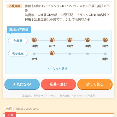
職種未経験OK / ブランクOK / パソコンスキル不要 / 英語力不
応募資格
要
無資格・未経験OK年齢・学歴不問 ブランクOK★10名以上
採用予定履歴書は不要です。少しでも興味があ…
職場の雰囲気
年齢層
20代
30代
40代
50代
60代
男女比率
女性
男性
もっと見る
気になる!
応募へ進む
詳しく見る
派遣会社
日研トータルソーシング株式会社 メディカルケア事業部
未読
掲載日
2026/08/07
NEW