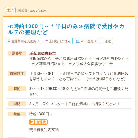
未読
掲載日
2026/08/04
≪時給1300円～＊平日のみ≫病院で受付やカ
ルテの整理など
交通費別途支給あり
土日祝日が休み
WEB登録OK
派遣
千葉県習志野市
勤務地
津田沼駅から---分／京成津田沼駅から---分／新習志野駅から-
--分／新津田沼駅から---分／京成大久保駅から---分
【週3日～OK】月～金曜日で希望シフト制 ※徐々に勤務回数
曜日頻度
を増やしていくことも可能です！（最初は週3日からなど）
8:00～17:009:00～18:00など※ご希望の時間帯をご相談くだ
時間
さい。
2ヶ月～OK ※スタート日はお気軽にご相談ください！
期間
時給1300円～
時給
交通費
交通費規定内支給