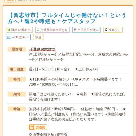
【習志野市】フルタイムじゃ働けない！という
方へ＊週2や時短も＊ケアスタッフ
職種未経験OK
交通費別途支給あり
土日祝日が休み
残業なし
WEB登録OK
派遣
千葉県習志野市
勤務地
津田沼駅から---分／新習志野駅から---分／京成大久保駅から-
--分／谷津駅から---分
週2日～5日OK（月～金） ★土日休みOK
曜日頻度
★1日6時間～の時短シフトOK★スタート時間選べます！
時間
7:00～16:009:00～17:0011:…
開始日はご相談ください！ ★急募 ★職場が気に入れば、
期間
長期でも働けます！
無資格未経験：時給1500円～ 経験者：時給1750円～ ★
時給
日払い／週払い制度あり（月払いも選べます）※稼働開始時
は手続き完了次第のお支払いとなります。
交通費
交通費全額支給※規定有