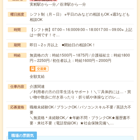
実籾駅から---分／谷津駅から---分
シフト制（月～日） ※平日のみなどの相談もOK ※週3なども
曜日頻度
相談OK
【シフト例】07:00～16:0009:00～18:0017:00～09:00※ 上記
時間
は一例です！そ…
即日～2ヶ月以上 ■開始日の相談OK！
期間
無資格の方：時給1500円～1875円 / 介護福祉士：時給1800
時給
円～2250円 / 初任者以上：時給1600円～2000円
交通費
全額支給
介護関連
仕事内容
／利用者の方の日常生活をサポート！＼▽具体的には…・買
い物や散歩に付き添ったり・折り紙や体操などのレ…
職種未経験OK / ブランクOK / パソコンスキル不要 / 英語力不
応募資格
要
＼無資格＊未経験OK／★年齢不問・ブランクOK★履歴書不
要・来社不要（電話登録OK）★社会保険完備＼…
職場の雰囲気