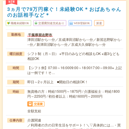
NEW
3ヵ月で79万円稼ぐ！未経験OK＊おばあちゃん
のお話相手など＊
職種未経験OK
交通費別途支給あり
WEB登録OK
派遣
千葉県習志野市
勤務地
津田沼駅から---分／京成津田沼駅から---分／新習志野駅から-
--分／新津田沼駅から---分／京成大久保駅から---分
シフト制（月～日） ※平日のみなどの相談もOK ※週3なども
曜日頻度
相談OK
【シフト例】07:00～16:0009:00～18:0017:00～09:00※ 上記
時間
は一例です！そ…
即日～2ヶ月以上 ■開始日の相談OK！
期間
無資格の方：時給1500円～1875円 / 介護福祉士：時給1800
時給
円～2250円 / 初任者以上：時給1600円～2000円
交通費
全額支給
介護関連
仕事内容
／利用者の方の日常生活をサポート！＼▽具体的には…・買