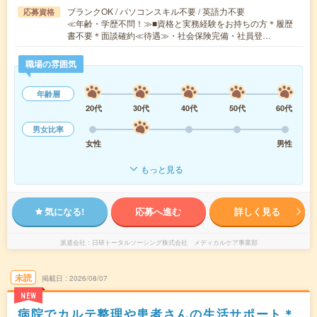
ブランクOK / パソコンスキル不要 / 英語力不要
応募資格
≪年齢・学歴不問！≫■資格と実務経験をお持ちの方＊履歴
書不要＊面談確約≪待遇≫・社会保険完備・社員登…
職場の雰囲気
年齢層
20代
30代
40代
50代
60代
男女比率
女性
男性
もっと見る
気になる!
応募へ進む
詳しく見る
派遣会社
日研トータルソーシング株式会社 メディカルケア事業部
未読
掲載日
2026/08/07
NEW
病院でカルテ整理や患者さんの生活サポート＊