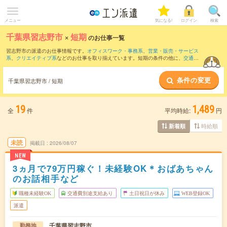
メニュー
気になる!
ログイン
検索
千葉県習志野市
×
短期
のお仕事一覧
習志野市の派遣のお仕事情報です。
オフィスワーク・事務系
、
営業・販売・サービス
系
、
クリエイティブ系
などのお仕事を取り揃えています。短期の条件の他に、
交通費
別途支給あり
、
職種未経験OK
、
友だちと一緒の応募OK
などでもお探し頂けます。
条件の変更
千葉県習志野市 / 短期
19
1,489
全
件
平均時給:
円
時給順
新着順
未読
掲載日
2026/08/07
NEW
3ヵ月で79万円稼ぐ！未経験OK＊おばあちゃん
のお話相手など
職種未経験OK
交通費別途支給あり
土日祝日が休み
WEB登録OK
派遣
千葉県習志野市
勤務地