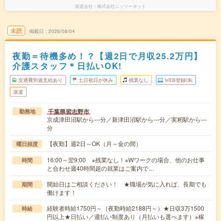
派遣会社
株式会社ニッソーネット
未読
掲載日
2026/08/04
夜勤＝待機多め！？【週2日で月収25.2万円】
介護スタッフ＊日払いOK!
交通費別途支給あり
土日祝日が休み
残業なし
WEB登録OK
派遣
千葉県習志野市
勤務地
京成津田沼駅から---分／新津田沼駅から---分／実籾駅から---
分
【夜勤】週2日～OK（月～金の間）
曜日頻度
16:00～翌9:00 ※残業なし！※Wワークの場合、他のお仕事
時間
と合わせ週40時間超の就業はご案内で…
開始日はご相談ください！ ★職場が気に入れば、長期でも
期間
働けます！
経験者時給1750円～（夜勤時給2188円～）★日収3万1500
時給
円以上★日払い／週払い制度あり（月払いも選べます）※稼