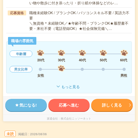
い物や散歩に付き添ったり・折り紙や体操などのレ…
職種未経験OK / ブランクOK / パソコンスキル不要 / 英語力不
応募資格
要
＼無資格＊未経験OK／★年齢不問・ブランクOK★履歴書不
要・来社不要（電話登録OK）★社会保険完備＼…
職場の雰囲気
年齢層
20代
30代
40代
50代
60代
男女比率
女性
男性
もっと見る
気になる!
応募へ進む
詳しく見る
派遣会社
株式会社ニッソーネット
未読
掲載日
2026/08/06