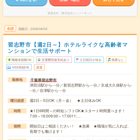
派遣会社
株式会社ニッソーネット
未読
掲載日
2026/08/03
習志野市【週2日～】ホテルライクな高齢者マ
ンションで生活サポート
職種未経験OK
交通費別途支給あり
土日祝日が休み
残業なし
WEB登録OK
派遣
千葉県習志野市
勤務地
津田沼駅から---分／新習志野駅から---分／京成大久保駅から-
--分／谷津駅から---分
週2日～5日OK（月～金） ★土日休みOK
曜日頻度
★1日6時間～の時短シフトOK★スタート時間選べます！
時間
7:00～16:009:00～17:0011:…
開始日はご相談ください！ ★急募 ★職場が気に入れば、
期間
長期でも働けます！