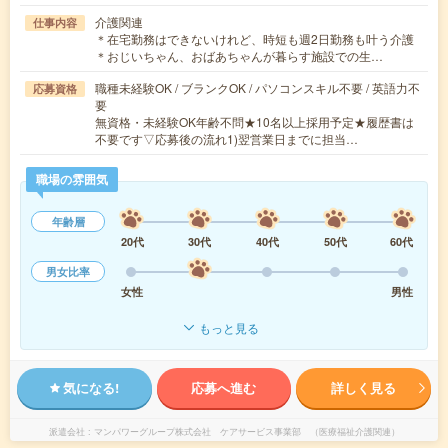
介護関連
仕事内容
＊在宅勤務はできないけれど、時短も週2日勤務も叶う介護
＊おじいちゃん、おばあちゃんが暮らす施設での生…
職種未経験OK / ブランクOK / パソコンスキル不要 / 英語力不
応募資格
要
無資格・未経験OK年齢不問★10名以上採用予定★履歴書は
不要です▽応募後の流れ1)翌営業日までに担当…
職場の雰囲気
年齢層
20代
30代
40代
50代
60代
男女比率
女性
男性
もっと見る
気になる!
応募へ進む
詳しく見る
派遣会社
マンパワーグループ株式会社 ケアサービス事業部 （医療福祉介護関連）