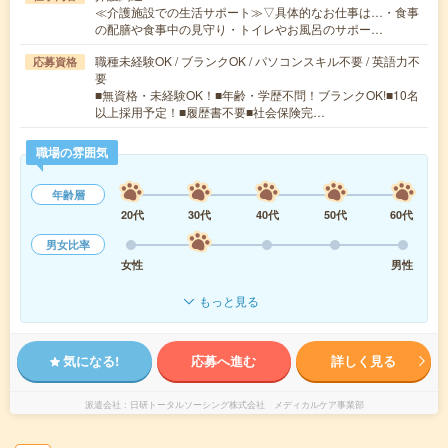
≪介護施設での生活サポート≫▽具体的なお仕事は…・食事
の配膳や食事中の見守り・トイレやお風呂のサポー…
職種未経験OK / ブランクOK / パソコンスキル不要 / 英語力不
応募資格
要
■無資格・未経験OK！■年齢・学歴不問！ブランクOK!■10名
以上採用予定！■履歴書不要■社会保険完…
職場の雰囲気
年齢層
20代
30代
40代
50代
60代
男女比率
女性
男性
もっと見る
気になる!
応募へ進む
詳しく見る
派遣会社
日研トータルソーシング株式会社 メディカルケア事業部