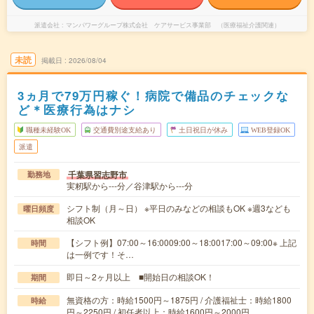
派遣会社
マンパワーグループ株式会社 ケアサービス事業部 （医療福祉介護関連）
未読
掲載日
2026/08/04
3ヵ月で79万円稼ぐ！病院で備品のチェックな
ど＊医療行為はナシ
職種未経験OK
交通費別途支給あり
土日祝日が休み
WEB登録OK
派遣
千葉県習志野市
勤務地
実籾駅から---分／谷津駅から---分
シフト制（月～日） ※平日のみなどの相談もOK ※週3なども
曜日頻度
相談OK
【シフト例】07:00～16:0009:00～18:0017:00～09:00※ 上記
時間
は一例です！そ…
即日～2ヶ月以上 ■開始日の相談OK！
期間
無資格の方：時給1500円～1875円 / 介護福祉士：時給1800
時給
円～2250円 / 初任者以上：時給1600円～2000円