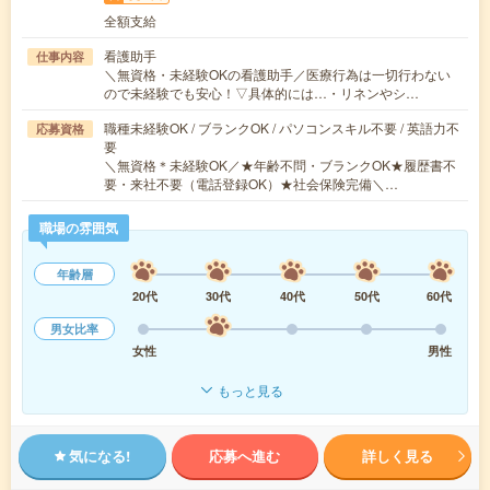
全額支給
看護助手
仕事内容
＼無資格・未経験OKの看護助手／医療行為は一切行わない
ので未経験でも安心！▽具体的には…・リネンやシ…
職種未経験OK / ブランクOK / パソコンスキル不要 / 英語力不
応募資格
要
＼無資格＊未経験OK／★年齢不問・ブランクOK★履歴書不
要・来社不要（電話登録OK）★社会保険完備＼…
職場の雰囲気
年齢層
20代
30代
40代
50代
60代
男女比率
女性
男性
もっと見る
気になる!
応募へ進む
詳しく見る