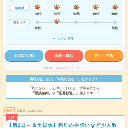
年齢層
20代
30代
40代
50代
60代
男女比率
女性
男性
もっと見る
気になる!
応募へ進む
詳しく見る
派遣会社
株式会社ニッソーネット
興味があったら「★気になる！」をタップ！
「気になる！」を押しておくと、派遣会社から
「面談確約」
や
「応募歓迎」
が届きます！
未読
掲載日
2026/08/07
NEW
【週2日～＆土日休】料理の手伝いなど少人数