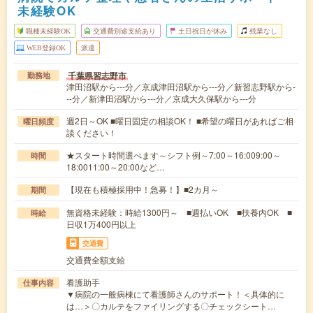
未経験OK
職種未経験OK
交通費別途支給あり
土日祝日が休み
残業なし
WEB登録OK
派遣
千葉県習志野市
勤務地
津田沼駅から---分／京成津田沼駅から---分／新習志野駅から-
--分／新津田沼駅から---分／京成大久保駅から---分
週2日～OK ■曜日固定の相談OK！ ■希望の曜日があればご相
曜日頻度
談ください！
★スタート時間選べます～シフト例～7:00～16:009:00～
時間
18:0011:00～20:00など…
【現在も積極採用中！急募！】■2カ月～
期間
無資格未経験：時給1300円～ ■週払いOK ■扶養内OK ■
時給
日収1万400円以上
交通費
交通費全額支給
看護助手
仕事内容
▼病院の一般病棟にて看護師さんのサポート！＜具体的に
は…＞〇カルテをファイリングする〇チェックシート…