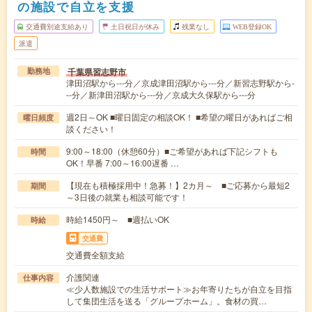
の施設で自立を支援
交通費別途支給あり
土日祝日が休み
残業なし
WEB登録OK
派遣
千葉県習志野市
勤務地
津田沼駅から---分／京成津田沼駅から---分／新習志野駅から-
--分／新津田沼駅から---分／京成大久保駅から---分
週2日～OK ■曜日固定の相談OK！ ■希望の曜日があればご相
曜日頻度
談ください！
9:00～18:00（休憩60分）■ご希望があれば下記シフトも
時間
OK！早番 7:00～16:00遅番 …
【現在も積極採用中！急募！】2カ月～ ■ご応募から最短2
期間
～3日後の就業も相談可能です！
時給1450円～ ■週払いOK
時給
交通費
交通費全額支給
介護関連
仕事内容
≪少人数施設での生活サポート≫お年寄りたちが自立を目指
して集団生活を送る「グループホーム」。食材の買…