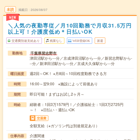
未読
掲載日
2026/08/07
NEW
＼人気の夜勤専従／月10回勤務で月収31.5万円
以上可！介護度低め＊日払いOK
交通費別途支給あり
残業なし
WEB登録OK
派遣
千葉県習志野市
勤務地
津田沼駅から---分／京成津田沼駅から---分／新習志野駅から-
--分／新津田沼駅から---分／京成大久保駅から---分
週2回～OK！ ※月8回～10回程度勤務できる方
曜日頻度
16:00～翌9:00 ※施設によって前後あり
時間
即日可能！まずはお試し2ヶ月～
期間
経験者：1回3万1579円！／介護福祉士：1回3万2725円
時給
～！ ※日払い・週払いOK
交通費
全額支給（※ガソリン代は別途規定あり）
介護関連
仕事内容