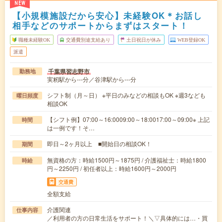
NEW
【小規模施設だから安心】未経験OK＊お話し
相手などのサポートからまずはスタート！
職種未経験OK
交通費別途支給あり
土日祝日が休み
WEB登録OK
派遣
千葉県習志野市
勤務地
実籾駅から---分／谷津駅から---分
シフト制（月～日） ※平日のみなどの相談もOK ※週3なども
曜日頻度
相談OK
【シフト例】07:00～16:0009:00～18:0017:00～09:00※ 上記
時間
は一例です！そ…
即日～2ヶ月以上 ■開始日の相談OK！
期間
無資格の方：時給1500円～1875円 / 介護福祉士：時給1800
時給
円～2250円 / 初任者以上：時給1600円～2000円
交通費
全額支給
介護関連
仕事内容
／利用者の方の日常生活をサポート！＼▽具体的には…・買