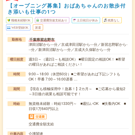
【オープニング募集】おばあちゃんのお散歩付
き添いも仕事の1つ
職種未経験OK
交通費別途支給あり
土日祝日が休み
残業なし
WEB登録OK
派遣
千葉県習志野市
勤務地
津田沼駅から---分／京成津田沼駅から---分／新習志野駅から-
--分／新津田沼駅から---分／京成大久保駅から---分
週3日～（週2日～も相談OK） ■曜日固定の相談OK！ ■希望
曜日頻度
の曜日があればご相談ください！
9:00～18:00（休憩60分）■ご希望があれば下記シフトも
時間
OK！早番 7:00～16:00遅番 …
【現在も積極採用中！急募！】2カ月～ ■ご応募から最短2
期間
～3日後の就業も相談可能です！
無資格未経験：時給1330円～ ■週払いOK ■扶養内OK ■
時給
日収1万640円以上
交通費
交通費全額支給
介護関連
仕事内容