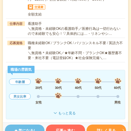
交通費
全額支給
看護助手
仕事内容
＼無資格・未経験OKの看護助手／医療行為は一切行わない
ので未経験でも安心！▽具体的には…・リネンやシ…
職種未経験OK / ブランクOK / パソコンスキル不要 / 英語力不
応募資格
要
＼無資格＊未経験OK／★年齢不問・ブランクOK★履歴書不
要・来社不要（電話登録OK）★社会保険完備＼…
職場の雰囲気
年齢層
20代
30代
40代
50代
60代
男女比率
女性
男性
もっと見る
気になる!
応募へ進む
詳しく見る