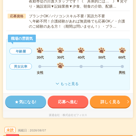
夜勤専従の介護スタッフです！《 具体的には… 》▼見守
り・施設巡回▼記録業務▼夕食、朝食の介助、配膳…
ブランクOK / パソコンスキル不要 / 英語力不要
応募資格
＼年齢不問！介護経験があれば無資格でも応募OK／・介護
のご経験のある方！（期間は問いません！）・ブラ…
職場の雰囲気
年齢層
20代
30代
40代
50代
60代
男女比率
女性
男性
もっと見る
気になる!
応募へ進む
詳しく見る
派遣会社
株式会社ゼフィロス
未読
掲載日
2026/08/07