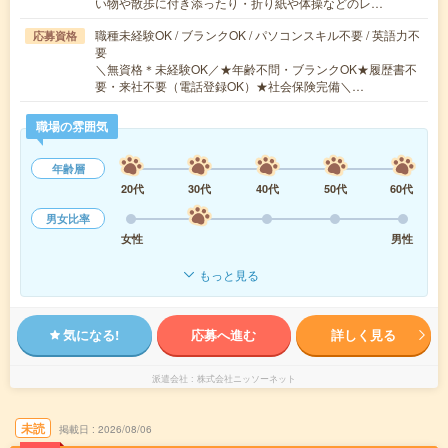
い物や散歩に付き添ったり・折り紙や体操などのレ…
職種未経験OK / ブランクOK / パソコンスキル不要 / 英語力不
応募資格
要
＼無資格＊未経験OK／★年齢不問・ブランクOK★履歴書不
要・来社不要（電話登録OK）★社会保険完備＼…
職場の雰囲気
年齢層
20代
30代
40代
50代
60代
男女比率
女性
男性
もっと見る
気になる!
応募へ進む
詳しく見る
派遣会社
株式会社ニッソーネット
未読
掲載日
2026/08/06