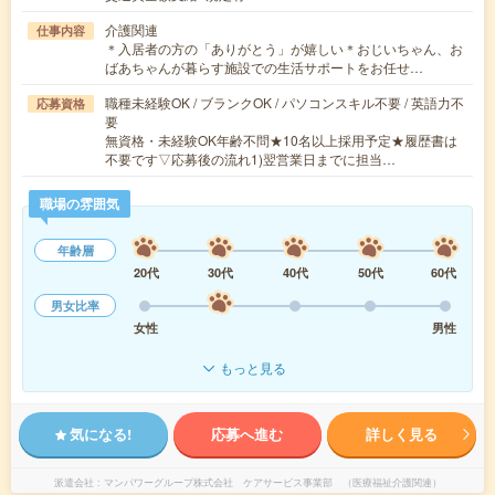
介護関連
仕事内容
＊入居者の方の「ありがとう」が嬉しい＊おじいちゃん、お
ばあちゃんが暮らす施設での生活サポートをお任せ…
職種未経験OK / ブランクOK / パソコンスキル不要 / 英語力不
応募資格
要
無資格・未経験OK年齢不問★10名以上採用予定★履歴書は
不要です▽応募後の流れ1)翌営業日までに担当…
職場の雰囲気
年齢層
20代
30代
40代
50代
60代
男女比率
女性
男性
もっと見る
気になる!
応募へ進む
詳しく見る
派遣会社
マンパワーグループ株式会社 ケアサービス事業部 （医療福祉介護関連）