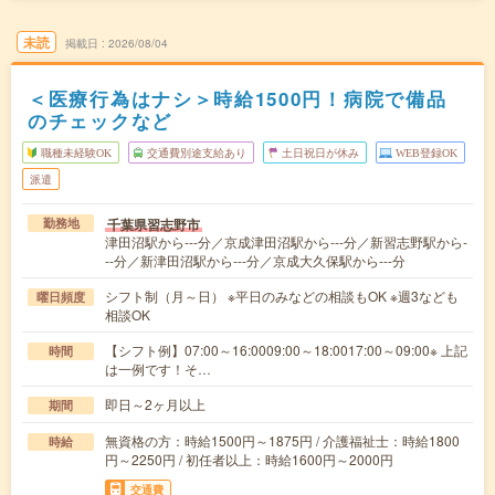
未読
掲載日
2026/08/04
＜医療行為はナシ＞時給1500円！病院で備品
のチェックなど
職種未経験OK
交通費別途支給あり
土日祝日が休み
WEB登録OK
派遣
千葉県習志野市
勤務地
津田沼駅から---分／京成津田沼駅から---分／新習志野駅から-
--分／新津田沼駅から---分／京成大久保駅から---分
シフト制（月～日） ※平日のみなどの相談もOK ※週3なども
曜日頻度
相談OK
【シフト例】07:00～16:0009:00～18:0017:00～09:00※ 上記
時間
は一例です！そ…
即日～2ヶ月以上
期間
無資格の方：時給1500円～1875円 / 介護福祉士：時給1800
時給
円～2250円 / 初任者以上：時給1600円～2000円
交通費