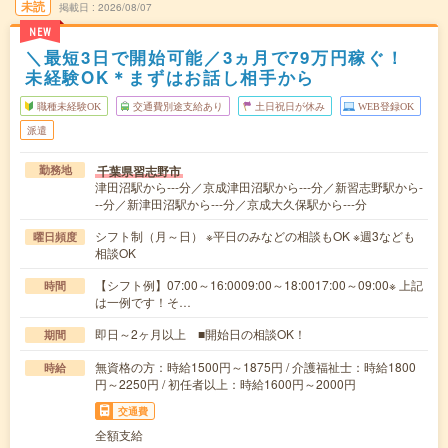
未読
掲載日
2026/08/07
NEW
＼最短3日で開始可能／3ヵ月で79万円稼ぐ！
未経験OK＊まずはお話し相手から
職種未経験OK
交通費別途支給あり
土日祝日が休み
WEB登録OK
派遣
千葉県習志野市
勤務地
津田沼駅から---分／京成津田沼駅から---分／新習志野駅から-
--分／新津田沼駅から---分／京成大久保駅から---分
シフト制（月～日） ※平日のみなどの相談もOK ※週3なども
曜日頻度
相談OK
【シフト例】07:00～16:0009:00～18:0017:00～09:00※ 上記
時間
は一例です！そ…
即日～2ヶ月以上 ■開始日の相談OK！
期間
無資格の方：時給1500円～1875円 / 介護福祉士：時給1800
時給
円～2250円 / 初任者以上：時給1600円～2000円
交通費
全額支給