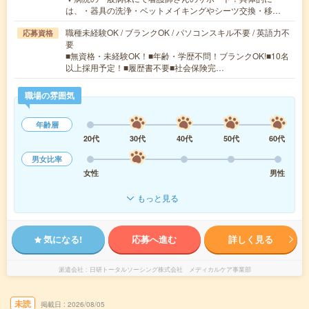
は、・器具の洗浄・ベットメイキングやシーツ交換・移…
職種未経験OK / ブランクOK / パソコンスキル不要 / 英語力不
応募資格
要
■無資格・未経験OK！■年齢・学歴不問！ブランクOK!■10名
以上採用予定！■履歴書不要■社会保険完…
職場の雰囲気
年齢層
20代
30代
40代
50代
60代
男女比率
女性
男性
もっと見る
気になる!
応募へ進む
詳しく見る
派遣会社
日研トータルソーシング株式会社 メディカルケア事業部
未読
掲載日
2026/08/05