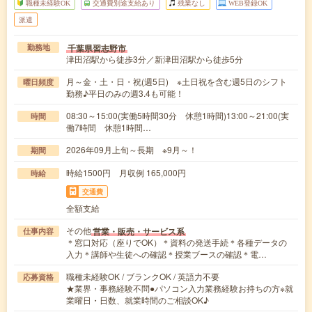
職種未経験OK
交通費別途支給あり
残業なし
WEB登録OK
派遣
千葉県習志野市
勤務地
津田沼駅から徒歩3分／新津田沼駅から徒歩5分
月～金・土・日・祝(週5日) ※土日祝を含む週5日のシフト
曜日頻度
勤務♪平日のみの週3.4も可能！
08:30～15:00(実働5時間30分 休憩1時間)13:00～21:00(実
時間
働7時間 休憩1時間…
2026年09月上旬～長期 ※9月～！
期間
時給1500円 月収例 165,000円
時給
交通費
全額支給
その他
営業・販売・サービス系
仕事内容
＊窓口対応（座りでOK）＊資料の発送手続＊各種データの
入力＊講師や生徒への確認＊授業ブースの確認＊電…
職種未経験OK / ブランクOK / 英語力不要
応募資格
★業界・事務経験不問●パソコン入力業務経験お持ちの方※就
業曜日・日数、就業時間のご相談OK♪