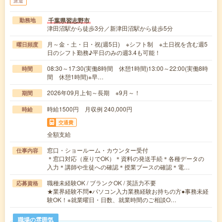
派遣
千葉県習志野市
勤務地
津田沼駅から徒歩3分／新津田沼駅から徒歩5分
月～金・土・日・祝(週5日) ※シフト制 ※土日祝を含む週5
曜日頻度
日のシフト勤務♪平日のみの週3.4も可能！
08:30～17:30(実働8時間 休憩1時間)13:00～22:00(実働8時
時間
間 休憩1時間)※早…
2026年09月上旬～長期 ※9月～！
期間
時給1500円 月収例 240,000円
時給
交通費
全額支給
窓口・ショールーム・カウンター受付
仕事内容
＊窓口対応（座りでOK）＊資料の発送手続＊各種データの
入力＊講師や生徒への確認＊授業ブースの確認＊電…
職種未経験OK / ブランクOK / 英語力不要
応募資格
★業界経験不問●パソコン入力業務経験お持ちの方●事務未経
験OK！※就業曜日・日数、就業時間のご相談O…
職場の雰囲気