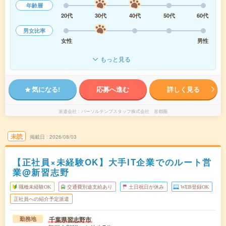
年齢層
20代
30代
40代
50代
60代
男女比率
女性
男性
もっと見る
気になる!
応募へ進む
詳しく見る
派遣会社
パーソルテンプスタッフ株式会社 首都圏
未読
掲載日
2026/08/03
【正社員×未経験OK】大手IT企業でのルート営
業@新習志野
職種未経験OK
交通費別途支給あり
土日祝日が休み
WEB登録OK
正社員への紹介予定派遣
千葉県習志野市
勤務地