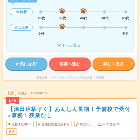
年齢層
20代
30代
40代
50代
60代
男女比率
女性
男性
もっと見る
気になる!
応募へ進む
詳しく見る
派遣会社
パーソルテンプスタッフ株式会社 首都圏
未読
掲載日
2026/08/04
NEW
【津田沼駅すぐ】あんしん長期！予備校で受付
×事務！残業なし
職種未経験OK
交通費別途支給あり
残業なし
WEB登録OK
派遣