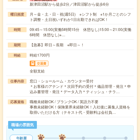
新津田沼駅から徒歩2分／津田沼駅から徒歩6分
月～金・土・日・祝(週5日) ※シフト制 ※1か月ごとのシフ
曜日頻度
ト調整・土日祝いずれか1日出勤できればOK！
09:45～15:00(実働5時間15分 休憩なし)15:00～21:00(実働
時間
6時間 休憩なし)※…
【急募】即日～長期 ※即日～！
期間
時給1700円
時給
交通費
全額支給
窓口・ショールーム・カウンター受付
仕事内容
＊お客様のアテンド＊次回予約の受付＊備品管理・発注＊申
込み書管理・発注＊データ入力＊ティッシュ・チラ…
職種未経験OK / ブランクOK / 英語力不要
応募資格
事務未経験OK！保険業界未経験OK！入社後に募集人資格を
取得いただける方（テキスト代・受験料は会社負…
職場の雰囲気
年齢層