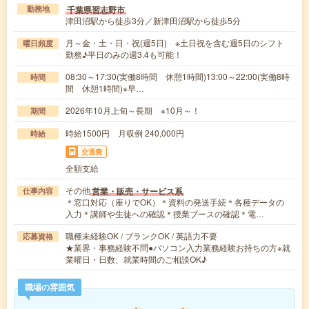
千葉県習志野市
勤務地
津田沼駅から徒歩3分／新津田沼駅から徒歩5分
月～金・土・日・祝(週5日) ※土日祝を含む週5日のシフト
曜日頻度
勤務♪平日のみの週3.4も可能！
08:30～17:30(実働8時間 休憩1時間)13:00～22:00(実働8時
時間
間 休憩1時間)※早…
2026年10月上旬～長期 ※10月～！
期間
時給1500円 月収例 240,000円
時給
交通費
全額支給
その他
営業・販売・サービス系
仕事内容
＊窓口対応（座りでOK）＊資料の発送手続＊各種データの
入力＊講師や生徒への確認＊授業ブースの確認＊電…
職種未経験OK / ブランクOK / 英語力不要
応募資格
★業界・事務経験不問●パソコン入力業務経験お持ちの方※就
業曜日・日数、就業時間のご相談OK♪
職場の雰囲気