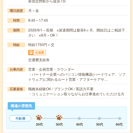
新習志野駅から徒歩7分
月～金
曜日頻度
8:45～17:45
時間
2026/9/1～長期 ※派遣期間は最長6ヶ月、開始日はご相談下
期間
さい ※9月～OK！
時給1750円＋交
時給
交通費
交通費支給有
営業・企画営業・ラウンダー
仕事内容
・パートナー企業へのパソコン情報機器(ハードウェア、ソフ
トウェア)に関わるルート営業・アフターケアサ…
職種未経験OK / ブランクOK / 英語力不要
応募資格
・コミュニケーション取りながらお仕事進めていただける方
職場の雰囲気
年齢層
20代
30代
40代
50代
60代