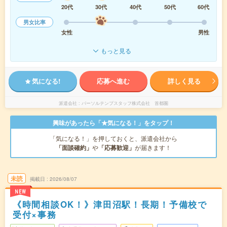
20代
30代
40代
50代
60代
男女比率
女性
男性
もっと見る
気になる!
応募へ進む
詳しく見る
派遣会社
パーソルテンプスタッフ株式会社 首都圏
興味があったら「★気になる！」をタップ！
「気になる！」を押しておくと、派遣会社から
「面談確約」
や
「応募歓迎」
が届きます！
未読
掲載日
2026/08/07
NEW
《時間相談OK！》津田沼駅！長期！予備校で
受付×事務