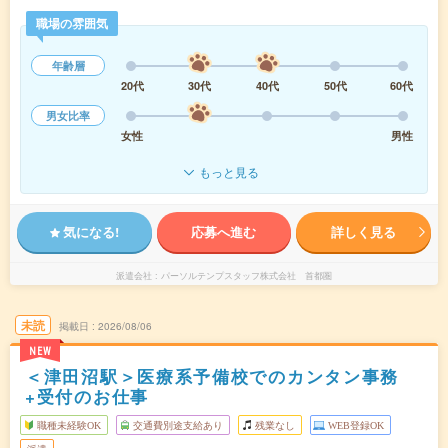
職場の雰囲気
年齢層
20代
30代
40代
50代
60代
男女比率
女性
男性
もっと見る
気になる!
応募へ進む
詳しく見る
派遣会社
パーソルテンプスタッフ株式会社 首都圏
未読
掲載日
2026/08/06
NEW
＜津田沼駅＞医療系予備校でのカンタン事務
+受付のお仕事
職種未経験OK
交通費別途支給あり
残業なし
WEB登録OK