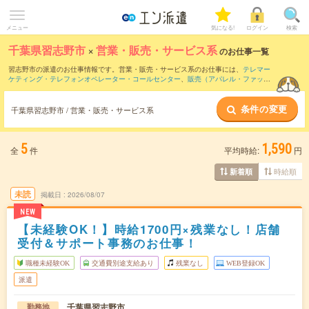
メニュー
気になる!
ログイン
検索
千葉県習志野市
×
営業・販売・サービス系
のお仕事一覧
習志野市の派遣のお仕事情報です。営業・販売・サービス系のお仕事には、
テレマー
ケティング・テレフォンオペレーター・コールセンター
、
販売（アパレル・ファッシ
ョン・コスメ）
、
窓口・ショールーム・カウンター受付
などがあります。さらに、
短
期
・
単発
などの期間や、
職種未経験OK
などのこだわり条件で絞り込んでいただけま
条件の変更
す。
千葉県習志野市 / 営業・販売・サービス系
5
1,590
全
件
平均時給:
円
時給順
新着順
未読
掲載日
2026/08/07
NEW
【未経験OK！】時給1700円×残業なし！店舗
受付＆サポート事務のお仕事！
職種未経験OK
交通費別途支給あり
残業なし
WEB登録OK
派遣
千葉県習志野市
勤務地