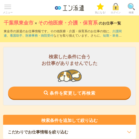
メニュー
気になる!
ログイン
検索
千葉県東金市
×
その他医療・介護・保育系
のお仕事一覧
東金市の派遣のお仕事情報です。その他医療・介護・保育系のお仕事の他に、
介護関
連
、
看護助手
、
医療事務・病院受付
などを取り揃えています。さらに、
短期
・
単発
な
どの期間や、
職種未経験OK
などのこだわり条件で絞り込んでいただけます。
検索した条件に合う
お仕事がありませんでした
条件を変更して再検索
検索条件を追加して絞り込む
こだわり
でお仕事情報を絞り込む