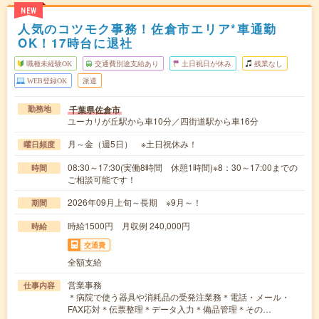
NEW
人気のコツモク事務！佐倉市エリア*車通勤
OK！17時台に退社
職種未経験OK
交通費別途支給あり
土日祝日が休み
残業なし
WEB登録OK
派遣
千葉県佐倉市
勤務地
ユーカリが丘駅から車10分／四街道駅から車16分
月～金（週5日） ※土日祝休み！
曜日頻度
08:30～17:30(実働8時間 休憩1時間)※8：30～17:00までの
時間
ご相談可能です！
2026年09月上旬～長期 ※9月～！
期間
時給1500円 月収例 240,000円
時給
交通費
全額支給
営業事務
仕事内容
＊病院で使う器具や消耗品の受発注業務＊電話・メール・
FAX応対＊伝票整理＊データ入力＊備品管理＊その…