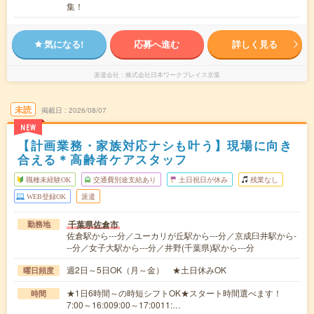
集！
気になる!
応募へ進む
詳しく見る
派遣会社
株式会社日本ワークプレイス京葉
未読
掲載日
2026/08/07
NEW
【計画業務・家族対応ナシも叶う】現場に向き
合える＊高齢者ケアスタッフ
職種未経験OK
交通費別途支給あり
土日祝日が休み
残業なし
WEB登録OK
派遣
千葉県佐倉市
勤務地
佐倉駅から---分／ユーカリが丘駅から---分／京成臼井駅から-
--分／女子大駅から---分／井野(千葉県)駅から---分
週2日～5日OK（月～金） ★土日休みOK
曜日頻度
★1日6時間～の時短シフトOK★スタート時間選べます！
時間
7:00～16:009:00～17:0011:…