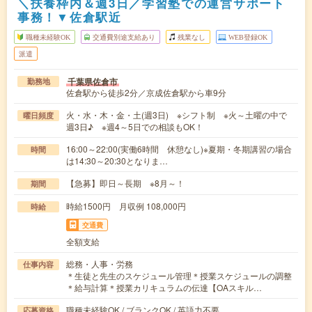
＼扶養枠内＆週3日／学習塾での運営サポート
事務！▼佐倉駅近
職種未経験OK
交通費別途支給あり
残業なし
WEB登録OK
派遣
千葉県佐倉市
勤務地
佐倉駅から徒歩2分／京成佐倉駅から車9分
火・水・木・金・土(週3日) ※シフト制 ※火～土曜の中で
曜日頻度
週3日♪ ※週4～5日での相談もOK！
16:00～22:00(実働6時間 休憩なし)※夏期・冬期講習の場合
時間
は14:30～20:30となりま…
【急募】即日～長期 ※8月～！
期間
時給1500円 月収例 108,000円
時給
交通費
全額支給
総務・人事・労務
仕事内容
＊生徒と先生のスケジュール管理＊授業スケジュールの調整
＊給与計算＊授業カリキュラムの伝達【OAスキル…
職種未経験OK / ブランクOK / 英語力不要
応募資格