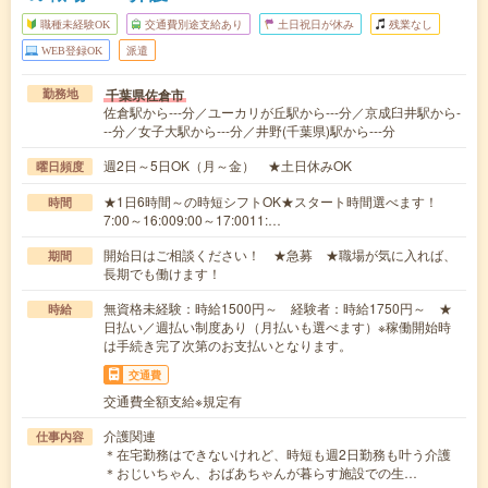
職種未経験OK
交通費別途支給あり
土日祝日が休み
残業なし
WEB登録OK
派遣
千葉県佐倉市
勤務地
佐倉駅から---分／ユーカリが丘駅から---分／京成臼井駅から-
--分／女子大駅から---分／井野(千葉県)駅から---分
週2日～5日OK（月～金） ★土日休みOK
曜日頻度
★1日6時間～の時短シフトOK★スタート時間選べます！
時間
7:00～16:009:00～17:0011:…
開始日はご相談ください！ ★急募 ★職場が気に入れば、
期間
長期でも働けます！
無資格未経験：時給1500円～ 経験者：時給1750円～ ★
時給
日払い／週払い制度あり（月払いも選べます）※稼働開始時
は手続き完了次第のお支払いとなります。
交通費
交通費全額支給※規定有
介護関連
仕事内容
＊在宅勤務はできないけれど、時短も週2日勤務も叶う介護
＊おじいちゃん、おばあちゃんが暮らす施設での生…