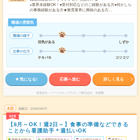
※業界未経験OK！●受付対応などのご経験がある方●何かしら
の事務経験がある方★教育業界に興味のある方…
職場の雰囲気
職場の様子
活気がある
しずか
仕事の仕方
テキパキ
コツコツ
気になる!
応募へ進む
詳しく見る
派遣会社
パーソルテンプスタッフ株式会社 首都圏
未読
掲載日
2026/08/07
NEW
【8月～OK！週2日～】食事の準備などできる
ことから看護助手＊週払いOK
職種未経験OK
交通費別途支給あり
土日祝日が休み
残業なし