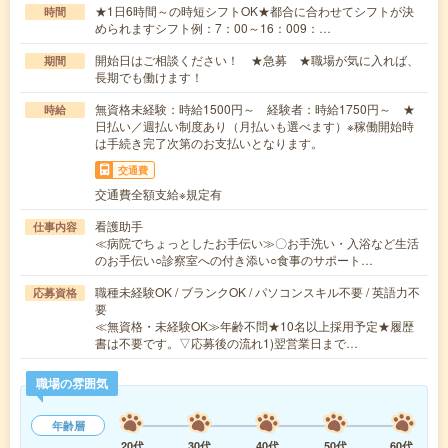
★1日6時間～の時短シフトOK★都合に合わせてシフトが決
時間
められますシフト例：7：00～16：009：…
開始日はご相談ください！ ★急募 ★職場が気に入れば、
期間
長期でも働けます！
無資格未経験：時給1500円～ 経験者：時給1750円～ ★
時給
日払い／週払い制度あり（月払いも選べます）※稼働開始時
は手続き完了次第のお支払いとなります。
交通費
交通費全額支給※規定有
看護助手
仕事内容
≪病院でちょっとしたお手伝い≫〇お手洗い・入浴など生活
のお手伝い○診察室への付き添い○食事のサポート…
職種未経験OK / ブランクOK / パソコンスキル不要 / 英語力不
応募資格
要
≪無資格・未経験OK≫年齢不問★10名以上採用予定★履歴
書は不要です。▽応募後の流れ1)翌営業日まで…
職場の雰囲気
年齢層
20代
30代
40代
50代
60代