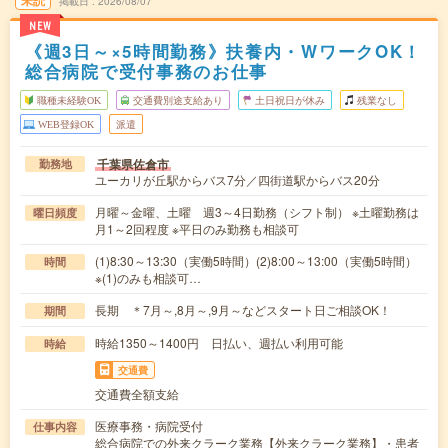
未読
掲載日
2026/08/07
NEW
《週3日～×5時間勤務》扶養内・WワークOK！
総合病院で受付事務のお仕事
職種未経験OK
交通費別途支給あり
土日祝日が休み
残業なし
WEB登録OK
派遣
千葉県佐倉市
勤務地
ユーカリが丘駅からバス7分／四街道駅からバス20分
月曜～金曜、土曜 週3～4日勤務（シフト制） ※土曜勤務は
曜日頻度
月1～2回程度 ※平日のみ勤務も相談可
(1)8:30～13:30（実働5時間）(2)8:00～13:00（実働5時間）
時間
※(1)のみも相談可…
長期 ＊7月～,8月～,9月～などスタート日ご相談OK！
期間
時給1350～1400円 日払い、週払い利用可能
時給
交通費
交通費全額支給
医療事務・病院受付
仕事内容
総合病院での外来クラーク業務【外来クラーク業務】・患者