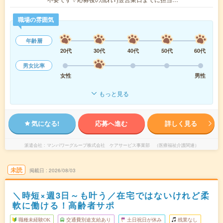
職場の雰囲気
年齢層
20代
30代
40代
50代
60代
男女比率
女性
男性
もっと見る
気になる!
応募へ進む
詳しく見る
派遣会社
マンパワーグループ株式会社 ケアサービス事業部 （医療福祉介護関連）
未読
掲載日
2026/08/03
＼時短×週3日～も叶う／在宅ではないけれど柔
軟に働ける！高齢者サポ
職種未経験OK
交通費別途支給あり
土日祝日が休み
残業なし