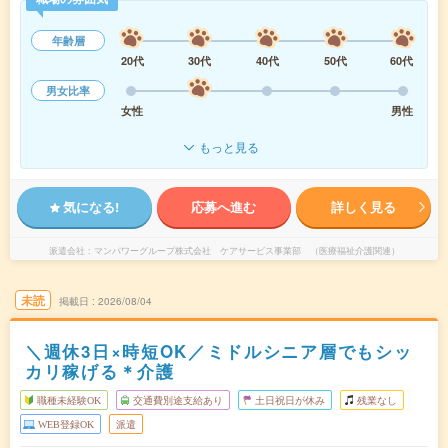
年齢層
20代
30代
40代
50代
60代
男女比率
女性
男性
もっと見る
気になる!
応募へ進む
詳しく見る
派遣会社
マンパワーグループ株式会社 ケアサービス事業部 （医療福祉介護関連）
未読
掲載日
2026/08/04
＼週休3日×時短OK／ミドルシニア層でもシッ
カリ稼げる＊介護
職種未経験OK
交通費別途支給あり
土日祝日が休み
残業なし
WEB登録OK
派遣