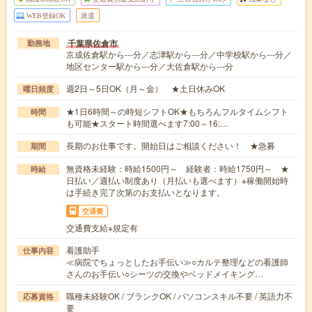
WEB登録OK
派遣
千葉県佐倉市
勤務地
京成佐倉駅から---分／志津駅から---分／中学校駅から---分／
地区センター駅から---分／大佐倉駅から---分
週2日～5日OK（月～金） ★土日休みOK
曜日頻度
★1日6時間～の時短シフトOK★もちろんフルタイムシフト
時間
も可能★スタート時間選べます7:00～16:…
長期のお仕事です。開始日はご相談ください！ ★急募
期間
無資格未経験：時給1500円～ 経験者：時給1750円～ ★
時給
日払い／週払い制度あり（月払いも選べます）※稼働開始時
は手続き完了次第のお支払いとなります。
交通費
交通費支給※規定有
看護助手
仕事内容
≪病院でちょっとしたお手伝い≫○カルテ整理などの看護師
さんのお手伝い○シーツの交換やベッドメイキング…
職種未経験OK / ブランクOK / パソコンスキル不要 / 英語力不
応募資格
要