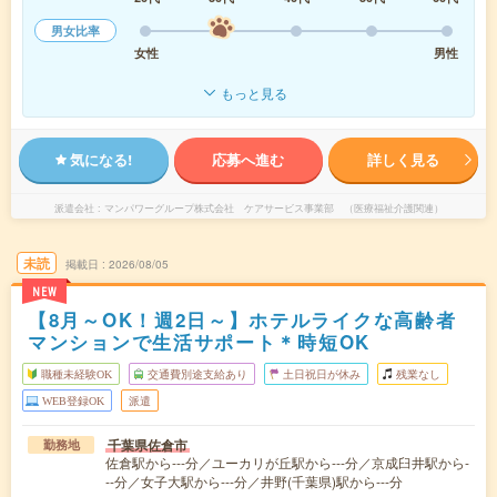
男女比率
女性
男性
もっと見る
気になる!
応募へ進む
詳しく見る
派遣会社
マンパワーグループ株式会社 ケアサービス事業部 （医療福祉介護関連）
未読
掲載日
2026/08/05
NEW
【8月～OK！週2日～】ホテルライクな高齢者
マンションで生活サポート＊時短OK
職種未経験OK
交通費別途支給あり
土日祝日が休み
残業なし
WEB登録OK
派遣
千葉県佐倉市
勤務地
佐倉駅から---分／ユーカリが丘駅から---分／京成臼井駅から-
--分／女子大駅から---分／井野(千葉県)駅から---分