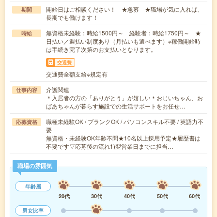
開始日はご相談ください！ ★急募 ★職場が気に入れば、
期間
長期でも働けます！
無資格未経験：時給1500円～ 経験者：時給1750円～ ★
時給
日払い／週払い制度あり（月払いも選べます）※稼働開始時
は手続き完了次第のお支払いとなります。
交通費
交通費全額支給※規定有
介護関連
仕事内容
＊入居者の方の「ありがとう」が嬉しい＊おじいちゃん、お
ばあちゃんが暮らす施設での生活サポートをお任せ…
職種未経験OK / ブランクOK / パソコンスキル不要 / 英語力不
応募資格
要
無資格・未経験OK年齢不問★10名以上採用予定★履歴書は
不要です▽応募後の流れ1)翌営業日までに担当…
職場の雰囲気
年齢層
20代
30代
40代
50代
60代
男女比率