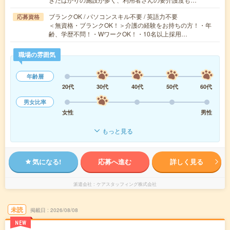
ブランクOK / パソコンスキル不要 / 英語力不要
応募資格
＜無資格・ブランクOK！＞介護の経験をお持ちの方！・年
齢、学歴不問！・WワークOK！・10名以上採用…
職場の雰囲気
年齢層
20代
30代
40代
50代
60代
男女比率
女性
男性
もっと見る
気になる!
応募へ進む
詳しく見る
派遣会社
ケアスタッフィング株式会社
未読
掲載日
2026/08/08
NEW