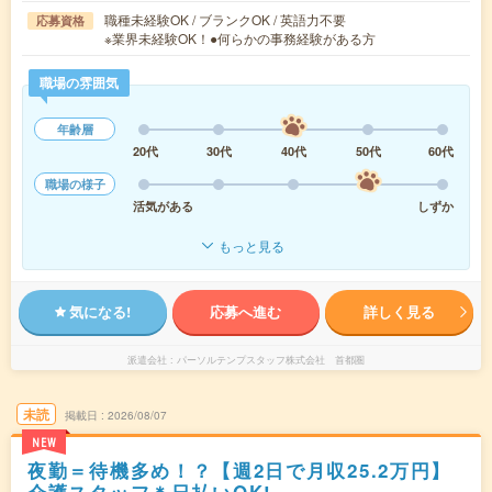
職種未経験OK / ブランクOK / 英語力不要
応募資格
※業界未経験OK！●何らかの事務経験がある方
職場の雰囲気
年齢層
20代
30代
40代
50代
60代
職場の様子
活気がある
しずか
もっと見る
気になる!
応募へ進む
詳しく見る
派遣会社
パーソルテンプスタッフ株式会社 首都圏
未読
掲載日
2026/08/07
NEW
夜勤＝待機多め！？【週2日で月収25.2万円】
介護スタッフ＊日払いOK!