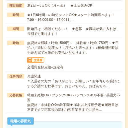
週2日～5日OK（月～金） ★土日休みOK
曜日頻度
★1日6時間～の時短シフトOK★スタート時間選べます！
時間
7:00～16:009:00～17:0011:…
開始日はご相談ください！ ★急募 ★職場が気に入れば、
期間
長期でも働けます！
無資格未経験：時給1500円～ 経験者：時給1750円～★日
時給
払い／週払い制度あり（月払いも選べます）※稼働開始時は
手続き完了次第のお支払いとなります。
交通費
交通費全額支給※規定有
介護関連
仕事内容
＊入居者の方の「ありがとう」が嬉しい＊お年寄りを笑顔に
する介護のお仕事です。おじいちゃん、おばあちゃ…
職種未経験OK / ブランクOK / パソコンスキル不要 / 英語力不
応募資格
要
無資格・未経験OK年齢不問★10名以上採用予定★履歴書は
不要です▽応募後の流れ1)翌営業日までに担当…
職場の雰囲気