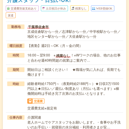
交通費別途支給あり
土日祝日が休み
残業なし
WEB登録OK
派遣
千葉県佐倉市
勤務地
京成佐倉駅から---分／志津駅から---分／中学校駅から---分／
地区センター駅から---分／大佐倉駅から---分
【夜勤】週2日～OK（月～金の間）
曜日頻度
16:00～翌9:00 ※
！※Wワークの場合、他のお仕事
残業なし
時間
と合わせ週40時間超の就業はご案内で…
開始日はご相談ください！ ★職場が気に入れば、長期でも
期間
働けます！
経験者時給1750円～（夜勤時給2188円～）★日収3万1500
時給
円以上★日払い／週払い制度あり（月払いも選べます）※稼
働開始時は手続き完了次第のお支払いとなります。
交通費
交通費支給※規定有
介護関連
仕事内容
老人ホームでケアスタッフをお願いします。・食事やお手洗
いのお手伝い・就寝前の水分補給・利用者さまが安…