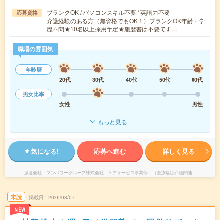
ブランクOK / パソコンスキル不要 / 英語力不要
応募資格
介護経験のある方（無資格でもOK！）ブランクOK年齢・学
歴不問★10名以上採用予定★履歴書は不要です…
職場の雰囲気
年齢層
20代
30代
40代
50代
60代
男女比率
女性
男性
もっと見る
気になる!
応募へ進む
詳しく見る
派遣会社
マンパワーグループ株式会社 ケアサービス事業部 （医療福祉介護関連）
未読
掲載日
2026/08/07
NEW