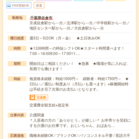
WEB登録OK
派遣
千葉県佐倉市
勤務地
京成佐倉駅から---分／志津駅から---分／中学校駅から---分／
地区センター駅から---分／大佐倉駅から---分
週3日～5日OK（月～金） ★土日休みOK
曜日頻度
★1日6時間～の時短シフトOK★スタート時間選べます！
時間
7:00～16:009:00～17:0011:…
開始日はご相談ください！ ★急募 ★職場が気に入れば、
期間
長期でも働けます！
無資格未経験：時給1500円～ 経験者：時給1750円～ ★
時給
日払い／週払い制度あり（月払いも選べます）※稼働開始時
は手続き完了次第のお支払いとなります。
交通費
交通費全額支給※規定有
介護関連
仕事内容
＊入居者の方の「ありがとう」が嬉しい＊ お年寄りを笑顔に
する介護のお仕事です。おじいちゃん、おばあち…
職種未経験OK / ブランクOK / パソコンスキル不要 / 英語力不
応募資格