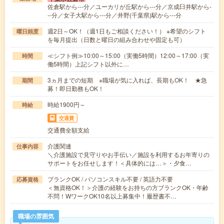
佐倉駅から---分／ユーカリが丘駅から---分／京成臼井駅から-
--分／女子大駅から---分／井野(千葉県)駅から---分
週2日～OK！（週1日もご相談ください！） ※希望のシフト
曜日頻度
を毎月提出（日数と曜日の組み合わせや固定も可）
≪シフト例≫10:00～15:00（実働5時間）12:00～17:00（実
時間
働5時間）上記シフト以外に…
3ヵ月までの短期 ※職場が気に入れば、長期もOK！ ★急
期間
募！即日勤務もOK！
時給1900円～
時給
交通費
交通費全額支給
介護関連
仕事内容
＼介護施設で見守りやお手伝い／施設を利用するお年寄りの
サポートをお任せします！＜具体的には…＞・夕食…
ブランクOK / パソコンスキル不要 / 英語力不要
応募資格
＜無資格OK！＞介護の経験をお持ちの方ブランクOK・年齢
不問！WワークOK10名以上募集中！履歴書不…
職場の雰囲気