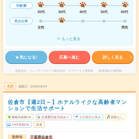
年齢層
20代
30代
40代
50代
60代
男女比率
女性
男性
もっと見る
気になる!
応募へ進む
詳しく見る
派遣会社
マンパワーグループ株式会社 ケアサービス事業部 （医療福祉介護関連）
未読
掲載日
2026/08/04
佐倉市【週2日～】ホテルライクな高齢者マン
ションで生活サポート
職種未経験OK
交通費別途支給あり
土日祝日が休み
残業なし
WEB登録OK
派遣
千葉県佐倉市
勤務地