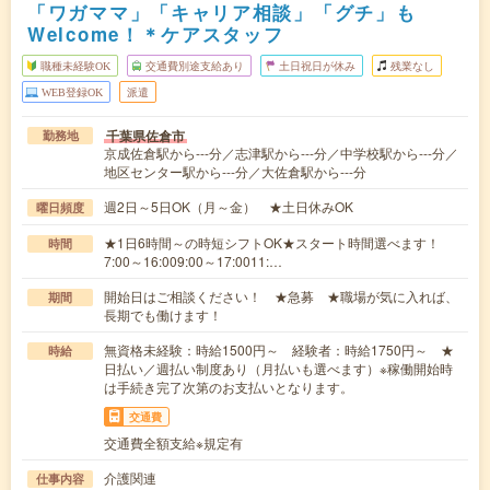
「ワガママ」「キャリア相談」「グチ」も
Welcome！＊ケアスタッフ
職種未経験OK
交通費別途支給あり
土日祝日が休み
残業なし
WEB登録OK
派遣
千葉県佐倉市
勤務地
京成佐倉駅から---分／志津駅から---分／中学校駅から---分／
地区センター駅から---分／大佐倉駅から---分
週2日～5日OK（月～金） ★土日休みOK
曜日頻度
★1日6時間～の時短シフトOK★スタート時間選べます！
時間
7:00～16:009:00～17:0011:…
開始日はご相談ください！ ★急募 ★職場が気に入れば、
期間
長期でも働けます！
無資格未経験：時給1500円～ 経験者：時給1750円～ ★
時給
日払い／週払い制度あり（月払いも選べます）※稼働開始時
は手続き完了次第のお支払いとなります。
交通費
交通費全額支給※規定有
介護関連
仕事内容