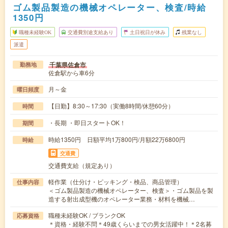
ゴム製品製造の機械オペレーター、検査/時給
1350円
職種未経験OK
交通費別途支給あり
土日祝日が休み
残業なし
派遣
千葉県佐倉市
勤務地
佐倉駅から車6分
月～金
曜日頻度
【日勤】8:30～17:30（実働8時間/休憩60分）
時間
・長期 ・即日スタートOK！
期間
時給1350円 日額平均1万800円/月額22万6800円
時給
交通費
交通費支給（規定あり）
軽作業（仕分け・ピッキング・検品、商品管理）
仕事内容
＜ゴム製品製造の機械オペレーター、検査＞・ゴム製品を製
造する射出成型機のオペレーター業務・材料を機械…
職種未経験OK / ブランクOK
応募資格
＊資格・経験不問＊49歳くらいまでの男女活躍中！＊2名募