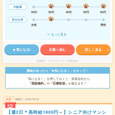
年齢層
20代
30代
40代
50代
60代
男女比率
女性
男性
もっと見る
気になる!
応募へ進む
詳しく見る
派遣会社
ケアスタッフィング株式会社
興味があったら「★気になる！」をタップ！
「気になる！」を押しておくと、派遣会社から
「面談確約」
や
「応募歓迎」
が届きます！
未読
掲載日
2026/08/08
NEW
【週2日＊高時給1900円～】シニア向けマンシ