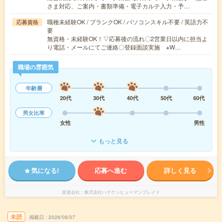
さま対応、ご案内・書類準備・電子カルテ入力・予…
職種未経験OK / ブランクOK / パソコンスキル不要 / 英語力不
応募資格
要
無資格・未経験OK！▽応募後の流れ〇2営業日以内に担当よ
り電話・メールにてご連絡〇登録面談実施 ※W…
職場の雰囲気
年齢層
20代
30代
40代
50代
60代
男女比率
女性
男性
もっと見る
気になる!
応募へ進む
詳しく見る
派遣会社
株式会社ハナケンヒューマンブレイド
未読
掲載日
2026/08/07