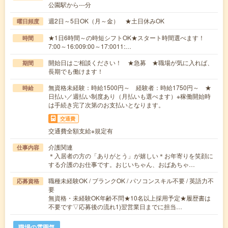
公園駅から---分
週2日～5日OK（月～金） ★土日休みOK
曜日頻度
★1日6時間～の時短シフトOK★スタート時間選べます！
時間
7:00～16:009:00～17:0011:…
開始日はご相談ください！ ★急募 ★職場が気に入れば、
期間
長期でも働けます！
無資格未経験：時給1500円～ 経験者：時給1750円～ ★
時給
日払い／週払い制度あり（月払いも選べます）※稼働開始時
は手続き完了次第のお支払いとなります。
交通費
交通費全額支給※規定有
介護関連
仕事内容
＊入居者の方の「ありがとう」が嬉しい＊お年寄りを笑顔に
する介護のお仕事です。おじいちゃん、おばあちゃ…
職種未経験OK / ブランクOK / パソコンスキル不要 / 英語力不
応募資格
要
無資格・未経験OK年齢不問★10名以上採用予定★履歴書は
不要です▽応募後の流れ1)翌営業日までに担当…
職場の雰囲気