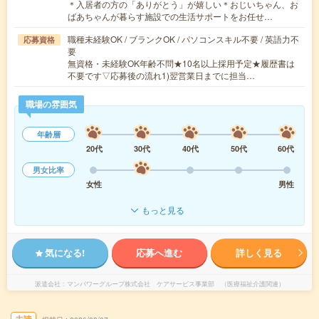
＊入居者の方の「ありがとう」が嬉しい＊おじいちゃん、お
ばあちゃんが暮らす施設での生活サポートをお任せ…
職種未経験OK / ブランクOK / パソコンスキル不要 / 英語力不
応募資格
要
無資格・未経験OK年齢不問★10名以上採用予定★履歴書は
不要です▽応募後の流れ1)翌営業日までに担当…
職場の雰囲気
年齢層
20代
30代
40代
50代
60代
男女比率
女性
男性
もっと見る
気になる!
応募へ進む
詳しく見る
派遣会社
マンパワーグループ株式会社 ケアサービス事業部 （医療福祉介護関連）