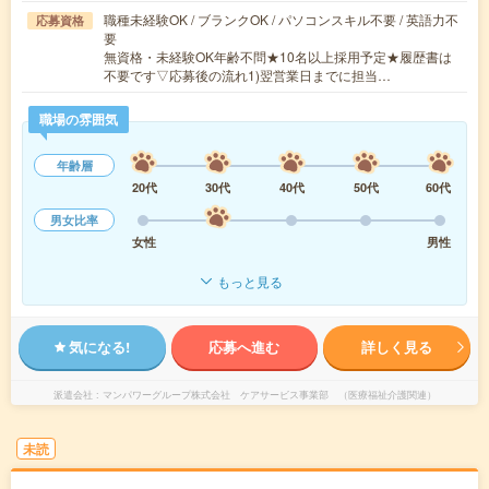
職種未経験OK / ブランクOK / パソコンスキル不要 / 英語力不
応募資格
要
無資格・未経験OK年齢不問★10名以上採用予定★履歴書は
不要です▽応募後の流れ1)翌営業日までに担当…
職場の雰囲気
年齢層
20代
30代
40代
50代
60代
男女比率
女性
男性
もっと見る
気になる!
応募へ進む
詳しく見る
派遣会社
マンパワーグループ株式会社 ケアサービス事業部 （医療福祉介護関連）
未読