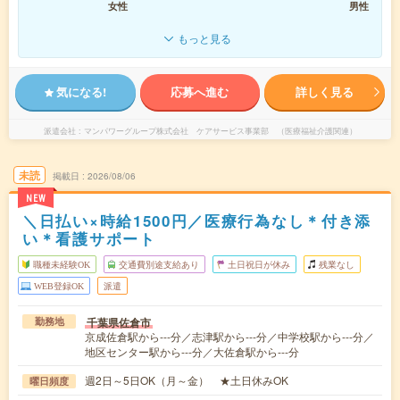
女性
男性
もっと見る
気になる!
応募へ進む
詳しく見る
派遣会社
マンパワーグループ株式会社 ケアサービス事業部 （医療福祉介護関連）
未読
掲載日
2026/08/06
NEW
＼日払い×時給1500円／医療行為なし＊付き添
い＊看護サポート
職種未経験OK
交通費別途支給あり
土日祝日が休み
残業なし
WEB登録OK
派遣
千葉県佐倉市
勤務地
京成佐倉駅から---分／志津駅から---分／中学校駅から---分／
地区センター駅から---分／大佐倉駅から---分
週2日～5日OK（月～金） ★土日休みOK
曜日頻度