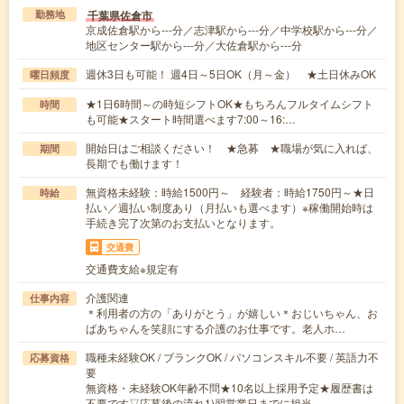
千葉県佐倉市
勤務地
京成佐倉駅から---分／志津駅から---分／中学校駅から---分／
地区センター駅から---分／大佐倉駅から---分
週休3日も可能！ 週4日～5日OK（月～金） ★土日休みOK
曜日頻度
★1日6時間～の時短シフトOK★もちろんフルタイムシフト
時間
も可能★スタート時間選べます7:00～16:…
開始日はご相談ください！ ★急募 ★職場が気に入れば、
期間
長期でも働けます！
無資格未経験：時給1500円～ 経験者：時給1750円～★日
時給
払い／週払い制度あり（月払いも選べます）※稼働開始時は
手続き完了次第のお支払いとなります。
交通費
交通費支給※規定有
介護関連
仕事内容
＊利用者の方の「ありがとう」が嬉しい＊おじいちゃん、お
ばあちゃんを笑顔にする介護のお仕事です。老人ホ…
職種未経験OK / ブランクOK / パソコンスキル不要 / 英語力不
応募資格
要
無資格・未経験OK年齢不問★10名以上採用予定★履歴書は
不要です▽応募後の流れ1)翌営業日までに担当…