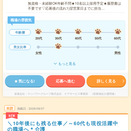
無資格・未経験OK年齢不問★10名以上採用予定★履歴書は
不要です▽応募後の流れ1)翌営業日までに担当…
職場の雰囲気
年齢層
20代
30代
40代
50代
60代
男女比率
女性
男性
もっと見る
気になる!
応募へ進む
詳しく見る
派遣会社
マンパワーグループ株式会社 ケアサービス事業部 （医療福祉介護関連）
未読
掲載日
2026/08/07
NEW
＼10年後にも残る仕事／～60代も現役活躍中
の職場へ＊介護