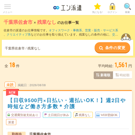
メニュー
気になる!
ログイン
検索
千葉県佐倉市
×
残業なし
のお仕事一覧
佐倉市の派遣のお仕事情報です。
オフィスワーク・事務系
、
営業・販売・サービス系
、
クリエイティブ系
などのお仕事を取り揃えています。残業なしの条件の他に、
交通
費別途支給あり
、
職種未経験OK
、
友だちと一緒の応募OK
などのこだわり条件も取り
揃えています。
条件の変更
千葉県佐倉市 / 残業なし
18
1,561
全
件
平均時給:
円
時給順
新着順
未読
掲載日
2026/08/08
NEW
【日収9500円×日払い・週払いOK！】週2日や
時短など働き方多数＊介護
交通費別途支給あり
土日祝日が休み
残業なし
WEB登録OK
派遣
千葉県佐倉市
勤務地