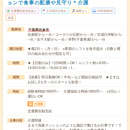
ョンで食事の配膳や見守り＊介護
交通費別途支給あり
土日祝日が休み
残業なし
WEB登録OK
派遣
千葉県佐倉市
勤務地
佐倉駅から---分／ユーカリが丘駅から---分／京成臼井駅から-
--分／女子大駅から---分／井野(千葉県)駅から---分
★週2日～（月～日） ※希望のシフトを毎月提出（日数と曜
曜日頻度
日の組み合わせや固定も可）
★【日勤のみ】1日5時間～OK！≪シフト例≫9:00～
時間
14:0010:00～15:0012:00～1…
【急募】即日勤務OK！中旬～など開始日相談可 ★まずは
期間
お試し2カ月～のスタートも歓迎！
経験者時給1900円～ 介護福祉士時給1950円～ ※日払い/
時給
週払いOK
交通費
交通費全額支給
介護関連
仕事内容
まるで高級マンションのような施設で働けるお仕事です！で
きたばかりの施設が多く、利用者さんの要介護度も…