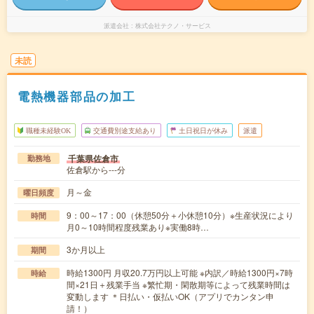
派遣会社
株式会社テクノ・サービス
未読
電熱機器部品の加工
職種未経験OK
交通費別途支給あり
土日祝日が休み
派遣
千葉県佐倉市
勤務地
佐倉駅から---分
月～金
曜日頻度
9：00～17：00（休憩50分＋小休憩10分）※生産状況により
時間
月0～10時間程度残業あり※実働8時…
3か月以上
期間
時給1300円 月収20.7万円以上可能 ※内訳／時給1300円×7時
時給
間×21日＋残業手当 ※繁忙期・閑散期等によって残業時間は
変動します ＊日払い・仮払いOK（アプリでカンタン申
請！）