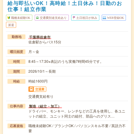
給与即払いOK！高時給！土日休み！日勤のお
仕事！組立作業
職種未経験OK
交通費別途支給あり
土日祝日が休み
WEB登録OK
派遣
千葉県佐倉市
勤務地
佐倉駅からバス15分
月～金
曜日頻度
8:45～17:30※表記のうち実働7時間45分です。
時間
2026/10/1～長期
期間
時給1600円
時給
交通費
交通費支給有り
製造（組立・加工）
仕事内容
ドライバー、モンキー、レンチなどの工具を使用し、各ユニ
ットの組立、ユニット同士の組付、部品へのグリス…
職種未経験OK / ブランクOK / パソコンスキル不要 / 英語力不
応募資格
要