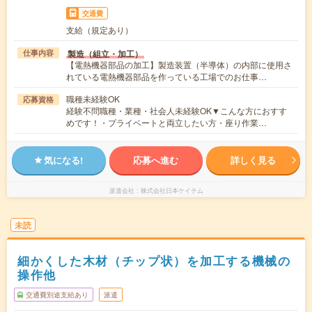
交通費
支給（規定あり）
製造（組立・加工）
仕事内容
【電熱機器部品の加工】製造装置（半導体）の内部に使用さ
れている電熱機器部品を作っている工場でのお仕事…
職種未経験OK
応募資格
経験不問職種・業種・社会人未経験OK▼こんな方におすす
めです！・プライベートと両立したい方・座り作業…
気になる!
応募へ進む
詳しく見る
派遣会社
株式会社日本ケイテム
未読
細かくした木材（チップ状）を加工する機械の
操作他
交通費別途支給あり
派遣