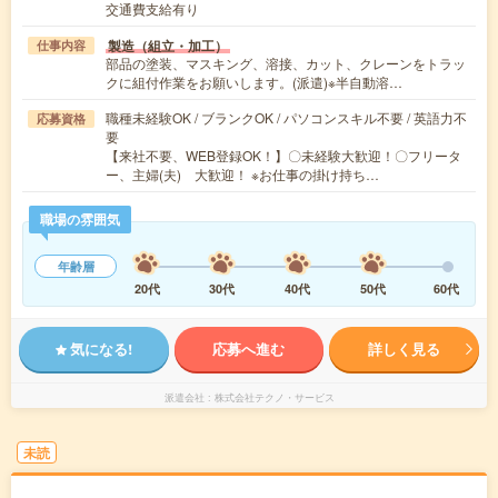
交通費支給有り
製造（組立・加工）
仕事内容
部品の塗装、マスキング、溶接、カット、クレーンをトラッ
クに組付作業をお願いします。(派遣)※半自動溶…
職種未経験OK / ブランクOK / パソコンスキル不要 / 英語力不
応募資格
要
【来社不要、WEB登録OK！】〇未経験大歓迎！〇フリータ
ー、主婦(夫) 大歓迎！ ※お仕事の掛け持ち…
職場の雰囲気
年齢層
20代
30代
40代
50代
60代
気になる!
応募へ進む
詳しく見る
派遣会社
株式会社テクノ・サービス
未読