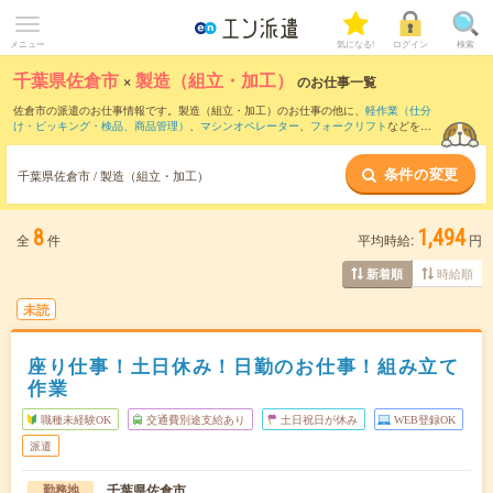
メニュー
気になる!
ログイン
検索
千葉県佐倉市
×
製造（組立・加工）
のお仕事一覧
佐倉市の派遣のお仕事情報です。製造（組立・加工）のお仕事の他に、
軽作業（仕分
け・ピッキング・検品、商品管理）
、
マシンオペレーター
、
フォークリフト
などを取
り揃えています。さらに、
短期
・
単発
などの期間や、
職種未経験OK
などのこだわり条
件で絞り込んでいただけます。職種辞典：
製造（組立・加工）のお仕事とは？とは？
条件の変更
千葉県佐倉市 / 製造（組立・加工）
8
1,494
全
件
平均時給:
円
時給順
新着順
未読
座り仕事！土日休み！日勤のお仕事！組み立て
作業
職種未経験OK
交通費別途支給あり
土日祝日が休み
WEB登録OK
派遣
千葉県佐倉市
勤務地