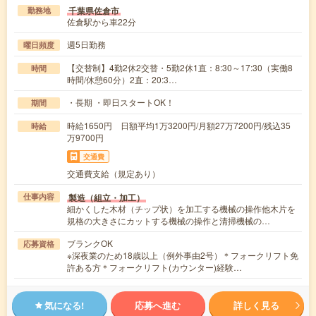
千葉県佐倉市
勤務地
佐倉駅から車22分
週5日勤務
曜日頻度
【交替制】4勤2休2交替・5勤2休1直：8:30～17:30（実働8
時間
時間/休憩60分）2直：20:3…
・長期 ・即日スタートOK！
期間
時給1650円 日額平均1万3200円/月額27万7200円/残込35
時給
万9700円
交通費
交通費支給（規定あり）
製造（組立・加工）
仕事内容
細かくした木材（チップ状）を加工する機械の操作他木片を
規格の大きさにカットする機械の操作と清掃機械の…
ブランクOK
応募資格
※深夜業のため18歳以上（例外事由2号）＊フォークリフト免
許ある方＊フォークリフト(カウンター)経験…
気になる!
応募へ進む
詳しく見る