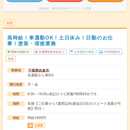
派遣会社
株式会社日本ワークプレイス京葉
未読
高時給！車通勤OK！土日休み！日勤のお仕
事！塗装・溶接業務
職種未経験OK
交通費別途支給あり
土日祝日が休み
WEB登録OK
派遣
千葉県佐倉市
勤務地
佐倉駅から車8分
月～金
曜日頻度
8:00～16:55※表記のうち実働7時間45分です。
時間
長期【ご応募から1週間以内(最短2日目)のスピード就業が可
期間
能】即日～
時給1600円
時給
交通費