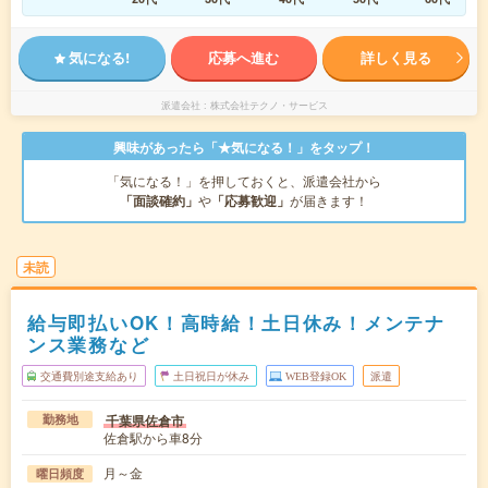
気になる!
応募へ進む
詳しく見る
派遣会社
株式会社テクノ・サービス
興味があったら「★気になる！」をタップ！
「気になる！」を押しておくと、派遣会社から
「面談確約」
や
「応募歓迎」
が届きます！
未読
給与即払いOK！高時給！土日休み！メンテナ
ンス業務など
交通費別途支給あり
土日祝日が休み
WEB登録OK
派遣
千葉県佐倉市
勤務地
佐倉駅から車8分
月～金
曜日頻度