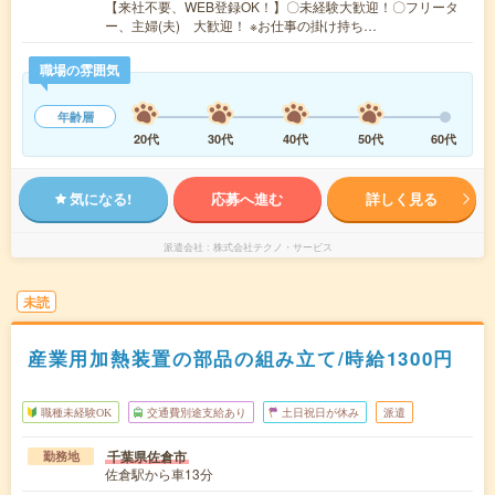
【来社不要、WEB登録OK！】〇未経験大歓迎！〇フリータ
ー、主婦(夫) 大歓迎！ ※お仕事の掛け持ち…
職場の雰囲気
年齢層
20代
30代
40代
50代
60代
気になる!
応募へ進む
詳しく見る
派遣会社
株式会社テクノ・サービス
未読
産業用加熱装置の部品の組み立て/時給1300円
職種未経験OK
交通費別途支給あり
土日祝日が休み
派遣
千葉県佐倉市
勤務地
佐倉駅から車13分