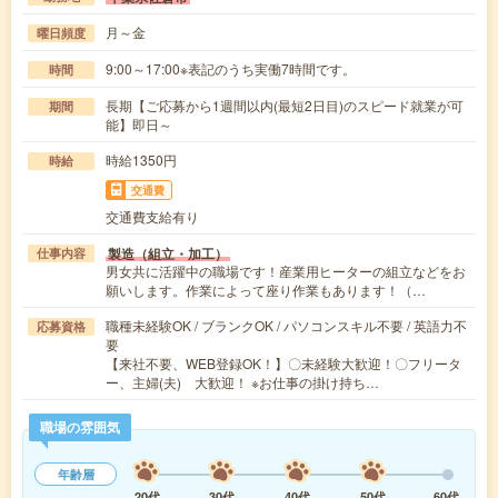
月～金
曜日頻度
9:00～17:00※表記のうち実働7時間です。
時間
長期【ご応募から1週間以内(最短2日目)のスピード就業が可
期間
能】即日～
時給1350円
時給
交通費
交通費支給有り
製造（組立・加工）
仕事内容
男女共に活躍中の職場です！産業用ヒーターの組立などをお
願いします。作業によって座り作業もあります！（…
職種未経験OK / ブランクOK / パソコンスキル不要 / 英語力不
応募資格
要
【来社不要、WEB登録OK！】〇未経験大歓迎！〇フリータ
ー、主婦(夫) 大歓迎！ ※お仕事の掛け持ち…
職場の雰囲気
年齢層
20代
30代
40代
50代
60代