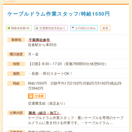
ケーブルドラム作業スタッフ/時給1550円
職種未経験OK
交通費別途支給あり
土日祝日が休み
派遣
千葉県佐倉市
勤務地
佐倉駅から車20分
月～金
曜日頻度
【日勤】8:30～17:20（実働7時間50分/休憩60分）
時間
・長期 ・即日スタートOK！
期間
時給1550円 日額平均1万2152円/月額25万5192円/残込29
時給
万3942円
交通費
交通費支給（規定あり）
製造（組立・加工）
仕事内容
ケーブルドラム作業スタッフ・重いケーブルを専用のケーブ
ルドラムに巻き付ける作業です。・ケーブルドラム…
職種未経験OK / ブランクOK