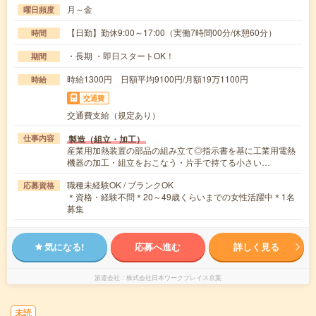
月～金
曜日頻度
【日勤】勤休9:00～17:00（実働7時間00分/休憩60分）
時間
・長期 ・即日スタートOK！
期間
時給1300円 日額平均9100円/月額19万1100円
時給
交通費
交通費支給（規定あり）
製造（組立・加工）
仕事内容
産業用加熱装置の部品の組み立て◎指示書を基に工業用電熱
機器の加工・組立をおこなう・片手で持てる小さい…
職種未経験OK / ブランクOK
応募資格
＊資格・経験不問＊20～49歳くらいまでの女性活躍中＊1名
募集
気になる!
応募へ進む
詳しく見る
派遣会社
株式会社日本ワークプレイス京葉
未読