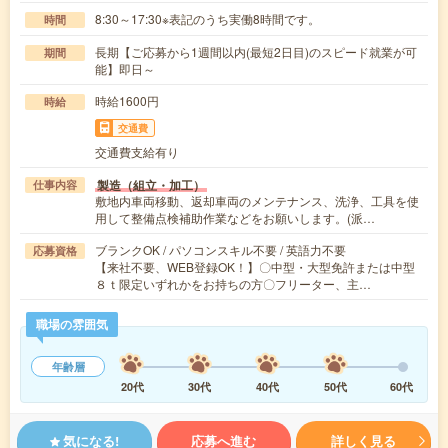
8:30～17:30※表記のうち実働8時間です。
時間
長期【ご応募から1週間以内(最短2日目)のスピード就業が可
期間
能】即日～
時給1600円
時給
交通費
交通費支給有り
製造（組立・加工）
仕事内容
敷地内車両移動、返却車両のメンテナンス、洗浄、工具を使
用して整備点検補助作業などをお願いします。(派…
ブランクOK / パソコンスキル不要 / 英語力不要
応募資格
【来社不要、WEB登録OK！】〇中型・大型免許または中型
８ｔ限定いずれかをお持ちの方〇フリーター、主…
職場の雰囲気
年齢層
20代
30代
40代
50代
60代
気になる!
応募へ進む
詳しく見る