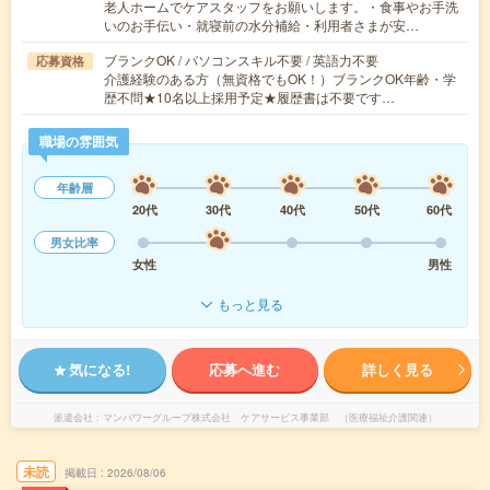
老人ホームでケアスタッフをお願いします。・食事やお手洗
いのお手伝い・就寝前の水分補給・利用者さまが安…
ブランクOK / パソコンスキル不要 / 英語力不要
応募資格
介護経験のある方（無資格でもOK！）ブランクOK年齢・学
歴不問★10名以上採用予定★履歴書は不要です…
職場の雰囲気
年齢層
20代
30代
40代
50代
60代
男女比率
女性
男性
もっと見る
気になる!
応募へ進む
詳しく見る
派遣会社
マンパワーグループ株式会社 ケアサービス事業部 （医療福祉介護関連）
未読
掲載日
2026/08/06