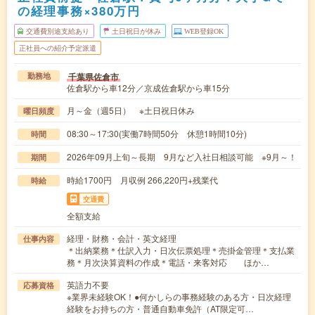
の経理事務×380万円
交通費別途支給あり
土日祝日が休み
WEB登録OK
正社員への紹介予定派遣
千葉県佐倉市
勤務地
佐倉駅から車12分／京成佐倉駅から車15分
月～金（週5日） ※土日祝日休み
曜日頻度
08:30～17:30(実働7時間50分 休憩1時間10分)
時間
2026年09月上旬～長期 9月など入社日相談可能 ※9月～！
期間
時給1700円 月収例 266,220円+残業代
時給
交通費
全額支給
経理・財務・会計・英文経理
仕事内容
＊出納業務＊仕訳入力・日次伝票処理＊売掛金管理＊支払業
務＊月次決算資料の作成＊電話・来客対応 ほか…
英語力不要
応募資格
※業界未経験OK！●何かしらの事務経験のある方・日次経理
経験をお持ちの方・普通自動車免許（AT限定可…