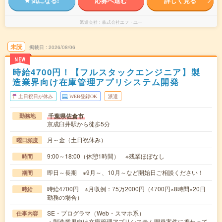
気になる!
応募へ進む
詳しく見る
派遣会社
株式会社エフ・ユー
未読
掲載日
2026/08/06
NEW
時給4700円！【フルスタックエンジニア】製
造業界向け在庫管理アプリシステム開発
土日祝日が休み
WEB登録OK
派遣
千葉県佐倉市
勤務地
京成臼井駅から徒歩5分
月～金（土日祝休み）
曜日頻度
9:00～18:00（休憩1時間） ※残業ほぼなし
時間
即日～長期 ※9月～、10月～など開始日ご相談ください！
期間
時給4700円 ※月収例：75万2000円（4700円×8時間×20日
時給
勤務の場合）
SE・プログラマ（Web・スマホ系）
仕事内容
・製造業界向け在庫管理アプリシステム開発案件に携わって