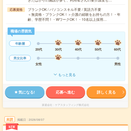
ブランクOK / パソコンスキル不要 / 英語力不要
応募資格
＜無資格・ブランクOK！＞介護の経験をお持ちの方！・年
齢、学歴不問！・WワークOK！・10名以上採用…
職場の雰囲気
年齢層
20代
30代
40代
50代
60代
男女比率
女性
男性
もっと見る
気になる!
応募へ進む
詳しく見る
派遣会社
ケアスタッフィング株式会社
未読
掲載日
2026/08/07
NEW