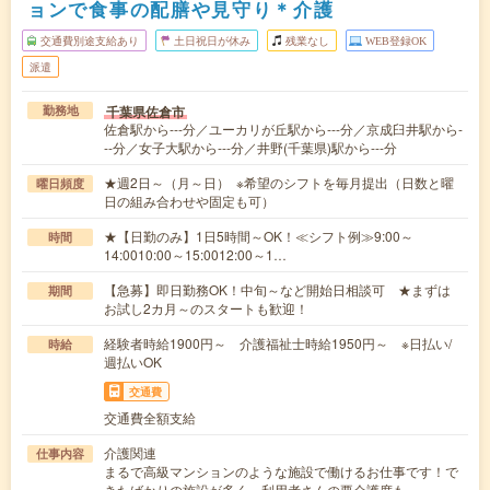
ョンで食事の配膳や見守り＊介護
交通費別途支給あり
土日祝日が休み
残業なし
WEB登録OK
派遣
千葉県佐倉市
勤務地
佐倉駅から---分／ユーカリが丘駅から---分／京成臼井駅から-
--分／女子大駅から---分／井野(千葉県)駅から---分
★週2日～（月～日） ※希望のシフトを毎月提出（日数と曜
曜日頻度
日の組み合わせや固定も可）
★【日勤のみ】1日5時間～OK！≪シフト例≫9:00～
時間
14:0010:00～15:0012:00～1…
【急募】即日勤務OK！中旬～など開始日相談可 ★まずは
期間
お試し2カ月～のスタートも歓迎！
経験者時給1900円～ 介護福祉士時給1950円～ ※日払い/
時給
週払いOK
交通費
交通費全額支給
介護関連
仕事内容
まるで高級マンションのような施設で働けるお仕事です！で
きたばかりの施設が多く、利用者さんの要介護度も…