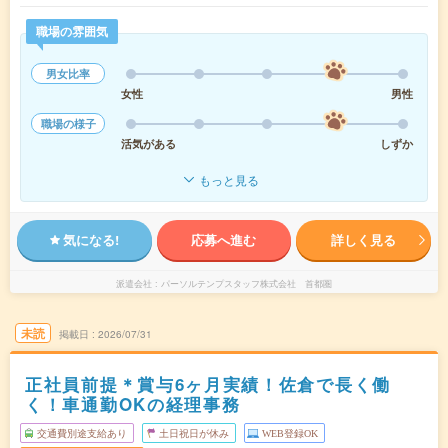
職場の雰囲気
男女比率
女性
男性
職場の様子
活気がある
しずか
もっと見る
気になる!
応募へ進む
詳しく見る
派遣会社
パーソルテンプスタッフ株式会社 首都圏
未読
掲載日
2026/07/31
正社員前提＊賞与6ヶ月実績！佐倉で長く働
く！車通勤OKの経理事務
交通費別途支給あり
土日祝日が休み
WEB登録OK