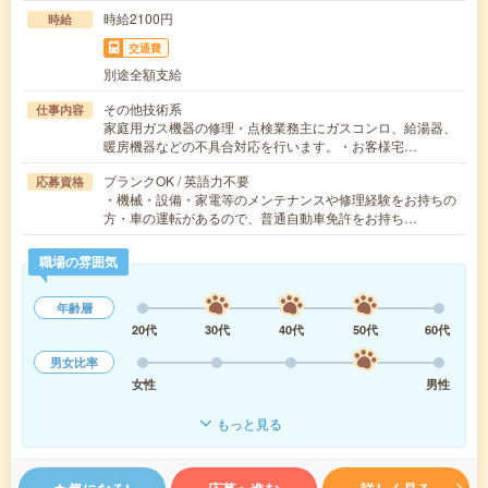
時給2100円
時給
交通費
別途全額支給
その他技術系
仕事内容
家庭用ガス機器の修理・点検業務主にガスコンロ、給湯器、
暖房機器などの不具合対応を行います。・お客様宅…
ブランクOK / 英語力不要
応募資格
・機械・設備・家電等のメンテナンスや修理経験をお持ちの
方・車の運転があるので、普通自動車免許をお持ち…
職場の雰囲気
年齢層
20代
30代
40代
50代
60代
男女比率
女性
男性
もっと見る