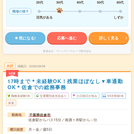
20代
30代
40代
50代
60代
職場の様子
活気がある
しずか
気になる!
応募へ進む
詳しく見る
派遣会社
マンパワーグループ株式会社
未読
掲載日
2026/08/06
NEW
17時まで＊未経験OK！残業ほぼなし▼車通勤
OK＊佐倉での総務事務
職種未経験OK
交通費別途支給あり
土日祝日が休み
WEB登録OK
派遣
千葉県佐倉市
勤務地
佐倉駅からバス15分／南酒々井駅から---分
月～金／週5日
曜日頻度