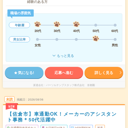
経験のある方
職場の雰囲気
年齢層
20代
30代
40代
50代
60代
男女比率
女性
男性
もっと見る
気になる!
応募へ進む
詳しく見る
派遣会社
パーソルテンプスタッフ株式会社 首都圏
未読
掲載日
2026/08/06
NEW
【佐倉市】車通勤OK！メーカーのアシスタン
ト事務＊50代活躍中
交通費別途支給あり
土日祝日が休み
WEB登録OK
派遣