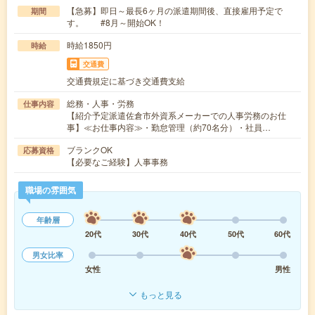
【急募】即日～最長6ヶ月の派遣期間後、直接雇用予定で
期間
す。 #8月～開始OK！
時給1850円
時給
交通費
交通費規定に基づき交通費支給
総務・人事・労務
仕事内容
【紹介予定派遣佐倉市外資系メーカーでの人事労務のお仕
事】≪お仕事内容≫・勤怠管理（約70名分）・社員…
ブランクOK
応募資格
【必要なご経験】人事事務
職場の雰囲気
年齢層
20代
30代
40代
50代
60代
男女比率
女性
男性
もっと見る