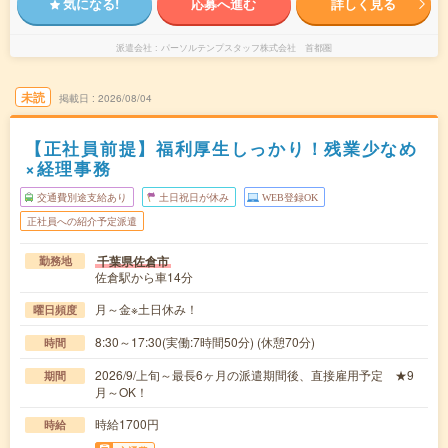
気になる!
応募へ進む
詳しく見る
派遣会社
パーソルテンプスタッフ株式会社 首都圏
未読
掲載日
2026/08/04
【正社員前提】福利厚生しっかり！残業少なめ
×経理事務
交通費別途支給あり
土日祝日が休み
WEB登録OK
正社員への紹介予定派遣
千葉県佐倉市
勤務地
佐倉駅から車14分
月～金※土日休み！
曜日頻度
8:30～17:30(実働:7時間50分) (休憩70分)
時間
2026/9/上旬～最長6ヶ月の派遣期間後、直接雇用予定 ★9
期間
月～OK！
時給1700円
時給