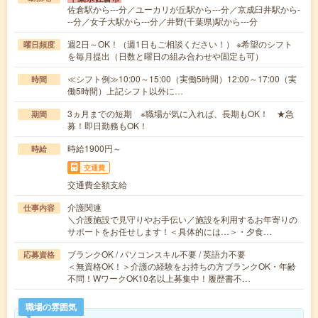
佐倉駅から---分／ユーカリが丘駅から---分／京成臼井駅から-
--分／女子大駅から---分／井野(千葉県)駅から---分
週2日～OK！（週1日もご相談ください！） ※希望のシフト
曜日頻度
を毎月提出（日数と曜日の組み合わせや固定も可）
≪シフト例≫10:00～15:00（実働5時間）12:00～17:00（実
時間
働5時間）上記シフト以外に…
3ヵ月までの短期 ※職場が気に入れば、長期もOK！ ★急
期間
募！即日勤務もOK！
時給1900円～
時給
交通費
交通費全額支給
介護関連
仕事内容
＼介護施設で見守りやお手伝い／施設を利用するお年寄りの
サポートをお任せします！＜具体的には…＞・夕食…
ブランクOK / パソコンスキル不要 / 英語力不要
応募資格
＜無資格OK！＞介護の経験をお持ちの方ブランクOK・年齢
不問！WワークOK10名以上募集中！履歴書不…
職場の雰囲気