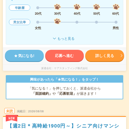
年齢層
20代
30代
40代
50代
60代
男女比率
女性
男性
もっと見る
気になる!
応募へ進む
詳しく見る
派遣会社
ケアスタッフィング株式会社
興味があったら「★気になる！」をタップ！
「気になる！」を押しておくと、派遣会社から
「面談確約」
や
「応募歓迎」
が届きます！
未読
掲載日
2026/08/08
NEW
【週2日＊高時給1900円～】シニア向けマンシ