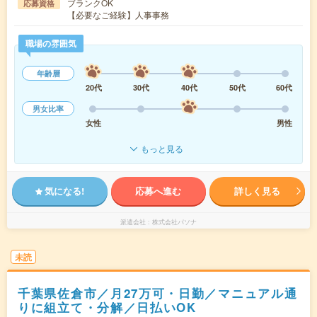
ブランクOK
応募資格
【必要なご経験】人事事務
職場の雰囲気
年齢層
20代
30代
40代
50代
60代
男女比率
女性
男性
もっと見る
気になる!
応募へ進む
詳しく見る
派遣会社
株式会社パソナ
未読
千葉県佐倉市／月27万可・日勤／マニュアル通
りに組立て・分解／日払いOK