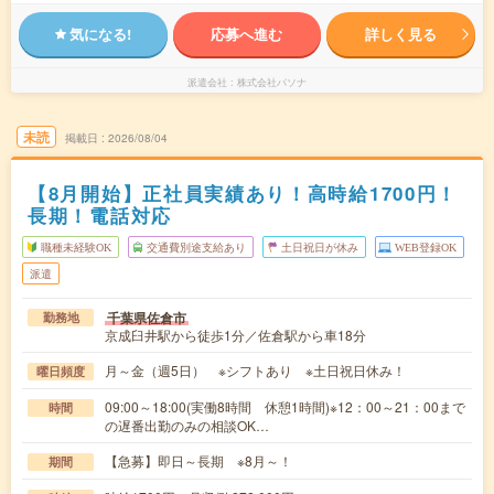
気になる!
応募へ進む
詳しく見る
派遣会社
株式会社パソナ
未読
掲載日
2026/08/04
【8月開始】正社員実績あり！高時給1700円！
長期！電話対応
職種未経験OK
交通費別途支給あり
土日祝日が休み
WEB登録OK
派遣
千葉県佐倉市
勤務地
京成臼井駅から徒歩1分／佐倉駅から車18分
月～金（週5日） ※シフトあり ※土日祝日休み！
曜日頻度
09:00～18:00(実働8時間 休憩1時間)※12：00～21：00まで
時間
の遅番出勤のみの相談OK…
【急募】即日～長期 ※8月～！
期間