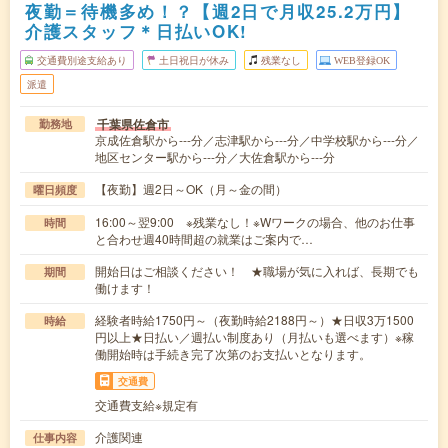
夜勤＝待機多め！？【週2日で月収25.2万円】
介護スタッフ＊日払いOK!
交通費別途支給あり
土日祝日が休み
残業なし
WEB登録OK
派遣
千葉県佐倉市
勤務地
京成佐倉駅から---分／志津駅から---分／中学校駅から---分／
地区センター駅から---分／大佐倉駅から---分
【夜勤】週2日～OK（月～金の間）
曜日頻度
16:00～翌9:00 ※残業なし！※Wワークの場合、他のお仕事
時間
と合わせ週40時間超の就業はご案内で…
開始日はご相談ください！ ★職場が気に入れば、長期でも
期間
働けます！
経験者時給1750円～（夜勤時給2188円～）★日収3万1500
時給
円以上★日払い／週払い制度あり（月払いも選べます）※稼
働開始時は手続き完了次第のお支払いとなります。
交通費
交通費支給※規定有
介護関連
仕事内容