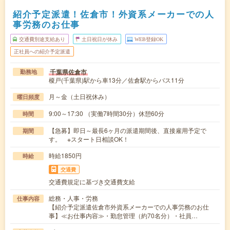
紹介予定派遣！佐倉市！外資系メーカーでの人
事労務のお仕事
交通費別途支給あり
土日祝日が休み
WEB登録OK
正社員への紹介予定派遣
千葉県佐倉市
勤務地
榎戸(千葉県)駅から車13分／佐倉駅からバス11分
月～金（土日祝休み）
曜日頻度
9:00～17:30 （実働7時間30分）休憩60分
時間
【急募】即日～最長6ヶ月の派遣期間後、直接雇用予定で
期間
す。 ※スタート日相談OK！
時給1850円
時給
交通費
交通費規定に基づき交通費支給
総務・人事・労務
仕事内容
【紹介予定派遣佐倉市外資系メーカーでの人事労務のお仕
事】≪お仕事内容≫・勤怠管理（約70名分）・社員…