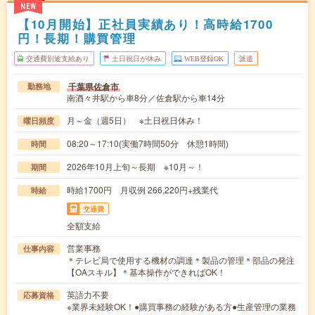
NEW
【10月開始】正社員実績あり！高時給1700
円！長期！購買管理
交通費別途支給あり
土日祝日が休み
WEB登録OK
派遣
千葉県佐倉市
勤務地
南酒々井駅から車8分／佐倉駅から車14分
月～金（週5日） ※土日祝日休み！
曜日頻度
08:20～17:10(実働7時間50分 休憩1時間)
時間
2026年10月上旬～長期 ※10月～！
期間
時給1700円 月収例 266,220円+残業代
時給
交通費
全額支給
営業事務
仕事内容
＊テレビ局で使用する機材の調達＊製品の管理＊部品の発注
【OAスキル】＊基本操作ができればOK！
英語力不要
応募資格
※業界未経験OK！●購買事務の経験がある方●生産管理の業務