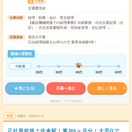
交通費
交通費支給
経理・財務・会計・英文経理
仕事内容
【建設機械関連での経理事務】出納業務・日次伝票起票（仕
訳）・月次決算書類作成・売掛金管理・支払管理（…
英語力不要
応募資格
日次経理経験をお持ちの方 業界未経験OK！
職場の雰囲気
年齢層
20代
30代
40代
50代
60代
気になる!
応募へ進む
詳しく見る
派遣会社
アデコ株式会社
未読
掲載日
2026/07/31
正社員前提＊佐倉駅！賞与6ヶ月分！大手Gで