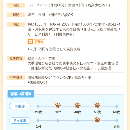
09:00-17:00（休憩60分）実働7時間（残業少なめ！）
時間
即日～長期 ※開始日相談OK
期間
時給1650円 月収例 23万円 時給1650円×実働7h×週5日×4
時給
週 ※月収例を保証するものではありません。※給与即受取り
サービス利用可（利用条件有）
交通費
1ヶ月3万円を上限として実費支給
総務・人事・労務
仕事内容
大手環境分析会社で総務事務のお仕事です・安全衛生管理
（健康診断の取り纏めや親会社への報告）・伝票処理…
職種未経験OK / ブランクOK / 英語力不要
応募資格
■未経験OK！
職場の雰囲気
年齢層
20代
30代
40代
50代
60代
男女比率
女性
男性