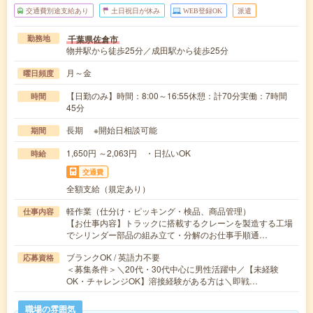
交通費別途支給あり
土日祝日が休み
WEB登録OK
派遣
千葉県佐倉市
勤務地
物井駅から徒歩25分／成田駅から徒歩25分
月～金
曜日頻度
【日勤のみ】時間：8:00～16:55休憩：計70分実働：7時間
時間
45分
長期 ※開始日相談可能
期間
1,650円 ～2,063円 ・日払いOK
時給
交通費
全額支給（規定あり）
軽作業（仕分け・ピッキング・検品、商品管理）
仕事内容
【お仕事内容】トラックに搭載するクレーンを製造する工場
でシリンダー部品の組み立て・分解のお仕事手順通…
ブランクOK / 英語力不要
応募資格
＜募集条件＞＼20代・30代中心に男性活躍中／【未経験
OK・チャレンジOK】溶接経験がある方は＼即戦…
職場の雰囲気