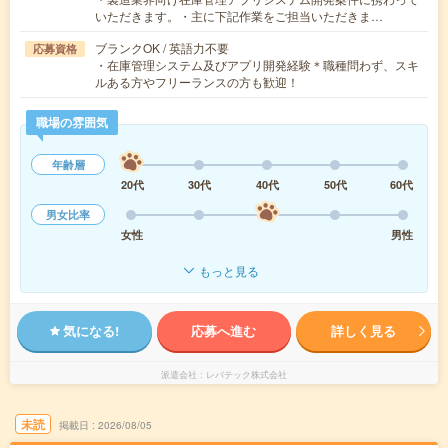
いただきます。・主に下記作業をご担当いただきま…
ブランクOK / 英語力不要
応募資格
・在庫管理システム及びアプリ開発経験＊職種問わず、スキ
ルある方やフリーランスの方も歓迎！
職場の雰囲気
年齢層
20代
30代
40代
50代
60代
男女比率
女性
男性
もっと見る
気になる!
応募へ進む
詳しく見る
派遣会社
レバテック株式会社
未読
掲載日
2026/08/05