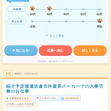
年齢層
20代
30代
40代
50代
60代
男女比率
女性
男性
もっと見る
気になる!
応募へ進む
詳しく見る
派遣会社
株式会社ニチギワールド
未読
掲載日
2026/08/05
紹介予定派遣佐倉市外資系メーカーでの人事労
務のお仕事
交通費別途支給あり
土日祝日が休み
WEB登録OK
正社員への紹介予定派遣