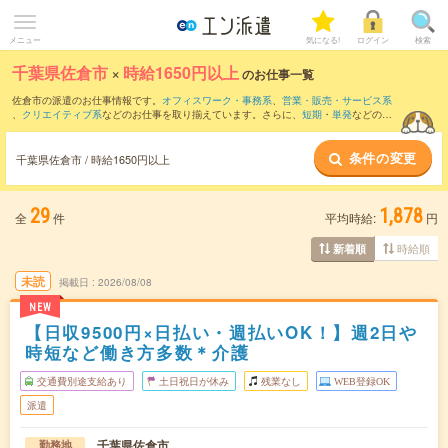
メニュー
気になる!
ログイン
検索
千葉県佐倉市
×
時給1650円以上
のお仕事一覧
佐倉市の派遣のお仕事情報です。
オフィスワーク・事務系
、
営業・販売・サービス系
、
クリエイティブ系
などのお仕事を取り揃えています。さらに、
短期
・
単発
などの期
間や、
職種未経験OK
などのこだわり条件で絞り込んでいただけます。
条件の変更
千葉県佐倉市 / 時給1650円以上
29
1,878
全
件
平均時給:
円
時給順
新着順
未読
掲載日
2026/08/08
NEW
【日収9500円×日払い・週払いOK！】週2日や
時短など働き方多数＊介護
交通費別途支給あり
土日祝日が休み
残業なし
WEB登録OK
派遣
千葉県佐倉市
勤務地