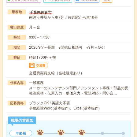
千葉県佐倉市
勤務地
南酒々井駅から車7分／佐倉駅から車10分
月～金
曜日頻度
9:00～17:30
時間
2026/9/7～長期 ※開始日相談可 ※9月～OK！
期間
時給1700円＋交
時給
交通費
交通費実費支給（当社規定あり）
一般事務
仕事内容
メーカーのメンテナンス部門／アシスタント事務・部品の受
発注業務・伝票入力・単価入力・電話対応・問い合…
ブランクOK / 英語力不要
応募資格
事務経験Word(基本操作)、Excel(基本操作)
職場の雰囲気
年齢層