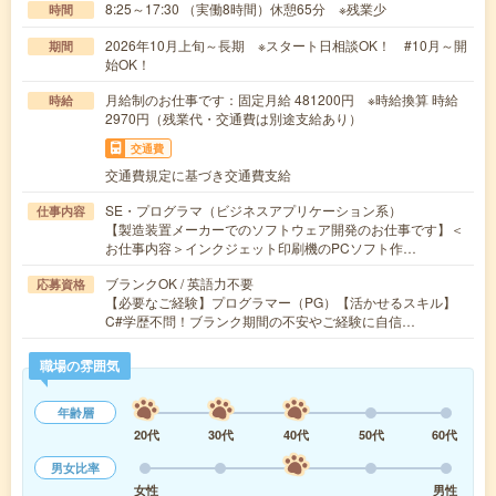
8:25～17:30 （実働8時間）休憩65分 ※残業少
時間
2026年10月上旬～長期 ※スタート日相談OK！ #10月～開
期間
始OK！
月給制のお仕事です：固定月給 481200円 ※時給換算 時給
時給
2970円（残業代・交通費は別途支給あり）
交通費
交通費規定に基づき交通費支給
SE・プログラマ（ビジネスアプリケーション系）
仕事内容
【製造装置メーカーでのソフトウェア開発のお仕事です】＜
お仕事内容＞インクジェット印刷機のPCソフト作…
ブランクOK / 英語力不要
応募資格
【必要なご経験】プログラマー（PG）【活かせるスキル】
C#学歴不問！ブランク期間の不安やご経験に自信…
職場の雰囲気
年齢層
20代
30代
40代
50代
60代
男女比率
女性
男性