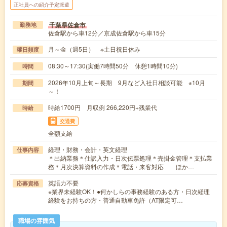
正社員への紹介予定派遣
千葉県佐倉市
勤務地
佐倉駅から車12分／京成佐倉駅から車15分
月～金（週5日） ※土日祝日休み
曜日頻度
08:30～17:30(実働7時間50分 休憩1時間10分)
時間
2026年10月上旬～長期 9月など入社日相談可能 ※10月
期間
～！
時給1700円 月収例 266,220円+残業代
時給
交通費
全額支給
経理・財務・会計・英文経理
仕事内容
＊出納業務＊仕訳入力・日次伝票処理＊売掛金管理＊支払業
務＊月次決算資料の作成＊電話・来客対応 ほか…
英語力不要
応募資格
※業界未経験OK！●何かしらの事務経験のある方・日次経理
経験をお持ちの方・普通自動車免許（AT限定可…
職場の雰囲気