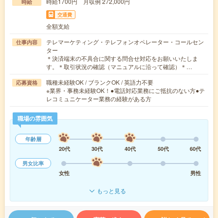
時給1700円 月収例 272,000円
時給
交通費
全額支給
テレマーケティング・テレフォンオペレーター・コールセン
仕事内容
ター
＊決済端末の不具合に関する問合せ対応をお願いいたしま
す。＊取引状況の確認（マニュアルに沿って確認）＊…
職種未経験OK / ブランクOK / 英語力不要
応募資格
※業界・事務未経験OK！●電話対応業務にご抵抗のない方●テ
レコミュニケーター業務の経験がある方
職場の雰囲気
年齢層
20代
30代
40代
50代
60代
男女比率
女性
男性
もっと見る