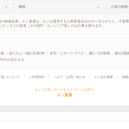
職種
人気の検索
遣情報の検索結果。エン派遣は、エンが運営する人材派遣会社のポータルサイト。千葉
にピッタリの派遣（その他IT・エンジニア系）のお仕事を探せます。
募集
友だちと一緒の応募OK
在宅・リモートワーク
週2～3日勤務
週4日勤
学力が活かせる
り扱いについて
ご利用規約
ヘルプ・お問い合わせ
エン会社概要
掲載
ちょうど良いワークライフバランスが叶う
エン派遣