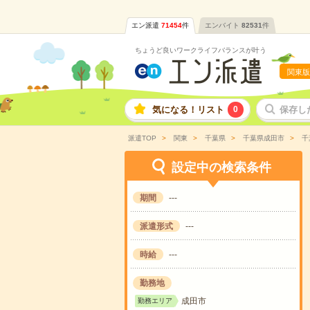
エン派遣
71454
件
エンバイト
82531
件
ちょうど良いワークライフバランスが叶う
関東版
気になる！リスト
0
保存し
派遣TOP
関東
千葉県
千葉県成田市
千
設定中の検索条件
期間
---
派遣形式
---
時給
---
勤務地
成田市
勤務エリア