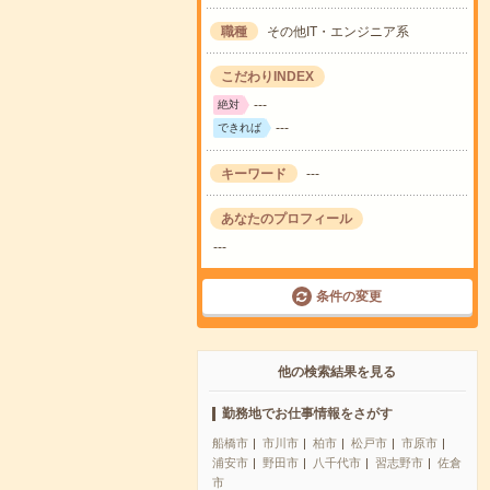
職種
その他IT・エンジニア系
こだわりINDEX
---
絶対
---
できれば
キーワード
---
あなたのプロフィール
---
条件の変更
他の検索結果を見る
勤務地でお仕事情報をさがす
船橋市
市川市
柏市
松戸市
市原市
浦安市
野田市
八千代市
習志野市
佐倉
市