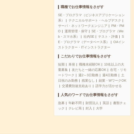
職種でお仕事情報をさがす
SE・プログラマ（ビジネスアプリケーション
系）
テクニカルサポート・ヘルプデスク
サーバ・ネットワークエンジニア
PM・PM
O
運用管理・保守
SE・プログラマ（We
b・スマホ系）
社内SE
テスト・評価
S
E・プログラマ（データベース系）
OAイン
ストラクター・ITインストラクター
こだわりでお仕事情報をさがす
短期
単発
職種未経験OK
10名以上の大
量募集
友だちと一緒の応募OK
在宅・リモ
ートワーク
週2～3日勤務
週4日勤務
土
日祝のみ勤務
残業なし
副業・WワークOK
交通費別途支給あり
語学力が活かせる
人気のワードでお仕事情報をさがす
急募
年齢不問
財団法人
英語
書類チェ
ック
テレビ局
封入
大学