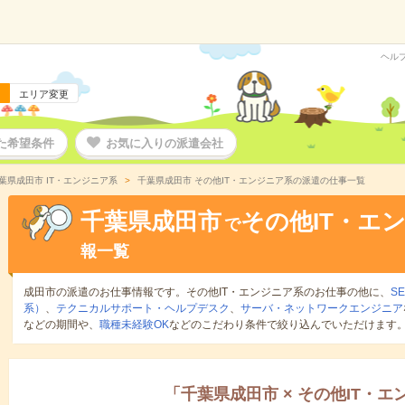
ヘル
エリア変更
た希望条件
お気に入りの派遣会社
葉県成田市 IT・エンジニア系
千葉県成田市 その他IT・エンジニア系の派遣の仕事一覧
千葉県成田市
その他IT・エ
で
報一覧
成田市の派遣のお仕事情報です。その他IT・エンジニア系のお仕事の他に、
S
系）
、
テクニカルサポート・ヘルプデスク
、
サーバ・ネットワークエンジニア
などの期間や、
職種未経験OK
などのこだわり条件で絞り込んでいただけます
「
千葉県成田市
×
その他IT・エ