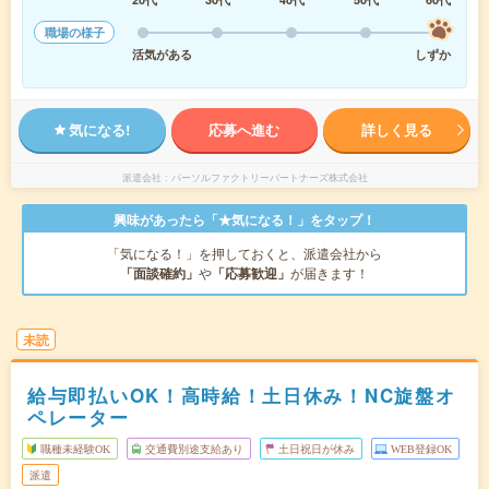
職場の様子
活気がある
しずか
気になる!
応募へ進む
詳しく見る
派遣会社
パーソルファクトリーパートナーズ株式会社
興味があったら「★気になる！」をタップ！
「気になる！」を押しておくと、派遣会社から
「面談確約」
や
「応募歓迎」
が届きます！
未読
給与即払いOK！高時給！土日休み！NC旋盤オ
ペレーター
職種未経験OK
交通費別途支給あり
土日祝日が休み
WEB登録OK
派遣