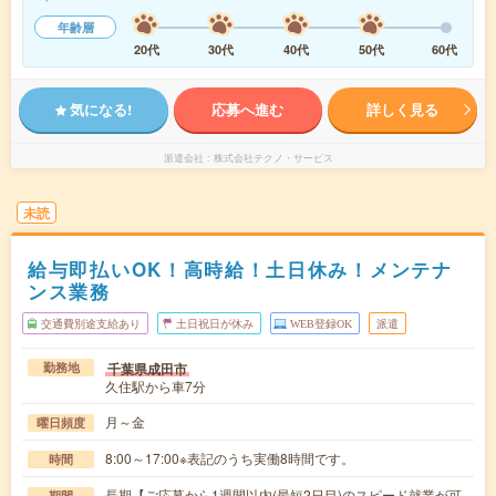
年齢層
20代
30代
40代
50代
60代
気になる!
応募へ進む
詳しく見る
派遣会社
株式会社テクノ・サービス
未読
給与即払いOK！高時給！土日休み！メンテナ
ンス業務
交通費別途支給あり
土日祝日が休み
WEB登録OK
派遣
千葉県成田市
勤務地
久住駅から車7分
月～金
曜日頻度
8:00～17:00※表記のうち実働8時間です。
時間
長期【ご応募から1週間以内(最短2日目)のスピード就業が可
期間