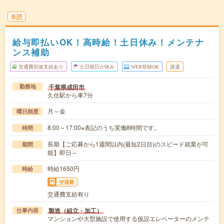
未読
給与即払いOK！高時給！土日休み！メンテナ
ンス補助
交通費別途支給あり
土日祝日が休み
WEB登録OK
派遣
千葉県成田市
勤務地
久住駅から車7分
月～金
曜日頻度
8:00～17:00※表記のうち実働8時間です。
時間
長期【ご応募から1週間以内(最短2日目)のスピード就業が可
期間
能】即日～
時給1650円
時給
交通費
交通費支給有り
製造（組立・加工）
仕事内容
マンションや大型施設で使用する仮設エレベーターのメンテ