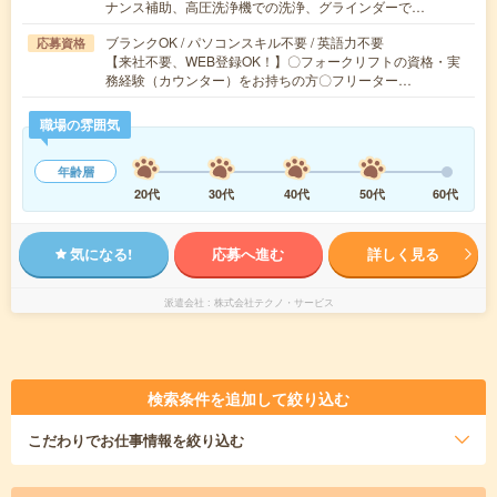
ナンス補助、高圧洗浄機での洗浄、グラインダーで…
ブランクOK / パソコンスキル不要 / 英語力不要
応募資格
【来社不要、WEB登録OK！】〇フォークリフトの資格・実
務経験（カウンター）をお持ちの方〇フリーター…
職場の雰囲気
年齢層
20代
30代
40代
50代
60代
気になる!
応募へ進む
詳しく見る
派遣会社
株式会社テクノ・サービス
検索条件を追加して絞り込む
こだわり
でお仕事情報を絞り込む