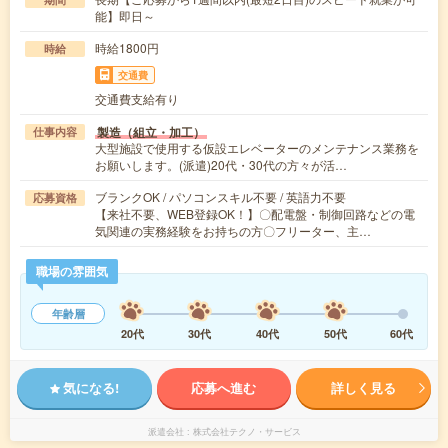
能】即日～
時給1800円
時給
交通費
交通費支給有り
製造（組立・加工）
仕事内容
大型施設で使用する仮設エレベーターのメンテナンス業務を
お願いします。(派遣)20代・30代の方々が活…
ブランクOK / パソコンスキル不要 / 英語力不要
応募資格
【来社不要、WEB登録OK！】〇配電盤・制御回路などの電
気関連の実務経験をお持ちの方〇フリーター、主…
職場の雰囲気
年齢層
20代
30代
40代
50代
60代
気になる!
応募へ進む
詳しく見る
派遣会社
株式会社テクノ・サービス