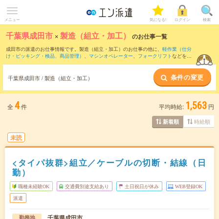
メニュー
気になる!
ログイン
検索
千葉県成田市
×
製造（組立・加工）
のお仕事一覧
成田市の派遣のお仕事情報です。製造（組立・加工）のお仕事の他に、
軽作業（仕分
け・ピッキング・検品、商品管理）
、
マシンオペレーター
、
フォークリフト
などを取
り揃えています。さらに、
短期
・
単発
などの期間や、
職種未経験OK
などのこだわり条
件で絞り込んでいただけます。職種辞典：
製造（組立・加工）のお仕事とは？とは？
条件の変更
千葉県成田市 / 製造（組立・加工）
4
1,563
全
件
平均時給:
円
時給順
新着順
未読
<タイパ抜群>組立／ケーブルの切断・結線（日
勤）
職種未経験OK
交通費別途支給あり
土日祝日が休み
WEB登録OK
派遣
千葉県成田市
勤務地