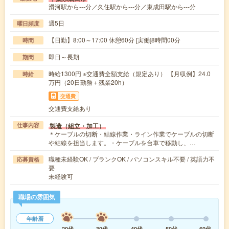
滑河駅から---分／久住駅から---分／東成田駅から---分
週5日
曜日頻度
【日勤】8:00～17:00 休憩60分 [実働]8時間00分
時間
即日～長期
期間
時給1300円 ※交通費全額支給（規定あり） 【月収例】24.0
時給
万円（20日勤務＋残業20h）
交通費
交通費支給あり
製造（組立・加工）
仕事内容
＊ケーブルの切断・結線作業・ライン作業でケーブルの切断
や結線を担当します。・ケーブルを台車で移動し、…
職種未経験OK / ブランクOK / パソコンスキル不要 / 英語力不
応募資格
要
未経験可
職場の雰囲気
年齢層
20代
30代
40代
50代
60代