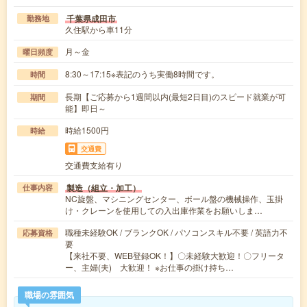
千葉県成田市
勤務地
久住駅から車11分
月～金
曜日頻度
8:30～17:15※表記のうち実働8時間です。
時間
長期【ご応募から1週間以内(最短2日目)のスピード就業が可
期間
能】即日～
時給1500円
時給
交通費
交通費支給有り
製造（組立・加工）
仕事内容
NC旋盤、マシニングセンター、ボール盤の機械操作、玉掛
け・クレーンを使用しての入出庫作業をお願いしま…
職種未経験OK / ブランクOK / パソコンスキル不要 / 英語力不
応募資格
要
【来社不要、WEB登録OK！】〇未経験大歓迎！〇フリータ
ー、主婦(夫) 大歓迎！ ※お仕事の掛け持ち…
職場の雰囲気