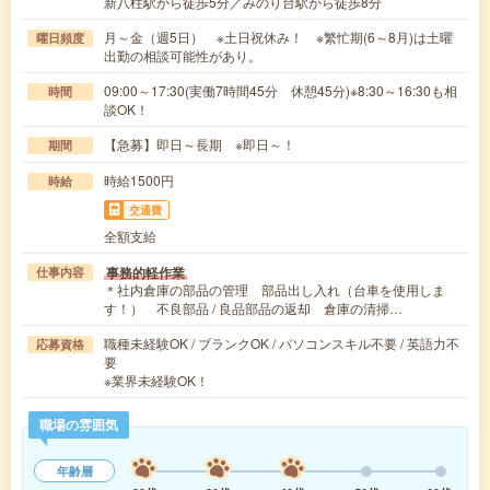
新八柱駅から徒歩5分／みのり台駅から徒歩8分
月～金（週5日） ※土日祝休み！ ※繁忙期(6～8月)は土曜
曜日頻度
出勤の相談可能性があり。
09:00～17:30(実働7時間45分 休憩45分)※8:30～16:30も相
時間
談OK！
【急募】即日～長期 ※即日～！
期間
時給1500円
時給
交通費
全額支給
事務的軽作業
仕事内容
＊社内倉庫の部品の管理 部品出し入れ（台車を使用しま
す！） 不良部品 / 良品部品の返却 倉庫の清掃…
職種未経験OK / ブランクOK / パソコンスキル不要 / 英語力不
応募資格
要
※業界未経験OK！
職場の雰囲気
年齢層