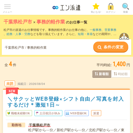
メニュー
気になる!
ログイン
検索
千葉県松戸市
×
事務的軽作業
のお仕事一覧
松戸市の派遣のお仕事情報です。事務的軽作業のお仕事の他に、
一般事務
、
営業事務
、
総務・人事・労務
などを取り揃えています。さらに、
短期
・
単発
などの期間や、
職
種未経験OK
などのこだわり条件で絞り込んでいただけます。
条件の変更
千葉県松戸市 / 事務的軽作業
4
1,400
全
件
平均時給:
円
時給順
新着順
未読
掲載日
2026/08/04
NEW
＼サクッとWEB登録×シフト自由／写真を封入
するだけ＊激短1日～
職種未経験OK
土日祝日が休み
WEB登録OK
派遣
千葉県松戸市
勤務地
松戸駅から---分／新松戸駅から---分／北松戸駅から---分／東