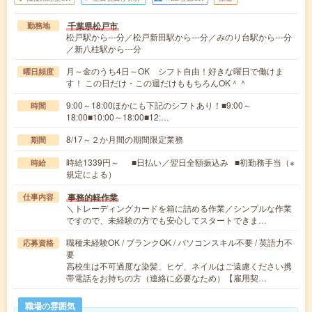
千葉県松戸市
勤務地
松戸駅から---分／松戸新田駅から---分／みのり台駅から---分
／新八柱駅から---分
月～金のうち4日～OK シフト自由！好きな曜日で働けま
曜日頻度
す！ この日だけ・この週だけももちろんOK＾＾
9:00～18:00ほかにも下記のシフトあり！■9:00～
時間
18:00■10:00～18:00■12:…
8/17～２か月間の期間限定業務
期間
時給1339円～ ■日払い／翌日全額振込み ■初勤務手当（※
時給
規定による）
事務的軽作業
仕事内容
＼トレーディングカードを箱に詰める作業／シンプルな作業
ですので、未経験の方でも安心してスタートできま…
職種未経験OK / ブランクOK / パソコンスキル不要 / 英語力不
応募資格
要
高校生は不可過度な染髪、ヒゲ、ネイルはご遠慮ください携
帯電話をお持ちの方（連絡に必要なため）【雇用契…
職場の雰囲気