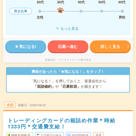
20代
30代
40代
50代
60代
男女比率
女性
男性
もっと見る
気になる!
応募へ進む
詳しく見る
派遣会社
テイケイトレード株式会社
興味があったら「★気になる！」をタップ！
「気になる！」を押しておくと、派遣会社から
「面談確約」
や
「応募歓迎」
が届きます！
未読
掲載日
2026/08/02
トレーディングカードの箱詰め作業＊時給
1333円＊交通費支給！
職種未経験OK
土日祝日が休み
WEB登録OK
派遣