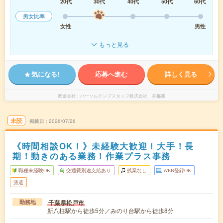
20代
30代
40代
50代
60代
男女比率
女性
男性
もっと見る
気になる!
応募へ進む
詳しく見る
派遣会社
パーソルテンプスタッフ株式会社 首都圏
未読
掲載日
2026/07/26
《時間相談OK！》未経験大歓迎！大手！長
期！動きのある業務！作業プラス事務
職種未経験OK
交通費別途支給あり
残業なし
WEB登録OK
派遣
千葉県松戸市
勤務地
新八柱駅から徒歩5分／みのり台駅から徒歩8分