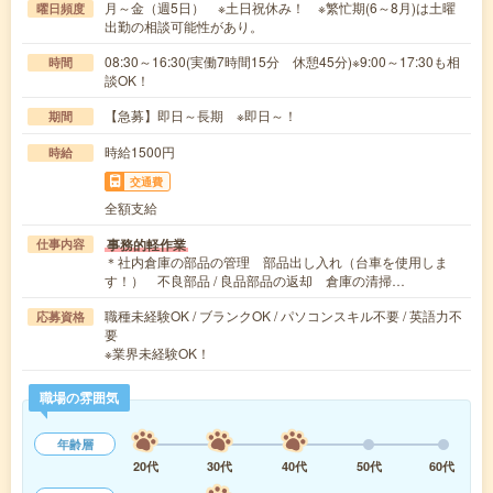
月～金（週5日） ※土日祝休み！ ※繁忙期(6～8月)は土曜
曜日頻度
出勤の相談可能性があり。
08:30～16:30(実働7時間15分 休憩45分)※9:00～17:30も相
時間
談OK！
【急募】即日～長期 ※即日～！
期間
時給1500円
時給
交通費
全額支給
事務的軽作業
仕事内容
＊社内倉庫の部品の管理 部品出し入れ（台車を使用しま
す！） 不良部品 / 良品部品の返却 倉庫の清掃…
職種未経験OK / ブランクOK / パソコンスキル不要 / 英語力不
応募資格
要
※業界未経験OK！
職場の雰囲気
年齢層
20代
30代
40代
50代
60代