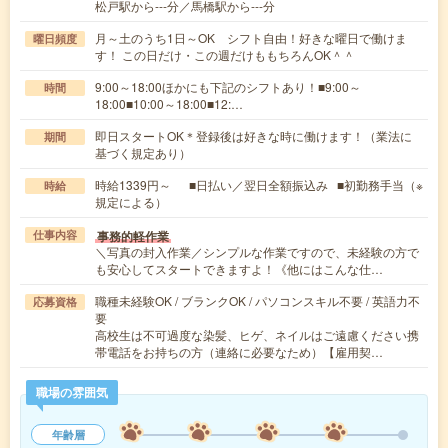
松戸駅から---分／馬橋駅から---分
月～土のうち1日～OK シフト自由！好きな曜日で働けま
曜日頻度
す！ この日だけ・この週だけももちろんOK＾＾
9:00～18:00ほかにも下記のシフトあり！■9:00～
時間
18:00■10:00～18:00■12:…
即日スタートOK＊登録後は好きな時に働けます！（業法に
期間
基づく規定あり）
時給1339円～ ■日払い／翌日全額振込み ■初勤務手当（※
時給
規定による）
事務的軽作業
仕事内容
＼写真の封入作業／シンプルな作業ですので、未経験の方で
も安心してスタートできますよ！《他にはこんな仕…
職種未経験OK / ブランクOK / パソコンスキル不要 / 英語力不
応募資格
要
高校生は不可過度な染髪、ヒゲ、ネイルはご遠慮ください携
帯電話をお持ちの方（連絡に必要なため）【雇用契…
職場の雰囲気
年齢層