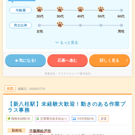
年齢層
20代
30代
40代
50代
60代
男女比率
女性
男性
もっと見る
気になる!
応募へ進む
詳しく見る
派遣会社
テイケイトレード株式会社
未読
掲載日
2026/07/31
【新八柱駅】未経験大歓迎！動きのある作業プ
ラス事務
職種未経験OK
交通費別途支給あり
WEB登録OK
派遣
千葉県松戸市
勤務地