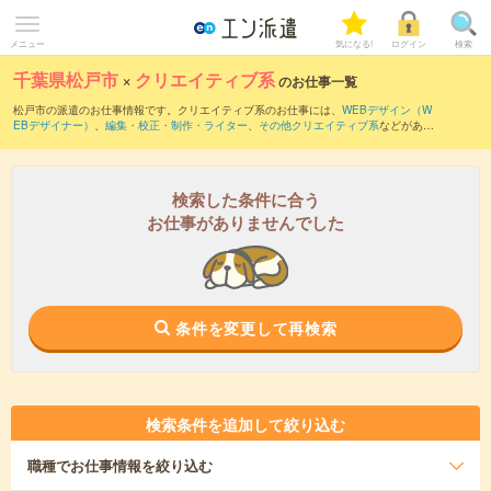
メニュー
気になる!
ログイン
検索
千葉県松戸市
×
クリエイティブ系
のお仕事一覧
松戸市の派遣のお仕事情報です。クリエイティブ系のお仕事には、
WEBデザイン（W
EBデザイナー）
、
編集・校正・制作・ライター
、
その他クリエイティブ系
などがあり
ます。さらに、
短期
・
単発
などの期間や、
職種未経験OK
などのこだわり条件で絞り込
んでいただけます。
検索した条件に合う
お仕事がありませんでした
条件を変更して再検索
検索条件を追加して絞り込む
職種
でお仕事情報を絞り込む