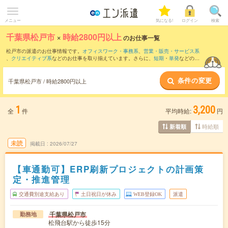
メニュー
気になる!
ログイン
検索
千葉県松戸市
×
時給2800円以上
のお仕事一覧
松戸市の派遣のお仕事情報です。
オフィスワーク・事務系
、
営業・販売・サービス系
、
クリエイティブ系
などのお仕事を取り揃えています。さらに、
短期
・
単発
などの期
間や、
職種未経験OK
などのこだわり条件で絞り込んでいただけます。
条件の変更
千葉県松戸市 / 時給2800円以上
1
3,200
全
件
平均時給:
円
時給順
新着順
未読
掲載日
2026/07/27
【車通勤可】ERP刷新プロジェクトの計画策
定・推進管理
交通費別途支給あり
土日祝日が休み
WEB登録OK
派遣
千葉県松戸市
勤務地
松飛台駅から徒歩15分