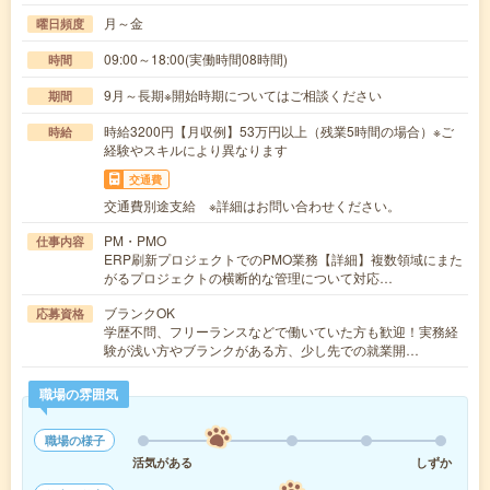
月～金
曜日頻度
09:00～18:00(実働時間08時間)
時間
9月～長期※開始時期についてはご相談ください
期間
時給3200円【月収例】53万円以上（残業5時間の場合）※ご
時給
経験やスキルにより異なります
交通費
交通費別途支給 ※詳細はお問い合わせください。
PM・PMO
仕事内容
ERP刷新プロジェクトでのPMO業務【詳細】複数領域にまた
がるプロジェクトの横断的な管理について対応…
ブランクOK
応募資格
学歴不問、フリーランスなどで働いていた方も歓迎！実務経
験が浅い方やブランクがある方、少し先での就業開…
職場の雰囲気
職場の様子
活気がある
しずか