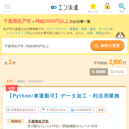
メニュー
気になる!
ログイン
検索
千葉県松戸市
×
時給2600円以上
のお仕事一覧
松戸市の派遣のお仕事情報です。
オフィスワーク・事務系
、
営業・販売・サービス系
、
クリエイティブ系
などのお仕事を取り揃えています。さらに、
短期
・
単発
などの期
間や、
職種未経験OK
などのこだわり条件で絞り込んでいただけます。
条件の変更
千葉県松戸市 / 時給2600円以上
2
2,900
全
件
平均時給:
円
時給順
新着順
未読
掲載日
2026/08/07
NEW
【Python/車通勤可】データ加工・利活用業務
交通費別途支給あり
土日祝日が休み
WEB登録OK
派遣
千葉県松戸市
勤務地
市川駅からバス15分／西船橋駅からバス15分