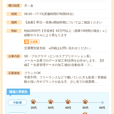
月～金
曜日頻度
08:30～17:15(実働時間07時間45分)
時間
【急募】即日～長期※開始時期についてはご相談ください
期間
時給2600円【月収例】43万円以上（残業10時間の場合）※ご
時給
経験やスキルにより異なります
交通費
交通費別途支給 ※詳細はお問い合わせください。
SE・プログラマ（ビジネスアプリケーション系）
仕事内容
メーカー企業でのデータ加工/利活用をお任せします。【詳
細】＊生産管理データの加工/抽出/自動化等・フ…
ブランクOK
応募資格
学歴不問、フリーランスなどで働いていた方も歓迎！実務経
験が浅い方やブランクがある方、少し先での就業開…
職場の雰囲気
年齢層
20代
30代
40代
50代
60代