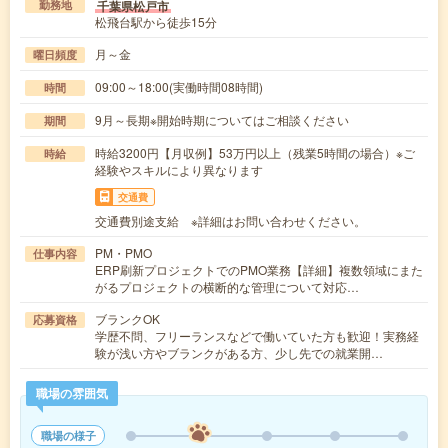
千葉県松戸市
勤務地
松飛台駅から徒歩15分
月～金
曜日頻度
09:00～18:00(実働時間08時間)
時間
9月～長期※開始時期についてはご相談ください
期間
時給3200円【月収例】53万円以上（残業5時間の場合）※ご
時給
経験やスキルにより異なります
交通費
交通費別途支給 ※詳細はお問い合わせください。
PM・PMO
仕事内容
ERP刷新プロジェクトでのPMO業務【詳細】複数領域にまた
がるプロジェクトの横断的な管理について対応…
ブランクOK
応募資格
学歴不問、フリーランスなどで働いていた方も歓迎！実務経
験が浅い方やブランクがある方、少し先での就業開…
職場の雰囲気
職場の様子