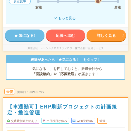
男女比率
女性
男性
もっと見る
気になる!
応募へ進む
詳しく見る
派遣会社
パーソルクロステクノロジー株式会社IT派遣サービス
興味があったら「★気になる！」をタップ！
「気になる！」を押しておくと、派遣会社から
「面談確約」
や
「応募歓迎」
が届きます！
未読
掲載日
2026/07/27
【車通勤可】ERP刷新プロジェクトの計画策
定・推進管理
交通費別途支給あり
土日祝日が休み
WEB登録OK
派遣