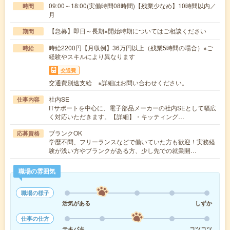
09:00～18:00(実働時間08時間)【残業少なめ】10時間以内／
時間
月
【急募】即日～長期※開始時期についてはご相談ください
期間
時給2200円【月収例】36万円以上（残業5時間の場合）※ご
時給
経験やスキルにより異なります
交通費
交通費別途支給 ※詳細はお問い合わせください。
社内SE
仕事内容
ITサポートを中心に、電子部品メーカーの社内SEとして幅広
く対応いただきます。【詳細】・キッティング…
ブランクOK
応募資格
学歴不問、フリーランスなどで働いていた方も歓迎！実務経
験が浅い方やブランクがある方、少し先での就業開…
職場の雰囲気
職場の様子
活気がある
しずか
仕事の仕方
テキパキ
コツコツ