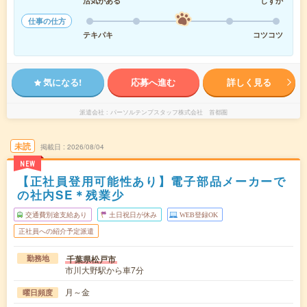
活気がある
しずか
仕事の仕方
テキパキ
コツコツ
気になる!
応募へ進む
詳しく見る
派遣会社
パーソルテンプスタッフ株式会社 首都圏
未読
掲載日
2026/08/04
NEW
【正社員登用可能性あり】電子部品メーカーで
の社内SE＊残業少
交通費別途支給あり
土日祝日が休み
WEB登録OK
正社員への紹介予定派遣
千葉県松戸市
勤務地
市川大野駅から車7分
月～金
曜日頻度