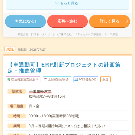
もっと見る
気になる!
応募へ進む
詳しく見る
派遣会社
日研トータルソーシング株式会社 メディカルケア事業部 ナース派遣
未読
掲載日
2026/07/27
【車通勤可】ERP刷新プロジェクトの計画策
定・推進管理
交通費別途支給あり
土日祝日が休み
WEB登録OK
派遣
千葉県松戸市
勤務地
松飛台駅から徒歩15分
月～金
曜日頻度
09:00～18:00(実働時間08時間)
時間
9月～長期※開始時期についてはご相談ください
期間