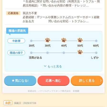
＊生成AIに関する問い合わせ対応（利用方法・トラブル・簡
易活用相談）＊問い合わせ内容の整理・ナレッジ…
英語力不要
応募資格
必要経験：ITツールや業務システムのユーザーサポート経験
がある方 問い合わせ対応・トラブルシ…
職場の雰囲気
年齢層
20代
30代
40代
50代
60代
職場の様子
活気がある
しずか
もっと見る
気になる!
応募へ進む
詳しく見る
派遣会社
パーソルテンプスタッフ株式会社 首都圏
未読
掲載日
2026/07/06