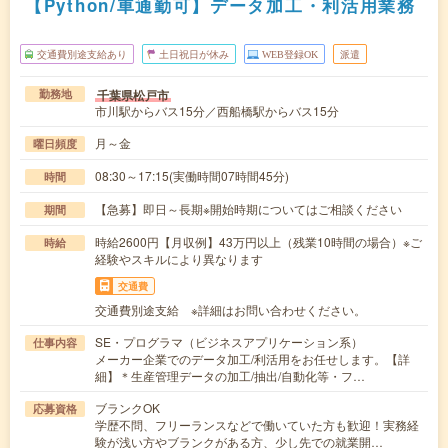
【Python/車通勤可】データ加工・利活用業務
交通費別途支給あり
土日祝日が休み
WEB登録OK
派遣
千葉県松戸市
勤務地
市川駅からバス15分／西船橋駅からバス15分
月～金
曜日頻度
08:30～17:15(実働時間07時間45分)
時間
【急募】即日～長期※開始時期についてはご相談ください
期間
時給2600円【月収例】43万円以上（残業10時間の場合）※ご
時給
経験やスキルにより異なります
交通費
交通費別途支給 ※詳細はお問い合わせください。
SE・プログラマ（ビジネスアプリケーション系）
仕事内容
メーカー企業でのデータ加工/利活用をお任せします。【詳
細】＊生産管理データの加工/抽出/自動化等・フ…
ブランクOK
応募資格
学歴不問、フリーランスなどで働いていた方も歓迎！実務経
験が浅い方やブランクがある方、少し先での就業開…