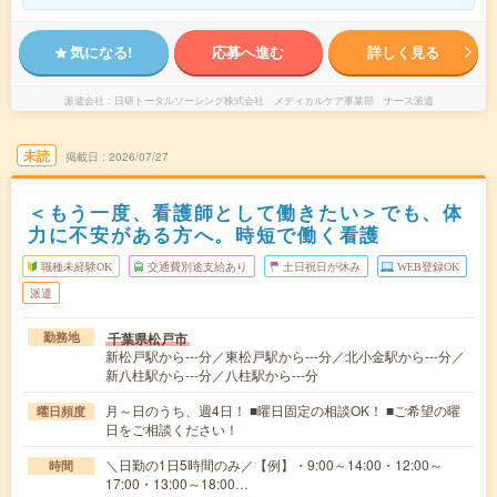
気になる!
応募へ進む
詳しく見る
派遣会社
日研トータルソーシング株式会社 メディカルケア事業部 ナース派遣
未読
掲載日
2026/07/27
＜もう一度、看護師として働きたい＞でも、体
力に不安がある方へ。時短で働く看護
職種未経験OK
交通費別途支給あり
土日祝日が休み
WEB登録OK
派遣
千葉県松戸市
勤務地
新松戸駅から---分／東松戸駅から---分／北小金駅から---分／
新八柱駅から---分／八柱駅から---分
月～日のうち、週4日！ ■曜日固定の相談OK！ ■ご希望の曜
曜日頻度
日をご相談ください！
＼日勤の1日5時間のみ／【例】・9:00～14:00・12:00～
時間
17:00・13:00～18:00…