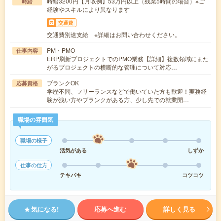
時給3200円【月収例】53万円以上（残業5時間の場合）※ご
時給
経験やスキルにより異なります
交通費
交通費別途支給 ※詳細はお問い合わせください。
PM・PMO
仕事内容
ERP刷新プロジェクトでのPMO業務【詳細】複数領域にまた
がるプロジェクトの横断的な管理について対応…
ブランクOK
応募資格
学歴不問、フリーランスなどで働いていた方も歓迎！実務経
験が浅い方やブランクがある方、少し先での就業開…
職場の雰囲気
職場の様子
活気がある
しずか
仕事の仕方
テキパキ
コツコツ
気になる!
応募へ進む
詳しく見る