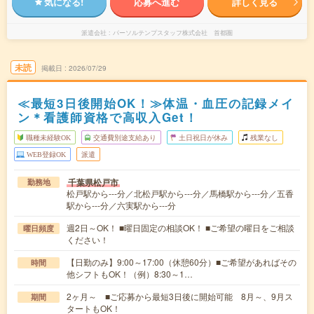
気になる!
応募へ進む
詳しく見る
派遣会社
パーソルテンプスタッフ株式会社 首都圏
未読
掲載日
2026/07/29
≪最短3日後開始OK！≫体温・血圧の記録メイ
ン＊看護師資格で高収入Get！
職種未経験OK
交通費別途支給あり
土日祝日が休み
残業なし
WEB登録OK
派遣
千葉県松戸市
勤務地
松戸駅から---分／北松戸駅から---分／馬橋駅から---分／五香
駅から---分／六実駅から---分
週2日～OK！ ■曜日固定の相談OK！ ■ご希望の曜日をご相談
曜日頻度
ください！
【日勤のみ】9:00～17:00（休憩60分）■ご希望があればその
時間
他シフトもOK！（例）8:30～1…
2ヶ月～ ■ご応募から最短3日後に開始可能 8月～、9月ス
期間
タートもOK！