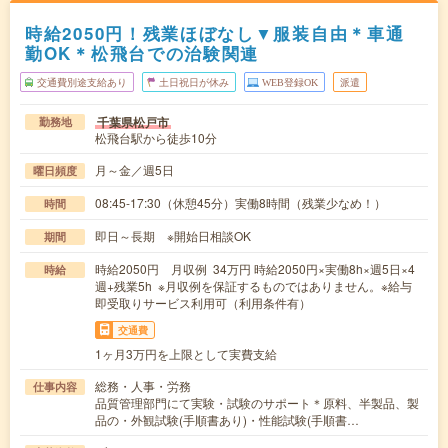
時給2050円！残業ほぼなし▼服装自由＊車通
勤OK＊松飛台での治験関連
交通費別途支給あり
土日祝日が休み
WEB登録OK
派遣
千葉県松戸市
勤務地
松飛台駅から徒歩10分
月～金／週5日
曜日頻度
08:45-17:30（休憩45分）実働8時間（残業少なめ！）
時間
即日～長期 ※開始日相談OK
期間
時給2050円 月収例 34万円 時給2050円×実働8h×週5日×4
時給
週+残業5h ※月収例を保証するものではありません。※給与
即受取りサービス利用可（利用条件有）
交通費
1ヶ月3万円を上限として実費支給
総務・人事・労務
仕事内容
品質管理部門にて実験・試験のサポート＊原料、半製品、製
品の・外観試験(手順書あり)・性能試験(手順書…