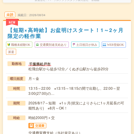
未読
掲載日
2026/08/04
NEW
【短期×高時給】お盆明けスタート！1～2ヶ月
限定の軽作業
職種未経験OK
交通費別途支給あり
土日祝日が休み
WEB登録OK
派遣
千葉県松戸市
勤務地
松飛台駅から徒歩12分／くぬぎ山駅から徒歩20分
月～金
曜日頻度
13:15～22:00 ※13:15～18:15の間で出勤し、22:00～翌
時間
3:00(27:00)の…
2026/8/17～短期 ※1ヶ月(状況によりさらに1ヶ月延長の可
期間
能性あり) ※8月～OK！
時給2000円＋交
時給
交通費
交通費実費支給（当社規定あり）