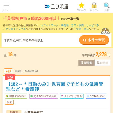
メニュー
気になる!
ログイン
検索
千葉県松戸市
×
時給2000円以上
のお仕事一覧
松戸市の派遣のお仕事情報です。
オフィスワーク・事務系
、
営業・販売・サービス系
、
クリエイティブ系
などのお仕事を取り揃えています。さらに、
短期
・
単発
などの期
間や、
職種未経験OK
などのこだわり条件で絞り込んでいただけます。
条件の変更
千葉県松戸市 / 時給2000円以上
18
2,278
全
件
平均時給:
円
時給順
新着順
未読
掲載日
2026/08/07
NEW
【週2～＊日勤のみ】保育園で子どもの健康管
理など＊看護師
職種未経験OK
交通費別途支給あり
土日祝日が休み
WEB登録OK
派遣
千葉県松戸市
勤務地