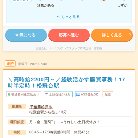
活気がある
しずか
もっと見る
気になる!
応募へ進む
詳しく見る
派遣会社
パーソルテンプスタッフ株式会社 首都圏
未読
掲載日
2026/07/30
＼高時給2200円～／経験活かす購買事務！17
時半定時！松飛台駅
交通費別途支給あり
土日祝日が休み
WEB登録OK
派遣
千葉県松戸市
勤務地
松飛台駅から徒歩13分
月～金（週5日） ※うれしい土日祝休み！
曜日頻度
08:45～17:30(実働8時間 休憩45分)
時間