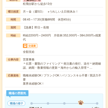
松飛台駅から徒歩13分
月～金（週5日） ※うれしい土日祝休み！
曜日頻度
08:45～17:30(実働8時間 休憩45分)
時間
【急募】即日～長期
期間
時給2200円～2400円 月収例 352,000円～384,000円+残業
時給
代
交通費
全額支給
営業事務
仕事内容
＊伝票・書類のファイリング＊発注書の発行、送付＊納期確
認、納期・数量情報の更新＊海外からの輸入管理＊…
職種未経験OK / ブランクOK / パソコンスキル不要 / 英語力不
応募資格
要
業界未経験OK！
職場の雰囲気
職場の様子