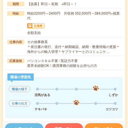
【急募】即日～長期 ※即日～！
期間
時給2200円～2400円 月収例 352,000円～384,000円+残業
時給
代
交通費
全額支給
その他事務系
仕事内容
＊発注書の発行、送付＊納期確認、納期・数量情報の更新＊
海外からの輸入管理＊サプライヤーとのコミュニケ…
パソコンスキル不要 / 英語力不要
応募資格
業界未経験OK！購買事務の経験をお持ちの方
職場の雰囲気
職場の様子
活気がある
しずか
仕事の仕方
テキパキ
コツコツ