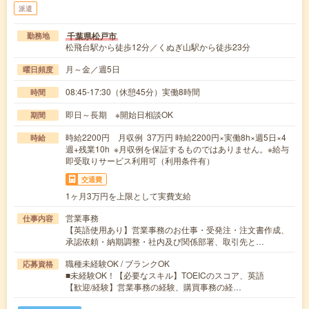
派遣
千葉県松戸市
勤務地
松飛台駅から徒歩12分／くぬぎ山駅から徒歩23分
月～金／週5日
曜日頻度
08:45-17:30（休憩45分）実働8時間
時間
即日～長期 ※開始日相談OK
期間
時給2200円 月収例 37万円 時給2200円×実働8h×週5日×4
時給
週+残業10h ※月収例を保証するものではありません。※給与
即受取りサービス利用可（利用条件有）
交通費
1ヶ月3万円を上限として実費支給
営業事務
仕事内容
【英語使用あり】営業事務のお仕事・受発注・注文書作成、
承認依頼・納期調整・社内及び関係部署、取引先と…
職種未経験OK / ブランクOK
応募資格
■未経験OK！【必要なスキル】TOEICのスコア、英語
【歓迎/経験】営業事務の経験、購買事務の経…