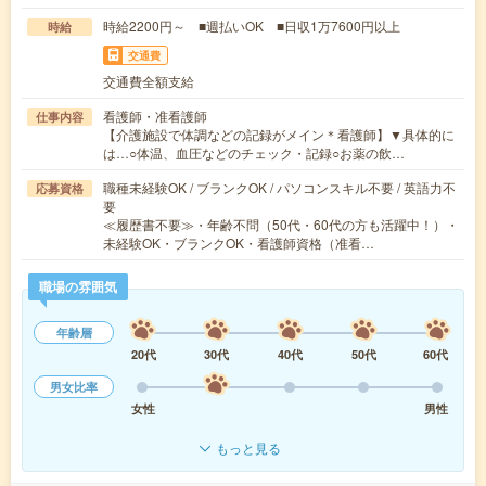
時給2200円～ ■週払いOK ■日収1万7600円以上
時給
交通費
交通費全額支給
看護師・准看護師
仕事内容
【介護施設で体調などの記録がメイン＊看護師】▼具体的に
は…○体温、血圧などのチェック・記録○お薬の飲…
職種未経験OK / ブランクOK / パソコンスキル不要 / 英語力不
応募資格
要
≪履歴書不要≫・年齢不問（50代・60代の方も活躍中！）・
未経験OK・ブランクOK・看護師資格（准看…
職場の雰囲気
年齢層
20代
30代
40代
50代
60代
男女比率
女性
男性
もっと見る