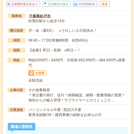
交通費別途支給あり
土日祝日が休み
WEB登録OK
派遣
千葉県松戸市
勤務地
松飛台駅から徒歩13分
月～金（週5日） ※うれしい土日祝休み！
曜日頻度
08:45～17:30(実働8時間 休憩45分)
時間
【急募】即日～長期 ※即日～！
期間
時給2200円～2400円 月収例 352,000円～384,000円+残業
時給
代
交通費
全額支給
その他事務系
仕事内容
＊発注書の発行、送付＊納期確認、納期・数量情報の更新＊
海外からの輸入管理＊サプライヤーとのコミュニケ…
パソコンスキル不要 / 英語力不要
応募資格
業界未経験OK！購買事務の経験をお持ちの方
職場の雰囲気