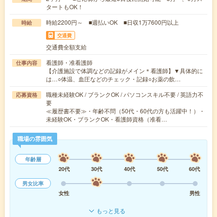
タートもOK！
時給2200円～ ■週払いOK ■日収1万7600円以上
時給
交通費
交通費全額支給
看護師・准看護師
仕事内容
【介護施設で体調などの記録がメイン＊看護師】▼具体的に
は…○体温、血圧などのチェック・記録○お薬の飲…
職種未経験OK / ブランクOK / パソコンスキル不要 / 英語力不
応募資格
要
≪履歴書不要≫・年齢不問（50代・60代の方も活躍中！）・
未経験OK・ブランクOK・看護師資格（准看…
職場の雰囲気
年齢層
20代
30代
40代
50代
60代
男女比率
女性
男性
もっと見る