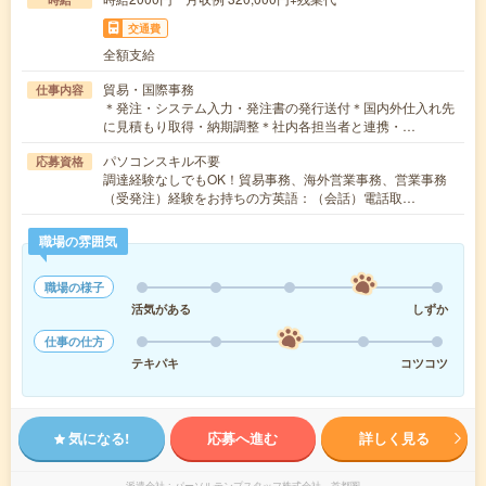
交通費
全額支給
貿易・国際事務
仕事内容
＊発注・システム入力・発注書の発行送付＊国内外仕入れ先
に見積もり取得・納期調整＊社内各担当者と連携・…
パソコンスキル不要
応募資格
調達経験なしでもOK！貿易事務、海外営業事務、営業事務
（受発注）経験をお持ちの方英語：（会話）電話取…
職場の雰囲気
職場の様子
活気がある
しずか
仕事の仕方
テキパキ
コツコツ
気になる!
応募へ進む
詳しく見る
派遣会社
パーソルテンプスタッフ株式会社 首都圏