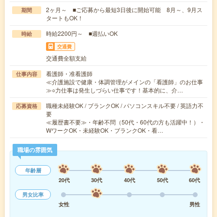
2ヶ月～ ■ご応募から最短3日後に開始可能 8月～、9月ス
期間
タートもOK！
時給2200円～ ■週払いOK
時給
交通費
交通費全額支給
看護師・准看護師
仕事内容
≪介護施設で健康・体調管理がメインの「看護師」のお仕事
≫○力仕事は発生しづらい仕事です！基本的に、介…
職種未経験OK / ブランクOK / パソコンスキル不要 / 英語力不
応募資格
要
≪履歴書不要≫・年齢不問（50代・60代の方も活躍中！）・
WワークOK・未経験OK・ブランクOK・看…
職場の雰囲気
年齢層
20代
30代
40代
50代
60代
男女比率
女性
男性