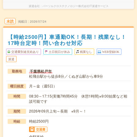
派遣会社
パーソルクロステクノロジー株式会社IT派遣サービス
未読
掲載日
2026/07/24
【時給2500円】車通勤OK！長期！残業なし！
17時台定時！問い合わせ対応
交通費別途支給あり
土日祝日が休み
残業なし
WEB登録OK
派遣
千葉県松戸市
勤務地
松飛台駅から徒歩8分／くぬぎ山駅から車9分
月～金（週5日）
曜日頻度
08:30～17:15(実働7時間45分 休憩1時間)※9:00始業など相
時間
談可能です
2026年09月上旬～長期 ※9月～！
期間
時給2500円
時給
交通費
全額支給