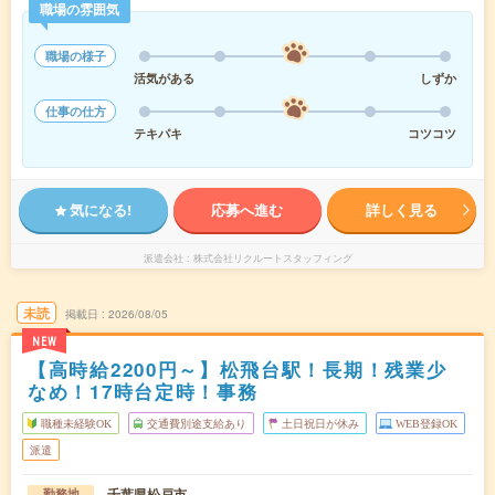
職場の雰囲気
職場の様子
活気がある
しずか
仕事の仕方
テキパキ
コツコツ
気になる!
応募へ進む
詳しく見る
派遣会社
株式会社リクルートスタッフィング
未読
掲載日
2026/08/05
NEW
【高時給2200円～】松飛台駅！長期！残業少
なめ！17時台定時！事務
職種未経験OK
交通費別途支給あり
土日祝日が休み
WEB登録OK
派遣
千葉県松戸市
勤務地