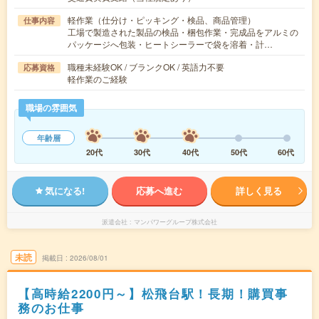
軽作業（仕分け・ピッキング・検品、商品管理）
仕事内容
工場で製造された製品の検品・梱包作業・完成品をアルミの
パッケージへ包装・ヒートシーラーで袋を溶着・計…
職種未経験OK / ブランクOK / 英語力不要
応募資格
軽作業のご経験
職場の雰囲気
年齢層
20代
30代
40代
50代
60代
気になる!
応募へ進む
詳しく見る
派遣会社
マンパワーグループ株式会社
未読
掲載日
2026/08/01
【高時給2200円～】松飛台駅！長期！購買事
務のお仕事