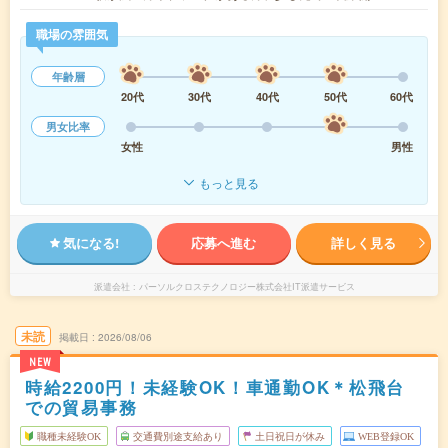
職場の雰囲気
年齢層
20代
30代
40代
50代
60代
男女比率
女性
男性
もっと見る
気になる!
応募へ進む
詳しく見る
派遣会社
パーソルクロステクノロジー株式会社IT派遣サービス
未読
掲載日
2026/08/06
NEW
時給2200円！未経験OK！車通勤OK＊松飛台
での貿易事務
職種未経験OK
交通費別途支給あり
土日祝日が休み
WEB登録OK