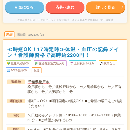
気になる!
応募へ進む
詳しく見る
派遣会社
日研トータルソーシング株式会社 メディカルケア事業部 ナース派遣
未読
掲載日
2026/07/28
≪時短OK！17時定時≫体温・血圧の記録メイ
ン＊看護師資格で高時給2200円！
職種未経験OK
交通費別途支給あり
土日祝日が休み
残業なし
WEB登録OK
派遣
千葉県松戸市
勤務地
松戸駅から---分／北松戸駅から---分／馬橋駅から---分／五香
駅から---分／六実駅から---分
週3日～OK！ ■曜日固定の相談OK！ ■ご希望の曜日をご相談
曜日頻度
ください！
＼日勤のみ／シフト例・10:00～15:00・9:00～17:00（休憩
時間
60分）■ご希望があればその…
2ヶ月～ ■ご応募から最短3日後に開始可能 8月～、9月ス
期間