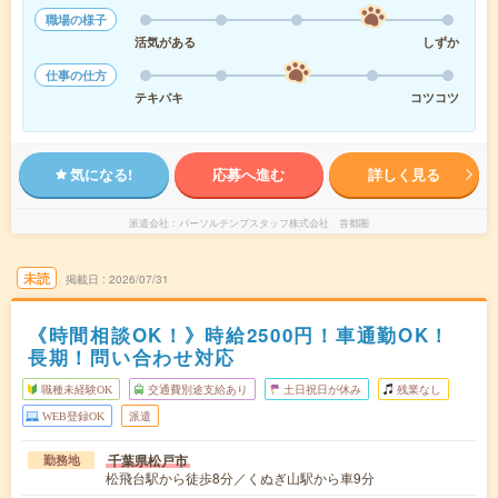
職場の様子
活気がある
しずか
仕事の仕方
テキパキ
コツコツ
気になる!
応募へ進む
詳しく見る
派遣会社
パーソルテンプスタッフ株式会社 首都圏
未読
掲載日
2026/07/31
《時間相談OK！》時給2500円！車通勤OK！
長期！問い合わせ対応
職種未経験OK
交通費別途支給あり
土日祝日が休み
残業なし
WEB登録OK
派遣
千葉県松戸市
勤務地
松飛台駅から徒歩8分／くぬぎ山駅から車9分