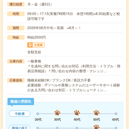
月～金（週5日）
曜日頻度
09:00～17:15(実働7時間15分 休憩1時間)※8:30始業など相
時間
談可能です
2026年08月中旬～長期 ※8月～！
期間
時給2500円
時給
交通費
全額支給
一般事務
仕事内容
＊生成AIに関する問い合わせ対応（利用方法・トラブル・簡
易活用相談）＊問い合わせ内容の整理・ナレッジ…
職種未経験OK / ブランクOK / 英語力不要
応募資格
必要経験：ITツールや業務システムのユーザーサポート経験
がある方問い合わせ対応・トラブルシューティン…
職場の雰囲気
年齢層
20代
30代
40代
50代
60代
職場の様子