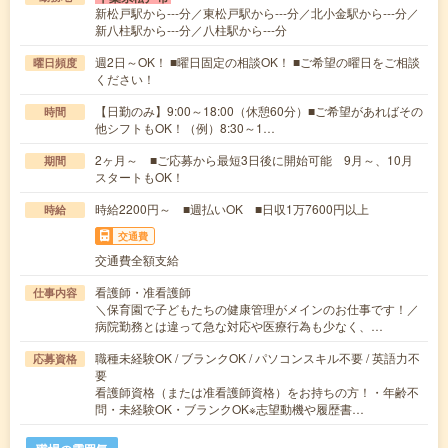
新松戸駅から---分／東松戸駅から---分／北小金駅から---分／
新八柱駅から---分／八柱駅から---分
週2日～OK！ ■曜日固定の相談OK！ ■ご希望の曜日をご相談
曜日頻度
ください！
【日勤のみ】9:00～18:00（休憩60分）■ご希望があればその
時間
他シフトもOK！（例）8:30～1…
2ヶ月～ ■ご応募から最短3日後に開始可能 9月～、10月
期間
スタートもOK！
時給2200円～ ■週払いOK ■日収1万7600円以上
時給
交通費
交通費全額支給
看護師・准看護師
仕事内容
＼保育園で子どもたちの健康管理がメインのお仕事です！／
病院勤務とは違って急な対応や医療行為も少なく、…
職種未経験OK / ブランクOK / パソコンスキル不要 / 英語力不
応募資格
要
看護師資格（または准看護師資格）をお持ちの方！・年齢不
問・未経験OK・ブランクOK※志望動機や履歴書…