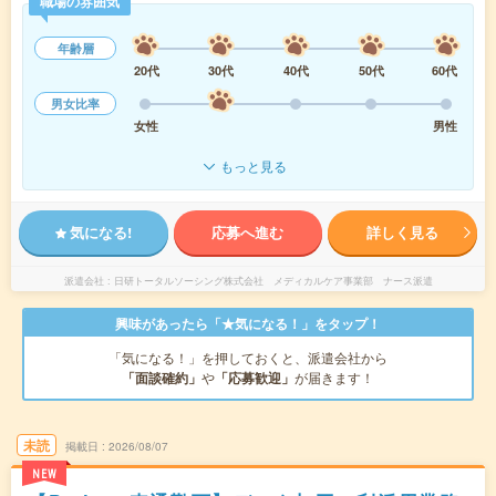
職場の雰囲気
年齢層
20代
30代
40代
50代
60代
男女比率
女性
男性
もっと見る
気になる!
応募へ進む
詳しく見る
派遣会社
日研トータルソーシング株式会社 メディカルケア事業部 ナース派遣
興味があったら「★気になる！」をタップ！
「気になる！」を押しておくと、派遣会社から
「面談確約」
や
「応募歓迎」
が届きます！
未読
掲載日
2026/08/07
NEW