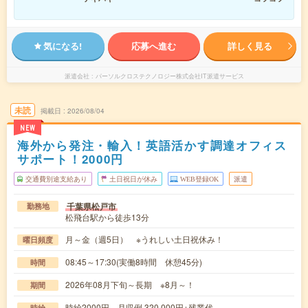
気になる!
応募へ進む
詳しく見る
派遣会社
パーソルクロステクノロジー株式会社IT派遣サービス
未読
掲載日
2026/08/04
NEW
海外から発注・輸入！英語活かす調達オフィス
サポート！2000円
交通費別途支給あり
土日祝日が休み
WEB登録OK
派遣
千葉県松戸市
勤務地
松飛台駅から徒歩13分
月～金（週5日） ※うれしい土日祝休み！
曜日頻度
08:45～17:30(実働8時間 休憩45分)
時間
2026年08月下旬～長期 ※8月～！
期間
時給2000円 月収例 320,000円+残業代
時給