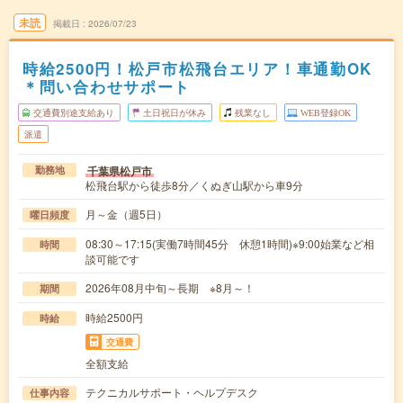
未読
掲載日
2026/07/23
時給2500円！松戸市松飛台エリア！車通勤OK
＊問い合わせサポート
交通費別途支給あり
土日祝日が休み
残業なし
WEB登録OK
派遣
千葉県松戸市
勤務地
松飛台駅から徒歩8分／くぬぎ山駅から車9分
月～金（週5日）
曜日頻度
08:30～17:15(実働7時間45分 休憩1時間)※9:00始業など相
時間
談可能です
2026年08月中旬～長期 ※8月～！
期間
時給2500円
時給
交通費
全額支給
テクニカルサポート・ヘルプデスク
仕事内容