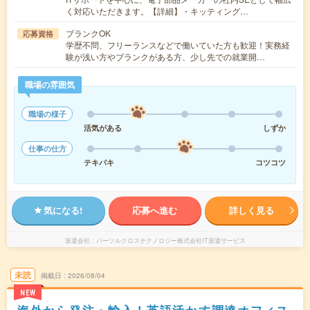
く対応いただきます。【詳細】・キッティング…
ブランクOK
応募資格
学歴不問、フリーランスなどで働いていた方も歓迎！実務経
験が浅い方やブランクがある方、少し先での就業開…
職場の雰囲気
職場の様子
活気がある
しずか
仕事の仕方
テキパキ
コツコツ
気になる!
応募へ進む
詳しく見る
派遣会社
パーソルクロステクノロジー株式会社IT派遣サービス
未読
掲載日
2026/08/04
NEW
海外から発注・輸入！英語活かす調達オフィス