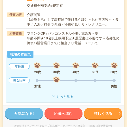
交通費全額支給※規定有
介護関連
仕事内容
【経験を活かして高時給で働ける介護】～お仕事内容～・食
事／入浴／排せつ介助・移乗や見守り・レクリエー…
ブランクOK / パソコンスキル不要 / 英語力不要
応募資格
年齢不問★10名以上採用予定★履歴書は不要です▽応募後の
流れ1)翌営業日までに担当より電話・メールで…
職場の雰囲気
年齢層
20代
30代
40代
50代
60代
男女比率
女性
男性
もっと見る
気になる!
応募へ進む
詳しく見る
派遣会社
マンパワーグループ株式会社 ケアサービス事業部 （医療福祉介護関連）