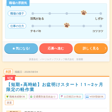
職場の雰囲気
職場の様子
活気がある
しずか
仕事の仕方
テキパキ
コツコツ
気になる!
応募へ進む
詳しく見る
派遣会社
パーソルテンプスタッフ株式会社 首都圏
未読
掲載日
2026/08/04
NEW
【短期×高時給】お盆明けスタート！1～2ヶ月
限定の軽作業
職種未経験OK
交通費別途支給あり
土日祝日が休み
WEB登録OK
派遣