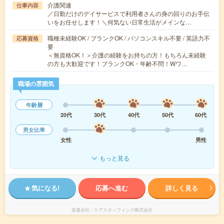
介護関連
仕事内容
／日勤だけのデイサービスで利用者さんの身の回りのお手伝
いをお任せします！＼何気ない日常生活がメインな…
職種未経験OK / ブランクOK / パソコンスキル不要 / 英語力不
応募資格
要
＜無資格OK！＞介護の経験をお持ちの方！もちろん未経験
の方も大歓迎です！ブランクOK・年齢不問！Wワ…
職場の雰囲気
年齢層
20代
30代
40代
50代
60代
男女比率
女性
男性
もっと見る
気になる!
応募へ進む
詳しく見る
派遣会社
ケアスタッフィング株式会社