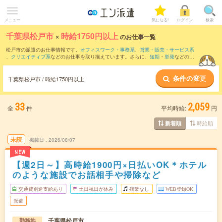
メニュー
気になる!
ログイン
検索
千葉県松戸市
×
時給1750円以上
のお仕事一覧
松戸市の派遣のお仕事情報です。
オフィスワーク・事務系
、
営業・販売・サービス系
、
クリエイティブ系
などのお仕事を取り揃えています。さらに、
短期
・
単発
などの期
間や、
職種未経験OK
などのこだわり条件で絞り込んでいただけます。
条件の変更
千葉県松戸市 / 時給1750円以上
33
2,059
全
件
平均時給:
円
時給順
新着順
未読
掲載日
2026/08/07
NEW
【週2日～】高時給1900円×日払いOK＊ホテル
のような施設でお話相手や掃除など
交通費別途支給あり
土日祝日が休み
残業なし
WEB登録OK
派遣
千葉県松戸市
勤務地