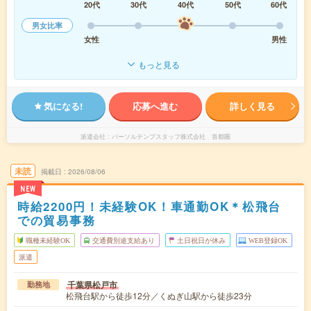
20代
30代
40代
50代
60代
男女比率
女性
男性
もっと見る
気になる!
応募へ進む
詳しく見る
派遣会社
パーソルテンプスタッフ株式会社 首都圏
未読
掲載日
2026/08/06
NEW
時給2200円！未経験OK！車通勤OK＊松飛台
での貿易事務
職種未経験OK
交通費別途支給あり
土日祝日が休み
WEB登録OK
派遣
千葉県松戸市
勤務地
松飛台駅から徒歩12分／くぬぎ山駅から徒歩23分