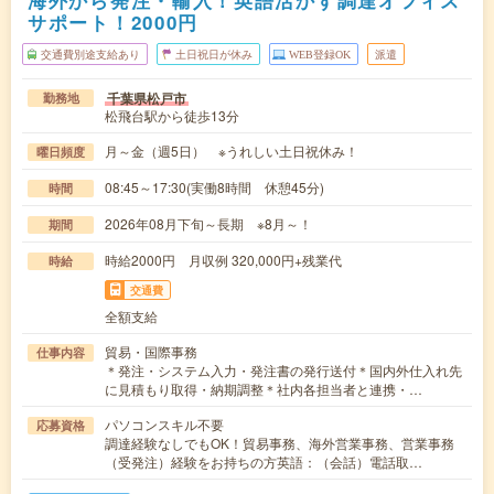
サポート！2000円
交通費別途支給あり
土日祝日が休み
WEB登録OK
派遣
千葉県松戸市
勤務地
松飛台駅から徒歩13分
月～金（週5日） ※うれしい土日祝休み！
曜日頻度
08:45～17:30(実働8時間 休憩45分)
時間
2026年08月下旬～長期 ※8月～！
期間
時給2000円 月収例 320,000円+残業代
時給
交通費
全額支給
貿易・国際事務
仕事内容
＊発注・システム入力・発注書の発行送付＊国内外仕入れ先
に見積もり取得・納期調整＊社内各担当者と連携・…
パソコンスキル不要
応募資格
調達経験なしでもOK！貿易事務、海外営業事務、営業事務
（受発注）経験をお持ちの方英語：（会話）電話取…