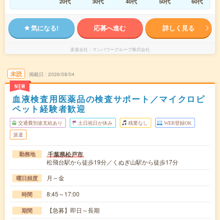
20代
30代
40代
50代
60代
気になる!
応募へ進む
詳しく見る
派遣会社
マンパワーグループ株式会社
未読
掲載日
2026/08/04
NEW
血液検査用医薬品の検査サポート／マイクロピ
ペット経験者歓迎
交通費別途支給あり
土日祝日が休み
残業なし
WEB登録OK
派遣
千葉県松戸市
勤務地
松飛台駅から徒歩19分／くぬぎ山駅から徒歩17分
月～金
曜日頻度
8:45～17:00
時間
【急募】即日～長期
期間