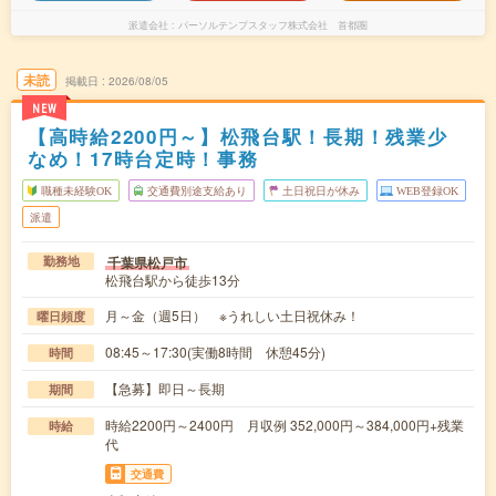
派遣会社
パーソルテンプスタッフ株式会社 首都圏
未読
掲載日
2026/08/05
NEW
【高時給2200円～】松飛台駅！長期！残業少
なめ！17時台定時！事務
職種未経験OK
交通費別途支給あり
土日祝日が休み
WEB登録OK
派遣
千葉県松戸市
勤務地
松飛台駅から徒歩13分
月～金（週5日） ※うれしい土日祝休み！
曜日頻度
08:45～17:30(実働8時間 休憩45分)
時間
【急募】即日～長期
期間
時給2200円～2400円 月収例 352,000円～384,000円+残業
時給
代
交通費