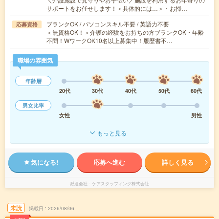
サポートをお任せします！＜具体的には…＞・お掃…
ブランクOK / パソコンスキル不要 / 英語力不要
応募資格
＜無資格OK！＞介護の経験をお持ちの方ブランクOK・年齢
不問！WワークOK10名以上募集中！履歴書不…
職場の雰囲気
年齢層
20代
30代
40代
50代
60代
男女比率
女性
男性
もっと見る
気になる!
応募へ進む
詳しく見る
派遣会社
ケアスタッフィング株式会社
未読
掲載日
2026/08/06