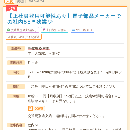
未読
掲載日
2026/08/04
NEW
【正社員登用可能性あり】電子部品メーカーで
の社内SE＊残業少
交通費別途支給あり
土日祝日が休み
WEB登録OK
正社員への紹介予定派遣
千葉県松戸市
勤務地
市川大野駅から車7分
月～金
曜日頻度
09:00～18:00(実働時間08時間)【残業少なめ】10時間以内／
時間
月
【急募】即日～長期※開始時期についてはご相談ください
期間
時給2200円【月収例】36万円以上（残業5時間の場合）※ご
時給
経験やスキルにより異なります
交通費
交通費別途支給 ※詳細はお問い合わせください。
社内SE
仕事内容
ITサポートを中心に、電子部品メーカーの社内SEとして幅広