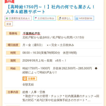
NEW
【高時給1750円～！】社内の何でも屋さん！
人事＆総務サポート
交通費別途支給あり
土日祝日が休み
残業なし
WEB登録OK
派遣
千葉県松戸市
勤務地
北松戸駅から徒歩6分／松戸駅から民間バス13分
月～金（週5日） ※＜完全＞土日祝休み
曜日頻度
08:00～16:30(実働7時間30分 休憩1時間)
時間
2026年09月上旬～長期 ※9月～！
期間
時給1750円～1900円 月収例 262,500円～285,000円 ◆
時給
経験によって時給UPあり↑
交通費
全額支給
総務・人事・労務
仕事内容
＊勤怠データの管理・チェック＊社内稟議書のチェック→回
覧の対応＊給与計算や社会保険手続きのサポート＊…