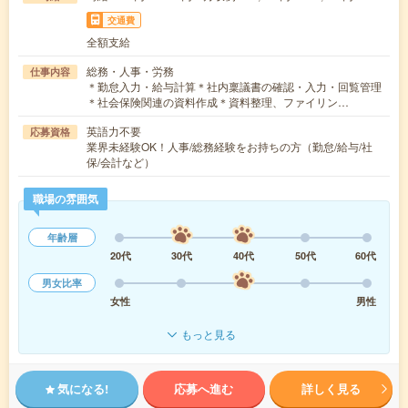
交通費
全額支給
総務・人事・労務
仕事内容
＊勤怠入力・給与計算＊社内稟議書の確認・入力・回覧管理
＊社会保険関連の資料作成＊資料整理、ファイリン…
英語力不要
応募資格
業界未経験OK！人事/総務経験をお持ちの方（勤怠/給与/社
保/会計など）
職場の雰囲気
年齢層
20代
30代
40代
50代
60代
男女比率
女性
男性
もっと見る
気になる!
応募へ進む
詳しく見る