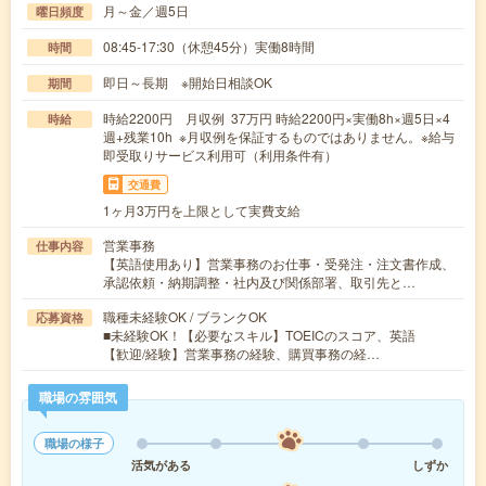
月～金／週5日
曜日頻度
08:45-17:30（休憩45分）実働8時間
時間
即日～長期 ※開始日相談OK
期間
時給2200円 月収例 37万円 時給2200円×実働8h×週5日×4
時給
週+残業10h ※月収例を保証するものではありません。※給与
即受取りサービス利用可（利用条件有）
交通費
1ヶ月3万円を上限として実費支給
営業事務
仕事内容
【英語使用あり】営業事務のお仕事・受発注・注文書作成、
承認依頼・納期調整・社内及び関係部署、取引先と…
職種未経験OK / ブランクOK
応募資格
■未経験OK！【必要なスキル】TOEICのスコア、英語
【歓迎/経験】営業事務の経験、購買事務の経…
職場の雰囲気
職場の様子
活気がある
しずか