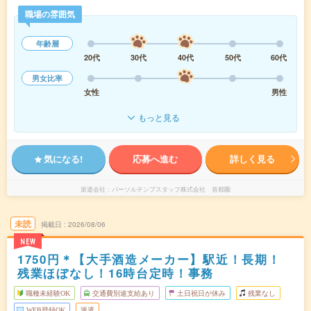
職場の雰囲気
年齢層
20代
30代
40代
50代
60代
男女比率
女性
男性
もっと見る
気になる!
応募へ進む
詳しく見る
派遣会社
パーソルテンプスタッフ株式会社 首都圏
未読
掲載日
2026/08/06
NEW
1750円＊【大手酒造メーカー】駅近！長期！
残業ほぼなし！16時台定時！事務
職種未経験OK
交通費別途支給あり
土日祝日が休み
残業なし
WEB登録OK
派遣