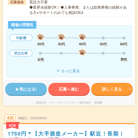
英語力不要
応募資格
◆業界未経験OK！◆人事事務、または総務事務の経験があ
る方※サポートのみでも相談OK♪
職場の雰囲気
年齢層
20代
30代
40代
50代
60代
男女比率
女性
男性
もっと見る
気になる!
応募へ進む
詳しく見る
派遣会社
パーソルテンプスタッフ株式会社 首都圏
未読
掲載日
2026/08/06
NEW
1750円＊【大手酒造メーカー】駅近！長期！