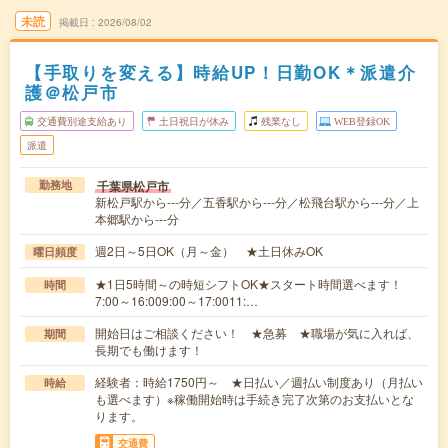
未読
掲載日
2026/08/02
【手取りを変える】時給UP！日勤OK＊派遣介
護＠松戸市
交通費別途支給あり
土日祝日が休み
残業なし
WEB登録OK
派遣
千葉県松戸市
勤務地
新松戸駅から---分／五香駅から---分／松飛台駅から---分／上
本郷駅から---分
週2日～5日OK（月～金） ★土日休みOK
曜日頻度
★1日5時間～の時短シフトOK★スタート時間選べます！
時間
7:00～16:009:00～17:0011:…
開始日はご相談ください！ ★急募 ★職場が気に入れば、
期間
長期でも働けます！
経験者：時給1750円～ ★日払い／週払い制度あり（月払い
時給
も選べます）※稼働開始時は手続き完了次第のお支払いとな
ります。
交通費