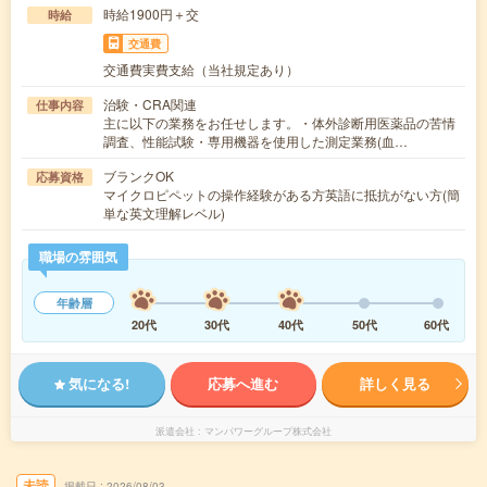
時給1900円＋交
時給
交通費
交通費実費支給（当社規定あり）
治験・CRA関連
仕事内容
主に以下の業務をお任せします。・体外診断用医薬品の苦情
調査、性能試験・専用機器を使用した測定業務(血…
ブランクOK
応募資格
マイクロピペットの操作経験がある方英語に抵抗がない方(簡
単な英文理解レベル)
職場の雰囲気
年齢層
20代
30代
40代
50代
60代
気になる!
応募へ進む
詳しく見る
派遣会社
マンパワーグループ株式会社
未読
掲載日
2026/08/03