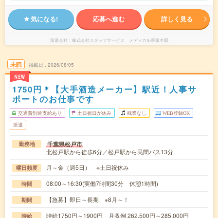
気になる!
応募へ進む
詳しく見る
派遣会社
株式会社スタッフサービス メディカル事業本部
未読
掲載日
2026/08/05
NEW
1750円＊【大手酒造メーカー】駅近！人事サ
ポートのお仕事です
交通費別途支給あり
土日祝日が休み
残業なし
WEB登録OK
派遣
千葉県松戸市
勤務地
北松戸駅から徒歩6分／松戸駅から民間バス13分
月～金（週5日） ※土日祝休み
曜日頻度
08:00～16:30(実働7時間30分 休憩1時間)
時間
【急募】即日～長期 ※8月～！
期間
時給1750円～1900円 月収例 262,500円～285,000円
時給