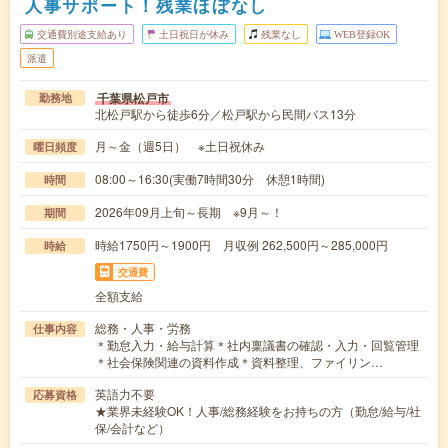
人事サポート！残業ほぼなし
交通費別途支給あり
土日祝日が休み
残業なし
WEB登録OK
派遣
千葉県松戸市
勤務地
北松戸駅から徒歩6分／松戸駅から民間バス13分
月～金（週5日） ※土日祝休み
曜日頻度
08:00～16:30(実働7時間30分 休憩1時間)
時間
2026年09月上旬～長期 ※9月～！
期間
時給1750円～1900円 月収例 262,500円～285,000円
時給
交通費
全額支給
総務・人事・労務
仕事内容
＊勤怠入力・給与計算＊社内稟議書の確認・入力・回覧管理
＊社会保険関連の資料作成＊資料整理、ファイリン…
英語力不要
応募資格
★業界未経験OK！人事/総務経験をお持ちの方（勤怠/給与/社
保/会計など）