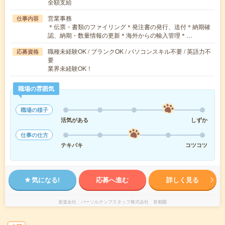
全額支給
営業事務
仕事内容
＊伝票・書類のファイリング＊発注書の発行、送付＊納期確
認、納期・数量情報の更新＊海外からの輸入管理＊…
職種未経験OK / ブランクOK / パソコンスキル不要 / 英語力不
応募資格
要
業界未経験OK！
職場の雰囲気
職場の様子
活気がある
しずか
仕事の仕方
テキパキ
コツコツ
気になる!
応募へ進む
詳しく見る
派遣会社
パーソルテンプスタッフ株式会社 首都圏