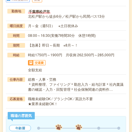
千葉県松戸市
勤務地
北松戸駅から徒歩6分／松戸駅から民間バス13分
月～金（週5日） ※土日祝休み
曜日頻度
08:00～16:30(実働7時間30分 休憩1時間)
時間
【急募】即日～長期 ※8月～！
期間
時給1750円～1900円 月収例 262,500円～285,000円
時給
交通費
全額支給
総務・人事・労務
仕事内容
＊資料整理、ファイリング＊勤怠入力・給与計算＊社内稟議
書の確認・入力・回覧管理＊社会保険関連の資料作…
職種未経験OK / ブランクOK / 英語力不要
応募資格
★業界未経験OK！
職場の雰囲気
年齢層