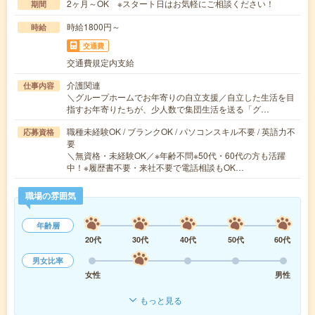
2ヶ月～OK ※スタート日はお気軽にご相談ください！
期間
時給1800円～
時給
交通費
交通費規定内支給
介護関連
仕事内容
＼グループホームでお年寄りの自立支援／自立した生活を目
指すお年寄りたちが、少人数で集団生活を送る「グ…
職種未経験OK / ブランクOK / パソコンスキル不要 / 英語力不
応募資格
要
＼無資格・未経験OK／※年齢不問※50代・60代の方も活躍
中！※履歴書不要・来社不要で電話相談もOK…
職場の雰囲気
年齢層
20代
30代
40代
50代
60代
男女比率
女性
男性
もっと見る