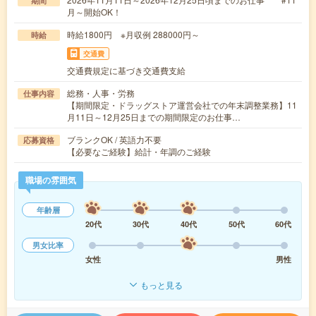
期間
月～開始OK！
時給1800円 ※月収例 288000円～
時給
交通費
交通費規定に基づき交通費支給
総務・人事・労務
仕事内容
【期間限定・ドラッグストア運営会社での年末調整業務】11
月11日～12月25日までの期間限定のお仕事…
ブランクOK / 英語力不要
応募資格
【必要なご経験】給計・年調のご経験
職場の雰囲気
年齢層
20代
30代
40代
50代
60代
男女比率
女性
男性
もっと見る