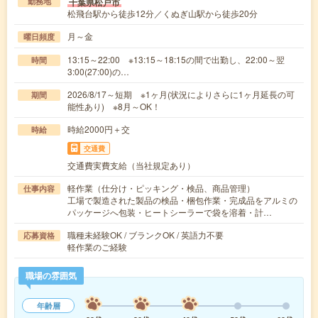
千葉県松戸市
勤務地
松飛台駅から徒歩12分／くぬぎ山駅から徒歩20分
月～金
曜日頻度
13:15～22:00 ※13:15～18:15の間で出勤し、22:00～翌
時間
3:00(27:00)の…
2026/8/17～短期 ※1ヶ月(状況によりさらに1ヶ月延長の可
期間
能性あり) ※8月～OK！
時給2000円＋交
時給
交通費
交通費実費支給（当社規定あり）
軽作業（仕分け・ピッキング・検品、商品管理）
仕事内容
工場で製造された製品の検品・梱包作業・完成品をアルミの
パッケージへ包装・ヒートシーラーで袋を溶着・計…
職種未経験OK / ブランクOK / 英語力不要
応募資格
軽作業のご経験
職場の雰囲気
年齢層