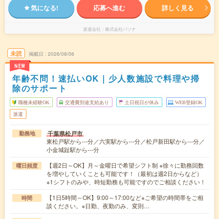
気になる!
応募へ進む
詳しく見る
派遣会社
株式会社パソナ
未読
掲載日
2026/08/06
NEW
年齢不問！速払いOK｜少人数施設で料理や掃
除のサポート
職種未経験OK
交通費別途支給あり
土日祝日が休み
WEB登録OK
派遣
千葉県松戸市
勤務地
東松戸駅から---分／六実駅から---分／松戸新田駅から---分／
小金城趾駅から---分
【週2日～OK】月～金曜日で希望シフト制 ※徐々に勤務回数
曜日頻度
を増やしていくことも可能です！（最初は週2日からなど）
※1シフトのみや、時短勤務も可能ですのでご相談ください！
【1日5時間～OK】9:00～17:00など※ご希望の時間帯をご相
時間
談ください。※日勤、夜勤のみ、変則…