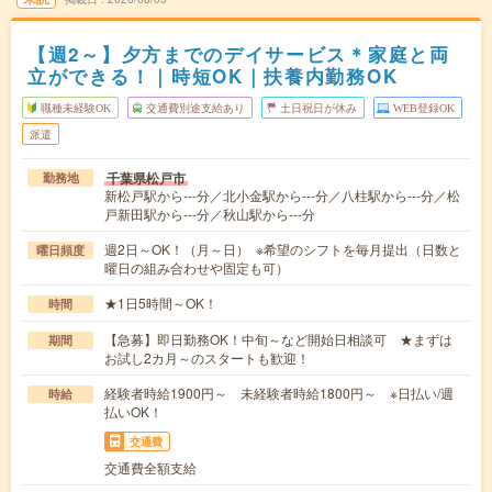
【週2～】夕方までのデイサービス＊家庭と両
立ができる！｜時短OK｜扶養内勤務OK
職種未経験OK
交通費別途支給あり
土日祝日が休み
WEB登録OK
派遣
千葉県松戸市
勤務地
新松戸駅から---分／北小金駅から---分／八柱駅から---分／松
戸新田駅から---分／秋山駅から---分
週2日～OK！（月～日） ※希望のシフトを毎月提出（日数と
曜日頻度
曜日の組み合わせや固定も可）
★1日5時間～OK！
時間
【急募】即日勤務OK！中旬～など開始日相談可 ★まずは
期間
お試し2カ月～のスタートも歓迎！
経験者時給1900円～ 未経験者時給1800円～ ※日払い/週
時給
払いOK！
交通費
交通費全額支給