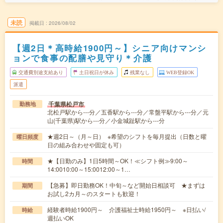
未読
掲載日
2026/08/02
【週2日＊高時給1900円～】シニア向けマンシ
ョンで食事の配膳や見守り＊介護
交通費別途支給あり
土日祝日が休み
残業なし
WEB登録OK
派遣
千葉県松戸市
勤務地
北松戸駅から---分／五香駅から---分／常盤平駅から---分／元
山(千葉県)駅から---分／小金城趾駅から---分
★週2日～（月～日） ※希望のシフトを毎月提出（日数と曜
曜日頻度
日の組み合わせや固定も可）
★【日勤のみ】1日5時間～OK！≪シフト例≫9:00～
時間
14:0010:00～15:0012:00～1…
【急募】即日勤務OK！中旬～など開始日相談可 ★まずは
期間
お試し2カ月～のスタートも歓迎！
経験者時給1900円～ 介護福祉士時給1950円～ ※日払い/
時給
週払いOK