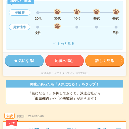
職場の雰囲気
年齢層
20代
30代
40代
50代
60代
男女比率
女性
男性
もっと見る
気になる!
応募へ進む
詳しく見る
派遣会社
ケアスタッフィング株式会社
興味があったら「★気になる！」をタップ！
「気になる！」を押しておくと、派遣会社から
「面談確約」
や
「応募歓迎」
が届きます！
未読
掲載日
2026/08/06
NEW