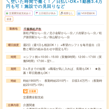
＼空いた時間で働く！／日払いOK×1勤務3.4万
円も可！施設での見回りなど
交通費別途支給あり
土日祝日が休み
残業なし
WEB登録OK
派遣
千葉県松戸市
勤務地
新松戸駅から---分／北小金駅から---分／八柱駅から---分／松
戸新田駅から---分／秋山駅から---分
週2日（週1日も相談OK！） ※希望のシフトを毎月提出（日
曜日頻度
数と曜日の組み合わせや固定も可）
≪シフト例≫10:00～15:00（実働5時間）12:00～17:00（実
時間
働5時間）17:00～翌1…
3ヵ月までの短期 ※職場が気に入れば、長期もOK！ ★急
期間
募！即日勤務もOK！
時給1900円～ 夜勤時給2310円～ 日収3.4万円～（夜勤時
時給
給2310円×15h）
交通費
交通費全額支給
介護関連
仕事内容
＼介護施設で見守りやお手伝い／施設を利用するお年寄りの