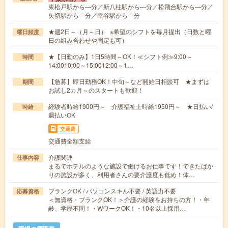
東松戸駅から---分／新八柱駅から---分／松飛台駅から---分／
矢切駅から---分／幸谷駅から---分
★週2日～（月～日） ※希望のシフトを毎月提出（日数と曜
曜日頻度
日の組み合わせや固定も可）
★【日勤のみ】1日5時間～OK！≪シフト例≫9:00～
時間
14:0010:00～15:0012:00～1…
【急募】即日勤務OK！中旬～など開始日相談可 ★まずは
期間
お試し2カ月～のスタートも歓迎！
経験者時給1900円～ 介護福祉士時給1950円～ ★日払い/
時給
週払いOK
交通費
交通費全額支給
介護関連
仕事内容
まるでホテルのような施設で働けるお仕事です！できたばか
りの施設が多く、利用者さんの要介護度も低め！体…
ブランクOK / パソコンスキル不要 / 英語力不要
応募資格
＜無資格・ブランクOK！＞介護の経験をお持ちの方！・年
齢、学歴不問！・WワークOK！・10名以上採用…