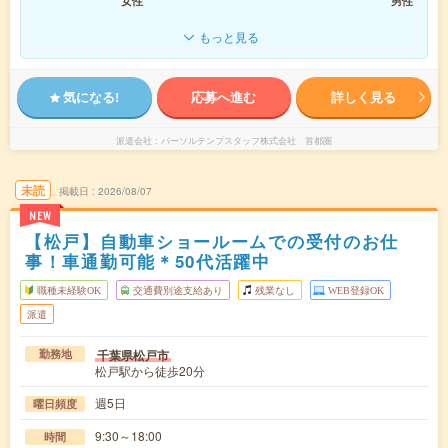
女性
男性
もっと見る
気になる!
応募へ進む
詳しく見る
派遣会社
パーソルテンプスタッフ株式会社 首都圏
未読
掲載日
2026/08/07
NEW
【松戸】自動車ショールームでの受付のお仕
事！車通勤可能＊50代活躍中
職種未経験OK
交通費別途支給あり
残業なし
WEB登録OK
派遣
千葉県松戸市
勤務地
松戸駅から徒歩20分
週5日
曜日頻度
9:30～18:00
時間