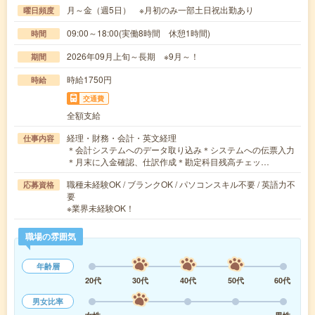
月～金（週5日） ※月初のみ一部土日祝出勤あり
曜日頻度
09:00～18:00(実働8時間 休憩1時間)
時間
2026年09月上旬～長期 ※9月～！
期間
時給1750円
時給
交通費
全額支給
経理・財務・会計・英文経理
仕事内容
＊会計システムへのデータ取り込み＊システムへの伝票入力
＊月末に入金確認、仕訳作成＊勘定科目残高チェッ…
職種未経験OK / ブランクOK / パソコンスキル不要 / 英語力不
応募資格
要
※業界未経験OK！
職場の雰囲気
年齢層
20代
30代
40代
50代
60代
男女比率