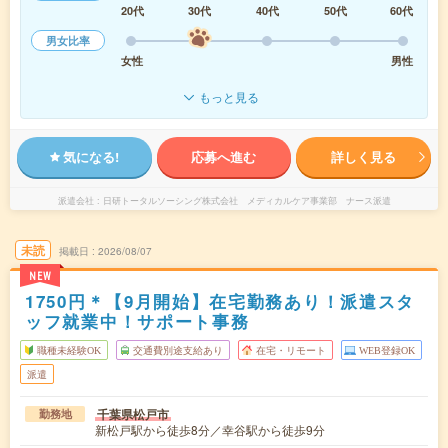
20代
30代
40代
50代
60代
男女比率
女性
男性
もっと見る
気になる!
応募へ進む
詳しく見る
派遣会社
日研トータルソーシング株式会社 メディカルケア事業部 ナース派遣
未読
掲載日
2026/08/07
NEW
1750円＊【9月開始】在宅勤務あり！派遣スタ
ッフ就業中！サポート事務
職種未経験OK
交通費別途支給あり
在宅・リモート
WEB登録OK
派遣
千葉県松戸市
勤務地
新松戸駅から徒歩8分／幸谷駅から徒歩9分