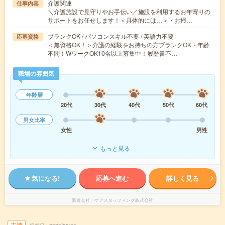
介護関連
仕事内容
＼介護施設で見守りやお手伝い／施設を利用するお年寄りの
サポートをお任せします！＜具体的には…＞・お掃…
ブランクOK / パソコンスキル不要 / 英語力不要
応募資格
＜無資格OK！＞介護の経験をお持ちの方ブランクOK・年齢
不問！WワークOK10名以上募集中！履歴書不…
職場の雰囲気
年齢層
20代
30代
40代
50代
60代
男女比率
女性
男性
もっと見る
気になる!
応募へ進む
詳しく見る
派遣会社
ケアスタッフィング株式会社
未読