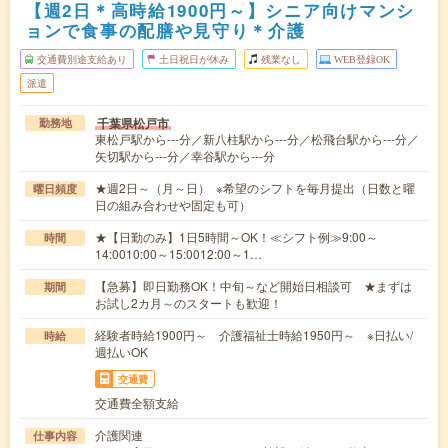
【週2日＊高時給1900円～】シニア向けマンシ
ョンで食事の配膳や見守り＊介護
交通費別途支給あり
土日祝日が休み
残業なし
WEB登録OK
派遣
千葉県松戸市
勤務地
東松戸駅から---分／新八柱駅から---分／松飛台駅から---分／
矢切駅から---分／幸谷駅から---分
★週2日～（月～日） ※希望のシフトを毎月提出（日数と曜
曜日頻度
日の組み合わせや固定も可）
★【日勤のみ】1日5時間～OK！≪シフト例≫9:00～
時間
14:0010:00～15:0012:00～1…
【急募】即日勤務OK！中旬～など開始日相談可 ★まずは
期間
お試し2カ月～のスタートも歓迎！
経験者時給1900円～ 介護福祉士時給1950円～ ※日払い/
時給
週払いOK
交通費
交通費全額支給
介護関連
仕事内容