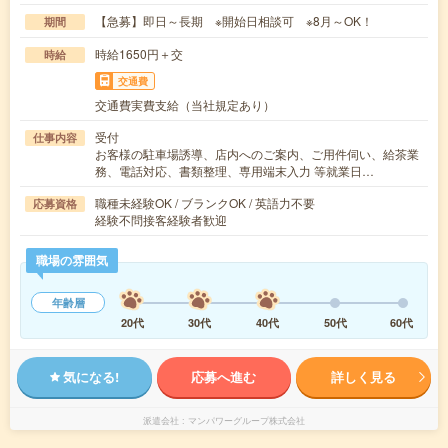
【急募】即日～長期 ※開始日相談可 ※8月～OK！
期間
時給1650円＋交
時給
交通費
交通費実費支給（当社規定あり）
受付
仕事内容
お客様の駐車場誘導、店内へのご案内、ご用件伺い、給茶業
務、電話対応、書類整理、専用端末入力 等就業日…
職種未経験OK / ブランクOK / 英語力不要
応募資格
経験不問接客経験者歓迎
職場の雰囲気
年齢層
20代
30代
40代
50代
60代
気になる!
応募へ進む
詳しく見る
派遣会社
マンパワーグループ株式会社