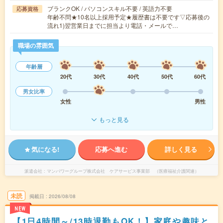
ブランクOK / パソコンスキル不要 / 英語力不要
応募資格
年齢不問★10名以上採用予定★履歴書は不要です▽応募後の
流れ1)翌営業日までに担当より電話・メールで…
職場の雰囲気
年齢層
20代
30代
40代
50代
60代
男女比率
女性
男性
もっと見る
気になる!
応募へ進む
詳しく見る
派遣会社
マンパワーグループ株式会社 ケアサービス事業部 （医療福祉介護関連）
未読
掲載日
2026/08/08
NEW
【1日4時間～/13時退勤もOK！】家庭や趣味と