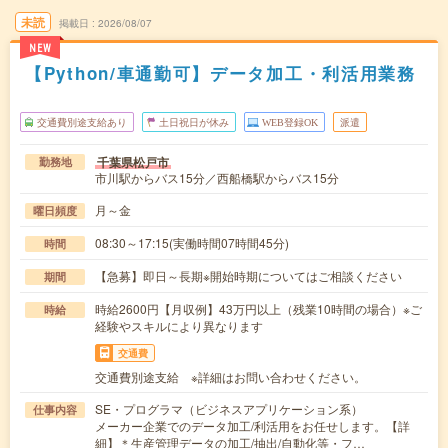
未読
掲載日
2026/08/07
NEW
【Python/車通勤可】データ加工・利活用業務
交通費別途支給あり
土日祝日が休み
WEB登録OK
派遣
千葉県松戸市
勤務地
市川駅からバス15分／西船橋駅からバス15分
月～金
曜日頻度
08:30～17:15(実働時間07時間45分)
時間
【急募】即日～長期※開始時期についてはご相談ください
期間
時給2600円【月収例】43万円以上（残業10時間の場合）※ご
時給
経験やスキルにより異なります
交通費
交通費別途支給 ※詳細はお問い合わせください。
SE・プログラマ（ビジネスアプリケーション系）
仕事内容
メーカー企業でのデータ加工/利活用をお任せします。【詳
細】＊生産管理データの加工/抽出/自動化等・フ…