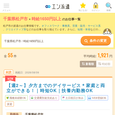
メニュー
気になる!
ログイン
検索
千葉県松戸市
×
時給1650円以上
のお仕事一覧
松戸市の派遣のお仕事情報です。
オフィスワーク・事務系
、
営業・販売・サービス系
、
クリエイティブ系
などのお仕事を取り揃えています。さらに、
短期
・
単発
などの期
間や、
職種未経験OK
などのこだわり条件で絞り込んでいただけます。
条件の変更
千葉県松戸市 / 時給1650円以上
55
1,921
全
件
平均時給:
円
時給順
新着順
未読
掲載日
2026/08/09
NEW
【週2～】夕方までのデイサービス＊家庭と両
立ができる！｜時短OK｜扶養内勤務OK
職種未経験OK
交通費別途支給あり
土日祝日が休み
WEB登録OK
派遣
千葉県松戸市
勤務地