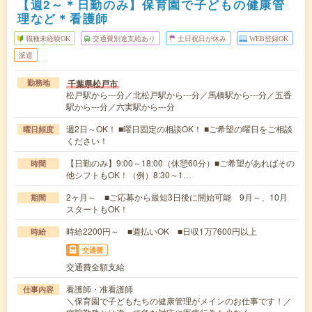
【週2～＊日勤のみ】保育園で子どもの健康管
理など＊看護師
職種未経験OK
交通費別途支給あり
土日祝日が休み
WEB登録OK
派遣
千葉県松戸市
勤務地
松戸駅から---分／北松戸駅から---分／馬橋駅から---分／五香
駅から---分／六実駅から---分
週2日～OK！ ■曜日固定の相談OK！ ■ご希望の曜日をご相談
曜日頻度
ください！
【日勤のみ】9:00～18:00（休憩60分）■ご希望があればその
時間
他シフトもOK！（例）8:30～1…
2ヶ月～ ■ご応募から最短3日後に開始可能 9月～、10月
期間
スタートもOK！
時給2200円～ ■週払いOK ■日収1万7600円以上
時給
交通費
交通費全額支給
看護師・准看護師
仕事内容
＼保育園で子どもたちの健康管理がメインのお仕事です！／