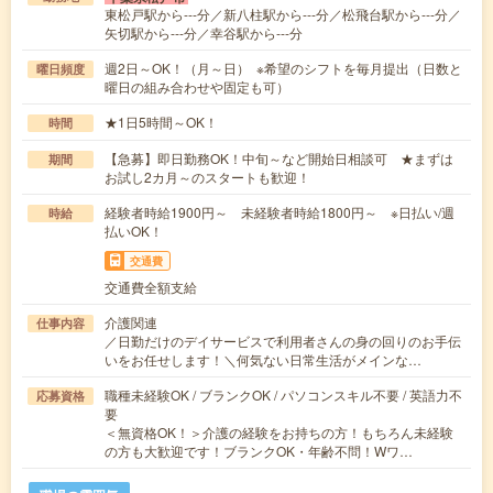
東松戸駅から---分／新八柱駅から---分／松飛台駅から---分／
矢切駅から---分／幸谷駅から---分
週2日～OK！（月～日） ※希望のシフトを毎月提出（日数と
曜日頻度
曜日の組み合わせや固定も可）
★1日5時間～OK！
時間
【急募】即日勤務OK！中旬～など開始日相談可 ★まずは
期間
お試し2カ月～のスタートも歓迎！
経験者時給1900円～ 未経験者時給1800円～ ※日払い/週
時給
払いOK！
交通費
交通費全額支給
介護関連
仕事内容
／日勤だけのデイサービスで利用者さんの身の回りのお手伝
いをお任せします！＼何気ない日常生活がメインな…
職種未経験OK / ブランクOK / パソコンスキル不要 / 英語力不
応募資格
要
＜無資格OK！＞介護の経験をお持ちの方！もちろん未経験
の方も大歓迎です！ブランクOK・年齢不問！Wワ…