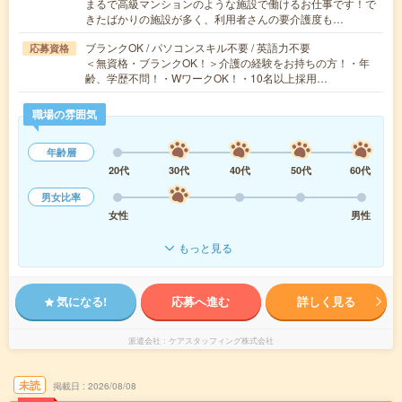
まるで高級マンションのような施設で働けるお仕事です！で
きたばかりの施設が多く、利用者さんの要介護度も…
ブランクOK / パソコンスキル不要 / 英語力不要
応募資格
＜無資格・ブランクOK！＞介護の経験をお持ちの方！・年
齢、学歴不問！・WワークOK！・10名以上採用…
職場の雰囲気
年齢層
20代
30代
40代
50代
60代
男女比率
女性
男性
もっと見る
気になる!
応募へ進む
詳しく見る
派遣会社
ケアスタッフィング株式会社
未読
掲載日
2026/08/08