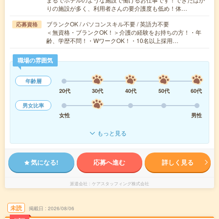
りの施設が多く、利用者さんの要介護度も低め！体…
ブランクOK / パソコンスキル不要 / 英語力不要
応募資格
＜無資格・ブランクOK！＞介護の経験をお持ちの方！・年
齢、学歴不問！・WワークOK！・10名以上採用…
職場の雰囲気
年齢層
20代
30代
40代
50代
60代
男女比率
女性
男性
もっと見る
気になる!
応募へ進む
詳しく見る
派遣会社
ケアスタッフィング株式会社
未読
掲載日
2026/08/06