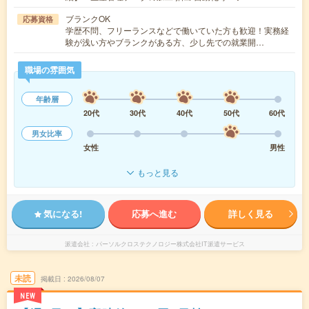
ブランクOK
応募資格
学歴不問、フリーランスなどで働いていた方も歓迎！実務経
験が浅い方やブランクがある方、少し先での就業開…
職場の雰囲気
年齢層
20代
30代
40代
50代
60代
男女比率
女性
男性
もっと見る
気になる!
応募へ進む
詳しく見る
派遣会社
パーソルクロステクノロジー株式会社IT派遣サービス
未読
掲載日
2026/08/07
NEW