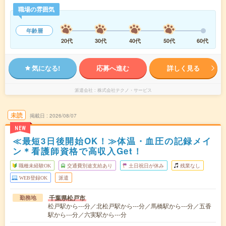
職場の雰囲気
年齢層
20代
30代
40代
50代
60代
気になる!
応募へ進む
詳しく見る
派遣会社
株式会社テクノ・サービス
未読
掲載日
2026/08/07
NEW
≪最短3日後開始OK！≫体温・血圧の記録メイ
ン＊看護師資格で高収入Get！
職種未経験OK
交通費別途支給あり
土日祝日が休み
残業なし
WEB登録OK
派遣
千葉県松戸市
勤務地
松戸駅から---分／北松戸駅から---分／馬橋駅から---分／五香
駅から---分／六実駅から---分