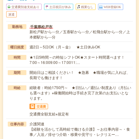
交通費別途支給あり
土日祝日が休み
残業なし
WEB登録OK
派遣
千葉県松戸市
勤務地
新松戸駅から---分／五香駅から---分／松飛台駅から---分／上
本郷駅から---分
週2日～5日OK（月～金） ★土日休みOK
曜日頻度
★1日5時間～の時短シフトOK★スタート時間選べます！
時間
7:00～16:009:00～17:0011:…
開始日はご相談ください！ ★急募 ★職場が気に入れば、
期間
長期でも働けます！
経験者：時給1750円～ ★日払い／週払い制度あり（月払い
時給
も選べます）※稼働開始時は手続き完了次第のお支払いとな
ります。
交通費
交通費全額支給※規定有
介護関連
仕事内容
【経験を活かして高時給で働ける介護】～お仕事内容～・食
事／入浴／排せつ介助・移乗や見守り・レクリエー…