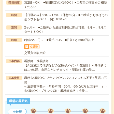
週2日～OK！ ■曜日固定の相談OK！ ■ご希望の曜日をご相談
曜日頻度
ください！
【日勤のみ】9:00～17:00（休憩60分）■ご希望があればその
時間
他シフトもOK！（例）8:30～1…
2ヶ月～ ■ご応募から最短3日後に開始可能 8月～、9月ス
期間
タートもOK！
時給2200円～ ■週払いOK ■日収1万7600円以上
時給
交通費
交通費全額支給
看護師・准看護師
仕事内容
【介護施設で体調などの記録がメイン＊看護師】▼具体的に
は…○体温、血圧などのチェック・記録○お薬の飲…
職種未経験OK / ブランクOK / パソコンスキル不要 / 英語力不
応募資格
要
≪履歴書不要≫・年齢不問（50代・60代の方も活躍中！）・
未経験OK・ブランクOK・看護師資格（准看…
職場の雰囲気
年齢層