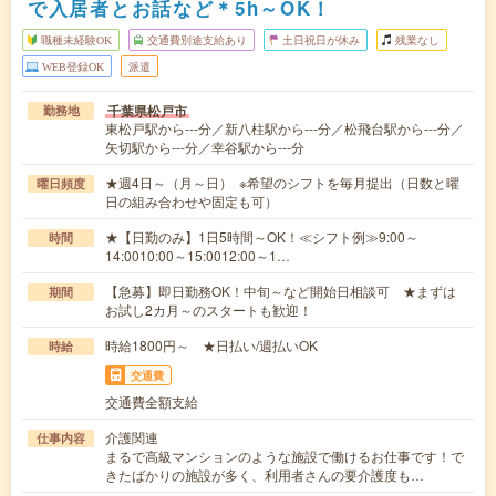
で入居者とお話など＊5h～OK！
職種未経験OK
交通費別途支給あり
土日祝日が休み
残業なし
WEB登録OK
派遣
千葉県松戸市
勤務地
東松戸駅から---分／新八柱駅から---分／松飛台駅から---分／
矢切駅から---分／幸谷駅から---分
★週4日～（月～日） ※希望のシフトを毎月提出（日数と曜
曜日頻度
日の組み合わせや固定も可）
★【日勤のみ】1日5時間～OK！≪シフト例≫9:00～
時間
14:0010:00～15:0012:00～1…
【急募】即日勤務OK！中旬～など開始日相談可 ★まずは
期間
お試し2カ月～のスタートも歓迎！
時給1800円～ ★日払い/週払いOK
時給
交通費
交通費全額支給
介護関連
仕事内容
まるで高級マンションのような施設で働けるお仕事です！で
きたばかりの施設が多く、利用者さんの要介護度も…