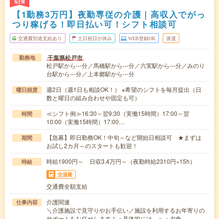
NEW
【1勤務3万円】夜勤専従の介護｜高収入でがっ
つり稼げる！即日払い可！シフト相談可
交通費別途支給あり
土日祝日が休み
WEB登録OK
派遣
千葉県松戸市
勤務地
松戸駅から---分／馬橋駅から---分／六実駅から---分／みのり
台駅から---分／上本郷駅から---分
週2日（週1日も相談OK！） ※希望のシフトを毎月提出（日
曜日頻度
数と曜日の組み合わせや固定も可）
≪シフト例≫16:30～翌9:30（実働15時間）17:00～翌
時間
10:00（実働15時間）17:00…
【急募】即日勤務OK！中旬～など開始日相談可 ★まずは
期間
お試し2カ月～のスタートも歓迎！
時給1900円～ 日収3.4万円～（夜勤時給2310円×15h）
時給
交通費
交通費全額支給
介護関連
仕事内容
＼介護施設で見守りやお手伝い／施設を利用するお年寄りの
サポートをお任せします！＜具体的には…＞・夕食…