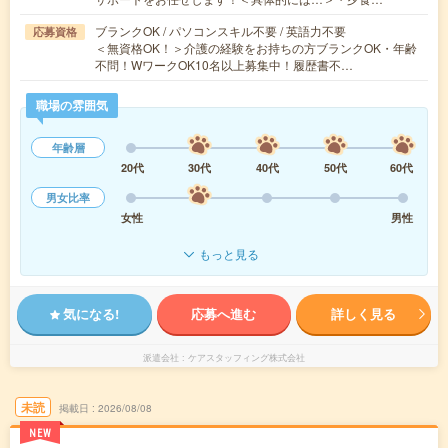
ブランクOK / パソコンスキル不要 / 英語力不要
応募資格
＜無資格OK！＞介護の経験をお持ちの方ブランクOK・年齢
不問！WワークOK10名以上募集中！履歴書不…
職場の雰囲気
年齢層
20代
30代
40代
50代
60代
男女比率
女性
男性
もっと見る
気になる!
応募へ進む
詳しく見る
派遣会社
ケアスタッフィング株式会社
未読
掲載日
2026/08/08
NEW