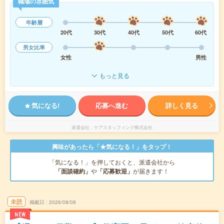
職場の雰囲気
年齢層
20代
30代
40代
50代
60代
男女比率
女性
男性
もっと見る
気になる!
応募へ進む
詳しく見る
派遣会社
ケアスタッフィング株式会社
興味があったら「★気になる！」をタップ！
「気になる！」を押しておくと、派遣会社から
「面談確約」
や
「応募歓迎」
が届きます！
未読
掲載日
2026/08/08
NEW