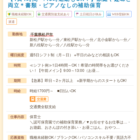
両立＊書類・ピアノなしの補助保育
職種未経験OK
交通費別途支給あり
土日祝日が休み
WEB登録OK
派遣
千葉県松戸市
勤務地
新松戸駅から---分／東松戸駅から---分／北小金駅から---分／
新八柱駅から---分／八柱駅から---分
週5日シフト制（月～日） ※平日のみなどの相談もOK
曜日頻度
≪シフト例≫1日4時間～OK！希望の時間帯をお選びくださ
時間
い！【午前メイン】9:00～13:00（お昼…
【急募】即日～2ヶ月以上 ※新学期からのスタートもOK!
期間
時給1700円～ ■日払いOK
時給
交通費
交通費全額支給
保育士
仕事内容
＼認可保育園での補助保育業務／▼お任せするお仕事は…・
お遊戯、おさんぽの付き添い・お昼ごはん、おやつ…
職種未経験OK / ブランクOK / パソコンスキル不要 / 英語力不
応募資格