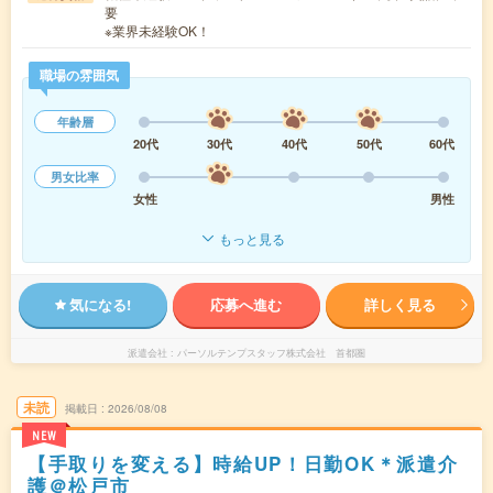
要
※業界未経験OK！
職場の雰囲気
年齢層
20代
30代
40代
50代
60代
男女比率
女性
男性
もっと見る
気になる!
応募へ進む
詳しく見る
派遣会社
パーソルテンプスタッフ株式会社 首都圏
未読
掲載日
2026/08/08
NEW
【手取りを変える】時給UP！日勤OK＊派遣介
護＠松戸市