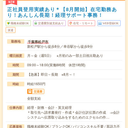
NEW
正社員登用実績あり＊【8月開始】在宅勤務あ
り！あんしん長期！経理サポート事務！
職種未経験OK
交通費別途支給あり
在宅・リモート
WEB登録OK
派遣
千葉県松戸市
勤務地
新松戸駅から徒歩8分／幸谷駅から徒歩9分
月～金（週5日） ※月初のみ一部土日祝出勤あり
曜日頻度
09:00～18:00(実働8時間 休憩1時間)
時間
【急募】即日～長期 ※8月～！
期間
時給1650円
時給
交通費
全額支給
経理・財務・会計・英文経理
仕事内容
＊取引先へ請求書発行・作成＊会計仕訳伝票の作成 →会計
システムへ伝票取り込みをするためのエクセルの作…
職種未経験OK / ブランクOK / パソコンスキル不要 / 英語力不
応募資格