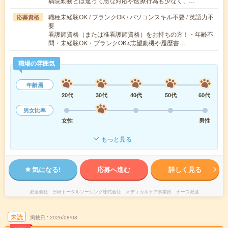
病院勤務とは違って急な対応や医療行為も少なく、…
職種未経験OK / ブランクOK / パソコンスキル不要 / 英語力不
応募資格
要
看護師資格（または准看護師資格）をお持ちの方！・年齢不
問・未経験OK・ブランクOK※志望動機や履歴書…
職場の雰囲気
年齢層
20代
30代
40代
50代
60代
男女比率
女性
男性
もっと見る
気になる!
応募へ進む
詳しく見る
派遣会社
日研トータルソーシング株式会社 メディカルケア事業部 ナース派遣
未読
掲載日
2026/08/08