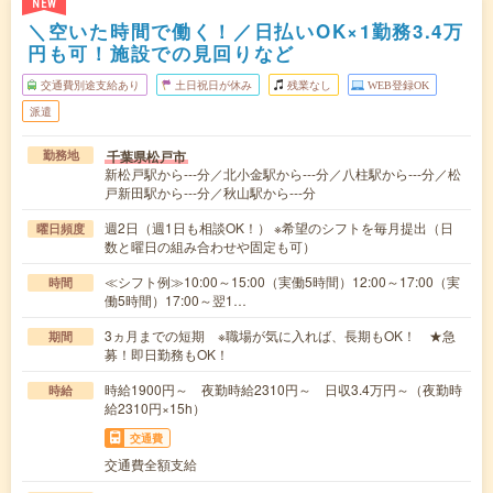
NEW
＼空いた時間で働く！／日払いOK×1勤務3.4万
円も可！施設での見回りなど
交通費別途支給あり
土日祝日が休み
残業なし
WEB登録OK
派遣
千葉県松戸市
勤務地
新松戸駅から---分／北小金駅から---分／八柱駅から---分／松
戸新田駅から---分／秋山駅から---分
週2日（週1日も相談OK！） ※希望のシフトを毎月提出（日
曜日頻度
数と曜日の組み合わせや固定も可）
≪シフト例≫10:00～15:00（実働5時間）12:00～17:00（実
時間
働5時間）17:00～翌1…
3ヵ月までの短期 ※職場が気に入れば、長期もOK！ ★急
期間
募！即日勤務もOK！
時給1900円～ 夜勤時給2310円～ 日収3.4万円～（夜勤時
時給
給2310円×15h）
交通費
交通費全額支給