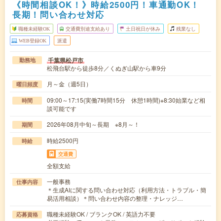
《時間相談OK！》時給2500円！車通勤OK！
長期！問い合わせ対応
職種未経験OK
交通費別途支給あり
土日祝日が休み
残業なし
WEB登録OK
派遣
千葉県松戸市
勤務地
松飛台駅から徒歩8分／くぬぎ山駅から車9分
月～金（週5日）
曜日頻度
09:00～17:15(実働7時間15分 休憩1時間)※8:30始業など相
時間
談可能です
2026年08月中旬～長期 ※8月～！
期間
時給2500円
時給
交通費
全額支給
一般事務
仕事内容
＊生成AIに関する問い合わせ対応（利用方法・トラブル・簡
易活用相談）＊問い合わせ内容の整理・ナレッジ…
職種未経験OK / ブランクOK / 英語力不要
応募資格