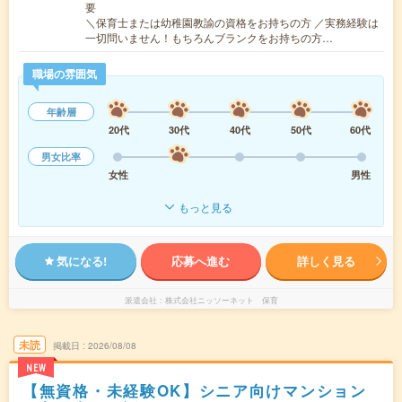
要
＼保育士または幼稚園教諭の資格をお持ちの方 ／実務経験は
一切問いません！もちろんブランクをお持ちの方…
職場の雰囲気
年齢層
20代
30代
40代
50代
60代
男女比率
女性
男性
もっと見る
気になる!
応募へ進む
詳しく見る
派遣会社
株式会社ニッソーネット 保育
未読
掲載日
2026/08/08
NEW
【無資格・未経験OK】シニア向けマンション