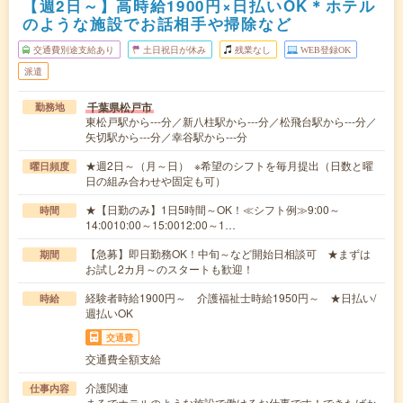
【週2日～】高時給1900円×日払いOK＊ホテル
のような施設でお話相手や掃除など
交通費別途支給あり
土日祝日が休み
残業なし
WEB登録OK
派遣
千葉県松戸市
勤務地
東松戸駅から---分／新八柱駅から---分／松飛台駅から---分／
矢切駅から---分／幸谷駅から---分
★週2日～（月～日） ※希望のシフトを毎月提出（日数と曜
曜日頻度
日の組み合わせや固定も可）
★【日勤のみ】1日5時間～OK！≪シフト例≫9:00～
時間
14:0010:00～15:0012:00～1…
【急募】即日勤務OK！中旬～など開始日相談可 ★まずは
期間
お試し2カ月～のスタートも歓迎！
経験者時給1900円～ 介護福祉士時給1950円～ ★日払い/
時給
週払いOK
交通費
交通費全額支給
介護関連
仕事内容
まるでホテルのような施設で働けるお仕事です！できたばか