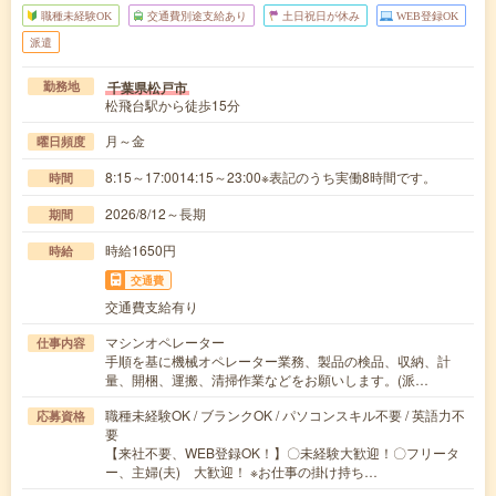
職種未経験OK
交通費別途支給あり
土日祝日が休み
WEB登録OK
派遣
千葉県松戸市
勤務地
松飛台駅から徒歩15分
月～金
曜日頻度
8:15～17:0014:15～23:00※表記のうち実働8時間です。
時間
2026/8/12～長期
期間
時給1650円
時給
交通費
交通費支給有り
マシンオペレーター
仕事内容
手順を基に機械オペレーター業務、製品の検品、収納、計
量、開梱、運搬、清掃作業などをお願いします。(派…
職種未経験OK / ブランクOK / パソコンスキル不要 / 英語力不
応募資格
要
【来社不要、WEB登録OK！】〇未経験大歓迎！〇フリータ
ー、主婦(夫) 大歓迎！ ※お仕事の掛け持ち…