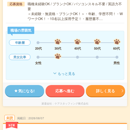
職種未経験OK / ブランクOK / パソコンスキル不要 / 英語力不
応募資格
要
＜未経験・無資格・ブランクOK！＞・年齢、学歴不問！・W
ワークOK！・10名以上採用予定！・履歴書不…
職場の雰囲気
年齢層
20代
30代
40代
50代
60代
男女比率
女性
男性
もっと見る
気になる!
応募へ進む
詳しく見る
派遣会社
ケアスタッフィング株式会社
未読
掲載日
2026/08/07
NEW