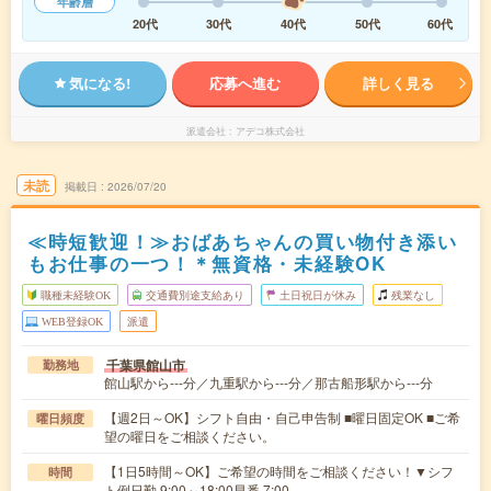
年齢層
20代
30代
40代
50代
60代
気になる!
応募へ進む
詳しく見る
派遣会社
アデコ株式会社
未読
掲載日
2026/07/20
≪時短歓迎！≫おばあちゃんの買い物付き添い
もお仕事の一つ！＊無資格・未経験OK
職種未経験OK
交通費別途支給あり
土日祝日が休み
残業なし
WEB登録OK
派遣
千葉県館山市
勤務地
館山駅から---分／九重駅から---分／那古船形駅から---分
【週2日～OK】シフト自由・自己申告制 ■曜日固定OK ■ご希
曜日頻度
望の曜日をご相談ください。
【1日5時間～OK】ご希望の時間をご相談ください！▼シフ
時間
ト例日勤 9:00～18:00早番 7:00…