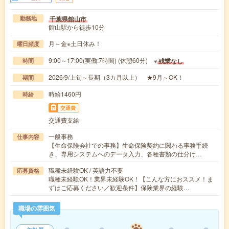
千葉県館山市
勤務地
館山駅から徒歩10分
月～金※土日休み！
曜日頻度
9:00～17:00(実働:7時間) (休憩60分) ※
残業なし
時間
2026/9/上旬～長期（3カ月以上） ★9月～OK！
期間
時給1460円
時給
交通費
交通費支給
一般事務
仕事内容
【生命保険会社での事務】生命保険契約に関わる事務手続
き、専用システムへのデータ入力、各種書類の仕分け…
職種未経験OK / 英語力不要
応募資格
職種未経験OK！業界未経験OK！【こんな方におススメ！ま
ずはご応募ください／歓迎条件】保険業界の経験…
職場の雰囲気