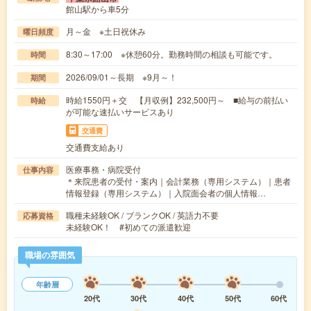
館山駅から車5分
月～金 ※土日祝休み
曜日頻度
8:30～17:00 ※休憩60分。勤務時間の相談も可能です。
時間
2026/09/01～長期 ※9月～！
期間
時給1550円＋交 【月収例】232,500円～ ■給与の前払い
時給
が可能な速払いサービスあり
交通費
交通費支給あり
医療事務・病院受付
仕事内容
＊来院患者の受付・案内｜会計業務（専用システム）｜患者
情報登録（専用システム）｜入院面会者の個人情報…
職種未経験OK / ブランクOK / 英語力不要
応募資格
未経験OK！ #初めての派遣歓迎
職場の雰囲気
年齢層
20代
30代
40代
50代
60代