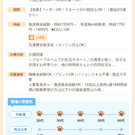
【急募】1ヶ月～OK！スタート日の相談もOK！（最短2日後
期間
から）
無資格未経験：時給1550円～ 有資格or経験者：時給1750
時給
円～1850円 ■日払いOK
交通費
交通費全額支給（ガソリン代もOK）
介護関連
仕事内容
＼グループホームでの生活サポート／介護度が低く、自立を
目指すお年寄りが、他の利用者さんとの共同生活を…
職種未経験OK / ブランクOK / パソコンスキル不要 / 英語力不
応募資格
要
≪募集条件≫・無資格未経験OK・10名以上採用※週16時間未
満の勤務希望の方は以下の日雇派遣禁止の例…
職場の雰囲気
年齢層
20代
30代
40代
50代
60代
男女比率