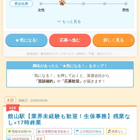
男女比率
女性
男性
もっと見る
気になる!
応募へ進む
詳しく見る
派遣会社
株式会社スタッフサービス（神奈川・千葉・埼玉エリア）
興味があったら「★気になる！」をタップ！
「気になる！」を押しておくと、派遣会社から
「面談確約」
や
「応募歓迎」
が届きます！
未読
掲載日
2026/08/06
NEW
館山駅【業界未経験も歓迎！生保事務】残業な
し×17時終業
職種未経験OK
交通費別途支給あり
土日祝日が休み
残業なし
WEB登録OK
派遣