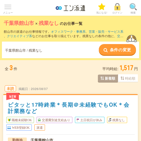
メニュー
気になる!
ログイン
検索
千葉県館山市
×
残業なし
のお仕事一覧
館山市の派遣のお仕事情報です。
オフィスワーク・事務系
、
営業・販売・サービス系
、
クリエイティブ系
などのお仕事を取り揃えています。残業なしの条件の他に、
交通
費別途支給あり
、
職種未経験OK
、
友だちと一緒の応募OK
などのこだわり条件も取り
揃えています。
条件の変更
千葉県館山市 / 残業なし
3
1,517
全
件
平均時給:
円
時給順
新着順
未読
掲載日
2026/08/07
NEW
ピタッと17時終業＊長期＠未経験でもOK＊会
計業務など
職種未経験OK
交通費別途支給あり
土日祝日が休み
残業なし
WEB登録OK
派遣
千葉県館山市
勤務地