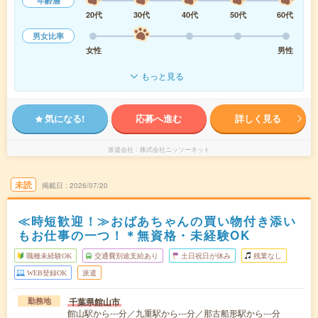
年齢層
20代
30代
40代
50代
60代
男女比率
女性
男性
もっと見る
気になる!
応募へ進む
詳しく見る
派遣会社
株式会社ニッソーネット
未読
掲載日
2026/07/20
≪時短歓迎！≫おばあちゃんの買い物付き添い
もお仕事の一つ！＊無資格・未経験OK
職種未経験OK
交通費別途支給あり
土日祝日が休み
残業なし
WEB登録OK
派遣
千葉県館山市
勤務地
館山駅から---分／九重駅から---分／那古船形駅から---分