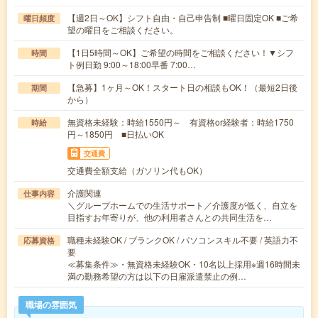
【週2日～OK】シフト自由・自己申告制 ■曜日固定OK ■ご希
曜日頻度
望の曜日をご相談ください。
【1日5時間～OK】ご希望の時間をご相談ください！▼シフ
時間
ト例日勤 9:00～18:00早番 7:00…
【急募】1ヶ月～OK！スタート日の相談もOK！（最短2日後
期間
から）
無資格未経験：時給1550円～ 有資格or経験者：時給1750
時給
円～1850円 ■日払いOK
交通費
交通費全額支給（ガソリン代もOK）
介護関連
仕事内容
＼グループホームでの生活サポート／介護度が低く、自立を
目指すお年寄りが、他の利用者さんとの共同生活を…
職種未経験OK / ブランクOK / パソコンスキル不要 / 英語力不
応募資格
要
≪募集条件≫・無資格未経験OK・10名以上採用※週16時間未
満の勤務希望の方は以下の日雇派遣禁止の例…
職場の雰囲気