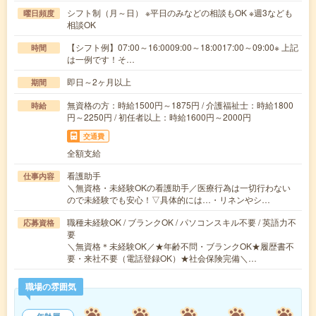
シフト制（月～日） ※平日のみなどの相談もOK ※週3なども
曜日頻度
相談OK
【シフト例】07:00～16:0009:00～18:0017:00～09:00※ 上記
時間
は一例です！そ…
即日～2ヶ月以上
期間
無資格の方：時給1500円～1875円 / 介護福祉士：時給1800
時給
円～2250円 / 初任者以上：時給1600円～2000円
交通費
全額支給
看護助手
仕事内容
＼無資格・未経験OKの看護助手／医療行為は一切行わない
ので未経験でも安心！▽具体的には…・リネンやシ…
職種未経験OK / ブランクOK / パソコンスキル不要 / 英語力不
応募資格
要
＼無資格＊未経験OK／★年齢不問・ブランクOK★履歴書不
要・来社不要（電話登録OK）★社会保険完備＼…
職場の雰囲気