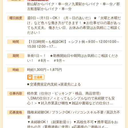
館山駅からバイク・車---分／九重駅からバイク・車---分／那
古船形駅からバイク・車---分
週0日～/月1日～OK！ （月～日のあいだ） ★「火曜と木曜だ
曜日頻度
け」など色々な働き方ができます！ ★お仕事ゼロの週があっ
ても大丈夫。 働きたい日、お休みの希望はお気軽にご相談く
ださい！
【1日3時間～も相談OK!】＜シフト例＞9:00～12:0010:00～
時間
15:00 12:00～17…
単発1日～！ ★勤務開始日や期間はお気軽にご相談くださ
期間
い！ ＃8月～ ＃9月～
時給1,300円～1,875円
時給
交通費
■ 交通費規定内支給 ※派遣先による
軽作業（仕分け・ピッキング・検品、商品管理）
仕事内容
＼DMの仕分け／＜とってもシンプルなので未経験でも安
心！＞▼封入作業及び梱包▼雑誌や書籍などの仕分け…
職種未経験OK / ブランクOK / パソコンスキル不要 / 英語力不
応募資格
要
▼未経験OK！（副業歓迎☆）▼高校生不可▼携帯電話をお
持ちの方（業務連絡に使用）※応募後のご連絡はメ…