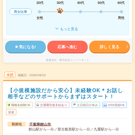
20代
30代
40代
50代
60代
男女比率
女性
男性
もっと見る
気になる!
応募へ進む
詳しく見る
派遣会社
株式会社ニッソーネット
未読
掲載日
2026/08/03
【小規模施設だから安心】未経験OK＊お話し
相手などのサポートからまずはスタート！
職種未経験OK
交通費別途支給あり
土日祝日が休み
WEB登録OK
派遣
千葉県館山市
勤務地
館山駅から---分／那古船形駅から---分／九重駅から---分