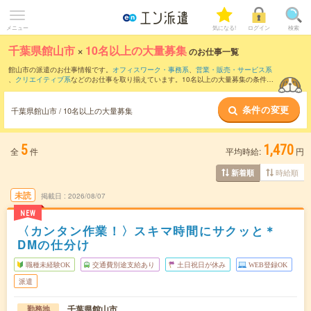
メニュー
気になる!
ログイン
検索
千葉県館山市
×
10名以上の大量募集
のお仕事一覧
館山市の派遣のお仕事情報です。
オフィスワーク・事務系
、
営業・販売・サービス系
、
クリエイティブ系
などのお仕事を取り揃えています。10名以上の大量募集の条件の
他に、
交通費別途支給あり
、
職種未経験OK
、
友だちと一緒の応募OK
などのこだわり
条件も取り揃えています。
条件の変更
千葉県館山市 / 10名以上の大量募集
5
1,470
全
件
平均時給:
円
時給順
新着順
未読
掲載日
2026/08/07
NEW
〈カンタン作業！〉スキマ時間にサクッと＊
DMの仕分け
職種未経験OK
交通費別途支給あり
土日祝日が休み
WEB登録OK
派遣
千葉県館山市
勤務地