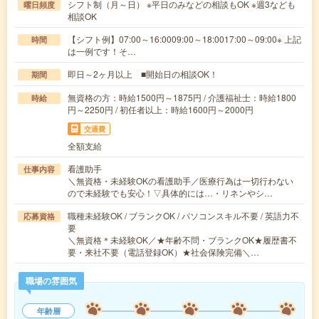
シフト制（月～日） ※平日のみなどの相談もOK ※週3なども
曜日頻度
相談OK
【シフト例】07:00～16:0009:00～18:0017:00～09:00※ 上記
時間
は一例です！そ…
即日～2ヶ月以上 ■開始日の相談OK！
期間
無資格の方：時給1500円～1875円 / 介護福祉士：時給1800
時給
円～2250円 / 初任者以上：時給1600円～2000円
交通費
全額支給
看護助手
仕事内容
＼無資格・未経験OKの看護助手／医療行為は一切行わない
ので未経験でも安心！▽具体的には…・リネンやシ…
職種未経験OK / ブランクOK / パソコンスキル不要 / 英語力不
応募資格
要
＼無資格＊未経験OK／★年齢不問・ブランクOK★履歴書不
要・来社不要（電話登録OK）★社会保険完備＼…
職場の雰囲気
年齢層