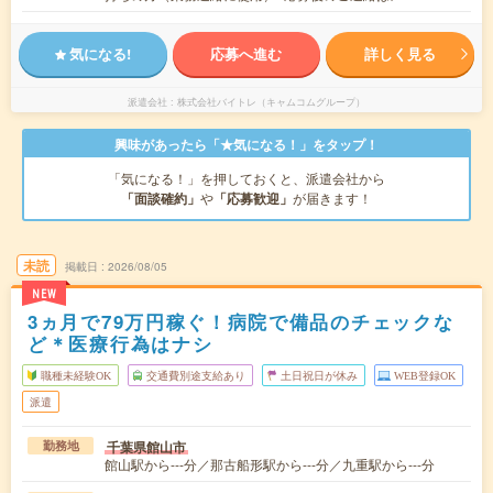
気になる!
応募へ進む
詳しく見る
派遣会社
株式会社バイトレ（キャムコムグループ）
興味があったら「★気になる！」をタップ！
「気になる！」を押しておくと、派遣会社から
「面談確約」
や
「応募歓迎」
が届きます！
未読
掲載日
2026/08/05
NEW
3ヵ月で79万円稼ぐ！病院で備品のチェックな
ど＊医療行為はナシ
職種未経験OK
交通費別途支給あり
土日祝日が休み
WEB登録OK
派遣
千葉県館山市
勤務地
館山駅から---分／那古船形駅から---分／九重駅から---分