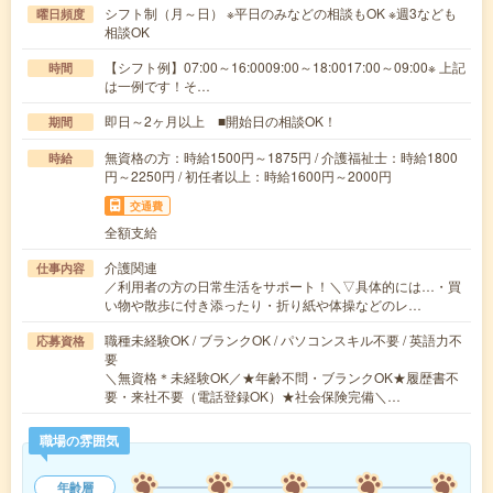
シフト制（月～日） ※平日のみなどの相談もOK ※週3なども
曜日頻度
相談OK
【シフト例】07:00～16:0009:00～18:0017:00～09:00※ 上記
時間
は一例です！そ…
即日～2ヶ月以上 ■開始日の相談OK！
期間
無資格の方：時給1500円～1875円 / 介護福祉士：時給1800
時給
円～2250円 / 初任者以上：時給1600円～2000円
交通費
全額支給
介護関連
仕事内容
／利用者の方の日常生活をサポート！＼▽具体的には…・買
い物や散歩に付き添ったり・折り紙や体操などのレ…
職種未経験OK / ブランクOK / パソコンスキル不要 / 英語力不
応募資格
要
＼無資格＊未経験OK／★年齢不問・ブランクOK★履歴書不
要・来社不要（電話登録OK）★社会保険完備＼…
職場の雰囲気
年齢層