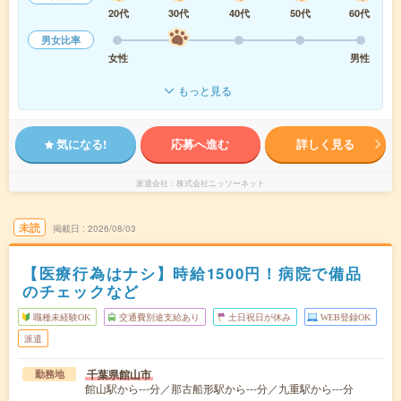
20代
30代
40代
50代
60代
男女比率
女性
男性
もっと見る
気になる!
応募へ進む
詳しく見る
派遣会社
株式会社ニッソーネット
未読
掲載日
2026/08/03
【医療行為はナシ】時給1500円！病院で備品
のチェックなど
職種未経験OK
交通費別途支給あり
土日祝日が休み
WEB登録OK
派遣
千葉県館山市
勤務地
館山駅から---分／那古船形駅から---分／九重駅から---分