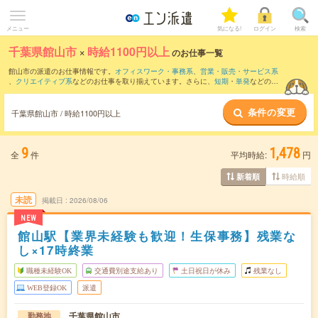
メニュー
気になる!
ログイン
検索
千葉県館山市
×
時給1100円以上
のお仕事一覧
館山市の派遣のお仕事情報です。
オフィスワーク・事務系
、
営業・販売・サービス系
、
クリエイティブ系
などのお仕事を取り揃えています。さらに、
短期
・
単発
などの期
間や、
職種未経験OK
などのこだわり条件で絞り込んでいただけます。
条件の変更
時給
1150円以上
・
1800円以上
の求人はこちら
千葉県館山市 / 時給1100円以上
当サイトでは法令を遵守し、最低賃金以上の求人のみを掲載しています。
9
1,478
全
件
平均時給:
円
時給順
新着順
未読
掲載日
2026/08/06
NEW
館山駅【業界未経験も歓迎！生保事務】残業な
し×17時終業
職種未経験OK
交通費別途支給あり
土日祝日が休み
残業なし
WEB登録OK
派遣
千葉県館山市
勤務地