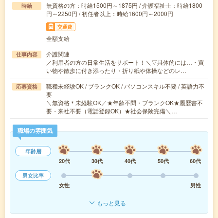
無資格の方：時給1500円～1875円 / 介護福祉士：時給1800
時給
円～2250円 / 初任者以上：時給1600円～2000円
交通費
全額支給
介護関連
仕事内容
／利用者の方の日常生活をサポート！＼▽具体的には…・買
い物や散歩に付き添ったり・折り紙や体操などのレ…
職種未経験OK / ブランクOK / パソコンスキル不要 / 英語力不
応募資格
要
＼無資格＊未経験OK／★年齢不問・ブランクOK★履歴書不
要・来社不要（電話登録OK）★社会保険完備＼…
職場の雰囲気
年齢層
20代
30代
40代
50代
60代
男女比率
女性
男性
もっと見る