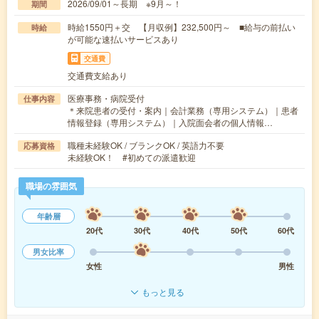
2026/09/01～長期 ※9月～！
期間
時給1550円＋交 【月収例】232,500円～ ■給与の前払い
時給
が可能な速払いサービスあり
交通費
交通費支給あり
医療事務・病院受付
仕事内容
＊来院患者の受付・案内｜会計業務（専用システム）｜患者
情報登録（専用システム）｜入院面会者の個人情報…
職種未経験OK / ブランクOK / 英語力不要
応募資格
未経験OK！ #初めての派遣歓迎
職場の雰囲気
年齢層
20代
30代
40代
50代
60代
男女比率
女性
男性
もっと見る