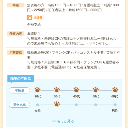
無資格の方：時給1500円～1875円 / 介護福祉士：時給1800
時給
円～2250円 / 初任者以上：時給1600円～2000円
交通費
全額支給
看護助手
仕事内容
＼無資格・未経験OKの看護助手／医療行為は一切行わない
ので未経験でも安心！▽具体的には…・リネンやシ…
職種未経験OK / ブランクOK / パソコンスキル不要 / 英語力不
応募資格
要
＼無資格＊未経験OK／★年齢不問・ブランクOK★履歴書不
要・来社不要（電話登録OK）★社会保険完備＼…
職場の雰囲気
年齢層
20代
30代
40代
50代
60代
男女比率
女性
男性
もっと見る