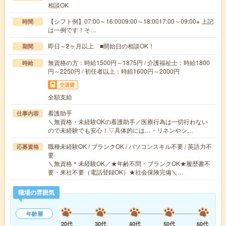
相談OK
【シフト例】07:00～16:0009:00～18:0017:00～09:00※ 上記
時間
は一例です！そ…
即日～2ヶ月以上 ■開始日の相談OK！
期間
無資格の方：時給1500円～1875円 / 介護福祉士：時給1800
時給
円～2250円 / 初任者以上：時給1600円～2000円
交通費
全額支給
看護助手
仕事内容
＼無資格・未経験OKの看護助手／医療行為は一切行わない
ので未経験でも安心！▽具体的には…・リネンやシ…
職種未経験OK / ブランクOK / パソコンスキル不要 / 英語力不
応募資格
要
＼無資格＊未経験OK／★年齢不問・ブランクOK★履歴書不
要・来社不要（電話登録OK）★社会保険完備＼…
職場の雰囲気
年齢層
20代
30代
40代
50代
60代