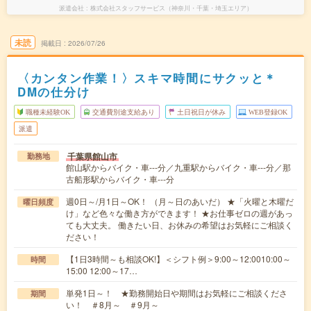
派遣会社
株式会社スタッフサービス（神奈川・千葉・埼玉エリア）
未読
掲載日
2026/07/26
〈カンタン作業！〉スキマ時間にサクッと＊
DMの仕分け
職種未経験OK
交通費別途支給あり
土日祝日が休み
WEB登録OK
派遣
千葉県館山市
勤務地
館山駅からバイク・車---分／九重駅からバイク・車---分／那
古船形駅からバイク・車---分
週0日～/月1日～OK！ （月～日のあいだ） ★「火曜と木曜だ
曜日頻度
け」など色々な働き方ができます！ ★お仕事ゼロの週があっ
ても大丈夫。 働きたい日、お休みの希望はお気軽にご相談く
ださい！
【1日3時間～も相談OK!】＜シフト例＞9:00～12:0010:00～
時間
15:00 12:00～17…
単発1日～！ ★勤務開始日や期間はお気軽にご相談くださ
期間
い！ ＃8月～ ＃9月～