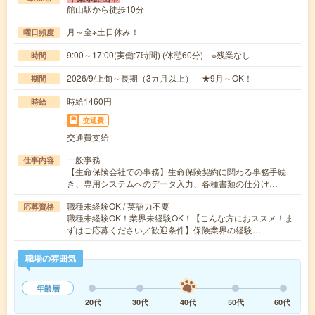
館山駅から徒歩10分
月～金※土日休み！
曜日頻度
9:00～17:00(実働:7時間) (休憩60分) ※残業なし
時間
2026/9/上旬～長期（3カ月以上） ★9月～OK！
期間
時給1460円
時給
交通費
交通費支給
一般事務
仕事内容
【生命保険会社での事務】生命保険契約に関わる事務手続
き、専用システムへのデータ入力、各種書類の仕分け…
職種未経験OK / 英語力不要
応募資格
職種未経験OK！業界未経験OK！【こんな方におススメ！ま
ずはご応募ください／歓迎条件】保険業界の経験…
職場の雰囲気
年齢層
20代
30代
40代
50代
60代