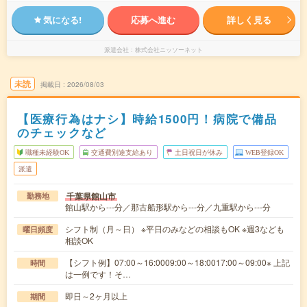
気になる!
応募へ進む
詳しく見る
派遣会社
株式会社ニッソーネット
未読
掲載日
2026/08/03
【医療行為はナシ】時給1500円！病院で備品
のチェックなど
職種未経験OK
交通費別途支給あり
土日祝日が休み
WEB登録OK
派遣
千葉県館山市
勤務地
館山駅から---分／那古船形駅から---分／九重駅から---分
シフト制（月～日） ※平日のみなどの相談もOK ※週3なども
曜日頻度
相談OK
【シフト例】07:00～16:0009:00～18:0017:00～09:00※ 上記
時間
は一例です！そ…
即日～2ヶ月以上
期間