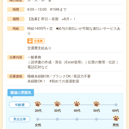
9:00～13:00 #15時まで
時間
【急募】即日～長期 ※8月～！
期間
時給1400円＋交 ■給与の前払いが可能な速払いサービスあ
時給
り
交通費
交通費支給あり
一般事務
仕事内容
｜請求書の作成・突合（Excel使用）｜伝票の整理・仕訳｜
電話応対など
職種未経験OK / ブランクOK / 英語力不要
応募資格
未経験OK！ #初めての派遣歓迎
職場の雰囲気
年齢層
20代
30代
40代
50代
60代
男女比率
女性
男性