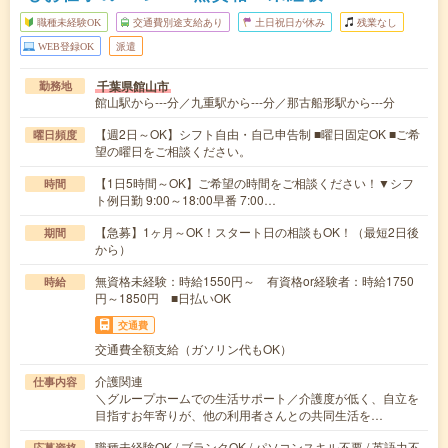
職種未経験OK
交通費別途支給あり
土日祝日が休み
残業なし
WEB登録OK
派遣
千葉県館山市
勤務地
館山駅から---分／九重駅から---分／那古船形駅から---分
【週2日～OK】シフト自由・自己申告制 ■曜日固定OK ■ご希
曜日頻度
望の曜日をご相談ください。
【1日5時間～OK】ご希望の時間をご相談ください！▼シフ
時間
ト例日勤 9:00～18:00早番 7:00…
【急募】1ヶ月～OK！スタート日の相談もOK！（最短2日後
期間
から）
無資格未経験：時給1550円～ 有資格or経験者：時給1750
時給
円～1850円 ■日払いOK
交通費
交通費全額支給（ガソリン代もOK）
介護関連
仕事内容
＼グループホームでの生活サポート／介護度が低く、自立を
目指すお年寄りが、他の利用者さんとの共同生活を…
職種未経験OK / ブランクOK / パソコンスキル不要 / 英語力不
応募資格