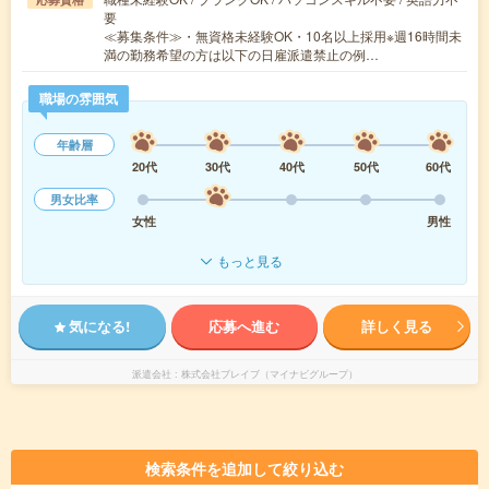
要
≪募集条件≫・無資格未経験OK・10名以上採用※週16時間未
満の勤務希望の方は以下の日雇派遣禁止の例…
職場の雰囲気
年齢層
20代
30代
40代
50代
60代
男女比率
女性
男性
もっと見る
気になる!
応募へ進む
詳しく見る
派遣会社
株式会社ブレイブ（マイナビグループ）
検索条件を追加して絞り込む