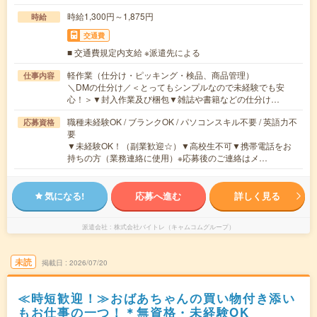
時給1,300円～1,875円
時給
交通費
■ 交通費規定内支給 ※派遣先による
軽作業（仕分け・ピッキング・検品、商品管理）
仕事内容
＼DMの仕分け／＜とってもシンプルなので未経験でも安
心！＞▼封入作業及び梱包▼雑誌や書籍などの仕分け…
職種未経験OK / ブランクOK / パソコンスキル不要 / 英語力不
応募資格
要
▼未経験OK！（副業歓迎☆）▼高校生不可▼携帯電話をお
持ちの方（業務連絡に使用）※応募後のご連絡はメ…
気になる!
応募へ進む
詳しく見る
派遣会社
株式会社バイトレ（キャムコムグループ）
未読
掲載日
2026/07/20
≪時短歓迎！≫おばあちゃんの買い物付き添い
もお仕事の一つ！＊無資格・未経験OK