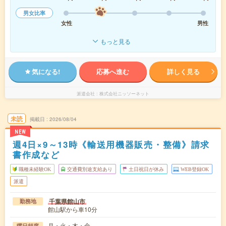
男女比率
女性
男性
もっと見る
気になる!
応募へ進む
詳しく見る
派遣会社
株式会社ニッソーネット
未読
掲載日
2026/08/04
NEW
週4日×9～13時《輸送用機器販売・整備》請求
書作成など
職種未経験OK
交通費別途支給あり
土日祝日が休み
WEB登録OK
派遣
千葉県館山市
勤務地
館山駅から車10分
月・火・木・金
曜日頻度