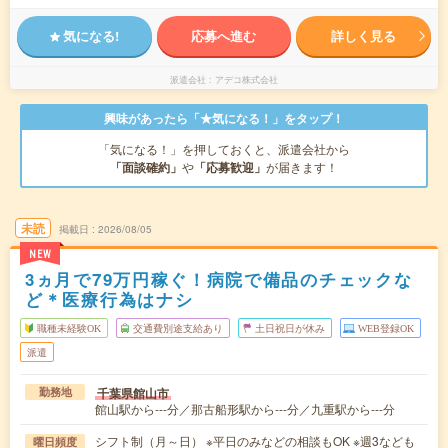
気になる!
応募へ進む
詳しく見る
派遣会社
アデコ株式会社
興味があったら「★気になる！」をタップ！
「気になる！」を押しておくと、派遣会社から
「面談確約」
や
「応募歓迎」
が届きます！
未読
掲載日
2026/08/05
NEW
3ヵ月で79万円稼ぐ！病院で備品のチェックな
ど＊医療行為はナシ
職種未経験OK
交通費別途支給あり
土日祝日が休み
WEB登録OK
派遣
千葉県館山市
勤務地
館山駅から---分／那古船形駅から---分／九重駅から---分
シフト制（月～日） ※平日のみなどの相談もOK ※週3なども
曜日頻度