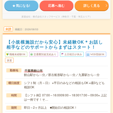
気になる!
応募へ進む
詳しく見る
派遣会社
株式会社スタッフサービス（神奈川・千葉・埼玉エリア）
未読
掲載日
2026/08/03
【小規模施設だから安心】未経験OK＊お話し
相手などのサポートからまずはスタート！
職種未経験OK
交通費別途支給あり
土日祝日が休み
WEB登録OK
派遣
千葉県館山市
勤務地
館山駅から---分／那古船形駅から---分／九重駅から---分
シフト制（月～日） ※平日のみなどの相談もOK ※週3なども
曜日頻度
相談OK
【シフト例】07:00～16:0009:00～18:0017:00～09:00※ 上記
時間
は一例です！そ…
即日～2ヶ月以上 ■開始日の相談OK！
期間