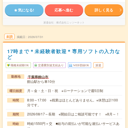
気になる!
応募へ進む
詳しく見る
派遣会社
株式会社ニッソーネット
未読
掲載日
2026/07/31
17時まで＊未経験者歓迎＊専用ソフトの入力な
ど
職種未経験OK
交通費別途支給あり
WEB登録OK
派遣
千葉県館山市
勤務地
館山駅から車10分
月～金・土・日・祝 ※ローテーションで週5日制
曜日頻度
8:00～17:00 ※残業はほとんどありません。※休憩は計100
時間
分です。
2026/08/17～長期 ※開始日はご相談可能です！ ※8月～！
期間
時給1550円＋交 ■給与の前払いが可能な速払いサービスあ
時給