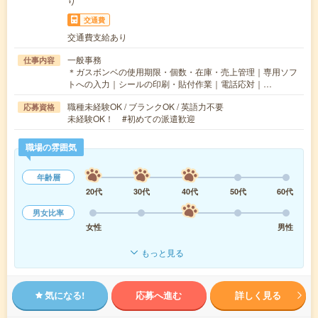
り
交通費
交通費支給あり
一般事務
仕事内容
＊ガスボンベの使用期限・個数・在庫・売上管理｜専用ソフ
トへの入力｜シールの印刷・貼付作業｜電話応対｜…
職種未経験OK / ブランクOK / 英語力不要
応募資格
未経験OK！ #初めての派遣歓迎
職場の雰囲気
年齢層
20代
30代
40代
50代
60代
男女比率
女性
男性
もっと見る
気になる!
応募へ進む
詳しく見る