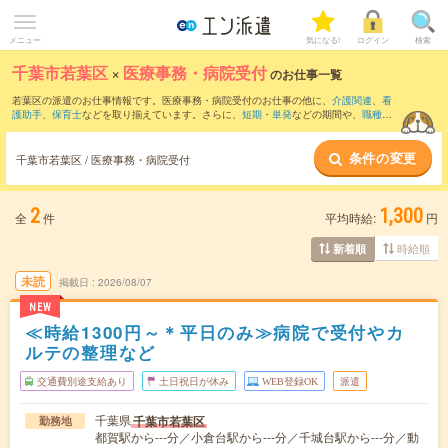
メニュー
気になる!
ログイン
検索
千葉市若葉区
×
医療事務・病院受付
のお仕事一覧
若葉区の派遣のお仕事情報です。医療事務・病院受付のお仕事の他に、
介護関連
、
看
護助手
、
保育士
などを取り揃えています。さらに、
短期
・
単発
などの期間や、
職種未
経験OK
などのこだわり条件で絞り込んでいただけます。職種辞典：
医療事務・病院受
付のお仕事とは？とは？
条件の変更
千葉市若葉区 / 医療事務・病院受付
2
1,300
全
件
平均時給:
円
時給順
新着順
未読
掲載日
2026/08/07
NEW
≪時給1300円～＊平日のみ≫病院で受付やカ
ルテの整理など
交通費別途支給あり
土日祝日が休み
WEB登録OK
派遣
千葉県
千葉市若葉区
勤務地
都賀駅から---分／小倉台駅から---分／千城台駅から---分／動