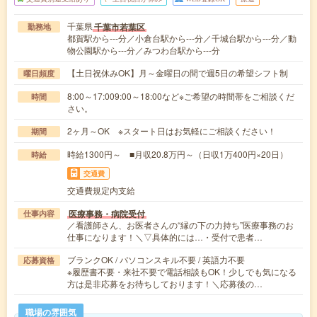
千葉県
千葉市若葉区
勤務地
都賀駅から---分／小倉台駅から---分／千城台駅から---分／動
物公園駅から---分／みつわ台駅から---分
【土日祝休みOK】月～金曜日の間で週5日の希望シフト制
曜日頻度
8:00～17:009:00～18:00など※ご希望の時間帯をご相談くだ
時間
さい。
2ヶ月～OK ※スタート日はお気軽にご相談ください！
期間
時給1300円～ ■月収20.8万円～（日収1万400円×20日）
時給
交通費
交通費規定内支給
医療事務・病院受付
仕事内容
／看護師さん、お医者さんの“縁の下の力持ち”医療事務のお
仕事になります！＼▽具体的には…・受付で患者…
ブランクOK / パソコンスキル不要 / 英語力不要
応募資格
※履歴書不要・来社不要で電話相談もOK！少しでも気になる
方は是非応募をお待ちしております！＼応募後の…
職場の雰囲気