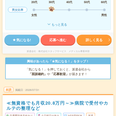
20代
30代
40代
50代
60代
男女比率
女性
男性
もっと見る
気になる!
応募へ進む
詳しく見る
派遣会社
株式会社スタッフサービス メディカル事業本部
興味があったら「★気になる！」をタップ！
「気になる！」を押しておくと、派遣会社から
「面談確約」
や
「応募歓迎」
が届きます！
未読
掲載日
2026/07/31
≪無資格でも月収20.8万円～≫病院で受付やカ
ルテの整理など
交通費別途支給あり
土日祝日が休み
WEB登録OK
派遣