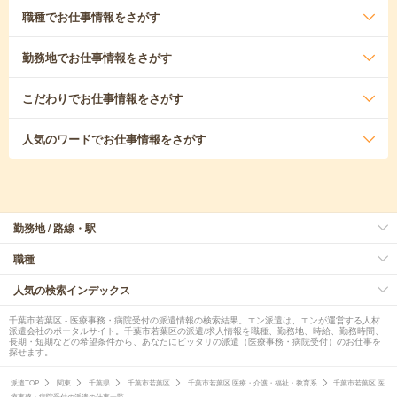
職種
でお仕事情報をさがす
勤務地
でお仕事情報をさがす
こだわり
でお仕事情報をさがす
人気のワード
でお仕事情報をさがす
勤務地 / 路線・駅
職種
人気の検索インデックス
千葉市若葉区 - 医療事務・病院受付の派遣情報の検索結果。エン派遣は、エンが運営する人材
派遣会社のポータルサイト。千葉市若葉区の派遣/求人情報を職種、勤務地、時給、勤務時間、
長期・短期などの希望条件から、あなたにピッタリの派遣（医療事務・病院受付）のお仕事を
探せます。
派遣TOP
関東
千葉県
千葉市若葉区
千葉市若葉区 医療・介護・福祉・教育系
千葉市若葉区 医
療事務・病院受付の派遣の仕事一覧