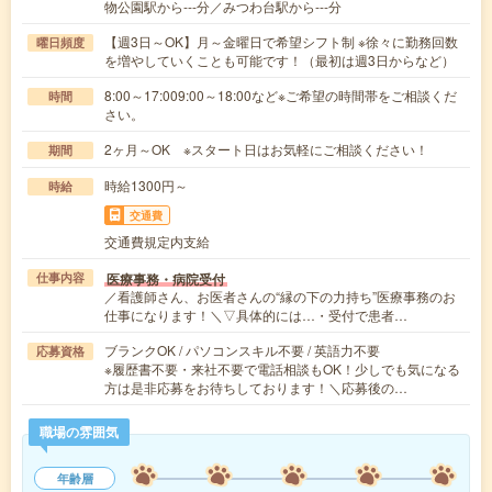
物公園駅から---分／みつわ台駅から---分
【週3日～OK】月～金曜日で希望シフト制 ※徐々に勤務回数
曜日頻度
を増やしていくことも可能です！（最初は週3日からなど）
8:00～17:009:00～18:00など※ご希望の時間帯をご相談くだ
時間
さい。
2ヶ月～OK ※スタート日はお気軽にご相談ください！
期間
時給1300円～
時給
交通費
交通費規定内支給
医療事務・病院受付
仕事内容
／看護師さん、お医者さんの“縁の下の力持ち”医療事務のお
仕事になります！＼▽具体的には…・受付で患者…
ブランクOK / パソコンスキル不要 / 英語力不要
応募資格
※履歴書不要・来社不要で電話相談もOK！少しでも気になる
方は是非応募をお待ちしております！＼応募後の…
職場の雰囲気
年齢層