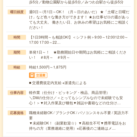
歩5分／動物公園駅から徒歩5分／みつわ台駅から徒歩5分
週0日～/月1日～OK！ （月～日のあいだ） ★「土曜と日曜だ
曜日頻度
け」など色々な働き方ができます！ ★お仕事ゼロの週があっ
ても大丈夫。 働きたい日、お休みの希望はお気軽にご相談く
ださい！
【1日3時間～も相談OK!】＜シフト例＞9:00～12:0012:00～
時間
17:00 17:00～22…
単発1日～！ ★勤務開始日や期間はお気軽にご相談くださ
期間
い！ ＃8月～ ＃9月～
時給1,500円～1,875円
時給
交通費
■ 交通費規定内支給 ※派遣先による
軽作業（仕分け・ピッキング・検品、商品管理）
仕事内容
＼DMの仕分け／＜とってもシンプルなので未経験でも安
心！＞▼封入作業及び梱包▼雑誌や書籍などの仕分け…
職種未経験OK / ブランクOK / パソコンスキル不要 / 英語力不
応募資格
要
▼未経験OK！（副業歓迎☆）▼高校生不可▼携帯電話をお
持ちの方（業務連絡に使用）※応募後のご連絡はメ…