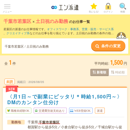
メニュー
気になる!
ログイン
検索
千葉市若葉区
×
土日祝のみ勤務
のお仕事一覧
若葉区の派遣のお仕事情報です。
オフィスワーク・事務系
、
営業・販売・サービス系
、
クリエイティブ系
などのお仕事を取り揃えています。土日祝のみ勤務の条件の他
に、
交通費別途支給あり
、
職種未経験OK
、
友だちと一緒の応募OK
などのこだわり条
件も取り揃えています。
条件の変更
千葉市若葉区 / 土日祝のみ勤務
1
1,500
全
件
平均時給:
円
時給順
新着順
未読
掲載日
2026/08/05
NEW
〈月1日～で副業にピッタリ＊時給1,500円～〉
DMのカンタン仕分け
職種未経験OK
交通費別途支給あり
WEB登録OK
派遣
千葉県
千葉市若葉区
勤務地
都賀駅から徒歩5分／小倉台駅から徒歩5分／千城台駅から徒