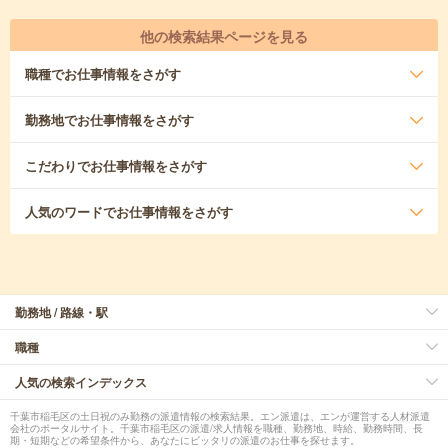
他の検索結果ページを見る
職種
でお仕事情報をさがす
勤務地
でお仕事情報をさがす
こだわり
でお仕事情報をさがす
人気のワード
でお仕事情報をさがす
勤務地 / 路線・駅
職種
人気の検索インデックス
千葉市稲毛区の土日祝のみ勤務の派遣情報の検索結果。エン派遣は、エンが運営する人材派遣
会社のポータルサイト。千葉市稲毛区の派遣/求人情報を職種、勤務地、時給、勤務時間、長
期・短期などの希望条件から、あなたにピッタリの派遣のお仕事を探せます。