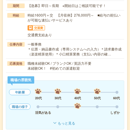
【急募】即日～長期 ※開始日はご相談可能です！
期間
時給1600円＋交 【月収例】276,000円～ ■給与の前払い
時給
が可能な速払いサービスあり
交通費
交通費支給あり
一般事務
仕事内容
＊伝票・納品書作成（専用システムへの入力）＊請求書作成
（楽楽精算使用）＊小口精算業務（支払い内容の確…
職種未経験OK / ブランクOK / 英語力不要
応募資格
未経験OK！ #初めての派遣歓迎
職場の雰囲気
年齢層
20代
30代
40代
50代
60代
職場の様子
活気がある
しずか
もっと見る