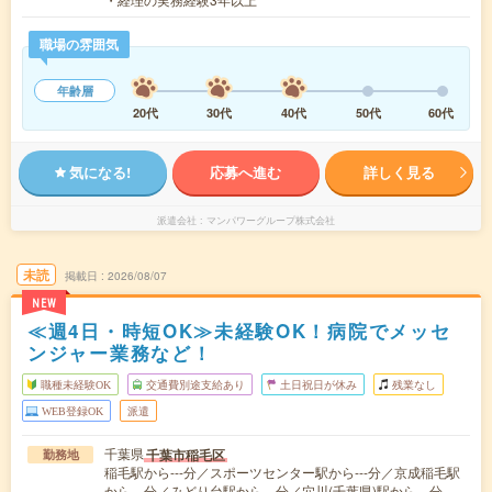
職場の雰囲気
年齢層
20代
30代
40代
50代
60代
気になる!
応募へ進む
詳しく見る
派遣会社
マンパワーグループ株式会社
未読
掲載日
2026/08/07
NEW
≪週4日・時短OK≫未経験OK！病院でメッセ
ンジャー業務など！
職種未経験OK
交通費別途支給あり
土日祝日が休み
残業なし
WEB登録OK
派遣
千葉県
千葉市稲毛区
勤務地
稲毛駅から---分／スポーツセンター駅から---分／京成稲毛駅
から---分／みどり台駅から---分／穴川(千葉県)駅から---分