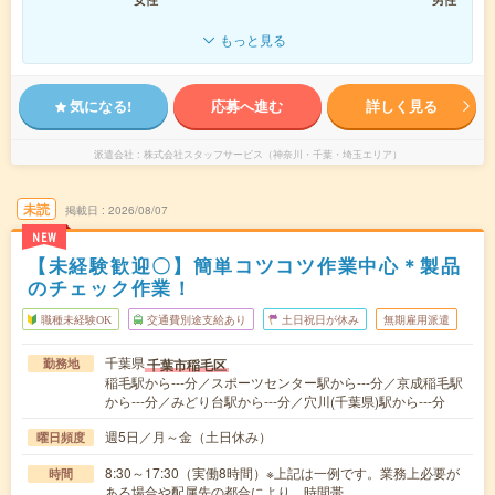
もっと見る
気になる!
応募へ進む
詳しく見る
派遣会社
株式会社スタッフサービス（神奈川・千葉・埼玉エリア）
未読
掲載日
2026/08/07
NEW
【未経験歓迎〇】簡単コツコツ作業中心＊製品
のチェック作業！
職種未経験OK
交通費別途支給あり
土日祝日が休み
無期雇用派遣
千葉県
千葉市稲毛区
勤務地
稲毛駅から---分／スポーツセンター駅から---分／京成稲毛駅
から---分／みどり台駅から---分／穴川(千葉県)駅から---分
週5日／月～金（土日休み）
曜日頻度
8:30～17:30（実働8時間）※上記は一例です。業務上必要が
時間
ある場合や配属先の都合により、時間帯…