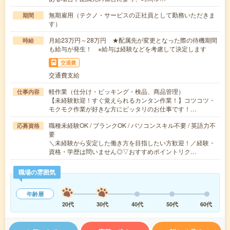
無期雇用（テクノ・サービスの正社員として勤務いただきま
期間
す）
月給23万円～28万円 ★配属先が変更となった際の待機期間
時給
も給与が発生！ ※給与は経験などを考慮して決定します
交通費
交通費支給
軽作業（仕分け・ピッキング・検品、商品管理）
仕事内容
【未経験歓迎！すぐ覚えられるカンタン作業！】コツコツ・
モクモク作業が好きな方にピッタリのお仕事です！…
職種未経験OK / ブランクOK / パソコンスキル不要 / 英語力不
応募資格
要
＼未経験から安定した働き方を目指したい方歓迎！／経験・
資格・学歴は問いません◎▽おすすめポイントリク…
職場の雰囲気
年齢層
20代
30代
40代
50代
60代