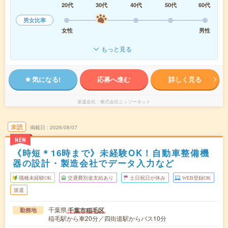
20代
30代
40代
50代
60代
男女比率
女性
男性
もっと見る
気になる!
応募へ進む
詳しく見る
派遣会社
株式会社ニッソーネット
未読
掲載日
2026/08/07
NEW
《時短＊16時まで》未経験OK！自動車整備機
器の設計・製造会社でデータ入力など
職種未経験OK
交通費別途支給あり
土日祝日が休み
WEB登録OK
派遣
千葉県
千葉市稲毛区
勤務地
稲毛駅から車20分／四街道駅からバス10分