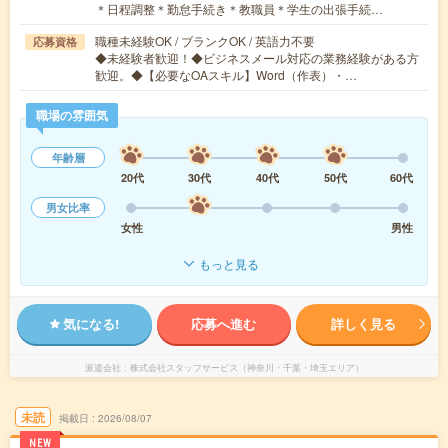
＊日程調整＊勤怠手続き＊教職員＊学生の出張手続…
職種未経験OK / ブランクOK / 英語力不要
応募資格
◆未経験者歓迎！◆ビジネスメール対応の業務経験がある方
歓迎。◆【必要なOAスキル】Word（作表）・…
職場の雰囲気
年齢層
20代
30代
40代
50代
60代
男女比率
女性
男性
もっと見る
気になる!
応募へ進む
詳しく見る
派遣会社
株式会社スタッフサービス（神奈川・千葉・埼玉エリア）
未読
掲載日
2026/08/07
NEW