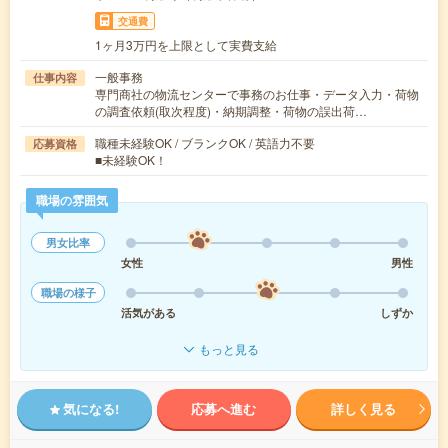
交通費
1ヶ月3万円を上限として実費支給
一般事務
仕事内容
専門商社の物流センターで事務のお仕事・データ入力・荷物
の調査依頼(取次程度)・納期調整・荷物の誤出荷…
職種未経験OK / ブランクOK / 英語力不要
応募資格
■未経験OK！
職場の雰囲気
男女比率
女性
男性
職場の様子
活気がある
しずか
もっと見る
気になる!
応募へ進む
詳しく見る