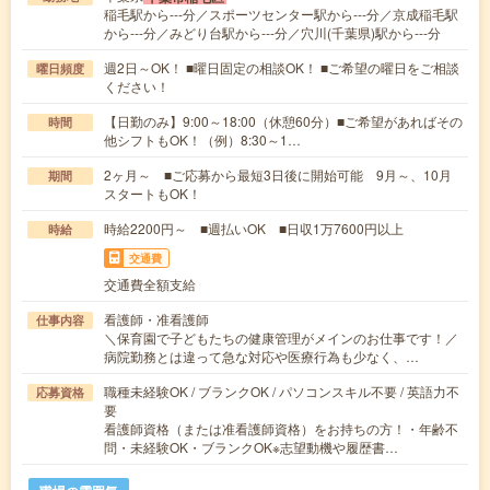
稲毛駅から---分／スポーツセンター駅から---分／京成稲毛駅
から---分／みどり台駅から---分／穴川(千葉県)駅から---分
週2日～OK！ ■曜日固定の相談OK！ ■ご希望の曜日をご相談
曜日頻度
ください！
【日勤のみ】9:00～18:00（休憩60分）■ご希望があればその
時間
他シフトもOK！（例）8:30～1…
2ヶ月～ ■ご応募から最短3日後に開始可能 9月～、10月
期間
スタートもOK！
時給2200円～ ■週払いOK ■日収1万7600円以上
時給
交通費
交通費全額支給
看護師・准看護師
仕事内容
＼保育園で子どもたちの健康管理がメインのお仕事です！／
病院勤務とは違って急な対応や医療行為も少なく、…
職種未経験OK / ブランクOK / パソコンスキル不要 / 英語力不
応募資格
要
看護師資格（または准看護師資格）をお持ちの方！・年齢不
問・未経験OK・ブランクOK※志望動機や履歴書…