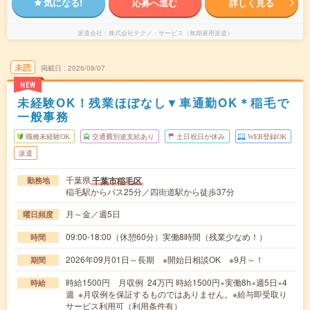
気になる!
応募へ進む
詳しく見る
派遣会社
株式会社テクノ・サービス（無期雇用派遣）
未読
掲載日
2026/08/07
NEW
未経験OK！残業ほぼなし▼車通勤OK＊稲毛で
一般事務
職種未経験OK
交通費別途支給あり
土日祝日が休み
WEB登録OK
派遣
千葉県
千葉市稲毛区
勤務地
稲毛駅からバス25分／四街道駅から徒歩37分
月～金／週5日
曜日頻度
09:00-18:00（休憩60分）実働8時間（残業少なめ！）
時間
2026年09月01日～長期 ※開始日相談OK ※9月～！
期間
時給1500円 月収例 24万円 時給1500円×実働8h×週5日×4
時給
週 ※月収例を保証するものではありません。※給与即受取り
サービス利用可（利用条件有）