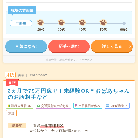
職場の雰囲気
年齢層
20代
30代
40代
50代
60代
気になる!
応募へ進む
詳しく見る
派遣会社
株式会社テクノ・サービス
未読
掲載日
2026/08/07
NEW
3ヵ月で79万円稼ぐ！未経験OK＊おばあちゃん
のお話相手など
職種未経験OK
交通費別途支給あり
土日祝日が休み
WEB登録OK
派遣
千葉県
千葉市稲毛区
勤務地
天台駅から---分／作草部駅から---分