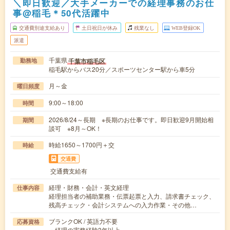
＼即日歓迎／大手メーカーでの経理事務のお仕
事@稲毛＊50代活躍中
交通費別途支給あり
土日祝日が休み
残業なし
WEB登録OK
派遣
千葉県
千葉市稲毛区
勤務地
稲毛駅からバス20分／スポーツセンター駅から車5分
月～金
曜日頻度
9:00～18:00
時間
2026/8/24～長期 ※長期のお仕事です。即日歓迎9月開始相
期間
談可 ※8月～OK！
時給1650～1700円＋交
時給
交通費
交通費支給有
経理・財務・会計・英文経理
仕事内容
経理担当者の補助業務・伝票起票と入力、請求書チェック、
残高チェック・会計システムへの入力作業・その他…
ブランクOK / 英語力不要
応募資格
・経理の実務経験3年以上