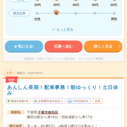
20代
30代
40代
50代
60代
男女比率
女性
男性
もっと見る
気になる!
応募へ進む
詳しく見る
派遣会社
日研トータルソーシング株式会社 メディカルケア事業部
未読
掲載日
2026/08/07
NEW
あんしん長期！配車事務！朝ゆっくり！土日休
み
職種未経験OK
交通費別途支給あり
WEB登録OK
派遣
千葉県
千葉市稲毛区
勤務地
勝田台駅から車16分／四街道駅から車17分
月～金・祝(週5日) ※隔週土曜日の出勤あり！
曜日頻度