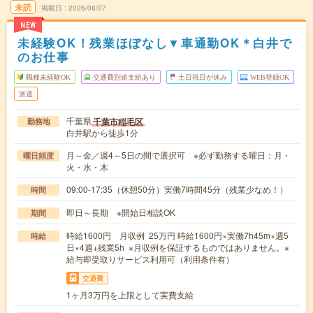
未読
掲載日
2026/08/07
NEW
未経験OK！残業ほぼなし▼車通勤OK＊白井で
のお仕事
職種未経験OK
交通費別途支給あり
土日祝日が休み
WEB登録OK
派遣
千葉県
千葉市稲毛区
勤務地
白井駅から徒歩1分
月～金／週4～5日の間で選択可 ※必ず勤務する曜日：月・
曜日頻度
火・水・木
09:00-17:35（休憩50分）実働7時間45分（残業少なめ！）
時間
即日～長期 ※開始日相談OK
期間
時給1600円 月収例 25万円 時給1600円×実働7h45m×週5
時給
日×4週+残業5h ※月収例を保証するものではありません。※
給与即受取りサービス利用可（利用条件有）
交通費
1ヶ月3万円を上限として実費支給