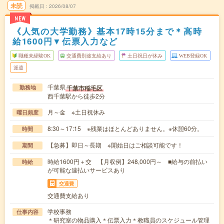
未読
掲載日
2026/08/07
NEW
《人気の大学勤務》基本17時15分まで＊高時
給1600円▼伝票入力など
職種未経験OK
交通費別途支給あり
土日祝日が休み
WEB登録OK
派遣
千葉県
千葉市稲毛区
勤務地
西千葉駅から徒歩2分
月～金 ※土日祝休み
曜日頻度
8:30～17:15 ※残業はほとんどありません。※休憩60分。
時間
【急募】即日～長期 ※開始日はご相談可能です！
期間
時給1600円＋交 【月収例】248,000円～ ■給与の前払い
時給
が可能な速払いサービスあり
交通費
交通費支給あり
学校事務
仕事内容
＊研究室の物品購入＊伝票入力＊教職員のスケジュール管理