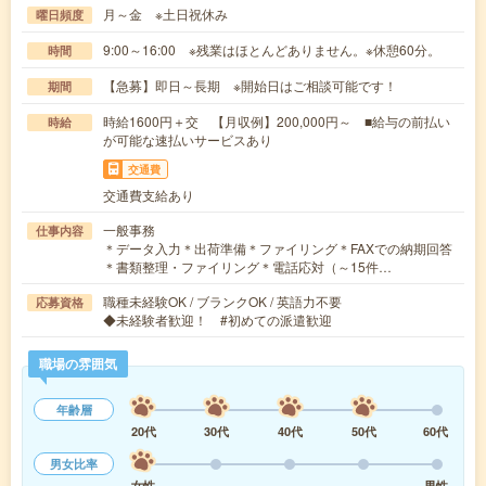
月～金 ※土日祝休み
曜日頻度
9:00～16:00 ※残業はほとんどありません。※休憩60分。
時間
【急募】即日～長期 ※開始日はご相談可能です！
期間
時給1600円＋交 【月収例】200,000円～ ■給与の前払い
時給
が可能な速払いサービスあり
交通費
交通費支給あり
一般事務
仕事内容
＊データ入力＊出荷準備＊ファイリング＊FAXでの納期回答
＊書類整理・ファイリング＊電話応対（～15件…
職種未経験OK / ブランクOK / 英語力不要
応募資格
◆未経験者歓迎！ #初めての派遣歓迎
職場の雰囲気
年齢層
20代
30代
40代
50代
60代
男女比率
女性
男性