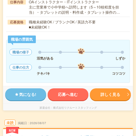
OAインストラクター・ITインストラクター
仕事内容
主に営業車で小中学校へ訪問します（5～10校程度を担
当）・タブレットの説明・料作成・タブレット操作の…
職種未経験OK / ブランクOK / 英語力不要
応募資格
■未経験OK！
職場の雰囲気
職場の様子
活気がある
しずか
仕事の仕方
テキパキ
コツコツ
気になる!
応募へ進む
詳しく見る
派遣会社
株式会社リクルートスタッフィング
未読
掲載日
2026/08/07
NEW