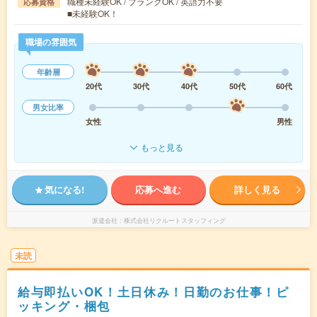
職種未経験OK / ブランクOK / 英語力不要
応募資格
■未経験OK！
職場の雰囲気
年齢層
20代
30代
40代
50代
60代
男女比率
女性
男性
もっと見る
気になる!
応募へ進む
詳しく見る
派遣会社
株式会社リクルートスタッフィング
未読
給与即払いOK！土日休み！日勤のお仕事！ピ
ッキング・梱包