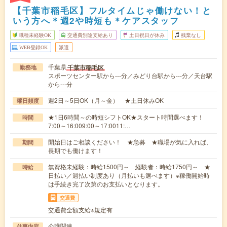
【千葉市稲毛区】フルタイムじゃ働けない！と
いう方へ＊週2や時短も＊ケアスタッフ
職種未経験OK
交通費別途支給あり
土日祝日が休み
残業なし
WEB登録OK
派遣
千葉県
千葉市稲毛区
勤務地
スポーツセンター駅から---分／みどり台駅から---分／天台駅
から---分
週2日～5日OK（月～金） ★土日休みOK
曜日頻度
★1日6時間～の時短シフトOK★スタート時間選べます！
時間
7:00～16:009:00～17:0011:…
開始日はご相談ください！ ★急募 ★職場が気に入れば、
期間
長期でも働けます！
無資格未経験：時給1500円～ 経験者：時給1750円～ ★
時給
日払い／週払い制度あり（月払いも選べます）※稼働開始時
は手続き完了次第のお支払いとなります。
交通費
交通費全額支給※規定有
介護関連
仕事内容