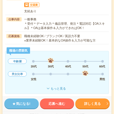
交通費
支給あり
一般事務
仕事内容
＊受付＊データ入力＊備品管理、発注＊電話対応【OAスキ
ル】＊OAは基本操作＆入力ができればOK！
職種未経験OK / ブランクOK / 英語力不要
応募資格
※業界未経験OK！基本的なOA操作＆入力が可能な方
職場の雰囲気
年齢層
20代
30代
40代
50代
60代
男女比率
女性
男性
もっと見る
気になる!
応募へ進む
詳しく見る