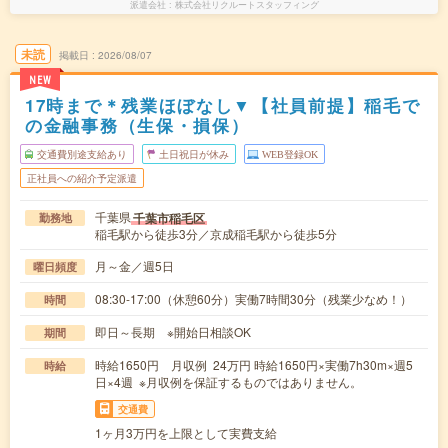
派遣会社
株式会社リクルートスタッフィング
未読
掲載日
2026/08/07
NEW
17時まで＊残業ほぼなし▼【社員前提】稲毛で
の金融事務（生保・損保）
交通費別途支給あり
土日祝日が休み
WEB登録OK
正社員への紹介予定派遣
千葉県
千葉市稲毛区
勤務地
稲毛駅から徒歩3分／京成稲毛駅から徒歩5分
月～金／週5日
曜日頻度
08:30-17:00（休憩60分）実働7時間30分（残業少なめ！）
時間
即日～長期 ※開始日相談OK
期間
時給1650円 月収例 24万円 時給1650円×実働7h30m×週5
時給
日×4週 ※月収例を保証するものではありません。
交通費
1ヶ月3万円を上限として実費支給