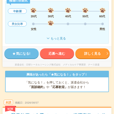
職場の雰囲気
年齢層
20代
30代
40代
50代
60代
男女比率
女性
男性
もっと見る
気になる!
応募へ進む
詳しく見る
派遣会社
日研トータルソーシング株式会社 メディカルケア事業部 ナース派遣
興味があったら「★気になる！」をタップ！
「気になる！」を押しておくと、派遣会社から
「面談確約」
や
「応募歓迎」
が届きます！
未読
掲載日
2026/08/07
NEW