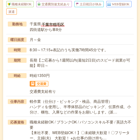
職種未経験OK
交通費別途支給あり
土日祝日が休み
WEB登録OK
派遣
千葉県
千葉市稲毛区
勤務地
四街道駅から車8分
月～金
曜日頻度
8:30～17:15※表記のうち実働7時間45分です。
時間
長期【ご応募から1週間以内(最短2日目)のスピード就業が可
期間
能】即日～
時給1350円
時給
交通費
交通費支給有り
軽作業（仕分け・ピッキング・検品、商品管理）
仕事内容
ハンディを使用し、半導体部品のピッキング、伝票作成、小
分け、梱包、入庫などの作業をお願いします。(派…
職種未経験OK / ブランクOK / パソコンスキル不要 / 英語力不
応募資格
要
【来社不要、WEB登録OK！】〇未経験大歓迎！〇フリータ
ー、主婦(夫) 大歓迎！ ※お仕事の掛け持ち…