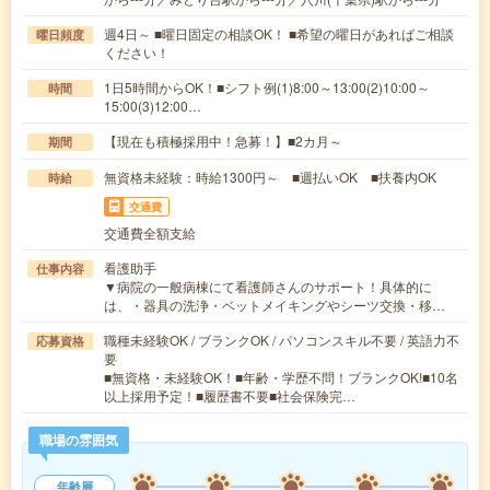
週4日～ ■曜日固定の相談OK！ ■希望の曜日があればご相談
曜日頻度
ください！
1日5時間からOK！■シフト例(1)8:00～13:00(2)10:00～
時間
15:00(3)12:00…
【現在も積極採用中！急募！】■2カ月～
期間
無資格未経験：時給1300円～ ■週払いOK ■扶養内OK
時給
交通費
交通費全額支給
看護助手
仕事内容
▼病院の一般病棟にて看護師さんのサポート！具体的に
は、・器具の洗浄・ベットメイキングやシーツ交換・移…
職種未経験OK / ブランクOK / パソコンスキル不要 / 英語力不
応募資格
要
■無資格・未経験OK！■年齢・学歴不問！ブランクOK!■10名
以上採用予定！■履歴書不要■社会保険完…
職場の雰囲気
年齢層