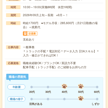
10:00～19:00(実働8時間 休憩1時間)
時間
2026年09月上旬～長期 ※9月～！
期間
時給1700円 ●モデル月収：285,600円（月21日勤務の場
時給
合）＋残業代
交通費
支給あり
一般事務
仕事内容
＊トラックの手配＊電話対応＊データ入力【OAスキル】＊
入力・修正ができればOK！
職種未経験OK / ブランクOK / 英語力不要
応募資格
配車手配（トラック手配）のご経験をお持ちの方
職場の雰囲気
年齢層
20代
30代
40代
50代
60代
職場の様子
活気がある
しずか