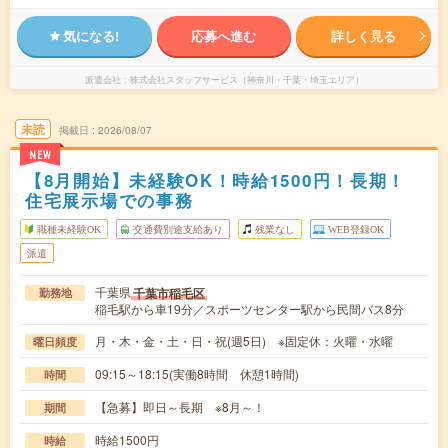
気になる!
応募へ進む
詳しく見る
派遣会社
株式会社スタッフサービス（神奈川・千葉・埼玉エリア）
未読
掲載日
2026/08/07
NEW
【8月開始】未経験OK！時給1500円！長期！
住宅展示場での事務
職種未経験OK
交通費別途支給あり
残業なし
WEB登録OK
派遣
千葉県
千葉市稲毛区
勤務地
稲毛駅から車19分／スポーツセンター駅から民間バス8分
月・木・金・土・日・祝(週5日) ※固定休：火曜・水曜
曜日頻度
09:15～18:15(実働8時間 休憩1時間)
時間
【急募】即日～長期 ※8月～！
期間
時給1500円
時給