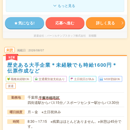
もっと見る
気になる!
応募へ進む
詳しく見る
派遣会社
パーソルテンプスタッフ株式会社 首都圏
未読
掲載日
2026/08/07
NEW
歴史ある大手企業＊未経験でも時給1600円＊
伝票作成など
職種未経験OK
交通費別途支給あり
土日祝日が休み
WEB登録OK
派遣
千葉県
千葉市稲毛区
勤務地
四街道駅からバス15分／スポーツセンター駅からバス30分
月～金 ※土日祝休み
曜日頻度
8:30～17:15 ※残業はほとんどありません。※休憩は45分で
時間
す。