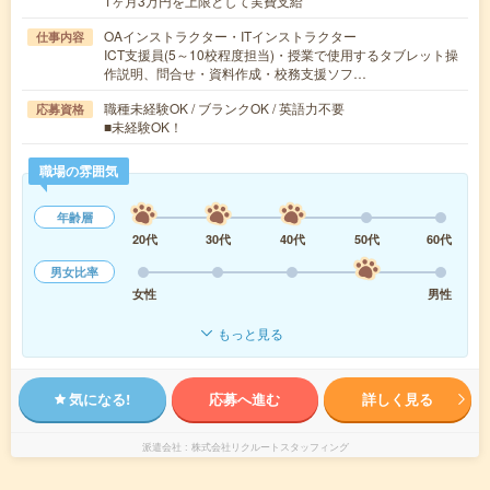
1ヶ月3万円を上限として実費支給
OAインストラクター・ITインストラクター
仕事内容
ICT支援員(5～10校程度担当)・授業で使用するタブレット操
作説明、問合せ・資料作成・校務支援ソフ…
職種未経験OK / ブランクOK / 英語力不要
応募資格
■未経験OK！
職場の雰囲気
年齢層
20代
30代
40代
50代
60代
男女比率
女性
男性
もっと見る
気になる!
応募へ進む
詳しく見る
派遣会社
株式会社リクルートスタッフィング