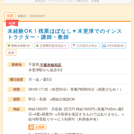
派遣会社
パーソルテンプスタッフ株式会社 首都圏
未読
掲載日
2026/08/07
NEW
未経験OK！残業ほぼなし▼木更津でのインス
トラクター・講師・教師
職種未経験OK
交通費別途支給あり
土日祝日が休み
WEB登録OK
派遣
千葉県
千葉市稲毛区
勤務地
木更津駅から徒歩3分
月～金／週5日
曜日頻度
09:00-17:35（休憩50分）実働7時間45分（残業少なめ！）
時間
即日～長期 ※開始日相談OK
期間
時給1600円 月収例 25万円 時給1600円×実働7h45m×週5
時給
日×4週+残業5h ※月収例を保証するものではありません。※
給与即受取りサービス利用可（利用条件有）
交通費