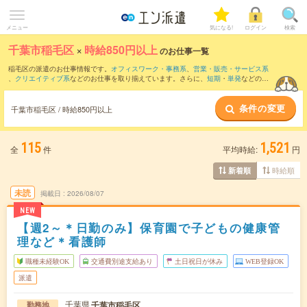
メニュー
気になる!
ログイン
検索
千葉市稲毛区
×
時給850円以上
のお仕事一覧
稲毛区の派遣のお仕事情報です。
オフィスワーク・事務系
、
営業・販売・サービス系
、
クリエイティブ系
などのお仕事を取り揃えています。さらに、
短期
・
単発
などの期
間や、
職種未経験OK
などのこだわり条件で絞り込んでいただけます。
条件の変更
時給
1150円以上
・
1800円以上
の求人はこちら
千葉市稲毛区 / 時給850円以上
当サイトでは法令を遵守し、最低賃金以上の求人のみを掲載しています。
115
1,521
全
件
平均時給:
円
時給順
新着順
未読
掲載日
2026/08/07
NEW
【週2～＊日勤のみ】保育園で子どもの健康管
理など＊看護師
職種未経験OK
交通費別途支給あり
土日祝日が休み
WEB登録OK
派遣
千葉県
千葉市稲毛区
勤務地