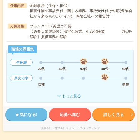
金融事務（生保・損保）
仕事内容
損害保険の事故受付に関する業務・事故受け付け対応(保険会
社から来るものがメイン)、保険会社への報告対…
ブランクOK / 英語力不要
応募資格
【必要な業界経験】損害保険業、生命保険業 【歓迎/
経験】損保事務の経験
職場の雰囲気
年齢層
20代
30代
40代
50代
60代
男女比率
女性
男性
もっと見る
気になる!
応募へ進む
詳しく見る
派遣会社
株式会社リクルートスタッフィング