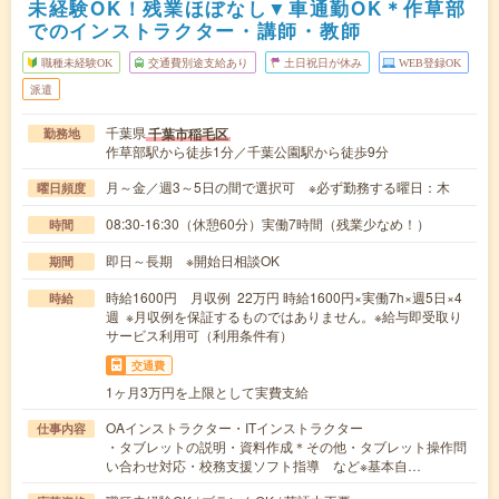
未経験OK！残業ほぼなし▼車通勤OK＊作草部
でのインストラクター・講師・教師
職種未経験OK
交通費別途支給あり
土日祝日が休み
WEB登録OK
派遣
千葉県
千葉市稲毛区
勤務地
作草部駅から徒歩1分／千葉公園駅から徒歩9分
月～金／週3～5日の間で選択可 ※必ず勤務する曜日：木
曜日頻度
08:30-16:30（休憩60分）実働7時間（残業少なめ！）
時間
即日～長期 ※開始日相談OK
期間
時給1600円 月収例 22万円 時給1600円×実働7h×週5日×4
時給
週 ※月収例を保証するものではありません。※給与即受取り
サービス利用可（利用条件有）
交通費
1ヶ月3万円を上限として実費支給
OAインストラクター・ITインストラクター
仕事内容
・タブレットの説明・資料作成＊その他・タブレット操作問
い合わせ対応・校務支援ソフト指導 など※基本自…