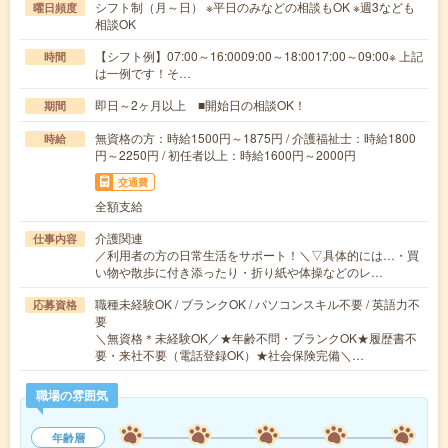
シフト制（月～日） ※平日のみなどの相談もOK ※週3なども
曜日頻度
相談OK
【シフト例】07:00～16:0009:00～18:0017:00～09:00※ 上記
時間
は一例です！そ…
即日～2ヶ月以上 ■開始日の相談OK！
期間
無資格の方：時給1500円～1875円 / 介護福祉士：時給1800
時給
円～2250円 / 初任者以上：時給1600円～2000円
交通費
全額支給
介護関連
仕事内容
／利用者の方の日常生活をサポート！＼▽具体的には…・買
い物や散歩に付き添ったり・折り紙や体操などのレ…
職種未経験OK / ブランクOK / パソコンスキル不要 / 英語力不
応募資格
要
＼無資格＊未経験OK／★年齢不問・ブランクOK★履歴書不
要・来社不要（電話登録OK）★社会保険完備＼…
職場の雰囲気
年齢層