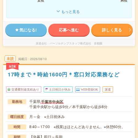
女性
男性
もっと見る
気になる!
応募へ進む
詳しく見る
派遣会社
パーソルテンプスタッフ株式会社 首都圏
未読
掲載日
2026/08/10
NEW
17時まで＊時給1600円＊窓口対応業務など
交通費別途支給あり
土日祝日が休み
WEB登録OK
派遣
千葉県
千葉市中央区
勤務地
千葉中央駅から徒歩9分／本千葉駅から徒歩8分
月～金 ※土日祝休み
曜日頻度
8:40～17:00 ※残業はほとんどありません。※休憩60分。
時間
【急募】即日～長期
期間