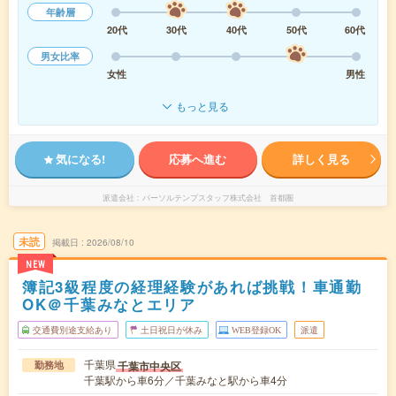
年齢層
20代
30代
40代
50代
60代
男女比率
女性
男性
もっと見る
気になる!
応募へ進む
詳しく見る
派遣会社
パーソルテンプスタッフ株式会社 首都圏
未読
掲載日
2026/08/10
NEW
簿記3級程度の経理経験があれば挑戦！車通勤
OK＠千葉みなとエリア
交通費別途支給あり
土日祝日が休み
WEB登録OK
派遣
千葉県
千葉市中央区
勤務地
千葉駅から車6分／千葉みなと駅から車4分