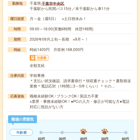
千葉県
千葉市中央区
勤務地
千葉駅から民間バス15分／本千葉駅から車11分
月～金（週5日） ※土日祝休み！
曜日頻度
09:00～16:00(実働6時間 休憩1時間)
時間
2026年09月上旬～長期 ※9月～！
期間
時給1400円 月収例 168,000円
時給
交通費
全額支給
学校事務
仕事内容
＊支払い状況確認、請求書発行＊領収書チェック＊書類発送
業務＊電話応対（1時間に3～5件くらい）＊その…
職種未経験OK / ブランクOK / 英語力不要
応募資格
※業界・事務未経験OK！●PCの入力・修正が可能な方●電話
対応に抵抗がない方
職場の雰囲気
年齢層
20代
30代
40代
50代
60代