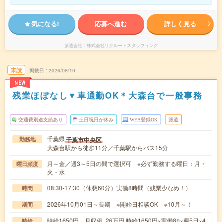
気になる!
応募へ進む
詳しく見る
派遣会社
株式会社リクルートスタッフィング
未読
掲載日
2026/08/10
NEW
残業ほぼなし▼車通勤OK＊大森台で一般事務
交通費別途支給あり
土日祝日が休み
WEB登録OK
派遣
千葉県
千葉市中央区
勤務地
大森台駅から徒歩11分／千葉駅からバス15分
月～金／週3～5日の間で選択可 ※必ず勤務する曜日：月・
曜日頻度
火・水
08:30-17:30（休憩60分）実働8時間（残業少なめ！）
時間
2026年10月01日～長期 ※開始日相談OK ※10月～！
期間
時給1650円 月収例 26万円 時給1650円×実働8h×週5日×4
時給