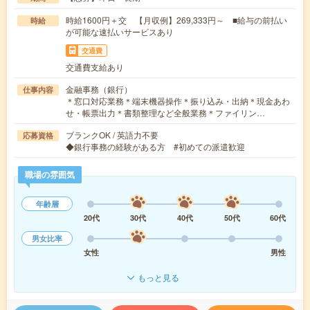
時給1600円＋交 【月収例】269,333円～ ■給与の前払い
時給
が可能な速払いサービスあり
交通費
交通費支給あり
金融事務（銀行）
仕事内容
＊窓口対応業務＊端末機器操作＊振り込み・出納＊現金あわ
せ・帳票出力＊書類整理など全般業務＊ファイリン…
ブランクOK / 英語力不要
応募資格
◆銀行事務の経験がある方 #初めての派遣歓迎
職場の雰囲気
年齢層
20代
30代
40代
50代
60代
男女比率
女性
男性
もっと見る