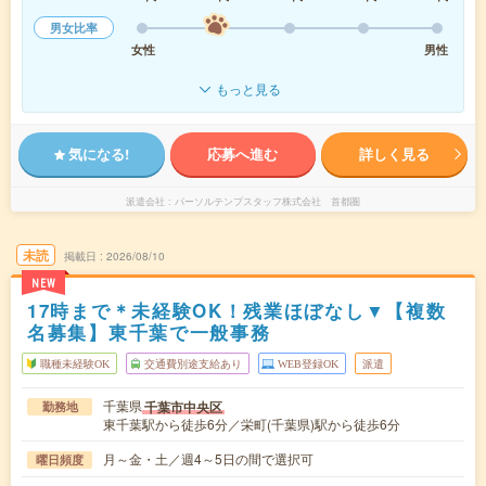
男女比率
女性
男性
もっと見る
気になる!
応募へ進む
詳しく見る
派遣会社
パーソルテンプスタッフ株式会社 首都圏
未読
掲載日
2026/08/10
NEW
17時まで＊未経験OK！残業ほぼなし▼【複数
名募集】東千葉で一般事務
職種未経験OK
交通費別途支給あり
WEB登録OK
派遣
千葉県
千葉市中央区
勤務地
東千葉駅から徒歩6分／栄町(千葉県)駅から徒歩6分
月～金・土／週4～5日の間で選択可
曜日頻度