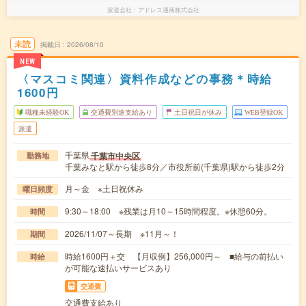
派遣会社
アドレス通商株式会社
未読
掲載日
2026/08/10
NEW
〈マスコミ関連〉資料作成などの事務＊時給
1600円
職種未経験OK
交通費別途支給あり
土日祝日が休み
WEB登録OK
派遣
千葉県
千葉市中央区
勤務地
千葉みなと駅から徒歩8分／市役所前(千葉県)駅から徒歩2分
月～金 ※土日祝休み
曜日頻度
9:30～18:00 ※残業は月10～15時間程度。※休憩60分。
時間
2026/11/07～長期 ※11月～！
期間
時給1600円＋交 【月収例】256,000円～ ■給与の前払い
時給
が可能な速払いサービスあり
交通費
交通費支給あり