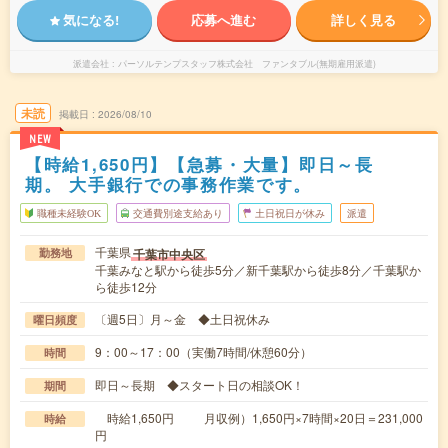
気になる!
応募へ進む
詳しく見る
派遣会社
パーソルテンプスタッフ株式会社 ファンタブル(無期雇用派遣)
未読
掲載日
2026/08/10
NEW
【時給1,650円】【急募・大量】即日～長
期。 大手銀行での事務作業です。
職種未経験OK
交通費別途支給あり
土日祝日が休み
派遣
千葉県
千葉市中央区
勤務地
千葉みなと駅から徒歩5分／新千葉駅から徒歩8分／千葉駅か
ら徒歩12分
〔週5日〕月～金 ◆土日祝休み
曜日頻度
9：00～17：00（実働7時間/休憩60分）
時間
即日～長期 ◆スタート日の相談OK！
期間
時給1,650円 月収例）1,650円×7時間×20日＝231,000
時給
円