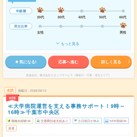
年齢層
20代
30代
40代
50代
60代
男女比率
女性
男性
もっと見る
気になる!
応募へ進む
詳しく見る
派遣会社
株式会社スタッフサービス（神奈川・千葉・埼玉エリア）
未読
掲載日
2026/08/10
NEW
≪大学病院運営を支える事務サポート！9時～
16時≫千葉市中央区
職種未経験OK
交通費別途支給あり
土日祝日が休み
WEB登録OK
派遣