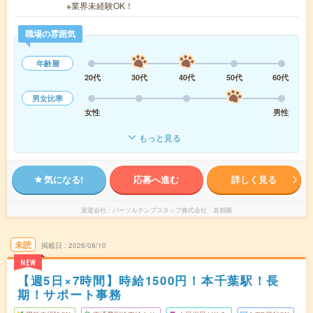
※業界未経験OK！
職場の雰囲気
年齢層
20代
30代
40代
50代
60代
男女比率
女性
男性
もっと見る
気になる!
応募へ進む
詳しく見る
派遣会社
パーソルテンプスタッフ株式会社 首都圏
未読
掲載日
2026/08/10
NEW
【週5日×7時間】時給1500円！本千葉駅！長
期！サポート事務