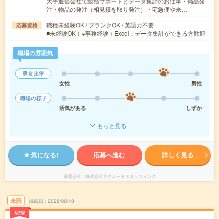
大手通信会社で総務サポートとデータ集計のお仕事・備品発
注・物品の発注（相見積を取り発注）・宅急便や来…
職種未経験OK / ブランクOK / 英語力不要
応募資格
■未経験OK！※事務経験＋Excel：データ集計ができる方歓迎
職場の雰囲気
男女比率
女性
男性
職場の様子
活気がある
しずか
もっと見る
気になる!
応募へ進む
詳しく見る
派遣会社
株式会社リクルートスタッフィング
未読
掲載日
2026/08/10
NEW