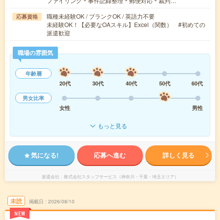
ファイリング＊事件記録整理＊郵便対応＊裁判…
職種未経験OK / ブランクOK / 英語力不要
応募資格
未経験OK！【必要なOAスキル】Excel（関数） #初めての
派遣歓迎
職場の雰囲気
年齢層
20代
30代
40代
50代
60代
男女比率
女性
男性
もっと見る
気になる!
応募へ進む
詳しく見る
派遣会社
株式会社スタッフサービス（神奈川・千葉・埼玉エリア）
未読
掲載日
2026/08/10
NEW