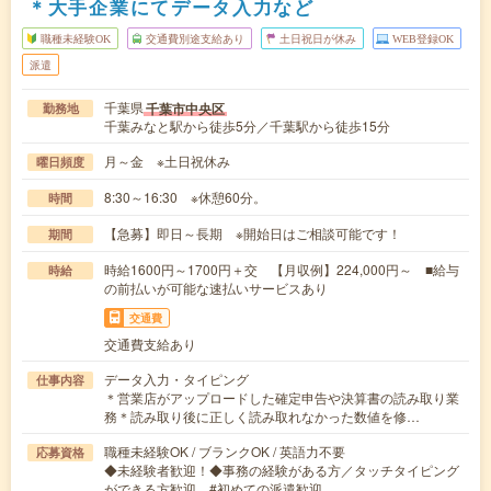
＊大手企業にてデータ入力など
職種未経験OK
交通費別途支給あり
土日祝日が休み
WEB登録OK
派遣
千葉県
千葉市中央区
勤務地
千葉みなと駅から徒歩5分／千葉駅から徒歩15分
月～金 ※土日祝休み
曜日頻度
8:30～16:30 ※休憩60分。
時間
【急募】即日～長期 ※開始日はご相談可能です！
期間
時給1600円～1700円＋交 【月収例】224,000円～ ■給与
時給
の前払いが可能な速払いサービスあり
交通費
交通費支給あり
データ入力・タイピング
仕事内容
＊営業店がアップロードした確定申告や決算書の読み取り業
務＊読み取り後に正しく読み取れなかった数値を修…
職種未経験OK / ブランクOK / 英語力不要
応募資格
◆未経験者歓迎！◆事務の経験がある方／タッチタイピング
ができる方歓迎。#初めての派遣歓迎