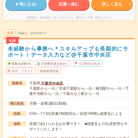
気になる!
応募へ進む
詳しく見る
派遣会社
株式会社スタッフサービス（神奈川・千葉・埼玉エリア）
未読
掲載日
2026/08/10
NEW
未経験から事務へ＊スキルアップも長期的にサ
ポート！データ入力など@千葉市中央区
職種未経験OK
交通費別途支給あり
土日祝日が休み
在宅・リモート
無期雇用派遣
千葉県
千葉市中央区
勤務地
千葉駅から---分／京成千葉駅から---分／蘇我駅から---分／千
葉中央駅から---分／千葉みなと駅から---分
月曜～金曜(週5日勤務)
曜日頻度
9:00～17:30(実働7時間30分／休憩1時間)※就業先による
時間
長期で続けられるお仕事です！ ■就業先との社員登用もサ
期間
ポートいたします！