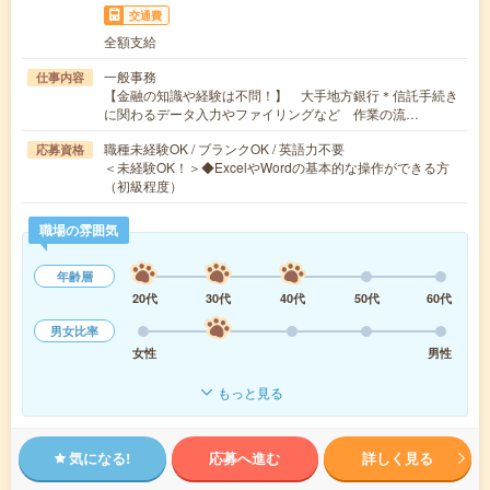
交通費
全額支給
一般事務
仕事内容
【金融の知識や経験は不問！】 大手地方銀行＊信託手続き
に関わるデータ入力やファイリングなど 作業の流…
職種未経験OK / ブランクOK / 英語力不要
応募資格
＜未経験OK！＞◆ExcelやWordの基本的な操作ができる方
（初級程度）
職場の雰囲気
年齢層
20代
30代
40代
50代
60代
男女比率
女性
男性
もっと見る
気になる!
応募へ進む
詳しく見る