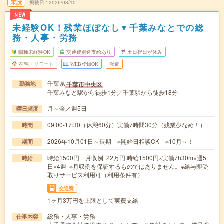
未読
掲載日
2026/08/10
NEW
未経験OK！残業ほぼなし▼千葉みなとでの総
務・人事・労務
職種未経験OK
交通費別途支給あり
土日祝日が休み
在宅・リモート
WEB登録OK
派遣
千葉県
千葉市中央区
勤務地
千葉みなと駅から徒歩1分／千葉駅から徒歩18分
月～金／週5日
曜日頻度
09:00-17:30（休憩60分）実働7時間30分（残業少なめ！）
時間
2026年10月01日～長期 ※開始日相談OK ※10月～！
期間
時給1500円 月収例 22万円 時給1500円×実働7h30m×週5
時給
日×4週 ※月収例を保証するものではありません。※給与即受
取りサービス利用可（利用条件有）
交通費
1ヶ月3万円を上限として実費支給
総務・人事・労務
仕事内容