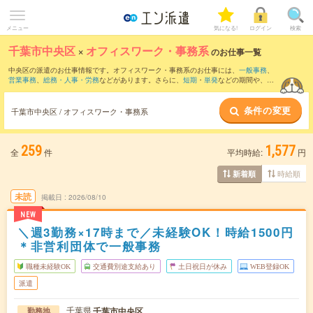
メニュー
気になる!
ログイン
検索
千葉市中央区
×
オフィスワーク・事務系
のお仕事一覧
中央区の派遣のお仕事情報です。オフィスワーク・事務系のお仕事には、
一般事務
、
営業事務
、
総務・人事・労務
などがあります。さらに、
短期
・
単発
などの期間や、
職
種未経験OK
などのこだわり条件で絞り込んでいただけます。
条件の変更
千葉市中央区 / オフィスワーク・事務系
259
1,577
全
件
平均時給:
円
時給順
新着順
未読
掲載日
2026/08/10
NEW
＼週3勤務×17時まで／未経験OK！時給1500円
＊非営利団体で一般事務
職種未経験OK
交通費別途支給あり
土日祝日が休み
WEB登録OK
派遣
千葉県
千葉市中央区
勤務地