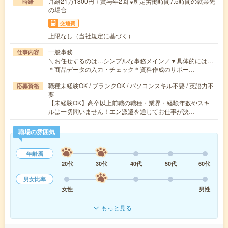
月給21万1800円＋賞与年2回 ※所定労働時間7.5時間の就業先
時給
の場合
交通費
上限なし（当社規定に基づく）
一般事務
仕事内容
＼お任せするのは…シンプルな事務メイン／▼具体的には…
＊商品データの入力・チェック＊資料作成のサポー…
職種未経験OK / ブランクOK / パソコンスキル不要 / 英語力不
応募資格
要
【未経験OK】高卒以上前職の職種・業界・経験年数やスキ
ルは一切問いません！エン派遣を通じてお仕事が決…
職場の雰囲気
年齢層
20代
30代
40代
50代
60代
男女比率
女性
男性
もっと見る