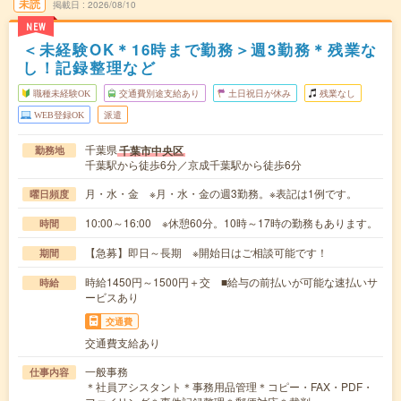
未読
掲載日
2026/08/10
NEW
＜未経験OK＊16時まで勤務＞週3勤務＊残業な
し！記録整理など
職種未経験OK
交通費別途支給あり
土日祝日が休み
残業なし
WEB登録OK
派遣
千葉県
千葉市中央区
勤務地
千葉駅から徒歩6分／京成千葉駅から徒歩6分
月・水・金 ※月・水・金の週3勤務。※表記は1例です。
曜日頻度
10:00～16:00 ※休憩60分。10時～17時の勤務もあります。
時間
【急募】即日～長期 ※開始日はご相談可能です！
期間
時給1450円～1500円＋交 ■給与の前払いが可能な速払いサ
時給
ービスあり
交通費
交通費支給あり
一般事務
仕事内容
＊社員アシスタント＊事務用品管理＊コピー・FAX・PDF・