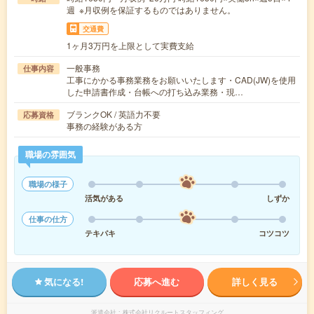
週 ※月収例を保証するものではありません。
交通費
1ヶ月3万円を上限として実費支給
一般事務
仕事内容
工事にかかる事務業務をお願いいたします・CAD(JW)を使用
した申請書作成・台帳への打ち込み業務・現…
ブランクOK / 英語力不要
応募資格
事務の経験がある方
職場の雰囲気
職場の様子
活気がある
しずか
仕事の仕方
テキパキ
コツコツ
気になる!
応募へ進む
詳しく見る
派遣会社
株式会社リクルートスタッフィング