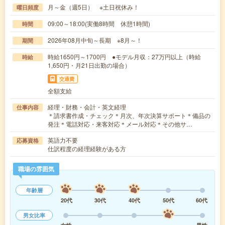
月～金（週5日） ※土日祝休み！
曜日頻度
09:00～18:00(実働8時間 休憩1時間)
時間
2026年08月中旬～長期 ※8月～！
期間
時給1650円～1700円 ●モデル月収：27万円以上（時給
時給
1,650円・月21日出勤の場合）
交通費
全額支給
経理・財務・会計・英文経理
仕事内容
＊請求書作成・チェック＊月次、年次決算サポート＊備品の
発注＊電話対応・来客対応＊メール対応＊その他サ…
英語力不要
応募資格
仕訳程度の経理経験がある方
職場の雰囲気
年齢層
20代
30代
40代
50代
60代
男女比率