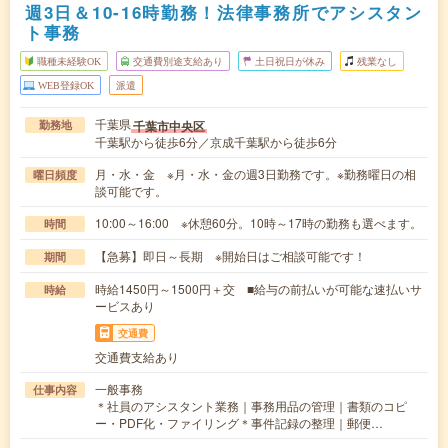
週3日＆10-16時勤務！法律事務所でアシスタン
ト事務
職種未経験OK
交通費別途支給あり
土日祝日が休み
残業なし
WEB登録OK
派遣
千葉県
千葉市中央区
勤務地
千葉駅から徒歩6分／京成千葉駅から徒歩6分
月・水・金 ※月・水・金の週3日勤務です。※勤務曜日の相
曜日頻度
談可能です。
10:00～16:00 ※休憩60分。10時～17時の勤務も選べます。
時間
【急募】即日～長期 ※開始日はご相談可能です！
期間
時給1450円～1500円＋交 ■給与の前払いが可能な速払いサ
時給
ービスあり
交通費
交通費支給あり
一般事務
仕事内容
＊社員のアシスタント業務｜事務用品の管理｜書類のコピ
ー・PDF化・ファイリング＊事件記録の整理｜郵便…