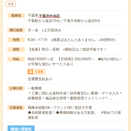
派遣
千葉県
千葉市中央区
勤務地
千葉駅から徒歩10分／千葉中央駅から徒歩5分
月～金 ※土日祝休み
曜日頻度
8:30～17:10 ※残業はほとんどありません。※休憩60分。
時間
【急募】即日～長期 ※開始日はご相談可能です！
期間
時給1500円＋交 【月収例】230,000円～ ■給与の前払い
時給
が可能な速払いサービスあり
交通費
交通費支給あり
一般事務
仕事内容
＊工事に関わる資料作成＊請求書支払い業務・データ入力＊
経費精算＊備品発注管理＊書類管理ファイリング＊…
職種未経験OK / ブランクOK / 英語力不要
応募資格
◆未経験者歓迎！◆事務経験がある方歓迎。 #初めての派
遣歓迎
職場の雰囲気