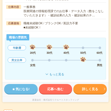
一般事務
仕事内容
医療関連の情報処理課でのお仕事・データ入力（数をこなし
ていただきます）・健診結果の入力・健診結果のチ…
職種未経験OK / ブランクOK / 英語力不要
応募資格
■未経験OK！
職場の雰囲気
年齢層
20代
30代
40代
50代
60代
男女比率
女性
男性
もっと見る
気になる!
応募へ進む
詳しく見る
派遣会社
株式会社リクルートスタッフィング