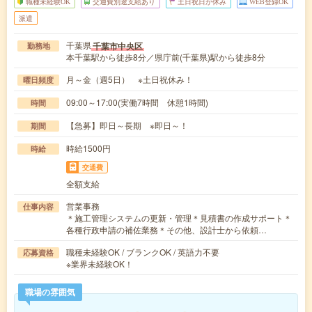
職種未経験OK
交通費別途支給あり
土日祝日が休み
WEB登録OK
派遣
千葉県
千葉市中央区
勤務地
本千葉駅から徒歩8分／県庁前(千葉県)駅から徒歩8分
月～金（週5日） ※土日祝休み！
曜日頻度
09:00～17:00(実働7時間 休憩1時間)
時間
【急募】即日～長期 ※即日～！
期間
時給1500円
時給
交通費
全額支給
営業事務
仕事内容
＊施工管理システムの更新・管理＊見積書の作成サポート＊
各種行政申請の補佐業務＊その他、設計士から依頼…
職種未経験OK / ブランクOK / 英語力不要
応募資格
※業界未経験OK！
職場の雰囲気