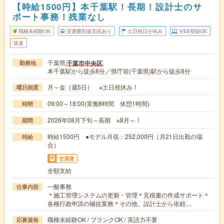
【時給1500円】本千葉駅！長期！設計士のサ
ポート事務！残業なし
職種未経験OK
交通費別途支給あり
土日祝日が休み
WEB登録OK
派遣
千葉県
千葉市中央区
勤務地
本千葉駅から徒歩8分／県庁前(千葉県)駅から徒歩8分
月～金（週5日） ※土日祝休み！
曜日頻度
09:00～18:00(実働8時間 休憩1時間)
時間
2026年08月下旬～長期 ※8月～！
期間
時給1500円 ●モデル月収：252,000円（月21日出勤の場
時給
合）
交通費
全額支給
一般事務
仕事内容
＊施工管理システムの更新・管理＊見積書の作成サポート＊
各種行政申請の補佐業務＊その他、設計士から依頼…
職種未経験OK / ブランクOK / 英語力不要
応募資格