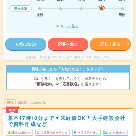
男女比率
女性
男性
もっと見る
気になる!
応募へ進む
詳しく見る
派遣会社
株式会社スタッフサービス（神奈川・千葉・埼玉エリア）
興味があったら「★気になる！」をタップ！
「気になる！」を押しておくと、派遣会社から
「面談確約」
や
「応募歓迎」
が届きます！
未読
掲載日
2026/08/10
NEW
基本17時10分まで▼未経験OK＊大手建設会社
で資料作成など
職種未経験OK
交通費別途支給あり
土日祝日が休み
WEB登録OK