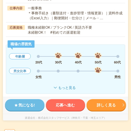
一般事務
仕事内容
＊事務手続き（書類送付・進捗管理・情報更新）｜資料作成
（Excel入力）｜郵便開封・仕分け｜メール・…
職種未経験OK / ブランクOK / 英語力不要
応募資格
未経験OK！ #初めての派遣歓迎
職場の雰囲気
年齢層
20代
30代
40代
50代
60代
男女比率
女性
男性
もっと見る
気になる!
応募へ進む
詳しく見る
派遣会社
株式会社スタッフサービス（神奈川・千葉・埼玉エリア）