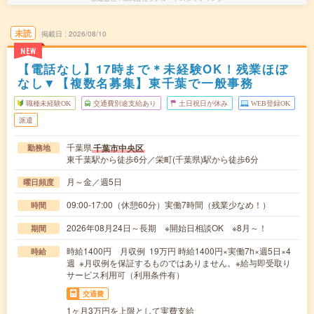
未読
掲載日
2026/08/10
NEW
【電話なし】17時まで＊未経験OK！残業ほぼ
なし▼【複数名募集】東千葉で一般事務
職種未経験OK
交通費別途支給あり
土日祝日が休み
WEB登録OK
派遣
千葉県
千葉市中央区
勤務地
東千葉駅から徒歩6分／栄町(千葉県)駅から徒歩6分
月～金／週5日
曜日頻度
09:00-17:00（休憩60分）実働7時間（残業少なめ！）
時間
2026年08月24日～長期 ※開始日相談OK ※8月～！
期間
時給1400円 月収例 19万円 時給1400円×実働7h×週5日×4
時給
週 ※月収例を保証するものではありません。※給与即受取り
サービス利用可（利用条件有）
交通費
1ヶ月3万円を上限として実費支給