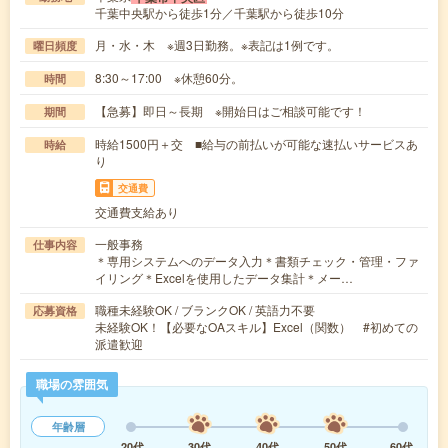
千葉中央駅から徒歩1分／千葉駅から徒歩10分
月・水・木 ※週3日勤務。※表記は1例です。
曜日頻度
8:30～17:00 ※休憩60分。
時間
【急募】即日～長期 ※開始日はご相談可能です！
期間
時給1500円＋交 ■給与の前払いが可能な速払いサービスあ
時給
り
交通費
交通費支給あり
一般事務
仕事内容
＊専用システムへのデータ入力＊書類チェック・管理・ファ
イリング＊Excelを使用したデータ集計＊メー…
職種未経験OK / ブランクOK / 英語力不要
応募資格
未経験OK！【必要なOAスキル】Excel（関数） #初めての
派遣歓迎
職場の雰囲気
年齢層
20代
30代
40代
50代
60代