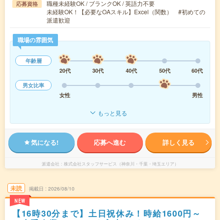
職種未経験OK / ブランクOK / 英語力不要
応募資格
未経験OK！【必要なOAスキル】Excel（関数） #初めての
派遣歓迎
職場の雰囲気
年齢層
20代
30代
40代
50代
60代
男女比率
女性
男性
もっと見る
気になる!
応募へ進む
詳しく見る
派遣会社
株式会社スタッフサービス（神奈川・千葉・埼玉エリア）
未読
掲載日
2026/08/10
NEW
【16時30分まで】土日祝休み！時給1600円～