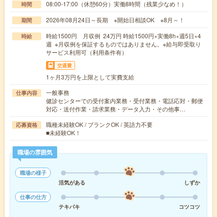
08:00-17:00（休憩60分）実働8時間（残業少なめ！）
時間
2026年08月24日～長期 ※開始日相談OK ※8月～！
期間
時給1500円 月収例 24万円 時給1500円×実働8h×週5日×4
時給
週 ※月収例を保証するものではありません。※給与即受取り
サービス利用可（利用条件有）
交通費
1ヶ月3万円を上限として実費支給
一般事務
仕事内容
健診センターでの受付案内業務・受付業務・電話応対・郵便
対応・送付作業・請求業務・データ入力・その他事…
職種未経験OK / ブランクOK / 英語力不要
応募資格
■未経験OK！
職場の雰囲気
職場の様子
活気がある
しずか
仕事の仕方
テキパキ
コツコツ