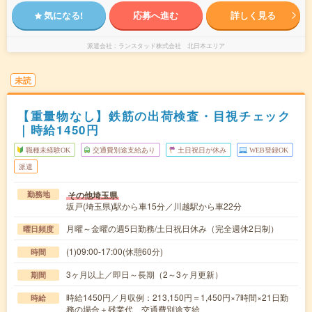
気になる!
応募へ進む
詳しく見る
派遣会社
ランスタッド株式会社 北日本エリア
未読
【重量物なし】鉄筋の出荷検査・目視チェック
｜時給1450円
職種未経験OK
交通費別途支給あり
土日祝日が休み
WEB登録OK
派遣
その他埼玉県
勤務地
坂戸(埼玉県)駅から車15分／川越駅から車22分
月曜～金曜の週5日勤務/土日祝日休み（完全週休2日制）
曜日頻度
(1)09:00-17:00(休憩60分)
時間
3ヶ月以上／即日～長期（2～3ヶ月更新）
期間
時給1450円／月収例：213,150円＝1,450円×7時間×21日勤
時給
務の場合＋残業代、交通費別途支給