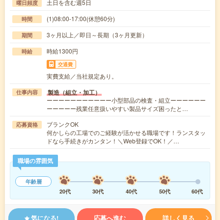
土日を含む週5日
曜日頻度
(1)08:00-17:00(休憩60分)
時間
3ヶ月以上／即日～長期（3ヶ月更新）
期間
時給1300円
時給
交通費
実費支給／当社規定あり。
製造（組立・加工）
仕事内容
ーーーーーーーーーーー小型部品の検査・組立ーーーーーー
ーーーーー残業任意扱いやすい製品サイズ困ったと…
ブランクOK
応募資格
何かしらの工場でのご経験が活かせる職場です！ランスタッ
ドなら手続きがカンタン！＼Web登録でOK！／…
職場の雰囲気
年齢層
20代
30代
40代
50代
60代
気になる!
応募へ進む
詳しく見る