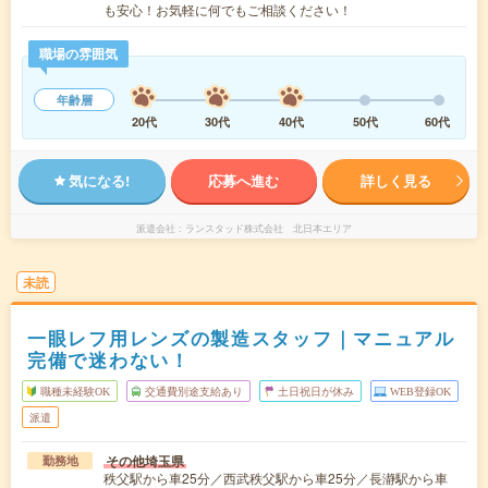
も安心！お気軽に何でもご相談ください！
職場の雰囲気
年齢層
20代
30代
40代
50代
60代
気になる!
応募へ進む
詳しく見る
派遣会社
ランスタッド株式会社 北日本エリア
未読
一眼レフ用レンズの製造スタッフ｜マニュアル
完備で迷わない！
職種未経験OK
交通費別途支給あり
土日祝日が休み
WEB登録OK
派遣
その他埼玉県
勤務地
秩父駅から車25分／西武秩父駅から車25分／長瀞駅から車