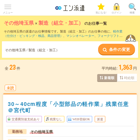
メニュー
気になる!
ログイン
検索
その他埼玉県
×
製造（組立・加工）
のお仕事一覧
その他埼玉県の派遣のお仕事情報です。製造（組立・加工）のお仕事の他に、
軽作業
（仕分け・ピッキング・検品、商品管理）
、
マシンオペレーター
、
フォークリフト
な
どを取り揃えています。さらに、
短期
・
単発
などの期間や、
職種未経験OK
などのこだ
わり条件で絞り込んでいただけます。職種辞典：
製造（組立・加工）のお仕事とは？
条件の変更
とは？
その他埼玉県 / 製造（組立・加工）
23
1,363
全
件
平均時給:
円
時給順
新着順
未読
30～40cm程度「小型部品の軽作業」残業任意
＠宮代町
交通費別途支給あり
残業なし
WEB登録OK
派遣
その他埼玉県
勤務地