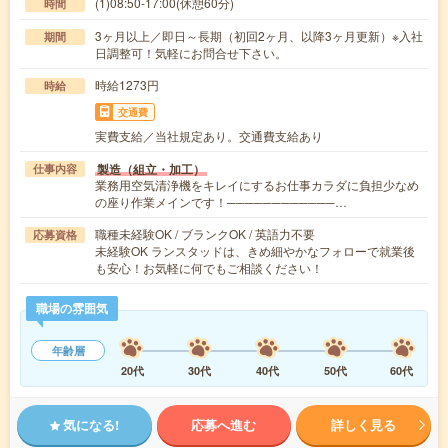
(1)08:50-17:00(休憩60分)
時間
3ヶ月以上／即日～長期（初回2ヶ月、以降3ヶ月更新）※入社
期間
日調整可！気軽にお問合せ下さい。
時給1273円
時給
交通費
実費支給／当社規定あり。交通費支給あり
製造（組立・加工）
仕事内容
業務用空気清浄機をキレイにするお仕事カラダに負担少なめ
の座り作業メインです！────────────…
職種未経験OK / ブランクOK / 英語力不要
応募資格
未経験OK ランスタッドは、きめ細やかなフォローで就業後
も安心！お気軽に何でもご相談ください！
職場の雰囲気
年齢層
20代
30代
40代
50代
60代
気になる!
応募へ進む
詳しく見る