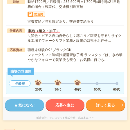
時給1700円／月収例：285,600円＝1,700円×8時間×21日勤
時給
務の場合＋残業代、交通費別途支給
交通費
実費支給／当社規定あり。交通費支給あり
製造（組立・加工）
仕事内容
＼髪色・ピアス自由自分らしく稼ごう／環境を守るリサイク
ル工場でフォークリフト業務と設備の監視をお任せ…
職種未経験OK / ブランクOK
応募資格
フォークリフト運転技能講習修了者 ランスタッドは、きめ細
やかなフォローで就業後も安心！お気軽に何でも…
職場の雰囲気
年齢層
20代
30代
40代
50代
60代
気になる!
応募へ進む
詳しく見る
派遣会社
ランスタッド株式会社 北日本エリア