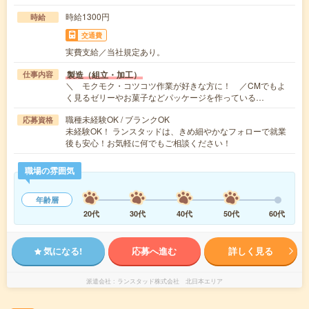
時給1300円
時給
交通費
実費支給／当社規定あり。
製造（組立・加工）
仕事内容
＼ モクモク・コツコツ作業が好きな方に！ ／CMでもよ
く見るゼリーやお菓子などパッケージを作っている…
職種未経験OK / ブランクOK
応募資格
未経験OK！ ランスタッドは、きめ細やかなフォローで就業
後も安心！お気軽に何でもご相談ください！
職場の雰囲気
年齢層
20代
30代
40代
50代
60代
気になる!
応募へ進む
詳しく見る
派遣会社
ランスタッド株式会社 北日本エリア