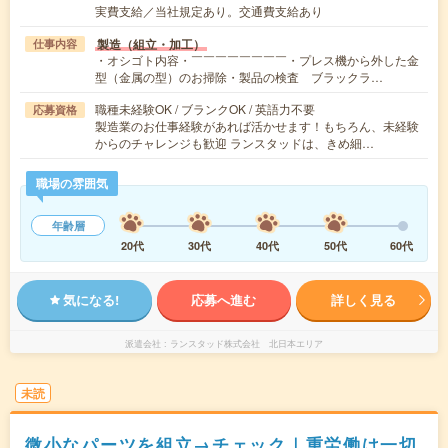
実費支給／当社規定あり。交通費支給あり
製造（組立・加工）
仕事内容
・オシゴト内容・￣￣￣￣￣￣￣￣・プレス機から外した金
型（金属の型）のお掃除・製品の検査 ブラックラ…
職種未経験OK / ブランクOK / 英語力不要
応募資格
製造業のお仕事経験があれば活かせます！もちろん、未経験
からのチャレンジも歓迎 ランスタッドは、きめ細…
職場の雰囲気
年齢層
20代
30代
40代
50代
60代
気になる!
応募へ進む
詳しく見る
派遣会社
ランスタッド株式会社 北日本エリア
未読
微小なパーツを組立→チェック｜重労働は一切