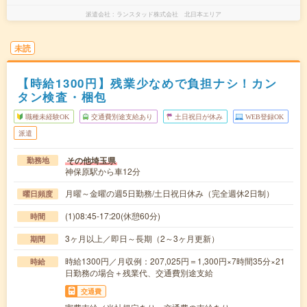
派遣会社
ランスタッド株式会社 北日本エリア
未読
【時給1300円】残業少なめで負担ナシ！カン
タン検査・梱包
職種未経験OK
交通費別途支給あり
土日祝日が休み
WEB登録OK
派遣
その他埼玉県
勤務地
神保原駅から車12分
月曜～金曜の週5日勤務/土日祝日休み（完全週休2日制）
曜日頻度
(1)08:45-17:20(休憩60分)
時間
3ヶ月以上／即日～長期（2～3ヶ月更新）
期間
時給1300円／月収例：207,025円＝1,300円×7時間35分×21
時給
日勤務の場合＋残業代、交通費別途支給
交通費