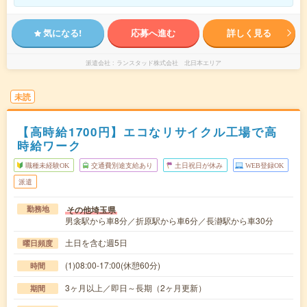
気になる!
応募へ進む
詳しく見る
派遣会社
ランスタッド株式会社 北日本エリア
未読
【高時給1700円】エコなリサイクル工場で高
時給ワーク
職種未経験OK
交通費別途支給あり
土日祝日が休み
WEB登録OK
派遣
その他埼玉県
勤務地
男衾駅から車8分／折原駅から車6分／長瀞駅から車30分
土日を含む週5日
曜日頻度
(1)08:00-17:00(休憩60分)
時間
3ヶ月以上／即日～長期（2ヶ月更新）
期間