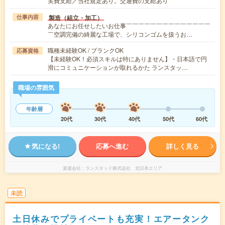
実費支給／当社規定あり。交通費の支給あり
製造（組立・加工）
仕事内容
あなたにお任せしたいお仕事￣￣￣￣￣￣￣￣￣￣￣￣￣￣
￣空調完備の綺麗な工場で、シリコンゴムを扱うお…
職種未経験OK / ブランクOK
応募資格
【未経験OK！必須スキルは特にありません】・日本語で円
滑にコミュニケーションが取れるかた ランスタッ…
職場の雰囲気
年齢層
20代
30代
40代
50代
60代
気になる!
応募へ進む
詳しく見る
派遣会社
ランスタッド株式会社 北日本エリア
未読
土日休みでプライベートも充実！エアータンク