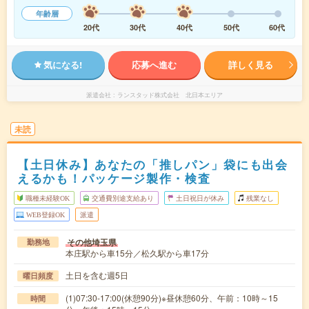
年齢層
20代
30代
40代
50代
60代
気になる!
応募へ進む
詳しく見る
派遣会社
ランスタッド株式会社 北日本エリア
未読
【土日休み】あなたの「推しパン」袋にも出会
えるかも！パッケージ製作・検査
職種未経験OK
交通費別途支給あり
土日祝日が休み
残業なし
WEB登録OK
派遣
その他埼玉県
勤務地
本庄駅から車15分／松久駅から車17分
土日を含む週5日
曜日頻度
(1)07:30-17:00(休憩90分)※昼休憩60分、午前：10時～15
時間