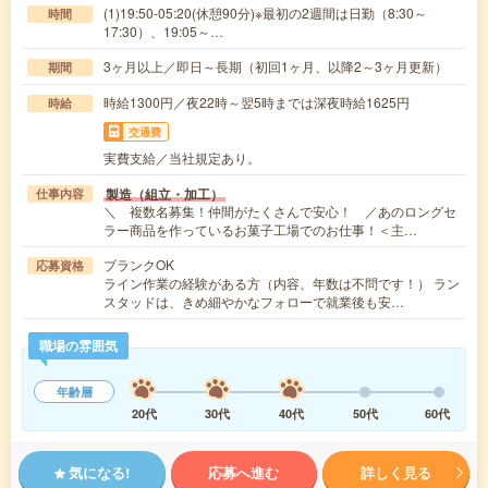
(1)19:50-05:20(休憩90分)※最初の2週間は日勤（8:30～
時間
17:30）、19:05～…
3ヶ月以上／即日～長期（初回1ヶ月、以降2～3ヶ月更新）
期間
時給1300円／夜22時～翌5時までは深夜時給1625円
時給
交通費
実費支給／当社規定あり。
製造（組立・加工）
仕事内容
＼ 複数名募集！仲間がたくさんで安心！ ／あのロングセ
ラー商品を作っているお菓子工場でのお仕事！＜主…
ブランクOK
応募資格
ライン作業の経験がある方（内容、年数は不問です！） ラン
スタッドは、きめ細やかなフォローで就業後も安…
職場の雰囲気
年齢層
20代
30代
40代
50代
60代
気になる!
応募へ進む
詳しく見る