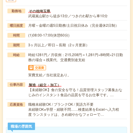
その他埼玉県
勤務地
武蔵嵐山駅から徒歩13分／つきのわ駅から車10分
月曜～金曜の週5日勤務/土日祝日休み（完全週休2日制）
曜日頻度
(1)08:00-17:00(休憩60分)
時間
3ヶ月以上／即日～長期（2ヶ月更新）
期間
時給1281円／月収例：215,208円＝1,281円×8時間×21日勤
時給
務の場合＋残業代、交通費別途支給
交通費
実費支給／当社規定あり。
製造（組立・加工）
仕事内容
【未経験OK】食の安全を守る！品質管理スタッフ募集おな
じみのインスタント食品の品質を守るお仕事です。…
職種未経験OK / ブランクOK / 英語力不要
応募資格
未経験OK※学歴・経験不問……検査結果をExcelへ入力程
度 ランスタッドは、きめ細やかなフォローで…
職場の雰囲気