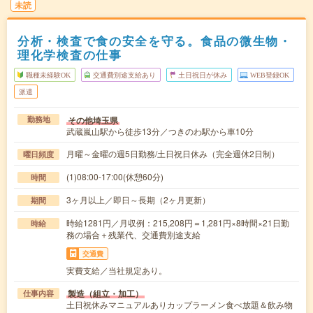
未読
分析・検査で食の安全を守る。食品の微生物・
理化学検査の仕事
職種未経験OK
交通費別途支給あり
土日祝日が休み
WEB登録OK
派遣
その他埼玉県
勤務地
武蔵嵐山駅から徒歩13分／つきのわ駅から車10分
月曜～金曜の週5日勤務/土日祝日休み（完全週休2日制）
曜日頻度
(1)08:00-17:00(休憩60分)
時間
3ヶ月以上／即日～長期（2ヶ月更新）
期間
時給1281円／月収例：215,208円＝1,281円×8時間×21日勤
時給
務の場合＋残業代、交通費別途支給
交通費
実費支給／当社規定あり。
製造（組立・加工）
仕事内容
土日祝休みマニュアルありカップラーメン食べ放題＆飲み物