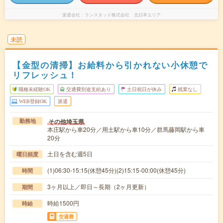
派遣会社
ランスタッド株式会社 北日本エリア
未読
【金型の清掃】お給料から引かれない小休憩で
リフレッシュ！
職種未経験OK
交通費別途支給あり
土日祝日が休み
残業なし
WEB登録OK
派遣
その他埼玉県
勤務地
本庄駅から車20分／用土駅から車10分／群馬藤岡駅から車
20分
土日を含む週5日
曜日頻度
(1)06:30-15:15(休憩45分)(2)15:15-00:00(休憩45分)
時間
3ヶ月以上／即日～長期（2ヶ月更新）
期間
時給1500円
時給
交通費