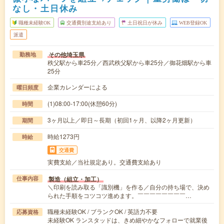
なし・土日休み
職種未経験OK
交通費別途支給あり
土日祝日が休み
WEB登録OK
派遣
その他埼玉県
勤務地
秩父駅から車25分／西武秩父駅から車25分／御花畑駅から車
25分
企業カレンダーによる
曜日頻度
(1)08:00-17:00(休憩60分)
時間
3ヶ月以上／即日～長期（初回1ヶ月、以降2ヶ月更新）
期間
時給1273円
時給
交通費
実費支給／当社規定あり。交通費支給あり
製造（組立・加工）
仕事内容
＼印刷を読み取る「識別機」を作る／自分の持ち場で、決め
られた手順をコツコツ進めます。￣￣￣￣￣￣￣￣…
職種未経験OK / ブランクOK / 英語力不要
応募資格
未経験OK ランスタッドは、きめ細やかなフォローで就業後