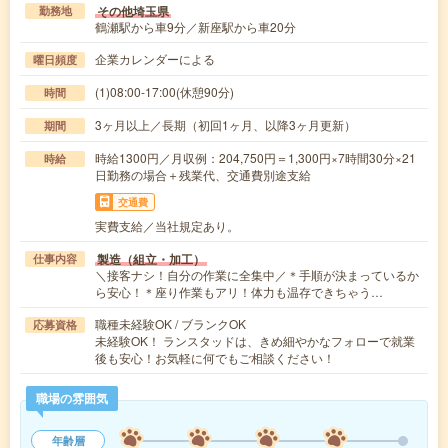
その他埼玉県
勤務地
鶴瀬駅から車9分／新座駅から車20分
企業カレンダーによる
曜日頻度
(1)08:00-17:00(休憩90分)
時間
3ヶ月以上／長期（初回1ヶ月、以降3ヶ月更新）
期間
時給1300円／月収例：204,750円＝1,300円×7時間30分×21
時給
日勤務の場合＋残業代、交通費別途支給
交通費
実費支給／当社規定あり。
製造（組立・加工）
仕事内容
＼接客ナシ！自分の作業に全集中／＊手順が決まっているか
ら安心！＊座り作業もアリ！体力も温存できちゃう…
職種未経験OK / ブランクOK
応募資格
未経験OK！ ランスタッドは、きめ細やかなフォローで就業
後も安心！お気軽に何でもご相談ください！
職場の雰囲気
年齢層