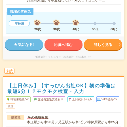
職場の雰囲気
年齢層
20代
30代
40代
50代
60代
気になる!
応募へ進む
詳しく見る
派遣会社
ランスタッド株式会社 北日本エリア
未読
【土日休み】【すっぴん出社OK】朝の準備は
最短5分！？モクモク検査・入力
職種未経験OK
交通費別途支給あり
土日祝日が休み
WEB登録OK
派遣
その他埼玉県
勤務地
本庄駅から車20分／児玉駅から車5分／神保原駅から車25分