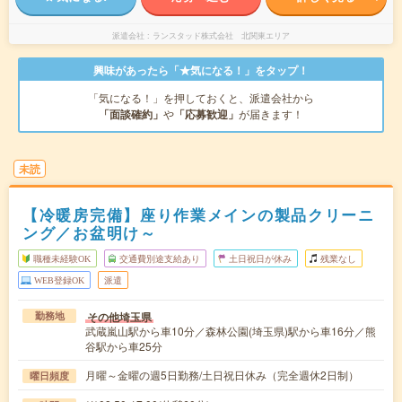
派遣会社
ランスタッド株式会社 北関東エリア
興味があったら「★気になる！」をタップ！
「気になる！」を押しておくと、派遣会社から
「面談確約」
や
「応募歓迎」
が届きます！
未読
【冷暖房完備】座り作業メインの製品クリーニ
ング／お盆明け～
職種未経験OK
交通費別途支給あり
土日祝日が休み
残業なし
WEB登録OK
派遣
その他埼玉県
勤務地
武蔵嵐山駅から車10分／森林公園(埼玉県)駅から車16分／熊
谷駅から車25分
月曜～金曜の週5日勤務/土日祝日休み（完全週休2日制）
曜日頻度