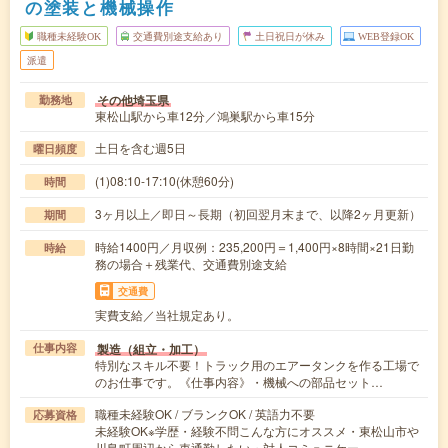
の塗装と機械操作
職種未経験OK
交通費別途支給あり
土日祝日が休み
WEB登録OK
派遣
その他埼玉県
勤務地
東松山駅から車12分／鴻巣駅から車15分
土日を含む週5日
曜日頻度
(1)08:10-17:10(休憩60分)
時間
3ヶ月以上／即日～長期（初回翌月末まで、以降2ヶ月更新）
期間
時給1400円／月収例：235,200円＝1,400円×8時間×21日勤
時給
務の場合＋残業代、交通費別途支給
交通費
実費支給／当社規定あり。
製造（組立・加工）
仕事内容
特別なスキル不要！トラック用のエアータンクを作る工場で
のお仕事です。《仕事内容》・機械への部品セット…
職種未経験OK / ブランクOK / 英語力不要
応募資格
未経験OK※学歴・経験不問こんな方にオススメ・東松山市や
川島町周辺から車通勤したい・対人コミュニケー…