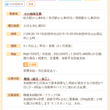
WEB登録OK
派遣
その他埼玉県
勤務地
松久駅から車6分／本庄駅から車20分／岡部駅から車20分
土日を含む週5日
曜日頻度
(1)06:30-15:15(休憩45分)(2)15:15-00:00(休憩45分)※お昼以
時間
外にも時…
3ヶ月以上／即日～長期（2ヶ月更新）
期間
時給1500円／月収例：252,000円＝1,500円×8時間×21日勤
時給
務の場合＋残業代、交通費、深夜手当別途支給
交通費
実費支給／当社規定あり。
製造（組立・加工）
仕事内容
未経験OK土日休みで基本残業なし時給が発生する小休憩が1
日に2～3回あり自動車やバイクに使われる金属…
職種未経験OK / ブランクOK
応募資格
未経験OK※学歴・経験不問※まれに重量物（20kg程度）の持
ち運びが発生します ランスタッドは、きめ…