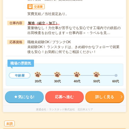
交通費
実費支給／当社規定あり。
製造（組立・加工）
仕事内容
重量物なし！力仕事が苦手なでも安心です工場内での鉄筋の
出荷検査をお任せします＜仕事内容＞・ラベルを見…
職種未経験OK / ブランクOK
応募資格
未経験OK！ ランスタッドは、きめ細やかなフォローで就業
後も安心！お気軽に何でもご相談ください！
職場の雰囲気
年齢層
20代
30代
40代
50代
60代
気になる!
応募へ進む
詳しく見る
派遣会社
ランスタッド株式会社 北日本エリア
未読