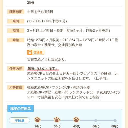
25分
土日を含む週5日
曜日頻度
(1)08:00-17:00(休憩60分)
時間
3ヶ月以上／即日～長期（初回1ヶ月、以降2ヶ月更新）
期間
時給1273円／月収例：213,864円＝1,273円×8時間×21日勤
時給
務の場合＋残業代、交通費別途支給
交通費
実費支給／当社規定あり。
製造（組立・加工）
仕事内容
未経験OK日勤のみ土日休み一眼レフカメラの「心臓部」レ
ンズユニットの組立工程をお任せします。《仕事内…
職種未経験OK / ブランクOK / 英語力不要
応募資格
未経験OK※学歴・経験不問 ランスタッドは、きめ細やかなフ
ォローで就業後も安心！お気軽に何でもご相談…
職場の雰囲気
年齢層
20代
30代
40代
50代
60代