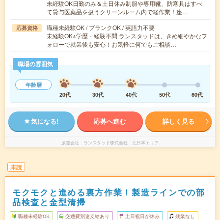
未経験OK日勤のみ＆土日休み制服や専用靴、防寒具はすべ
て貸与医薬品を扱うクリーンルーム内で軽作業！座…
職種未経験OK / ブランクOK / 英語力不要
応募資格
未経験OK※学歴・経験不問 ランスタッドは、きめ細やかなフ
ォローで就業後も安心！お気軽に何でもご相談…
職場の雰囲気
年齢層
20代
30代
40代
50代
60代
気になる!
応募へ進む
詳しく見る
派遣会社
ランスタッド株式会社 北日本エリア
未読
モクモクと進める裏方作業！製造ラインでの部
品検査と金型清掃
職種未経験OK
交通費別途支給あり
土日祝日が休み
残業なし