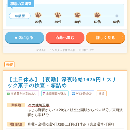
職場の雰囲気
年齢層
20代
30代
40代
50代
60代
気になる!
応募へ進む
詳しく見る
派遣会社
ランスタッド株式会社 北日本エリア
未読
【土日休み】【夜勤】深夜時給1625円！スナ
ック菓子の検査・箱詰め
交通費別途支給あり
土日祝日が休み
WEB登録OK
派遣
その他埼玉県
勤務地
ふじみ野駅からバス20分／航空公園駅からバス15分／東所沢
駅から車15分
月曜～金曜の週5日勤務/土日祝日休み（完全週休2日制）
曜日頻度