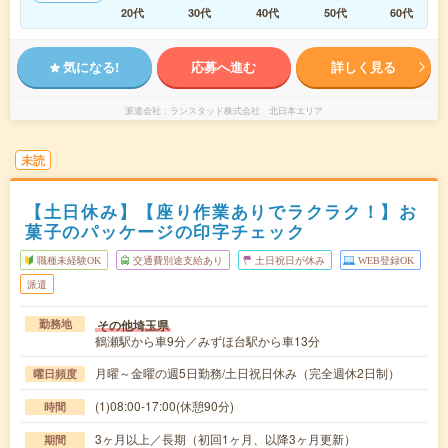
20代
30代
40代
50代
60代
気になる!
応募へ進む
詳しく見る
派遣会社
ランスタッド株式会社 北日本エリア
未読
【土日休み】【座り作業ありでラクラク！】お
菓子のパッケージの印字チェック
職種未経験OK
交通費別途支給あり
土日祝日が休み
WEB登録OK
派遣
その他埼玉県
勤務地
鶴瀬駅から車9分／みずほ台駅から車13分
月曜～金曜の週5日勤務/土日祝日休み（完全週休2日制）
曜日頻度
(1)08:00-17:00(休憩90分)
時間
3ヶ月以上／長期（初回1ヶ月、以降3ヶ月更新）
期間