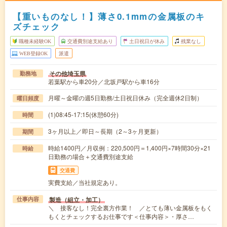
【重いものなし！】薄さ0.1mmの金属板のキ
ズチェック
職種未経験OK
交通費別途支給あり
土日祝日が休み
残業なし
WEB登録OK
派遣
その他埼玉県
勤務地
若葉駅から車20分／北坂戸駅から車16分
月曜～金曜の週5日勤務/土日祝日休み（完全週休2日制）
曜日頻度
(1)08:45-17:15(休憩60分)
時間
3ヶ月以上／即日～長期（2～3ヶ月更新）
期間
時給1400円／月収例：220,500円＝1,400円×7時間30分×21
時給
日勤務の場合＋交通費別途支給
交通費
実費支給／当社規定あり。
製造（組立・加工）
仕事内容
＼ 接客なし！完全裏方作業！ ／とても薄い金属板をもく
もくとチェックするお仕事です＜仕事内容＞・厚さ…