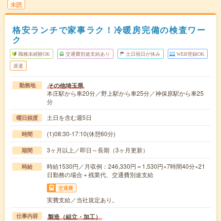
未読
格安ランチで家事ラク！冷暖房完備の検査ワー
ク
職種未経験OK
交通費別途支給あり
土日祝日が休み
WEB登録OK
派遣
その他埼玉県
勤務地
本庄駅から車20分／野上駅から車25分／神保原駅から車25
分
土日を含む週5日
曜日頻度
(1)08:30-17:10(休憩60分)
時間
3ヶ月以上／即日～長期（3ヶ月更新）
期間
時給1530円／月収例：246,330円＝1,530円×7時間40分×21
時給
日勤務の場合＋残業代、交通費別途支給
交通費
実費支給／当社規定あり。
製造（組立・加工）
仕事内容