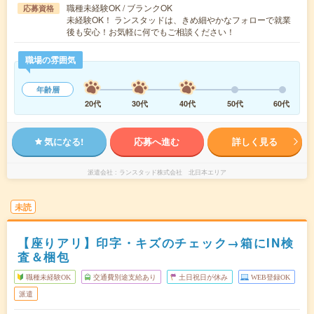
職種未経験OK / ブランクOK
応募資格
未経験OK！ ランスタッドは、きめ細やかなフォローで就業
後も安心！お気軽に何でもご相談ください！
職場の雰囲気
年齢層
20代
30代
40代
50代
60代
気になる!
応募へ進む
詳しく見る
派遣会社
ランスタッド株式会社 北日本エリア
未読
【座りアリ】印字・キズのチェック→箱にIN検
査＆梱包
職種未経験OK
交通費別途支給あり
土日祝日が休み
WEB登録OK
派遣