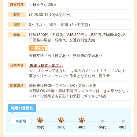
土日を含む週5日
曜日頻度
(1)08:30-17:10(休憩60分)
時間
3ヶ月以上／即日～長期（3ヶ月更新）
期間
時給1500円／月収例：246,330円＝1,530円×7時間40分×21
時給
日勤務の場合＋残業代、交通費別途支給
交通費
実費支給／当社規定あり。交通費の支給あり
製造（組立・加工）
仕事内容
＼ 「オシャレできない」は最高のメリット！？ ／このお仕
事はクリーンルームでの作業となるため、衛生管…
職種未経験OK / ブランクOK / 英語力不要
応募資格
未経験OK※学歴・経験不問 ランスタッドは、きめ細やかなフ
ォローで就業後も安心！お気軽に何でもご相談…
職場の雰囲気
年齢層
20代
30代
40代
50代
60代