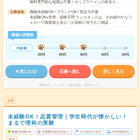
無料専門的な知識は不要！カップラーメンの粉末ス…
職種未経験OK / ブランクOK / 英語力不要
応募資格
未経験OK※学歴・経験不問 ランスタッドは、きめ細やかなフ
ォローで就業後も安心！お気軽に何でもご相談…
職場の雰囲気
年齢層
20代
30代
40代
50代
60代
気になる!
応募へ進む
詳しく見る
派遣会社
ランスタッド株式会社 北日本エリア
未読
未経験OK！品質管理｜学生時代が懐かしい！
まるで理科の実験
職種未経験OK
交通費別途支給あり
土日祝日が休み
WEB登録OK
派遣