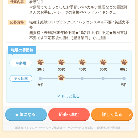
看護助手
仕事内容
≪病院でちょっとしたお手伝い≫○カルテ整理などの看護師
さんのお手伝い○シーツの交換やベッドメイキング…
職種未経験OK / ブランクOK / パソコンスキル不要 / 英語力不
応募資格
要
無資格・未経験OK年齢不問★10名以上採用予定★履歴書は
不要です▽応募後の流れ1)翌営業日までに担当…
職場の雰囲気
年齢層
20代
30代
40代
50代
60代
男女比率
女性
男性
もっと見る
気になる!
応募へ進む
詳しく見る
派遣会社
マンパワーグループ株式会社 ケアサービス事業部 （医療福祉介護関連）