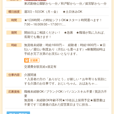
東武動物公園駅から---分／和戸駅から---分／姫宮駅から---分
週3日～5日OK（月～金） ★土日休みOK
曜日頻度
★1日6時間～の時短シフトOK★スタート時間選べます！
時間
7:00～16:009:00～17:0011:…
開始日はご相談ください！ ★急募 ★職場が気に入れば、
期間
長期でも働けます！
無資格未経験：時給1600円～ 経験者：時給1800円～★日
時給
払い／週払い制度あり（月払いも選べます）※稼働開始時は
手続き完了次第のお支払いとなります。
交通費
交通費全額支給※規定有
介護関連
仕事内容
＊入居者の方の「ありがとう」が嬉しい＊お年寄りを笑顔に
する介護のお仕事です。おじいちゃん、おばあちゃ…
職種未経験OK / ブランクOK / パソコンスキル不要 / 英語力不
応募資格
要
無資格・未経験OK年齢不問★10名以上採用予定★履歴書は
不要です▽応募後の流れ1)翌営業日までに担当…