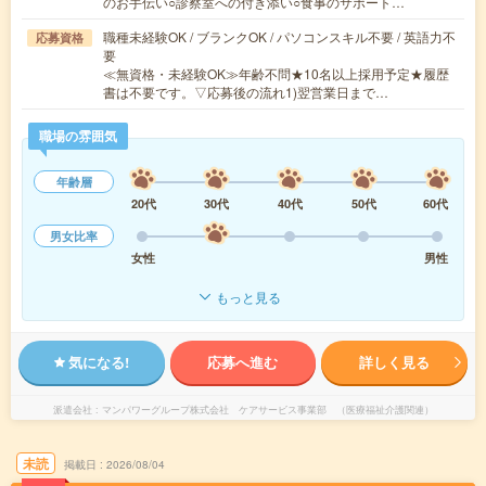
のお手伝い○診察室への付き添い○食事のサポート…
職種未経験OK / ブランクOK / パソコンスキル不要 / 英語力不
応募資格
要
≪無資格・未経験OK≫年齢不問★10名以上採用予定★履歴
書は不要です。▽応募後の流れ1)翌営業日まで…
職場の雰囲気
年齢層
20代
30代
40代
50代
60代
男女比率
女性
男性
もっと見る
気になる!
応募へ進む
詳しく見る
派遣会社
マンパワーグループ株式会社 ケアサービス事業部 （医療福祉介護関連）
未読
掲載日
2026/08/04