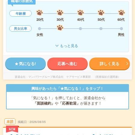
職場の雰囲気
年齢層
20代
30代
40代
50代
60代
男女比率
女性
男性
もっと見る
気になる!
応募へ進む
詳しく見る
派遣会社
マンパワーグループ株式会社 ケアサービス事業部 （医療福祉介護関連）
興味があったら「★気になる！」をタップ！
「気になる！」を押しておくと、派遣会社から
「面談確約」
や
「応募歓迎」
が届きます！
未読
掲載日
2026/08/05
NEW