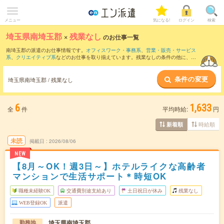
メニュー
気になる!
ログイン
検索
埼玉県南埼玉郡
×
残業なし
のお仕事一覧
南埼玉郡の派遣のお仕事情報です。
オフィスワーク・事務系
、
営業・販売・サービス
系
、
クリエイティブ系
などのお仕事を取り揃えています。残業なしの条件の他に、
交
通費別途支給あり
、
職種未経験OK
、
友だちと一緒の応募OK
などのこだわり条件も取
り揃えています。
条件の変更
埼玉県南埼玉郡 / 残業なし
6
1,633
全
件
平均時給:
円
時給順
新着順
未読
掲載日
2026/08/06
NEW
【8月～OK！週3日～】ホテルライクな高齢者
マンションで生活サポート＊時短OK
職種未経験OK
交通費別途支給あり
土日祝日が休み
残業なし
WEB登録OK
派遣
埼玉県南埼玉郡
勤務地