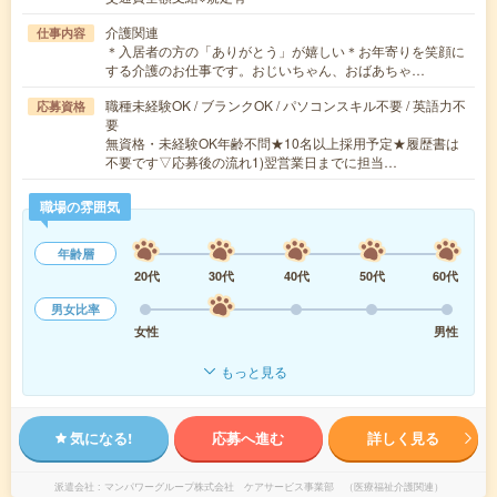
介護関連
仕事内容
＊入居者の方の「ありがとう」が嬉しい＊お年寄りを笑顔に
する介護のお仕事です。おじいちゃん、おばあちゃ…
職種未経験OK / ブランクOK / パソコンスキル不要 / 英語力不
応募資格
要
無資格・未経験OK年齢不問★10名以上採用予定★履歴書は
不要です▽応募後の流れ1)翌営業日までに担当…
職場の雰囲気
年齢層
20代
30代
40代
50代
60代
男女比率
女性
男性
もっと見る
気になる!
応募へ進む
詳しく見る
派遣会社
マンパワーグループ株式会社 ケアサービス事業部 （医療福祉介護関連）