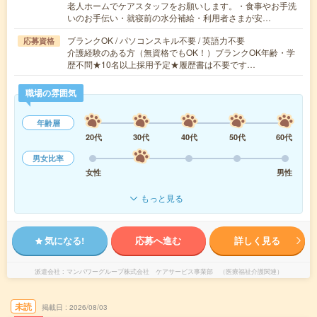
老人ホームでケアスタッフをお願いします。・食事やお手洗
いのお手伝い・就寝前の水分補給・利用者さまが安…
ブランクOK / パソコンスキル不要 / 英語力不要
応募資格
介護経験のある方（無資格でもOK！）ブランクOK年齢・学
歴不問★10名以上採用予定★履歴書は不要です…
職場の雰囲気
年齢層
20代
30代
40代
50代
60代
男女比率
女性
男性
もっと見る
気になる!
応募へ進む
詳しく見る
派遣会社
マンパワーグループ株式会社 ケアサービス事業部 （医療福祉介護関連）
未読
掲載日
2026/08/03