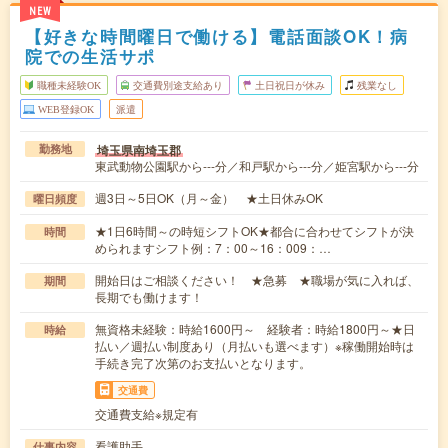
NEW
【好きな時間曜日で働ける】電話面談OK！病
院での生活サポ
職種未経験OK
交通費別途支給あり
土日祝日が休み
残業なし
WEB登録OK
派遣
埼玉県南埼玉郡
勤務地
東武動物公園駅から---分／和戸駅から---分／姫宮駅から---分
週3日～5日OK（月～金） ★土日休みOK
曜日頻度
★1日6時間～の時短シフトOK★都合に合わせてシフトが決
時間
められますシフト例：7：00～16：009：…
開始日はご相談ください！ ★急募 ★職場が気に入れば、
期間
長期でも働けます！
無資格未経験：時給1600円～ 経験者：時給1800円～★日
時給
払い／週払い制度あり（月払いも選べます）※稼働開始時は
手続き完了次第のお支払いとなります。
交通費
交通費支給※規定有
看護助手
仕事内容