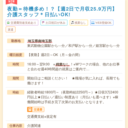
NEW
夜勤＝待機多め！？【週2日で月収25.9万円】
介護スタッフ＊日払いOK!
交通費別途支給あり
土日祝日が休み
残業なし
WEB登録OK
派遣
埼玉県南埼玉郡
勤務地
東武動物公園駅から---分／和戸駅から---分／姫宮駅から---分
【夜勤】週2日～OK（月～金の間）
曜日頻度
16:00～翌9:00 ※
！※Wワークの場合、他のお仕事
残業なし
時間
と合わせ週40時間超の就業はご案内で…
開始日はご相談ください！ ★職場が気に入れば、長期でも
期間
働けます！
経験者時給1800円～（夜勤時給2250円～）★日収3万2400
時給
円以上★日払い／週払い制度あり（月払いも選べます）※稼
働開始時は手続き完了次第のお支払いとなります。
交通費
交通費支給※規定有
介護関連
仕事内容