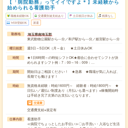
【「病院勤務」ってイイですよ＊】未経験から
始められる看護助手
職種未経験OK
交通費別途支給あり
土日祝日が休み
残業なし
WEB登録OK
派遣
埼玉県南埼玉郡
勤務地
東武動物公園駅から---分／和戸駅から---分／姫宮駅から---分
週3日～5日OK（月～金） ★土日休みOK
曜日頻度
★1日6時間～の時短シフトOK★都合に合わせてシフトが決
時間
められますシフト例：7：00～16：009：…
開始日はご相談ください！ ★急募 ★職場が気に入れば、
期間
長期でも働けます！
無資格未経験：時給1600円～ 経験者：時給1800円～ ★
時給
日払い／週払い制度あり（月払いも選べます）※稼働開始時
は手続き完了次第のお支払いとなります。
交通費
交通費支給※規定有
看護助手
仕事内容
≪病院でちょっとしたお手伝い≫〇お手洗い・入浴など生活