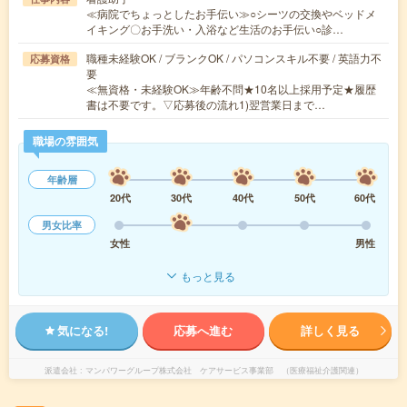
≪病院でちょっとしたお手伝い≫○シーツの交換やベッドメ
イキング〇お手洗い・入浴など生活のお手伝い○診…
職種未経験OK / ブランクOK / パソコンスキル不要 / 英語力不
応募資格
要
≪無資格・未経験OK≫年齢不問★10名以上採用予定★履歴
書は不要です。▽応募後の流れ1)翌営業日まで…
職場の雰囲気
年齢層
20代
30代
40代
50代
60代
男女比率
女性
男性
もっと見る
気になる!
応募へ進む
詳しく見る
派遣会社
マンパワーグループ株式会社 ケアサービス事業部 （医療福祉介護関連）