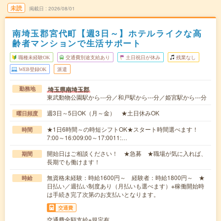
未読
掲載日
2026/08/01
南埼玉郡宮代町【週3日～】ホテルライクな高
齢者マンションで生活サポート
職種未経験OK
交通費別途支給あり
土日祝日が休み
残業なし
WEB登録OK
派遣
埼玉県南埼玉郡
勤務地
東武動物公園駅から---分／和戸駅から---分／姫宮駅から---分
週3日～5日OK（月～金） ★土日休みOK
曜日頻度
★1日6時間～の時短シフトOK★スタート時間選べます！
時間
7:00～16:009:00～17:0011:…
開始日はご相談ください！ ★急募 ★職場が気に入れば、
期間
長期でも働けます！
無資格未経験：時給1600円～ 経験者：時給1800円～ ★
時給
日払い／週払い制度あり（月払いも選べます）※稼働開始時
は手続き完了次第のお支払いとなります。
交通費
交通費全額支給※規定有