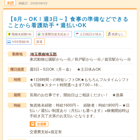
未読
掲載日
2026/08/02
【8月～OK！週3日～】食事の準備などできる
ことから看護助手＊週払いOK
職種未経験OK
交通費別途支給あり
土日祝日が休み
残業なし
WEB登録OK
派遣
埼玉県南埼玉郡
勤務地
東武動物公園駅から---分／和戸駅から---分／姫宮駅から---分
週3日～5日OK（月～金） ★土日休みOK
曜日頻度
★1日6時間～の時短シフトOK★もちろんフルタイムシフト
時間
も可能★スタート時間選べます7:00～16:…
長期のお仕事です。開始日はご相談ください！ ★急募
期間
無資格未経験：時給1600円～ 経験者：時給1800円～★日
時給
払い／週払い制度あり（月払いも選べます）※稼働開始時は
手続き完了次第のお支払いとなります。
交通費
交通費支給※規定有