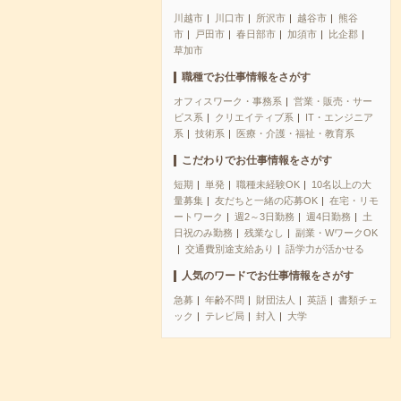
川越市
川口市
所沢市
越谷市
熊谷
市
戸田市
春日部市
加須市
比企郡
草加市
職種でお仕事情報をさがす
オフィスワーク・事務系
営業・販売・サー
ビス系
クリエイティブ系
IT・エンジニア
系
技術系
医療・介護・福祉・教育系
こだわりでお仕事情報をさがす
短期
単発
職種未経験OK
10名以上の大
量募集
友だちと一緒の応募OK
在宅・リモ
ートワーク
週2～3日勤務
週4日勤務
土
日祝のみ勤務
残業なし
副業・WワークOK
交通費別途支給あり
語学力が活かせる
人気のワードでお仕事情報をさがす
急募
年齢不問
財団法人
英語
書類チェ
ック
テレビ局
封入
大学