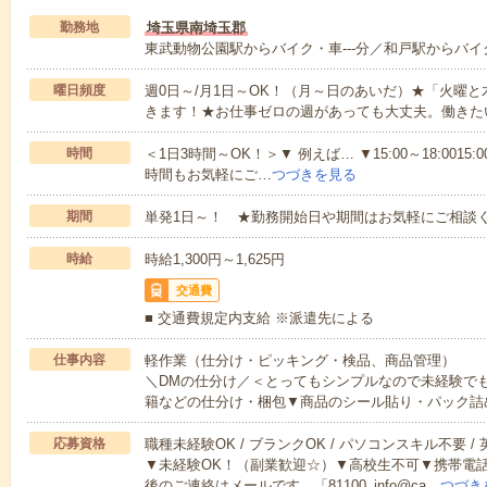
勤務地
埼玉県南埼玉郡
東武動物公園駅からバイク・車---分／和戸駅からバイク
曜日頻度
週0日～/月1日～OK！（月～日のあいだ）★「火曜
きます！★お仕事ゼロの週があっても大丈夫。働きた
時間
＜1日3時間～OK！＞▼ 例えば… ▼15:00～18:0015:00
時間もお気軽にご…
つづきを見る
期間
単発1日～！ ★勤務開始日や期間はお気軽にご相談く
時給
時給1,300円～1,625円
交通費
■ 交通費規定内支給 ※派遣先による
仕事内容
軽作業（仕分け・ピッキング・検品、商品管理）
＼DMの仕分け／＜とってもシンプルなので未経験で
籍などの仕分け・梱包▼商品のシール貼り・パック詰
応募資格
職種未経験OK / ブランクOK / パソコンスキル不要 /
▼未経験OK！（副業歓迎☆）▼高校生不可▼携帯電
後のご連絡はメールです。「81100_info@ca…
つづき