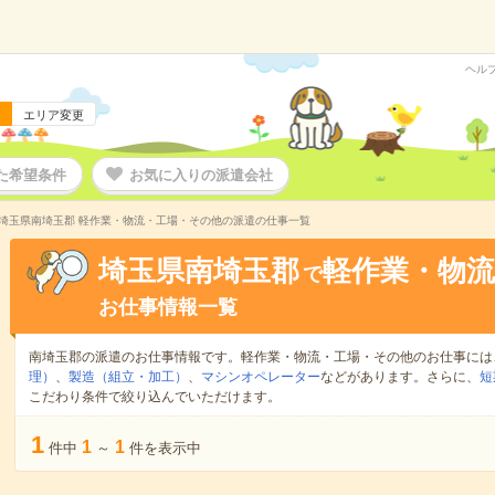
ヘル
エリア変更
た希望条件
お気に入りの派遣会社
埼玉県南埼玉郡 軽作業・物流・工場・その他の派遣の仕事一覧
埼玉県南埼玉郡
軽作業・物
で
お仕事情報一覧
南埼玉郡の派遣のお仕事情報です。軽作業・物流・工場・その他のお仕事には
理）
、
製造（組立・加工）
、
マシンオペレーター
などがあります。さらに、
短
こだわり条件で絞り込んでいただけます。
1
1
1
件中
～
件を表示中