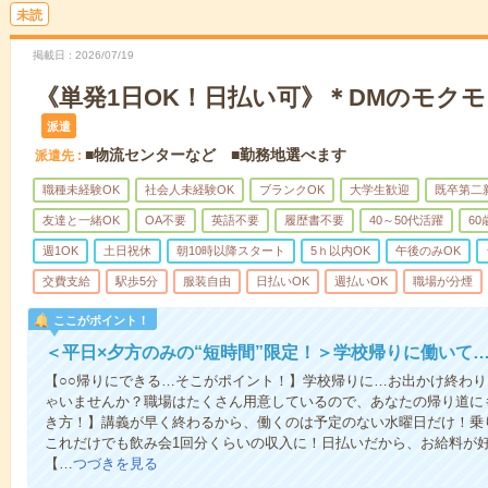
未読
掲載日
2026/07/19
《単発1日OK！日払い可》＊DMのモク
派遣
■物流センターなど ■勤務地選べます
派遣先
職種未経験OK
社会人未経験OK
ブランクOK
大学生歓迎
既卒第二
友達と一緒OK
OA不要
英語不要
履歴書不要
40～50代活躍
6
週1OK
土日祝休
朝10時以降スタート
5ｈ以内OK
午後のみOK
交費支給
駅歩5分
服装自由
日払いOK
週払いOK
職場が分煙
ここがポイント！
＜平日×夕方のみの“短時間”限定！＞学校帰りに働いて
【○○帰りにできる…そこがポイント！】学校帰りに…お出かけ終わり
ゃいませんか？職場はたくさん用意しているので、あなたの帰り道に
き方！】講義が早く終わるから、働くのは予定のない水曜日だけ！乗
これだけでも飲み会1回分くらいの収入に！日払いだから、お給料が
【…
つづきを見る