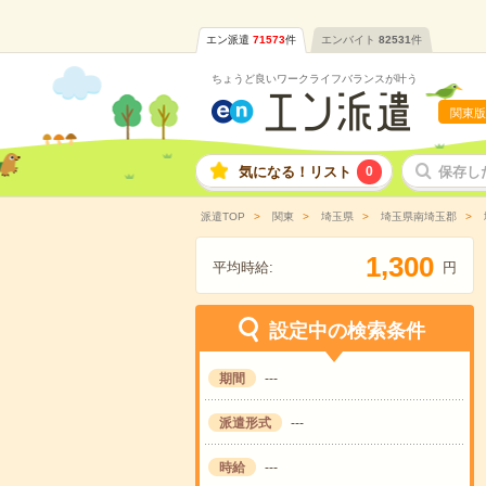
エン派遣
71573
件
エンバイト
82531
件
ちょうど良いワークライフバランスが叶う
関東版
気になる！リスト
0
保存し
派遣TOP
関東
埼玉県
埼玉県南埼玉郡
,
1
3
0
0
平均時給:
円
設定中の検索条件
期間
---
派遣形式
---
時給
---