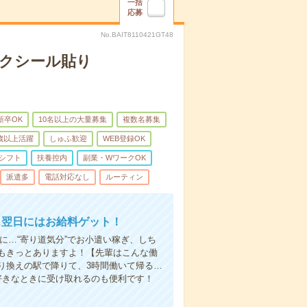
一括
応募
No.BAIT8110421GT48
モクシール貼り
新卒OK
10名以上の大量募集
複数名募集
0歳以上活躍
しゅふ歓迎
WEB登録OK
シフト
扶養控内
副業・WワークOK
派遣多
電話対応なし
ルーティン
…翌日にはお給料ゲット！
に…“寄り道気分”でお小遣い稼ぎ、しち
もきっとありますよ！【先輩はこんな働
り換えの駅で降りて、3時間働いて帰る…
好きなときに受け取れるのも便利です！