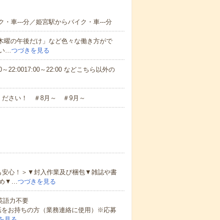
・車---分／姫宮駅からバイク・車---分
と木曜の午後だけ」など色々な働き方がで
い…
つづきを見る
～22:0017:00～22:00 などこちら以外の
ださい！ ＃8月～ ＃9月～
も安心！＞▼封入作業及び梱包▼雑誌や書
め▼…
つづきを見る
 英語力不要
話をお持ちの方（業務連絡に使用）※応募
を見る