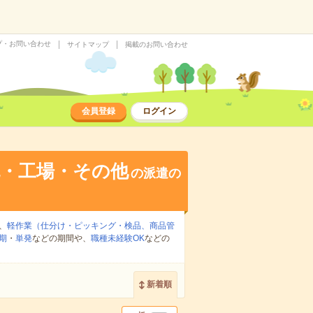
プ・お問い合わせ
サイトマップ
掲載のお問い合わせ
会員登録
ログイン
流・工場・その他
の派遣の
、
軽作業（仕分け・ピッキング・検品、商品管
期
・
単発
などの期間や、
職種未経験OK
などの
新着順