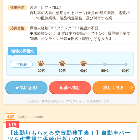
製造（組立・加工）
仕事内容
自動車の内装に使用されるパーツ(天井)の組立業務、電装パ
ーツの配線業務、製品検査業務、及び付帯する業…
職種未経験OK / ブランクOK / 英語力不要
応募資格
◆未経験OK！〇まずは事前登録だけでもOK！履歴書不要で
気軽にオンライン登録★氏名・職種などを入力す…
職場の雰囲気
年齢層
20代
30代
40代
50代
60代
気になる!
応募へ進む
詳しく見る
派遣会社
株式会社綜合キャリアオプション 製造事業部（全国）
未読
掲載日
2026/08/05
NEW
【出勤毎もらえる交替勤務手当！】自動車パー
ツを作業場に供給/日払いOK