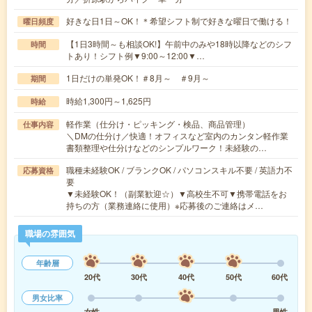
好きな日1日～OK！＊希望シフト制で好きな曜日で働ける！
曜日頻度
【1日3時間～も相談OK!】午前中のみや18時以降などのシフ
時間
トあり！シフト例▼9:00～12:00▼…
1日だけの単発OK！＃8月～ ＃9月～
期間
時給1,300円～1,625円
時給
軽作業（仕分け・ピッキング・検品、商品管理）
仕事内容
＼DMの仕分け／快適！オフィスなど室内のカンタン軽作業
書類整理や仕分けなどのシンプルワーク！未経験の…
職種未経験OK / ブランクOK / パソコンスキル不要 / 英語力不
応募資格
要
▼未経験OK！（副業歓迎☆）▼高校生不可▼携帯電話をお
持ちの方（業務連絡に使用）※応募後のご連絡はメ…
職場の雰囲気
年齢層
20代
30代
40代
50代
60代
男女比率
女性
男性