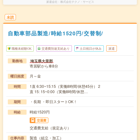
派遣会社
株式会社テクノ・サービス
未読
自動車部品製造/時給1520円/交替制/
職種未経験OK
交通費別途支給あり
土日祝日が休み
派遣
埼玉県大里郡
勤務地
寄居駅から車8分
月～金
曜日頻度
1直 6:30~15:15（実働8時間/休憩45分） 2
時間
直 15: 15~0:00（実働8時間/休憩…
・長期 ・即日スタートOK！
期間
時給1520円
時給
交通費
交通費支給（規定あり）
製造（組立・加工）
仕事内容