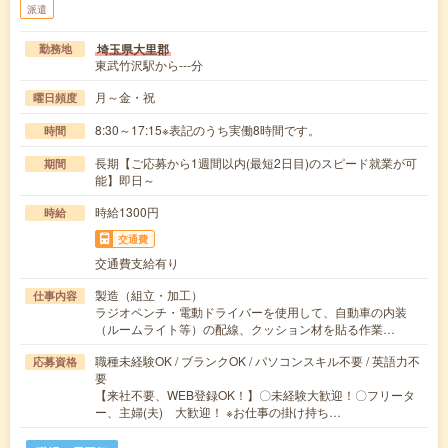
派遣
埼玉県大里郡
勤務地
東武竹沢駅から---分
月～金・祝
曜日頻度
8:30～17:15※表記のうち実働8時間です。
時間
長期【ご応募から1週間以内(最短2日目)のスピード就業が可
期間
能】即日～
時給1300円
時給
交通費
交通費支給有り
製造（組立・加工）
仕事内容
ラジオペンチ・電動ドライバーを使用して、自動車の内装
（ルームライト等）の配線、クッション材を貼る作業…
職種未経験OK / ブランクOK / パソコンスキル不要 / 英語力不
応募資格
要
【来社不要、WEB登録OK！】〇未経験大歓迎！〇フリータ
ー、主婦(夫) 大歓迎！ ※お仕事の掛け持ち…