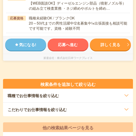
【WEB面談OK】ディーゼルエンジン部品（噴射ノズル等）
の組み立て検査業務 ・ネジ締めやボルトを締め…
職種未経験OK / ブランクOK
応募資格
20～50代までの男性活躍中!2名募集中!※出張面接も相談可能
です可能です。資格・経験不問
気になる!
応募へ進む
詳しく見る
派遣会社
株式会社日本ワークプレイス
検索条件を追加して絞り込む
職種
でお仕事情報を絞り込む
こだわり
でお仕事情報を絞り込む
他の検索結果ページを見る