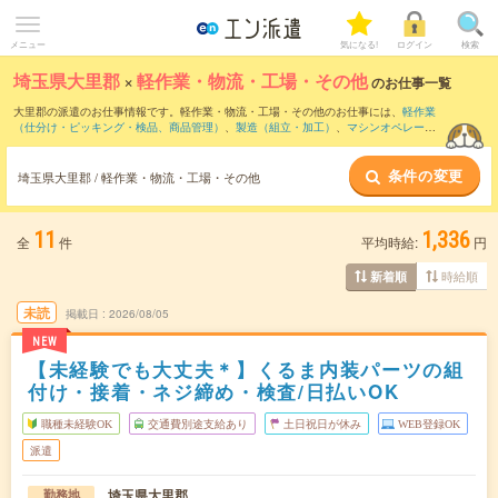
メニュー
気になる!
ログイン
検索
埼玉県大里郡
×
軽作業・物流・工場・その他
のお仕事一覧
大里郡の派遣のお仕事情報です。軽作業・物流・工場・その他のお仕事には、
軽作業
（仕分け・ピッキング・検品、商品管理）
、
製造（組立・加工）
、
マシンオペレータ
ー
などがあります。さらに、
短期
・
単発
などの期間や、
職種未経験OK
などのこだわり
条件で絞り込んでいただけます。
条件の変更
埼玉県大里郡 / 軽作業・物流・工場・その他
11
1,336
全
件
平均時給:
円
時給順
新着順
未読
掲載日
2026/08/05
NEW
【未経験でも大丈夫＊】くるま内装パーツの組
付け・接着・ネジ締め・検査/日払いOK
職種未経験OK
交通費別途支給あり
土日祝日が休み
WEB登録OK
派遣
埼玉県大里郡
勤務地