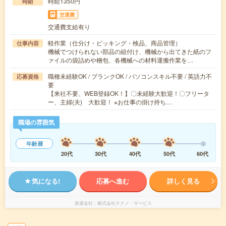
時給1350円
時給
交通費
交通費支給有り
軽作業（仕分け・ピッキング・検品、商品管理）
仕事内容
機械でつけられない部品の組付け、機械から出てきた紙のフ
ァイルの袋詰めや梱包、各機械への材料運搬作業を…
職種未経験OK / ブランクOK / パソコンスキル不要 / 英語力不
応募資格
要
【来社不要、WEB登録OK！】〇未経験大歓迎！〇フリータ
ー、主婦(夫) 大歓迎！ ※お仕事の掛け持ち…
職場の雰囲気
年齢層
20代
30代
40代
50代
60代
気になる!
応募へ進む
詳しく見る
派遣会社
株式会社テクノ・サービス