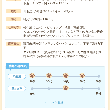
トあり！シフト例▼9:00～12:00▼…
1日だけの単発OK！＃8月～ ＃9月～
期間
時給1,300円～1,625円
時給
軽作業（仕分け・ピッキング・検品、商品管理）
仕事内容
＼コスメの仕分け／快適！オフィスなど室内のカンタン軽作
業書類整理や仕分けなどのシンプルワーク！未経験…
職種未経験OK / ブランクOK / パソコンスキル不要 / 英語力不
応募資格
要
▼未経験OK！（副業歓迎☆）▼高校生不可▼携帯電話をお
持ちの方（業務連絡に使用）※応募後のご連絡はメ…
職場の雰囲気
年齢層
20代
30代
40代
50代
60代
男女比率
女性
男性
もっと見る