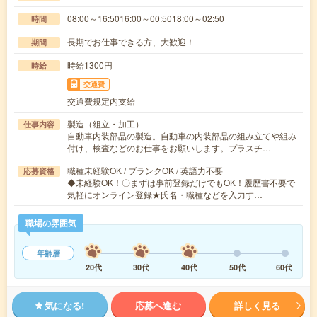
08:00～16:5016:00～00:5018:00～02:50
時間
長期でお仕事できる方、大歓迎！
期間
時給1300円
時給
交通費
交通費規定内支給
製造（組立・加工）
仕事内容
自動車内装部品の製造。自動車の内装部品の組み立てや組み
付け、検査などのお仕事をお願いします。プラスチ…
職種未経験OK / ブランクOK / 英語力不要
応募資格
◆未経験OK！〇まずは事前登録だけでもOK！履歴書不要で
気軽にオンライン登録★氏名・職種などを入力す…
職場の雰囲気
年齢層
20代
30代
40代
50代
60代
気になる!
応募へ進む
詳しく見る