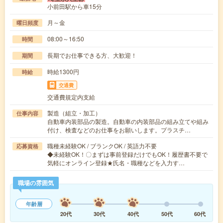
小前田駅から車15分
月～金
曜日頻度
08:00～16:50
時間
長期でお仕事できる方、大歓迎！
期間
時給1300円
時給
交通費
交通費規定内支給
製造（組立・加工）
仕事内容
自動車内装部品の製造。自動車の内装部品の組み立てや組み
付け、検査などのお仕事をお願いします。プラスチ…
職種未経験OK / ブランクOK / 英語力不要
応募資格
◆未経験OK！〇まずは事前登録だけでもOK！履歴書不要で
気軽にオンライン登録★氏名・職種などを入力す…
職場の雰囲気
年齢層
20代
30代
40代
50代
60代