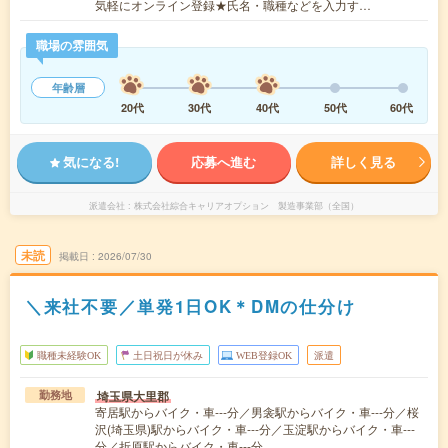
気軽にオンライン登録★氏名・職種などを入力す…
職場の雰囲気
年齢層
20代
30代
40代
50代
60代
気になる!
応募へ進む
詳しく見る
派遣会社
株式会社綜合キャリアオプション 製造事業部（全国）
未読
掲載日
2026/07/30
＼来社不要／単発1日OK＊DMの仕分け
職種未経験OK
土日祝日が休み
WEB登録OK
派遣
埼玉県大里郡
勤務地
寄居駅からバイク・車---分／男衾駅からバイク・車---分／桜
沢(埼玉県)駅からバイク・車---分／玉淀駅からバイク・車---
分／折原駅からバイク・車---分