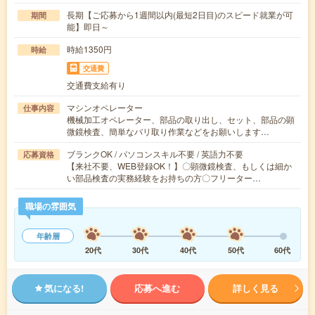
長期【ご応募から1週間以内(最短2日目)のスピード就業が可
期間
能】即日～
時給1350円
時給
交通費
交通費支給有り
マシンオペレーター
仕事内容
機械加工オペレーター、部品の取り出し、セット、部品の顕
微鏡検査、簡単なバリ取り作業などをお願いします…
ブランクOK / パソコンスキル不要 / 英語力不要
応募資格
【来社不要、WEB登録OK！】〇顕微鏡検査、もしくは細か
い部品検査の実務経験をお持ちの方〇フリーター…
職場の雰囲気
年齢層
20代
30代
40代
50代
60代
気になる!
応募へ進む
詳しく見る