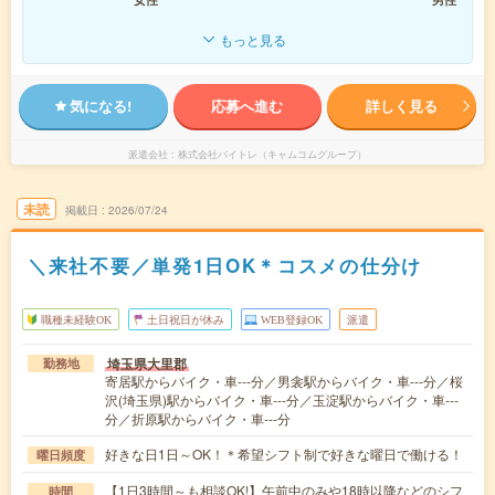
もっと見る
気になる!
応募へ進む
詳しく見る
派遣会社
株式会社バイトレ（キャムコムグループ）
未読
掲載日
2026/07/24
＼来社不要／単発1日OK＊コスメの仕分け
職種未経験OK
土日祝日が休み
WEB登録OK
派遣
埼玉県大里郡
勤務地
寄居駅からバイク・車---分／男衾駅からバイク・車---分／桜
沢(埼玉県)駅からバイク・車---分／玉淀駅からバイク・車---
分／折原駅からバイク・車---分
好きな日1日～OK！＊希望シフト制で好きな曜日で働ける！
曜日頻度
【1日3時間～も相談OK!】午前中のみや18時以降などのシフ
時間