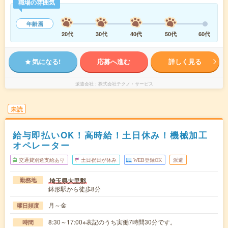
職場の雰囲気
年齢層
20代
30代
40代
50代
60代
気になる!
応募へ進む
詳しく見る
派遣会社
株式会社テクノ・サービス
未読
給与即払いOK！高時給！土日休み！機械加工
オペレーター
交通費別途支給あり
土日祝日が休み
WEB登録OK
派遣
埼玉県大里郡
勤務地
鉢形駅から徒歩8分
月～金
曜日頻度
8:30～17:00※表記のうち実働7時間30分です。
時間