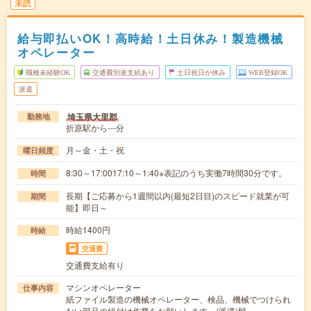
未読
給与即払いOK！高時給！土日休み！製造機械
オペレーター
職種未経験OK
交通費別途支給あり
土日祝日が休み
WEB登録OK
派遣
埼玉県大里郡
勤務地
折原駅から---分
月～金・土・祝
曜日頻度
8:30～17:0017:10～1:40※表記のうち実働7時間30分です。
時間
長期【ご応募から1週間以内(最短2日目)のスピード就業が可
期間
能】即日～
時給1400円
時給
交通費
交通費支給有り
マシンオペレーター
仕事内容
紙ファイル製造の機械オペレーター、検品、機械でつけられ
ない部品の組付け作業をお願いします。(派遣)髪…