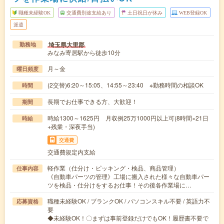
職種未経験OK
交通費別途支給あり
土日祝日が休み
WEB登録OK
派遣
埼玉県大里郡
勤務地
みなみ寄居駅から徒歩10分
月～金
曜日頻度
(2交替)6:20～15:05、14:55～23:40 ※勤務時間の相談OK
時間
長期でお仕事できる方、大歓迎！
期間
時給1300～1625円 月収例25万1000円以上可(8時間×21日
時給
+残業・深夜手当)
交通費
交通費規定内支給
軽作業（仕分け・ピッキング・検品、商品管理）
仕事内容
《自動車パーツの管理》工場に搬入された様々な自動車パー
ツを検品・仕分けをするお仕事！その後各作業場に…
職種未経験OK / ブランクOK / パソコンスキル不要 / 英語力不
応募資格
要
◆未経験OK！〇まずは事前登録だけでもOK！履歴書不要で