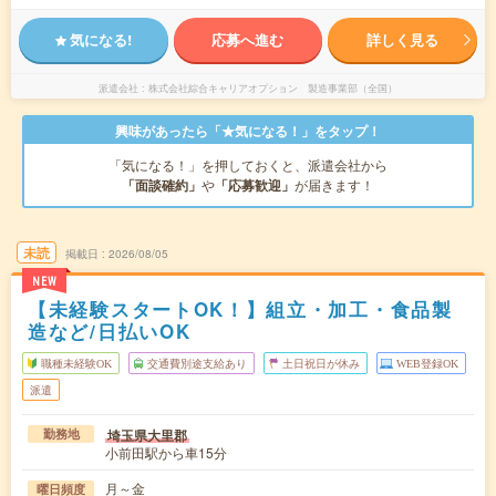
気になる!
応募へ進む
詳しく見る
派遣会社
株式会社綜合キャリアオプション 製造事業部（全国）
興味があったら「★気になる！」をタップ！
「気になる！」を押しておくと、派遣会社から
「面談確約」
や
「応募歓迎」
が届きます！
未読
掲載日
2026/08/05
NEW
【未経験スタートOK！】組立・加工・食品製
造など/日払いOK
職種未経験OK
交通費別途支給あり
土日祝日が休み
WEB登録OK
派遣
埼玉県大里郡
勤務地
小前田駅から車15分
月～金
曜日頻度