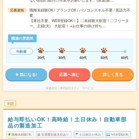
職種未経験OK / ブランクOK / パソコンスキル不要 / 英語力不
応募資格
要
【来社不要、WEB登録OK！】〇未経験大歓迎！〇フリータ
ー、主婦(夫) 大歓迎！ ※お仕事の掛け持ち…
職場の雰囲気
年齢層
20代
30代
40代
50代
60代
気になる!
応募へ進む
詳しく見る
派遣会社
株式会社テクノ・サービス
未読
給与即払いOK！高時給！土日休み！自動車部
品の製造加工
職種未経験OK
交通費別途支給あり
土日祝日が休み
WEB登録OK