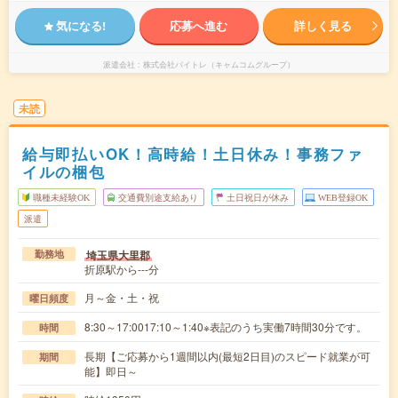
気になる!
応募へ進む
詳しく見る
派遣会社
株式会社バイトレ（キャムコムグループ）
未読
給与即払いOK！高時給！土日休み！事務ファ
イルの梱包
職種未経験OK
交通費別途支給あり
土日祝日が休み
WEB登録OK
派遣
埼玉県大里郡
勤務地
折原駅から---分
月～金・土・祝
曜日頻度
8:30～17:0017:10～1:40※表記のうち実働7時間30分です。
時間
長期【ご応募から1週間以内(最短2日目)のスピード就業が可
期間
能】即日～