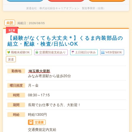
派遣会社
株式会社綜合キャリアオプション 製造事業部（全国）
未読
掲載日
2026/08/05
NEW
【経験がなくても大丈夫＊】くるま内装部品の
組立・配線・検査/日払いOK
職種未経験OK
交通費別途支給あり
土日祝日が休み
WEB登録OK
派遣
埼玉県大里郡
勤務地
みなみ寄居駅から徒歩20分
月～金
曜日頻度
08:30～17:15
時間
長期でお仕事できる方、大歓迎！
期間
時給1300円
時給
交通費
交通費規定内支給