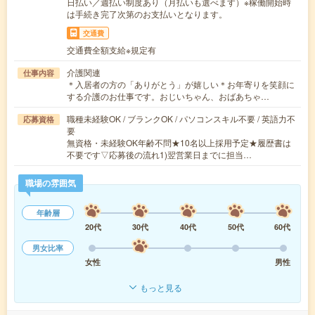
日払い／週払い制度あり（月払いも選べます）※稼働開始時
は手続き完了次第のお支払いとなります。
交通費
交通費全額支給※規定有
介護関連
仕事内容
＊入居者の方の「ありがとう」が嬉しい＊お年寄りを笑顔に
する介護のお仕事です。おじいちゃん、おばあちゃ…
職種未経験OK / ブランクOK / パソコンスキル不要 / 英語力不
応募資格
要
無資格・未経験OK年齢不問★10名以上採用予定★履歴書は
不要です▽応募後の流れ1)翌営業日までに担当…
職場の雰囲気
年齢層
20代
30代
40代
50代
60代
男女比率
女性
男性
もっと見る