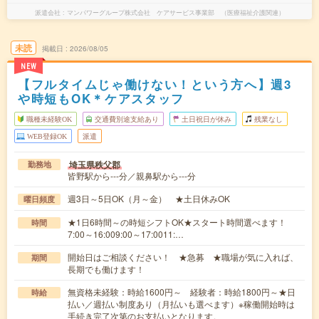
派遣会社
マンパワーグループ株式会社 ケアサービス事業部 （医療福祉介護関連）
未読
掲載日
2026/08/05
NEW
【フルタイムじゃ働けない！という方へ】週3
や時短もOK＊ケアスタッフ
職種未経験OK
交通費別途支給あり
土日祝日が休み
残業なし
WEB登録OK
派遣
埼玉県秩父郡
勤務地
皆野駅から---分／親鼻駅から---分
週3日～5日OK（月～金） ★土日休みOK
曜日頻度
★1日6時間～の時短シフトOK★スタート時間選べます！
時間
7:00～16:009:00～17:0011:…
開始日はご相談ください！ ★急募 ★職場が気に入れば、
期間
長期でも働けます！
無資格未経験：時給1600円～ 経験者：時給1800円～★日
時給
払い／週払い制度あり（月払いも選べます）※稼働開始時は
手続き完了次第のお支払いとなります。