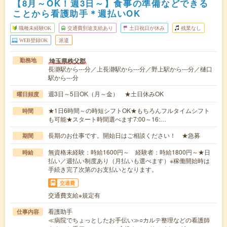
【8月～OK！週3日～】食事の準備などできる
ことから看護助手＊週払いOK
職種未経験OK
交通費別途支給あり
土日祝日が休み
残業なし
WEB登録OK
派遣
埼玉県秩父郡
勤務地
長瀞駅から---分／上長瀞駅から---分／野上駅から---分／樋口
駅から---分
週3日～5日OK（月～金） ★土日休みOK
曜日頻度
★1日6時間～の時短シフトOK★もちろんフルタイムシフト
時間
も可能★スタート時間選べます7:00～16:…
長期のお仕事です。開始日はご相談ください！ ★急募
期間
無資格未経験：時給1600円～ 経験者：時給1800円～★日
時給
払い／週払い制度あり（月払いも選べます）※稼働開始時は
手続き完了次第のお支払いとなります。
交通費
交通費支給※規定有
看護助手
仕事内容
≪病院でちょっとしたお手伝い≫○カルテ整理などの看護師