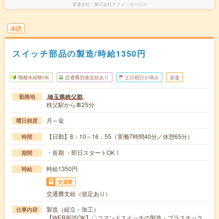
派遣会社
株式会社テクノ・サービス
未読
スイッチ部品の製造/時給1350円
職種未経験OK
交通費別途支給あり
土日祝日が休み
派遣
埼玉県秩父郡
勤務地
秩父駅から車25分
月～金
曜日頻度
【日勤】8：10～16：55（実働7時間40分／休憩65分）
時間
・長期 ・即日スタートOK！
期間
時給1350円
時給
交通費
交通費支給（規定あり）
製造（組立・加工）
仕事内容
【WEB面談OK】◇コマンドスイッチの製造・プラスチック