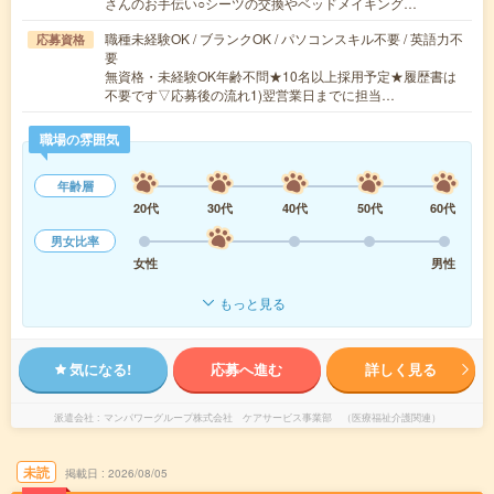
さんのお手伝い○シーツの交換やベッドメイキング…
職種未経験OK / ブランクOK / パソコンスキル不要 / 英語力不
応募資格
要
無資格・未経験OK年齢不問★10名以上採用予定★履歴書は
不要です▽応募後の流れ1)翌営業日までに担当…
職場の雰囲気
年齢層
20代
30代
40代
50代
60代
男女比率
女性
男性
もっと見る
気になる!
応募へ進む
詳しく見る
派遣会社
マンパワーグループ株式会社 ケアサービス事業部 （医療福祉介護関連）
未読
掲載日
2026/08/05