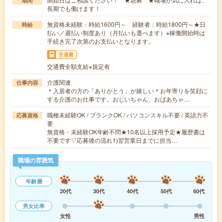
期間
長期でも働けます！
無資格未経験：時給1600円～ 経験者：時給1800円～★日
時給
払い／週払い制度あり（月払いも選べます）※稼働開始時は
手続き完了次第のお支払いとなります。
交通費
交通費全額支給※規定有
介護関連
仕事内容
＊入居者の方の「ありがとう」が嬉しい＊お年寄りを笑顔に
する介護のお仕事です。おじいちゃん、おばあちゃ…
職種未経験OK / ブランクOK / パソコンスキル不要 / 英語力不
応募資格
要
無資格・未経験OK年齢不問★10名以上採用予定★履歴書は
不要です▽応募後の流れ1)翌営業日までに担当…
職場の雰囲気
年齢層
20代
30代
40代
50代
60代
男女比率
女性
男性