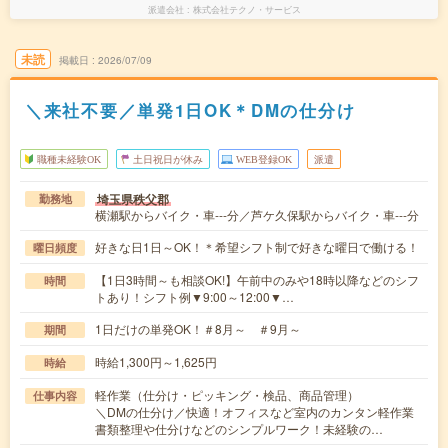
派遣会社
株式会社テクノ・サービス
未読
掲載日
2026/07/09
＼来社不要／単発1日OK＊DMの仕分け
職種未経験OK
土日祝日が休み
WEB登録OK
派遣
埼玉県秩父郡
勤務地
横瀬駅からバイク・車---分／芦ケ久保駅からバイク・車---分
好きな日1日～OK！＊希望シフト制で好きな曜日で働ける！
曜日頻度
【1日3時間～も相談OK!】午前中のみや18時以降などのシフ
時間
トあり！シフト例▼9:00～12:00▼…
1日だけの単発OK！＃8月～ ＃9月～
期間
時給1,300円～1,625円
時給
軽作業（仕分け・ピッキング・検品、商品管理）
仕事内容
＼DMの仕分け／快適！オフィスなど室内のカンタン軽作業
書類整理や仕分けなどのシンプルワーク！未経験の…