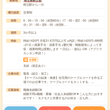
埼玉県秩父郡
勤務地
秩父駅から---分
交替制
曜日頻度
6：00～15：00（休憩60分）17：00～翌2：00（休憩60
時間
分）21：00～翌6：00（休憩6…
3か月以上
期間
時給1420円 月収31.6万円以上可 ※内訳／時給1420円×8時間
時給
×21日＋残業手当・深夜手当 ※繁忙期・閑散期等によって月
収・残業時間は変動します ＊日払い・仮払いOK（アプリで
カンタン申請！）
交通費
支給（規定あり）
製造（組立・加工）
仕事内容
【ケーブルの結束・検査】住宅用のケーブルコードを作る工
場でのお仕事です。ケーブルコードをカットする、…
職種未経験OK
応募資格
経験不問※職種・業種・社会人未経験OK▼こんな方におすす
めです！・モクモクと作業するのが好き・立ち作…