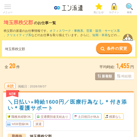
メニュー
気になる!
ログイン
検索
埼玉県秩父郡
のお仕事一覧
秩父郡の派遣のお仕事情報です。
オフィスワーク・事務系
、
営業・販売・サービス系
、
クリエイティブ系
などのお仕事を取り揃えています。さらに、
短期
・
単発
などの期
間や、
職種未経験OK
などのこだわり条件で絞り込んでいただけます。
条件の変更
また、
藤岡市
・
本庄市
・
秩父市
・
児玉郡
・
大里郡
など隣接エリアのお仕事もご確認い
埼玉県秩父郡
ただけます。
20
1,455
全
件
平均時給:
円
時給順
新着順
未読
掲載日
2026/08/07
NEW
＼日払い×時給1600円／医療行為なし＊付き添
い＊看護サポート
職種未経験OK
交通費別途支給あり
土日祝日が休み
残業なし
WEB登録OK
派遣
埼玉県秩父郡
勤務地