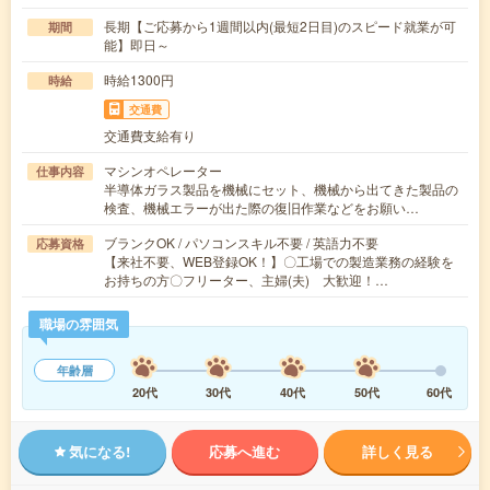
長期【ご応募から1週間以内(最短2日目)のスピード就業が可
期間
能】即日～
時給1300円
時給
交通費
交通費支給有り
マシンオペレーター
仕事内容
半導体ガラス製品を機械にセット、機械から出てきた製品の
検査、機械エラーが出た際の復旧作業などをお願い…
ブランクOK / パソコンスキル不要 / 英語力不要
応募資格
【来社不要、WEB登録OK！】〇工場での製造業務の経験を
お持ちの方〇フリーター、主婦(夫) 大歓迎！…
職場の雰囲気
年齢層
20代
30代
40代
50代
60代
気になる!
応募へ進む
詳しく見る