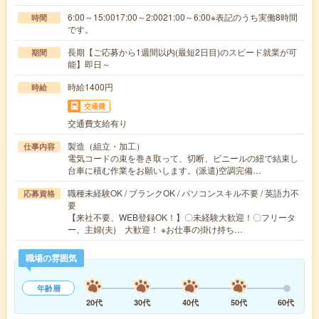
6:00～15:0017:00～2:0021:00～6:00※表記のうち実働8時間
時間
です。
長期【ご応募から1週間以内(最短2日目)のスピード就業が可
期間
能】即日～
時給1400円
時給
交通費
交通費支給有り
製造（組立・加工）
仕事内容
電気コードの束を巻き取って、切断、ビニールの紐で結束し
台車に積む作業をお願いします。(派遣)空調完備…
職種未経験OK / ブランクOK / パソコンスキル不要 / 英語力不
応募資格
要
【来社不要、WEB登録OK！】〇未経験大歓迎！〇フリータ
ー、主婦(夫) 大歓迎！ ※お仕事の掛け持ち…
職場の雰囲気
年齢層
20代
30代
40代
50代
60代