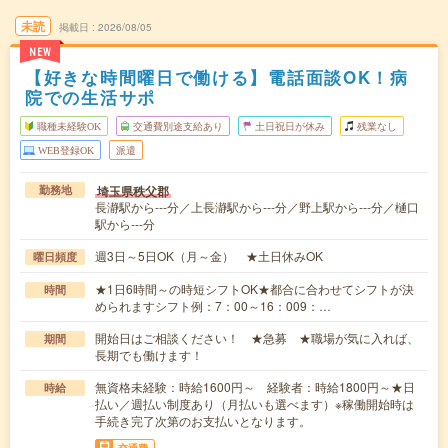
未読
掲載日
2026/08/05
NEW
【好きな時間曜日で働ける】電話面談OK！病
院での生活サポ
職種未経験OK
交通費別途支給あり
土日祝日が休み
残業なし
WEB登録OK
派遣
埼玉県秩父郡
勤務地
長瀞駅から---分／上長瀞駅から---分／野上駅から---分／樋口
駅から---分
週3日～5日OK（月～金） ★土日休みOK
曜日頻度
★1日6時間～の時短シフトOK★都合に合わせてシフトが決
時間
められますシフト例：7：00～16：009：…
開始日はご相談ください！ ★急募 ★職場が気に入れば、
期間
長期でも働けます！
無資格未経験：時給1600円～ 経験者：時給1800円～★日
時給
払い／週払い制度あり（月払いも選べます）※稼働開始時は
手続き完了次第のお支払いとなります。
交通費