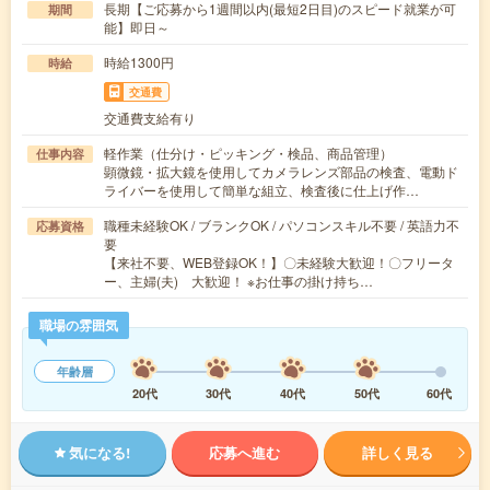
長期【ご応募から1週間以内(最短2日目)のスピード就業が可
期間
能】即日～
時給1300円
時給
交通費
交通費支給有り
軽作業（仕分け・ピッキング・検品、商品管理）
仕事内容
顕微鏡・拡大鏡を使用してカメラレンズ部品の検査、電動ド
ライバーを使用して簡単な組立、検査後に仕上げ作…
職種未経験OK / ブランクOK / パソコンスキル不要 / 英語力不
応募資格
要
【来社不要、WEB登録OK！】〇未経験大歓迎！〇フリータ
ー、主婦(夫) 大歓迎！ ※お仕事の掛け持ち…
職場の雰囲気
年齢層
20代
30代
40代
50代
60代
気になる!
応募へ進む
詳しく見る