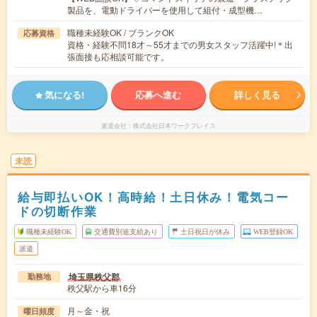
製品を、電動ドライバーを使用して組付・成型機…
職種未経験OK / ブランクOK
応募資格
資格・経験不問18才～55才までの男女スタッフ活躍中!＊出
張面接も応相談可能です。
気になる!
応募へ進む
詳しく見る
派遣会社
株式会社日本ワークプレイス
未読
給与即払いOK！高時給！土日休み！電気コー
ドの切断作業
職種未経験OK
交通費別途支給あり
土日祝日が休み
WEB登録OK
派遣
埼玉県秩父郡
勤務地
秩父駅から車16分
月～金・祝
曜日頻度