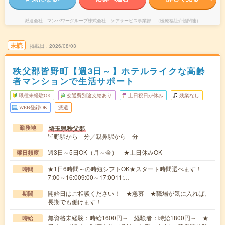
派遣会社
マンパワーグループ株式会社 ケアサービス事業部 （医療福祉介護関連）
未読
掲載日
2026/08/03
秩父郡皆野町【週3日～】ホテルライクな高齢
者マンションで生活サポート
職種未経験OK
交通費別途支給あり
土日祝日が休み
残業なし
WEB登録OK
派遣
埼玉県秩父郡
勤務地
皆野駅から---分／親鼻駅から---分
週3日～5日OK（月～金） ★土日休みOK
曜日頻度
★1日6時間～の時短シフトOK★スタート時間選べます！
時間
7:00～16:009:00～17:0011:…
開始日はご相談ください！ ★急募 ★職場が気に入れば、
期間
長期でも働けます！
無資格未経験：時給1600円～ 経験者：時給1800円～ ★
時給