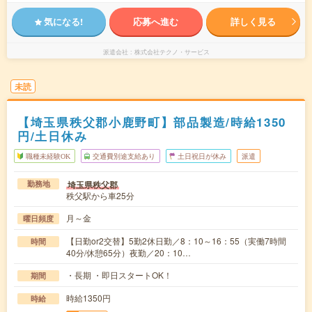
気になる!
応募へ進む
詳しく見る
派遣会社
株式会社テクノ・サービス
未読
【埼玉県秩父郡小鹿野町】部品製造/時給1350
円/土日休み
職種未経験OK
交通費別途支給あり
土日祝日が休み
派遣
埼玉県秩父郡
勤務地
秩父駅から車25分
月～金
曜日頻度
【日勤or2交替】5勤2休日勤／8：10～16：55（実働7時間
時間
40分/休憩65分）夜勤／20：10…
・長期 ・即日スタートOK！
期間
時給1350円
時給