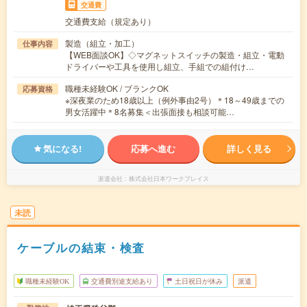
交通費
交通費支給（規定あり）
製造（組立・加工）
仕事内容
【WEB面談OK】◇マグネットスイッチの製造・組立・電動
ドライバーや工具を使用し組立、手組での組付け…
職種未経験OK / ブランクOK
応募資格
※深夜業のため18歳以上（例外事由2号）＊18～49歳までの
男女活躍中＊8名募集＜出張面接も相談可能…
気になる!
応募へ進む
詳しく見る
派遣会社
株式会社日本ワークプレイス
未読
ケーブルの結束・検査
職種未経験OK
交通費別途支給あり
土日祝日が休み
派遣