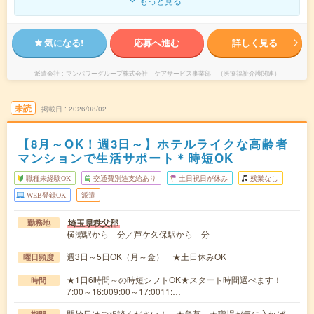
もっと見る
気になる!
応募へ進む
詳しく見る
派遣会社
マンパワーグループ株式会社 ケアサービス事業部 （医療福祉介護関連）
未読
掲載日
2026/08/02
【8月～OK！週3日～】ホテルライクな高齢者
マンションで生活サポート＊時短OK
職種未経験OK
交通費別途支給あり
土日祝日が休み
残業なし
WEB登録OK
派遣
埼玉県秩父郡
勤務地
横瀬駅から---分／芦ケ久保駅から---分
週3日～5日OK（月～金） ★土日休みOK
曜日頻度
★1日6時間～の時短シフトOK★スタート時間選べます！
時間
7:00～16:009:00～17:0011:…
開始日はご相談ください！ ★急募 ★職場が気に入れば、