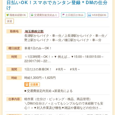
日払いOK！スマホでカンタン登録＊DMの仕分
け
職種未経験OK
交通費別途支給あり
土日祝日が休み
WEB登録OK
派遣
埼玉県秩父郡
勤務地
長瀞駅からバイク・車---分／上長瀞駅からバイク・車---分／
野上駅からバイク・車---分／樋口駅からバイク・車---分
単発1日のみ～OK！
曜日頻度
＜1日3時間～OK！＞▼ 例えば… ▼15:00～18:0015:00～
時間
22:0017:00～22:…
1日だけの単発OK！ ＃8月～ ＃9月～
期間
時給1,300円～1,625円
時給
交通費
■ 交通費規定内支給 ※派遣先による
軽作業（仕分け・ピッキング・検品、商品管理）
仕事内容
＼DMの仕分け／＜とってもシンプルなので未経験でも安
心！＞▼封入作業及び梱包▼雑誌や書籍などの仕分け…