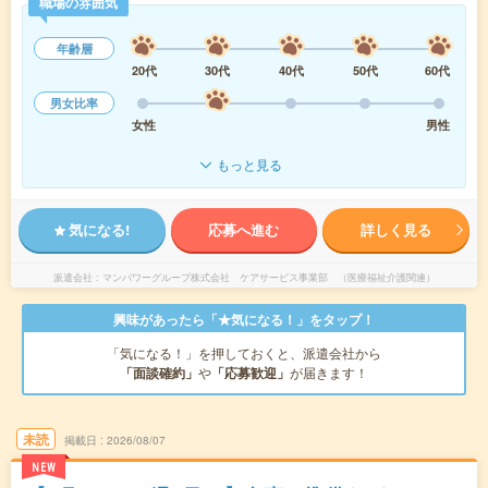
職場の雰囲気
年齢層
20代
30代
40代
50代
60代
男女比率
女性
男性
もっと見る
気になる!
応募へ進む
詳しく見る
派遣会社
マンパワーグループ株式会社 ケアサービス事業部 （医療福祉介護関連）
興味があったら「★気になる！」をタップ！
「気になる！」を押しておくと、派遣会社から
「面談確約」
や
「応募歓迎」
が届きます！
未読
掲載日
2026/08/07
NEW