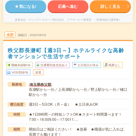
気になる!
応募へ進む
詳しく見る
派遣会社
マンパワーグループ株式会社 ケアサービス事業部 （医療福祉介護関連）
未読
掲載日
2026/08/03
秩父郡長瀞町【週3日～】ホテルライクな高齢
者マンションで生活サポート
職種未経験OK
交通費別途支給あり
土日祝日が休み
残業なし
WEB登録OK
派遣
埼玉県秩父郡
勤務地
長瀞駅から---分／上長瀞駅から---分／野上駅から---分／樋口
駅から---分
週3日～5日OK（月～金） ★土日休みOK
曜日頻度
★1日6時間～の時短シフトOK★スタート時間選べます！
時間
7:00～16:009:00～17:0011:…
開始日はご相談ください！ ★急募 ★職場が気に入れば、
期間
長期でも働けます！