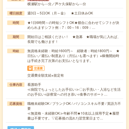
横瀬駅から---分／芦ケ久保駅から---分
週3日～5日OK（月～金） ★土日休みOK
曜日頻度
★1日6時間～の時短シフトOK★都合に合わせてシフトが決
時間
められますシフト例：7：00～16：009：…
開始日はご相談ください！ ★急募 ★職場が気に入れば、
期間
長期でも働けます！
無資格未経験：時給1600円～ 経験者：時給1800円～ ★
時給
日払い／週払い制度あり（月払いも選べます）※稼働開始時
は手続き完了次第のお支払いとなります。
交通費
交通費全額支給※規定有
看護助手
仕事内容
≪病院でちょっとしたお手伝い≫〇お手洗い・入浴など生活
のお手伝い○診察室への付き添い○食事のサポート…
職種未経験OK / ブランクOK / パソコンスキル不要 / 英語力不
応募資格
要
≪無資格・未経験OK≫年齢不問★10名以上採用予定★履歴
書は不要です。▽応募後の流れ1)翌営業日まで…