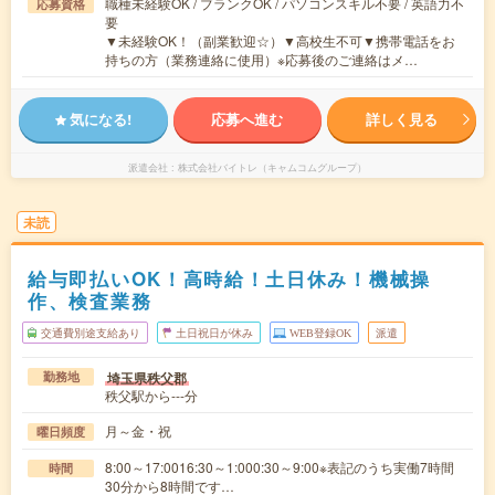
職種未経験OK / ブランクOK / パソコンスキル不要 / 英語力不
応募資格
要
▼未経験OK！（副業歓迎☆）▼高校生不可▼携帯電話をお
持ちの方（業務連絡に使用）※応募後のご連絡はメ…
気になる!
応募へ進む
詳しく見る
派遣会社
株式会社バイトレ（キャムコムグループ）
未読
給与即払いOK！高時給！土日休み！機械操
作、検査業務
交通費別途支給あり
土日祝日が休み
WEB登録OK
派遣
埼玉県秩父郡
勤務地
秩父駅から---分
月～金・祝
曜日頻度
8:00～17:0016:30～1:000:30～9:00※表記のうち実働7時間
時間
30分から8時間です…