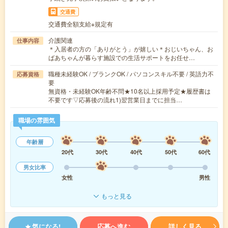
交通費
交通費全額支給※規定有
介護関連
仕事内容
＊入居者の方の「ありがとう」が嬉しい＊おじいちゃん、お
ばあちゃんが暮らす施設での生活サポートをお任せ…
職種未経験OK / ブランクOK / パソコンスキル不要 / 英語力不
応募資格
要
無資格・未経験OK年齢不問★10名以上採用予定★履歴書は
不要です▽応募後の流れ1)翌営業日までに担当…
職場の雰囲気
年齢層
20代
30代
40代
50代
60代
男女比率
女性
男性
もっと見る
気になる!
応募へ進む
詳しく見る