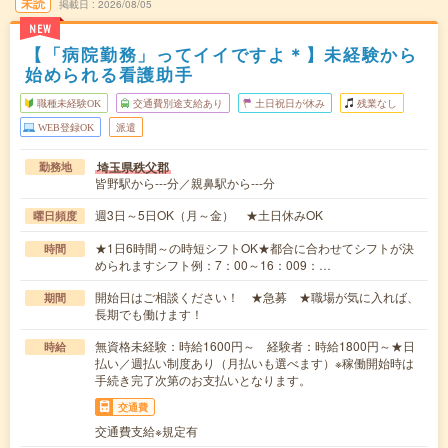
未読
掲載日
2026/08/05
NEW
【「病院勤務」ってイイですよ＊】未経験から
始められる看護助手
職種未経験OK
交通費別途支給あり
土日祝日が休み
残業なし
WEB登録OK
派遣
埼玉県秩父郡
勤務地
皆野駅から---分／親鼻駅から---分
週3日～5日OK（月～金） ★土日休みOK
曜日頻度
★1日6時間～の時短シフトOK★都合に合わせてシフトが決
時間
められますシフト例：7：00～16：009：…
開始日はご相談ください！ ★急募 ★職場が気に入れば、
期間
長期でも働けます！
無資格未経験：時給1600円～ 経験者：時給1800円～★日
時給
払い／週払い制度あり（月払いも選べます）※稼働開始時は
手続き完了次第のお支払いとなります。
交通費
交通費支給※規定有