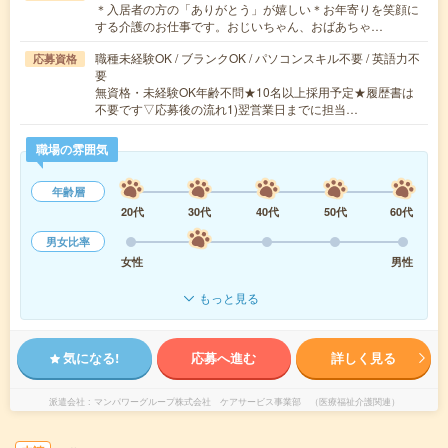
＊入居者の方の「ありがとう」が嬉しい＊お年寄りを笑顔に
する介護のお仕事です。おじいちゃん、おばあちゃ…
職種未経験OK / ブランクOK / パソコンスキル不要 / 英語力不
応募資格
要
無資格・未経験OK年齢不問★10名以上採用予定★履歴書は
不要です▽応募後の流れ1)翌営業日までに担当…
職場の雰囲気
年齢層
20代
30代
40代
50代
60代
男女比率
女性
男性
もっと見る
気になる!
応募へ進む
詳しく見る
派遣会社
マンパワーグループ株式会社 ケアサービス事業部 （医療福祉介護関連）