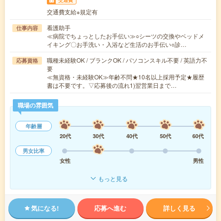
交通費支給※規定有
看護助手
仕事内容
≪病院でちょっとしたお手伝い≫○シーツの交換やベッドメ
イキング〇お手洗い・入浴など生活のお手伝い○診…
職種未経験OK / ブランクOK / パソコンスキル不要 / 英語力不
応募資格
要
≪無資格・未経験OK≫年齢不問★10名以上採用予定★履歴
書は不要です。▽応募後の流れ1)翌営業日まで…
職場の雰囲気
年齢層
20代
30代
40代
50代
60代
男女比率
女性
男性
もっと見る
気になる!
応募へ進む
詳しく見る