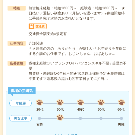
無資格未経験：時給1600円～ 経験者：時給1800円～ ★
時給
日払い／週払い制度あり（月払いも選べます）※稼働開始時
は手続き完了次第のお支払いとなります。
交通費
交通費全額支給※規定有
介護関連
仕事内容
＊入居者の方の「ありがとう」が嬉しい＊お年寄りを笑顔に
する介護のお仕事です。おじいちゃん、おばあちゃ…
職種未経験OK / ブランクOK / パソコンスキル不要 / 英語力不
応募資格
要
無資格・未経験OK年齢不問★10名以上採用予定★履歴書は
不要です▽応募後の流れ1)翌営業日までに担当…
職場の雰囲気
年齢層
20代
30代
40代
50代
60代
男女比率
女性
男性