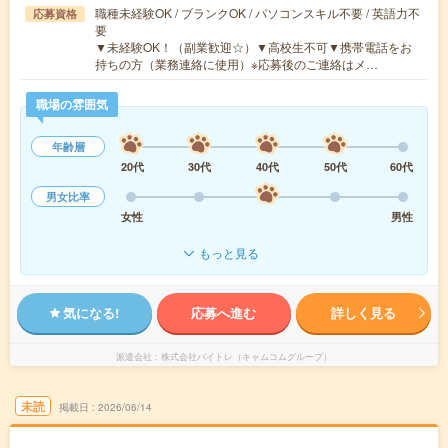
職種未経験OK / ブランクOK / パソコンスキル不要 / 英語力不
応募資格
要
▼未経験OK！（副業歓迎☆）▼高校生不可▼携帯電話をお
持ちの方（業務連絡に使用）※応募後のご連絡はメ…
職場の雰囲気
年齢層
20代
30代
40代
50代
60代
男女比率
女性
男性
もっと見る
気になる!
応募へ進む
詳しく見る
派遣会社
株式会社バイトレ（キャムコムグループ）
未読
掲載日
2026/06/14