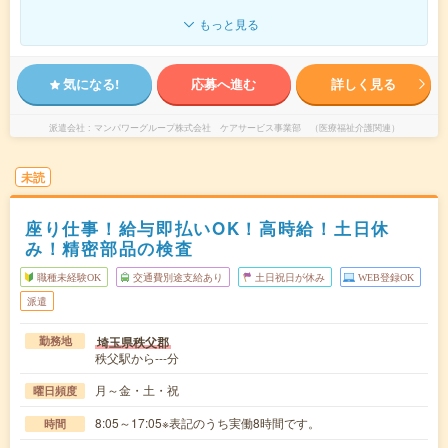
もっと見る
気になる!
応募へ進む
詳しく見る
派遣会社
マンパワーグループ株式会社 ケアサービス事業部 （医療福祉介護関連）
未読
座り仕事！給与即払いOK！高時給！土日休
み！精密部品の検査
職種未経験OK
交通費別途支給あり
土日祝日が休み
WEB登録OK
派遣
埼玉県秩父郡
勤務地
秩父駅から---分
月～金・土・祝
曜日頻度
8:05～17:05※表記のうち実働8時間です。
時間