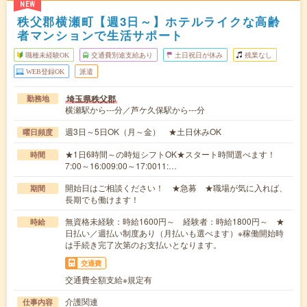
NEW
秩父郡横瀬町【週3日～】ホテルライクな高齢
者マンションで生活サポート
職種未経験OK
交通費別途支給あり
土日祝日が休み
残業なし
WEB登録OK
派遣
埼玉県秩父郡
勤務地
横瀬駅から---分／芦ケ久保駅から---分
週3日～5日OK（月～金） ★土日休みOK
曜日頻度
★1日6時間～の時短シフトOK★スタート時間選べます！
時間
7:00～16:009:00～17:0011:…
開始日はご相談ください！ ★急募 ★職場が気に入れば、
期間
長期でも働けます！
無資格未経験：時給1600円～ 経験者：時給1800円～ ★
時給
日払い／週払い制度あり（月払いも選べます）※稼働開始時
は手続き完了次第のお支払いとなります。
交通費
交通費全額支給※規定有
介護関連
仕事内容