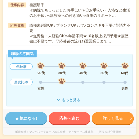
看護助手
仕事内容
≪病院でちょっとしたお手伝い≫〇お手洗い・入浴など生活
のお手伝い○診察室への付き添い○食事のサポート…
職種未経験OK / ブランクOK / パソコンスキル不要 / 英語力不
応募資格
要
≪無資格・未経験OK≫年齢不問★10名以上採用予定★履歴
書は不要です。▽応募後の流れ1)翌営業日まで…
職場の雰囲気
年齢層
20代
30代
40代
50代
60代
男女比率
女性
男性
もっと見る
気になる!
応募へ進む
詳しく見る
派遣会社
マンパワーグループ株式会社 ケアサービス事業部 （医療福祉介護関連）