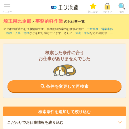
メニュー
気になる!
ログイン
検索
埼玉県比企郡
×
事務的軽作業
のお仕事一覧
比企郡の派遣のお仕事情報です。事務的軽作業のお仕事の他に、
一般事務
、
営業事務
、
総務・人事・労務
などを取り揃えています。さらに、
短期
・
単発
などの期間や、
職
種未経験OK
などのこだわり条件で絞り込んでいただけます。
検索した条件に合う
お仕事がありませんでした
条件を変更して再検索
検索条件を追加して絞り込む
こだわり
でお仕事情報を絞り込む