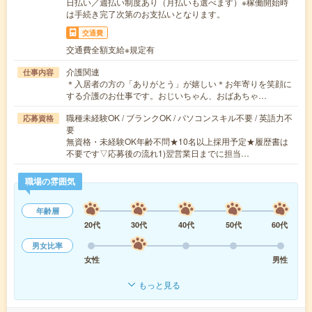
日払い／週払い制度あり（月払いも選べます）※稼働開始時
は手続き完了次第のお支払いとなります。
交通費
交通費全額支給※規定有
介護関連
仕事内容
＊入居者の方の「ありがとう」が嬉しい＊お年寄りを笑顔に
する介護のお仕事です。おじいちゃん、おばあちゃ…
職種未経験OK / ブランクOK / パソコンスキル不要 / 英語力不
応募資格
要
無資格・未経験OK年齢不問★10名以上採用予定★履歴書は
不要です▽応募後の流れ1)翌営業日までに担当…
職場の雰囲気
年齢層
20代
30代
40代
50代
60代
男女比率
女性
男性
もっと見る