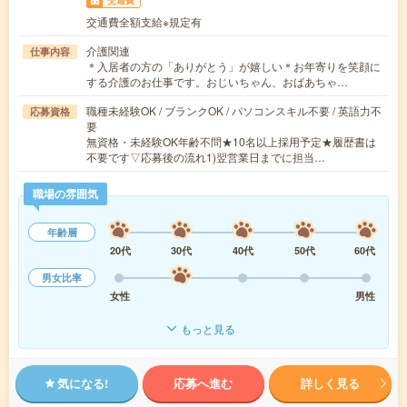
交通費全額支給※規定有
介護関連
仕事内容
＊入居者の方の「ありがとう」が嬉しい＊お年寄りを笑顔に
する介護のお仕事です。おじいちゃん、おばあちゃ…
職種未経験OK / ブランクOK / パソコンスキル不要 / 英語力不
応募資格
要
無資格・未経験OK年齢不問★10名以上採用予定★履歴書は
不要です▽応募後の流れ1)翌営業日までに担当…
職場の雰囲気
年齢層
20代
30代
40代
50代
60代
男女比率
女性
男性
もっと見る
気になる!
応募へ進む
詳しく見る