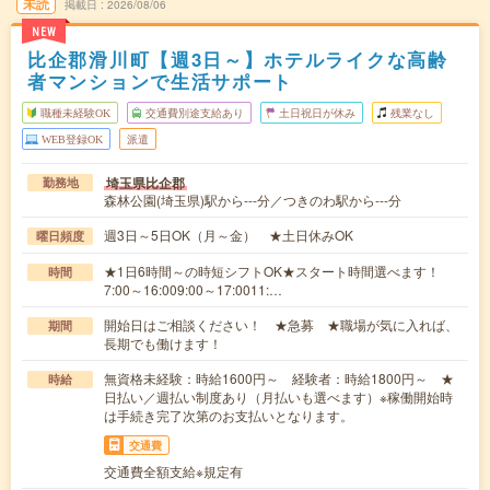
未読
掲載日
2026/08/06
NEW
比企郡滑川町【週3日～】ホテルライクな高齢
者マンションで生活サポート
職種未経験OK
交通費別途支給あり
土日祝日が休み
残業なし
WEB登録OK
派遣
埼玉県比企郡
勤務地
森林公園(埼玉県)駅から---分／つきのわ駅から---分
週3日～5日OK（月～金） ★土日休みOK
曜日頻度
★1日6時間～の時短シフトOK★スタート時間選べます！
時間
7:00～16:009:00～17:0011:…
開始日はご相談ください！ ★急募 ★職場が気に入れば、
期間
長期でも働けます！
無資格未経験：時給1600円～ 経験者：時給1800円～ ★
時給
日払い／週払い制度あり（月払いも選べます）※稼働開始時
は手続き完了次第のお支払いとなります。
交通費
交通費全額支給※規定有