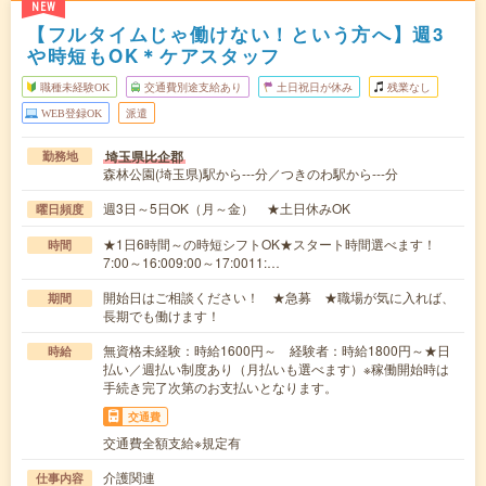
NEW
【フルタイムじゃ働けない！という方へ】週3
や時短もOK＊ケアスタッフ
職種未経験OK
交通費別途支給あり
土日祝日が休み
残業なし
WEB登録OK
派遣
埼玉県比企郡
勤務地
森林公園(埼玉県)駅から---分／つきのわ駅から---分
週3日～5日OK（月～金） ★土日休みOK
曜日頻度
★1日6時間～の時短シフトOK★スタート時間選べます！
時間
7:00～16:009:00～17:0011:…
開始日はご相談ください！ ★急募 ★職場が気に入れば、
期間
長期でも働けます！
無資格未経験：時給1600円～ 経験者：時給1800円～★日
時給
払い／週払い制度あり（月払いも選べます）※稼働開始時は
手続き完了次第のお支払いとなります。
交通費
交通費全額支給※規定有
介護関連
仕事内容