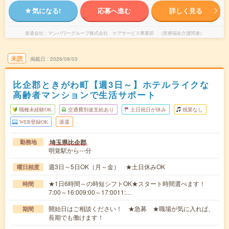
気になる!
応募へ進む
詳しく見る
派遣会社
マンパワーグループ株式会社 ケアサービス事業部 （医療福祉介護関連）
未読
掲載日
2026/08/03
比企郡ときがわ町【週3日～】ホテルライクな
高齢者マンションで生活サポート
職種未経験OK
交通費別途支給あり
土日祝日が休み
残業なし
WEB登録OK
派遣
埼玉県比企郡
勤務地
明覚駅から---分
週3日～5日OK（月～金） ★土日休みOK
曜日頻度
★1日6時間～の時短シフトOK★スタート時間選べます！
時間
7:00～16:009:00～17:0011:…
開始日はご相談ください！ ★急募 ★職場が気に入れば、
期間
長期でも働けます！