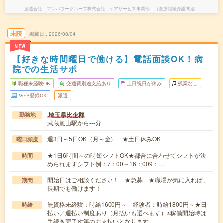
派遣会社
マンパワーグループ株式会社 ケアサービス事業部 （医療福祉介護関連）
未読
掲載日
2026/08/04
NEW
【好きな時間曜日で働ける】電話面談OK！病
院での生活サポ
職種未経験OK
交通費別途支給あり
土日祝日が休み
残業なし
WEB登録OK
派遣
埼玉県比企郡
勤務地
武蔵嵐山駅から---分
週3日～5日OK（月～金） ★土日休みOK
曜日頻度
★1日6時間～の時短シフトOK★都合に合わせてシフトが決
時間
められますシフト例：7：00～16：009：…
開始日はご相談ください！ ★急募 ★職場が気に入れば、
期間
長期でも働けます！
無資格未経験：時給1600円～ 経験者：時給1800円～★日
時給
払い／週払い制度あり（月払いも選べます）※稼働開始時は
手続き完了次第のお支払いとなります。