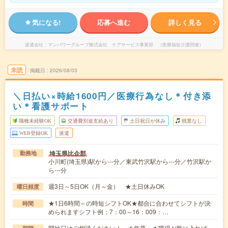
気になる!
応募へ進む
詳しく見る
派遣会社
マンパワーグループ株式会社 ケアサービス事業部 （医療福祉介護関連）
未読
掲載日
2026/08/03
＼日払い×時給1600円／医療行為なし＊付き添
い＊看護サポート
職種未経験OK
交通費別途支給あり
土日祝日が休み
残業なし
WEB登録OK
派遣
埼玉県比企郡
勤務地
小川町(埼玉県)駅から---分／東武竹沢駅から---分／竹沢駅か
ら---分
週3日～5日OK（月～金） ★土日休みOK
曜日頻度
★1日6時間～の時短シフトOK★都合に合わせてシフトが決
時間
められますシフト例：7：00～16：009：…
開始日はご相談ください！ ★急募 ★職場が気に入れば、