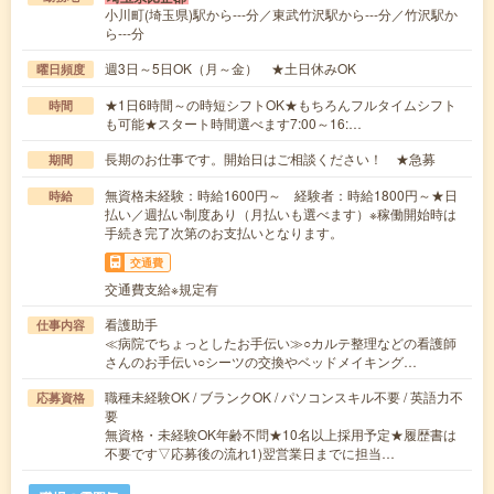
小川町(埼玉県)駅から---分／東武竹沢駅から---分／竹沢駅か
ら---分
週3日～5日OK（月～金） ★土日休みOK
曜日頻度
★1日6時間～の時短シフトOK★もちろんフルタイムシフト
時間
も可能★スタート時間選べます7:00～16:…
長期のお仕事です。開始日はご相談ください！ ★急募
期間
無資格未経験：時給1600円～ 経験者：時給1800円～★日
時給
払い／週払い制度あり（月払いも選べます）※稼働開始時は
手続き完了次第のお支払いとなります。
交通費
交通費支給※規定有
看護助手
仕事内容
≪病院でちょっとしたお手伝い≫○カルテ整理などの看護師
さんのお手伝い○シーツの交換やベッドメイキング…
職種未経験OK / ブランクOK / パソコンスキル不要 / 英語力不
応募資格
要
無資格・未経験OK年齢不問★10名以上採用予定★履歴書は
不要です▽応募後の流れ1)翌営業日までに担当…