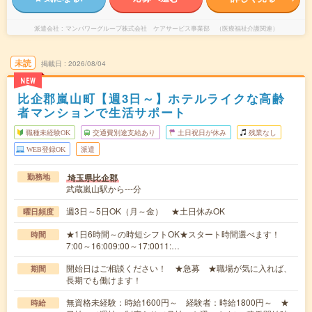
派遣会社
マンパワーグループ株式会社 ケアサービス事業部 （医療福祉介護関連）
未読
掲載日
2026/08/04
NEW
比企郡嵐山町【週3日～】ホテルライクな高齢
者マンションで生活サポート
職種未経験OK
交通費別途支給あり
土日祝日が休み
残業なし
WEB登録OK
派遣
埼玉県比企郡
勤務地
武蔵嵐山駅から---分
週3日～5日OK（月～金） ★土日休みOK
曜日頻度
★1日6時間～の時短シフトOK★スタート時間選べます！
時間
7:00～16:009:00～17:0011:…
開始日はご相談ください！ ★急募 ★職場が気に入れば、
期間
長期でも働けます！
無資格未経験：時給1600円～ 経験者：時給1800円～ ★
時給