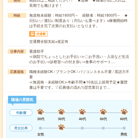
期間
長期でも働けます！
無資格未経験：時給1600円～ 経験者：時給1800円～ ★
時給
日払い／週払い制度あり（月払いも選べます）※稼働開始時
は手続き完了次第のお支払いとなります。
交通費
交通費全額支給※規定有
看護助手
仕事内容
≪病院でちょっとしたお手伝い≫〇お手洗い・入浴など生活
のお手伝い○診察室への付き添い○食事のサポート…
職種未経験OK / ブランクOK / パソコンスキル不要 / 英語力不
応募資格
要
≪無資格・未経験OK≫年齢不問★10名以上採用予定★履歴
書は不要です。▽応募後の流れ1)翌営業日まで…
職場の雰囲気
年齢層
20代
30代
40代
50代
60代
男女比率
女性
男性