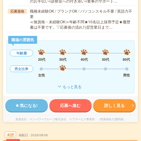
のお手伝い○診察室への付き添い○食事のサポート…
職種未経験OK / ブランクOK / パソコンスキル不要 / 英語力不
応募資格
要
≪無資格・未経験OK≫年齢不問★10名以上採用予定★履歴
書は不要です。▽応募後の流れ1)翌営業日まで…
職場の雰囲気
年齢層
20代
30代
40代
50代
60代
男女比率
女性
男性
もっと見る
気になる!
応募へ進む
詳しく見る
派遣会社
マンパワーグループ株式会社 ケアサービス事業部 （医療福祉介護関連）
未読
掲載日
2026/08/06