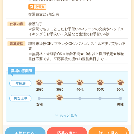
交通費
交通費支給※規定有
看護助手
仕事内容
≪病院でちょっとしたお手伝い≫○シーツの交換やベッドメ
イキング〇お手洗い・入浴など生活のお手伝い○診…
職種未経験OK / ブランクOK / パソコンスキル不要 / 英語力不
応募資格
要
≪無資格・未経験OK≫年齢不問★10名以上採用予定★履歴
書は不要です。▽応募後の流れ1)翌営業日まで…
職場の雰囲気
年齢層
20代
30代
40代
50代
60代
男女比率
女性
男性
もっと見る
気になる!
応募へ進む
詳しく見る