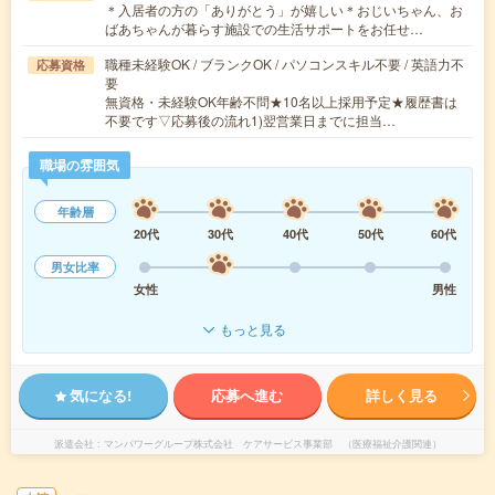
＊入居者の方の「ありがとう」が嬉しい＊おじいちゃん、お
ばあちゃんが暮らす施設での生活サポートをお任せ…
職種未経験OK / ブランクOK / パソコンスキル不要 / 英語力不
応募資格
要
無資格・未経験OK年齢不問★10名以上採用予定★履歴書は
不要です▽応募後の流れ1)翌営業日までに担当…
職場の雰囲気
年齢層
20代
30代
40代
50代
60代
男女比率
女性
男性
もっと見る
気になる!
応募へ進む
詳しく見る
派遣会社
マンパワーグループ株式会社 ケアサービス事業部 （医療福祉介護関連）