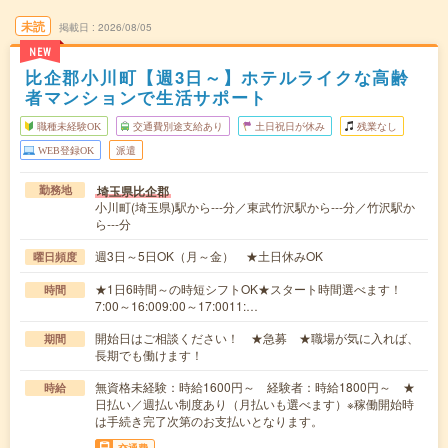
未読
掲載日
2026/08/05
NEW
比企郡小川町【週3日～】ホテルライクな高齢
者マンションで生活サポート
職種未経験OK
交通費別途支給あり
土日祝日が休み
残業なし
WEB登録OK
派遣
埼玉県比企郡
勤務地
小川町(埼玉県)駅から---分／東武竹沢駅から---分／竹沢駅か
ら---分
週3日～5日OK（月～金） ★土日休みOK
曜日頻度
★1日6時間～の時短シフトOK★スタート時間選べます！
時間
7:00～16:009:00～17:0011:…
開始日はご相談ください！ ★急募 ★職場が気に入れば、
期間
長期でも働けます！
無資格未経験：時給1600円～ 経験者：時給1800円～ ★
時給
日払い／週払い制度あり（月払いも選べます）※稼働開始時
は手続き完了次第のお支払いとなります。
交通費