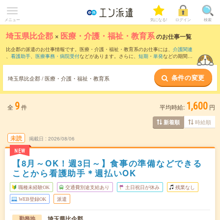
メニュー
気になる!
ログイン
検索
埼玉県比企郡
×
医療・介護・福祉・教育系
のお仕事一覧
比企郡の派遣のお仕事情報です。医療・介護・福祉・教育系のお仕事には、
介護関連
、
看護助手
、
医療事務・病院受付
などがあります。さらに、
短期
・
単発
などの期間
や、
職種未経験OK
などのこだわり条件で絞り込んでいただけます。
条件の変更
埼玉県比企郡 / 医療・介護・福祉・教育系
9
1,600
全
件
平均時給:
円
時給順
新着順
未読
掲載日
2026/08/06
NEW
【8月～OK！週3日～】食事の準備などできる
ことから看護助手＊週払いOK
職種未経験OK
交通費別途支給あり
土日祝日が休み
残業なし
WEB登録OK
派遣
埼玉県比企郡
勤務地