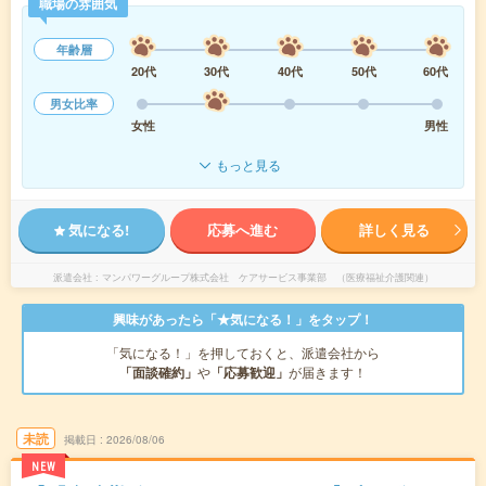
職場の雰囲気
年齢層
20代
30代
40代
50代
60代
男女比率
女性
男性
もっと見る
気になる!
応募へ進む
詳しく見る
派遣会社
マンパワーグループ株式会社 ケアサービス事業部 （医療福祉介護関連）
興味があったら「★気になる！」をタップ！
「気になる！」を押しておくと、派遣会社から
「面談確約」
や
「応募歓迎」
が届きます！
未読
掲載日
2026/08/06
NEW