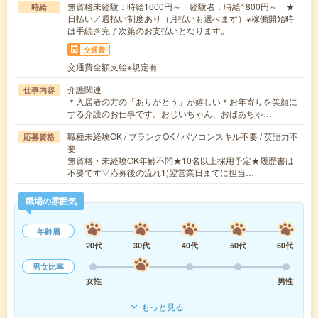
無資格未経験：時給1600円～ 経験者：時給1800円～ ★
時給
日払い／週払い制度あり（月払いも選べます）※稼働開始時
は手続き完了次第のお支払いとなります。
交通費
交通費全額支給※規定有
介護関連
仕事内容
＊入居者の方の「ありがとう」が嬉しい＊お年寄りを笑顔に
する介護のお仕事です。おじいちゃん、おばあちゃ…
職種未経験OK / ブランクOK / パソコンスキル不要 / 英語力不
応募資格
要
無資格・未経験OK年齢不問★10名以上採用予定★履歴書は
不要です▽応募後の流れ1)翌営業日までに担当…
職場の雰囲気
年齢層
20代
30代
40代
50代
60代
男女比率
女性
男性
もっと見る