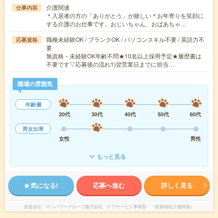
介護関連
仕事内容
＊入居者の方の「ありがとう」が嬉しい＊お年寄りを笑顔に
する介護のお仕事です。おじいちゃん、おばあちゃ…
職種未経験OK / ブランクOK / パソコンスキル不要 / 英語力不
応募資格
要
無資格・未経験OK年齢不問★10名以上採用予定★履歴書は
不要です▽応募後の流れ1)翌営業日までに担当…
職場の雰囲気
年齢層
20代
30代
40代
50代
60代
男女比率
女性
男性
もっと見る
気になる!
応募へ進む
詳しく見る
派遣会社
マンパワーグループ株式会社 ケアサービス事業部 （医療福祉介護関連）