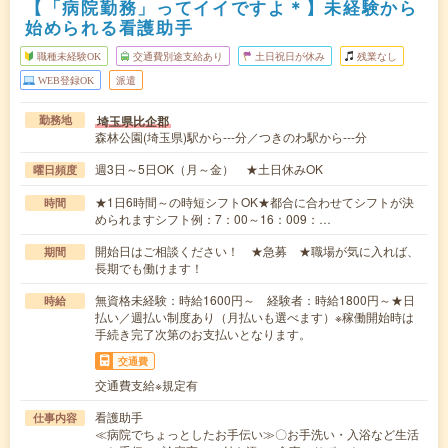
【「病院勤務」ってイイですよ＊】未経験から
始められる看護助手
職種未経験OK
交通費別途支給あり
土日祝日が休み
残業なし
WEB登録OK
派遣
埼玉県比企郡
勤務地
森林公園(埼玉県)駅から---分／つきのわ駅から---分
週3日～5日OK（月～金） ★土日休みOK
曜日頻度
★1日6時間～の時短シフトOK★都合に合わせてシフトが決
時間
められますシフト例：7：00～16：009：…
開始日はご相談ください！ ★急募 ★職場が気に入れば、
期間
長期でも働けます！
無資格未経験：時給1600円～ 経験者：時給1800円～★日
時給
払い／週払い制度あり（月払いも選べます）※稼働開始時は
手続き完了次第のお支払いとなります。
交通費
交通費支給※規定有
看護助手
仕事内容
≪病院でちょっとしたお手伝い≫〇お手洗い・入浴など生活